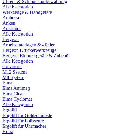
Uhren- & Schmuckaufbewahrung
Alle Kategorien
Werkzeuge & Handgeräte
Ambosse
Anken
Ankörner
Alle Kategorien
Bergeon
Arbeitsunterlagen & -Teller
Bergeon Drückerwerkzeuge
Bergeon Einpressgeräte & Zubehör
Alle Kategorien
Crevoisier
M12 System
M8 System
Elma
Elma Antimag
Elma Clean
Elma Cyclomat
Alle Kategorien
Ergolift
Ergolift für Goldschmiede
Ergolift für Polisseure
Ergolift für Uhrmacher
Horia