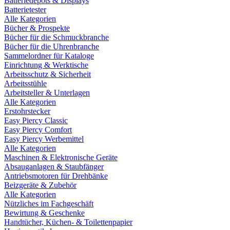
Batteriedepots & Displays
Batterietester
Alle Kategorien
Bücher & Prospekte
Bücher für die Schmuckbranche
Bücher für die Uhrenbranche
Sammelordner für Kataloge
Einrichtung & Werktische
Arbeitsschutz & Sicherheit
Arbeitsstühle
Arbeitsteller & Unterlagen
Alle Kategorien
Erstohrstecker
Easy Piercy Classic
Easy Piercy Comfort
Easy Piercy Werbemittel
Alle Kategorien
Maschinen & Elektronische Geräte
Absauganlagen & Staubfänger
Antriebsmotoren für Drehbänke
Beizgeräte & Zubehör
Alle Kategorien
Nützliches im Fachgeschäft
Bewirtung & Geschenke
Handtücher, Küchen- & Toilettenpapier