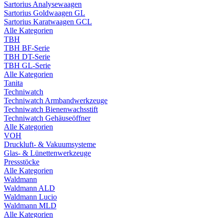
Sartorius Analysewaagen
Sartorius Goldwaagen GL
Sartorius Karatwaagen GCL
Alle Kategorien
TBH
TBH BF-Serie
TBH DT-Serie
TBH GL-Serie
Alle Kategorien
Tanita
Techniwatch
Techniwatch Armbandwerkzeuge
Techniwatch Bienenwachsstift
Techniwatch Gehäuseöffner
Alle Kategorien
VOH
Druckluft- & Vakuumsysteme
Glas- & Lünettenwerkzeuge
Pressstöcke
Alle Kategorien
Waldmann
Waldmann ALD
Waldmann Lucio
Waldmann MLD
Alle Kategorien