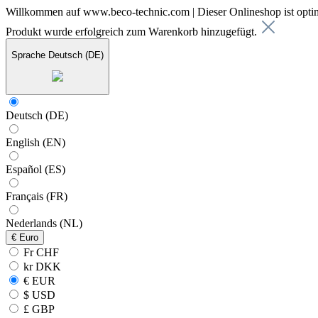
Willkommen auf www.beco-technic.com | Dieser Onlineshop ist optim
Produkt wurde erfolgreich zum Warenkorb hinzugefügt.
Sprache
Deutsch (DE)
Deutsch (DE)
English (EN)
Español (ES)
Français (FR)
Nederlands (NL)
€
Euro
Fr CHF
kr DKK
€ EUR
$ USD
£ GBP