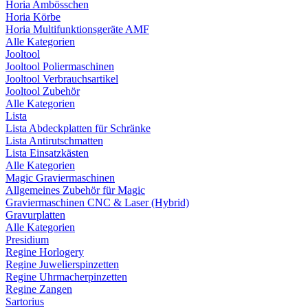
Horia Ambösschen
Horia Körbe
Horia Multifunktionsgeräte AMF
Alle Kategorien
Jooltool
Jooltool Poliermaschinen
Jooltool Verbrauchsartikel
Jooltool Zubehör
Alle Kategorien
Lista
Lista Abdeckplatten für Schränke
Lista Antirutschmatten
Lista Einsatzkästen
Alle Kategorien
Magic Graviermaschinen
Allgemeines Zubehör für Magic
Graviermaschinen CNC & Laser (Hybrid)
Gravurplatten
Alle Kategorien
Presidium
Regine Horlogery
Regine Juwelierspinzetten
Regine Uhrmacherpinzetten
Regine Zangen
Sartorius