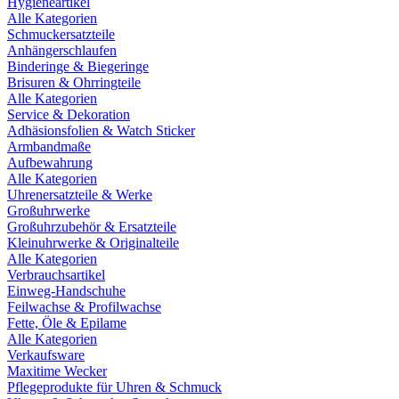
Hygieneartikel
Alle Kategorien
Schmuckersatzteile
Anhängerschlaufen
Binderinge & Biegeringe
Brisuren & Ohrringteile
Alle Kategorien
Service & Dekoration
Adhäsionsfolien & Watch Sticker
Armbandmaße
Aufbewahrung
Alle Kategorien
Uhrenersatzteile & Werke
Großuhrwerke
Großuhrzubehör & Ersatzteile
Kleinuhrwerke & Originalteile
Alle Kategorien
Verbrauchsartikel
Einweg-Handschuhe
Feilwachse & Profilwachse
Fette, Öle & Epilame
Alle Kategorien
Verkaufsware
Maxitime Wecker
Pflegeprodukte für Uhren & Schmuck