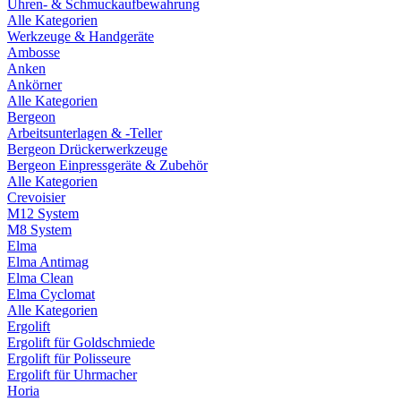
Uhren- & Schmuckaufbewahrung
Alle Kategorien
Werkzeuge & Handgeräte
Ambosse
Anken
Ankörner
Alle Kategorien
Bergeon
Arbeitsunterlagen & -Teller
Bergeon Drückerwerkzeuge
Bergeon Einpressgeräte & Zubehör
Alle Kategorien
Crevoisier
M12 System
M8 System
Elma
Elma Antimag
Elma Clean
Elma Cyclomat
Alle Kategorien
Ergolift
Ergolift für Goldschmiede
Ergolift für Polisseure
Ergolift für Uhrmacher
Horia