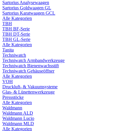
Sartorius Analysewaagen
Sartorius Goldwaagen GL
Sartorius Karatwaagen GCL
Alle Kategorien
TBH
TBH BF-Serie
TBH DT-Serie
TBH GL-Serie
Alle Kategorien
Tanita
Techniwatch
Techniwatch Armbandwerkzeuge
Techniwatch Bienenwachsstift
Techniwatch Gehäuseöffner
Alle Kategorien
VOH
Druckluft- & Vakuumsysteme
Glas- & Lünettenwerkzeuge
Pressstöcke
Alle Kategorien
Waldmann
Waldmann ALD
Waldmann Lucio
Waldmann MLD
Alle Kategorien