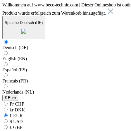
Willkommen auf www.beco-technic.com | Dieser Onlineshop ist optim
Produkt wurde erfolgreich zum Warenkorb hinzugefügt.
Sprache
Deutsch (DE)
Deutsch (DE)
English (EN)
Español (ES)
Français (FR)
Nederlands (NL)
€
Euro
Fr CHF
kr DKK
€ EUR
$ USD
£ GBP