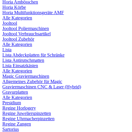
Horia Ambösschen
Horia Körbe
Horia Multifunktionsgeräte AMF
Alle Kategorien
Jooltool
Jooltool Poliermaschinen
Jooltool Verbrauchsartikel
Jooltool Zubehör
Alle Kategorien
Lista
Lista Abdeckplatten für Schränke
Lista Antirutschmatten
Lista Einsatzkästen
Alle Kategorien
Magic Graviermaschinen
Allgemeines Zubehör für Magic
Graviermaschinen CNC & Laser (Hybrid)
Gravurplatten
Alle Kategorien
Presidium
Regine Horlogery
Regine Juwelierspinzetten
Regine Uhrmacherpinzetten
Regine Zangen
Sartorius