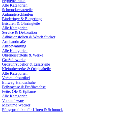
Hygieneartikel
Alle Kategorien
Schmuckersatzteile
Anhängerschlaufen
Binderinge & Biegeringe
Brisuren & Ohrringteile
Alle Kategorien
Service & Dekoration
Adhäsionsfolien & Watch Sticker
Armbandmaße
Aufbewahrung
Alle Kategorien
Uhrenersatzteile & Werke
Großuhrwerke
Großuhrzubehör & Ersatzteile
Kleinuhrwerke & Originalteile
Alle Kategorien
Verbrauchsartikel
Einweg-Handschuhe
Feilwachse & Profilwachse
Fette, Öle & Epilame
Alle Kategorien
Verkaufsware
Maxitime Wecker
Pflegeprodukte für Uhren & Schmuck