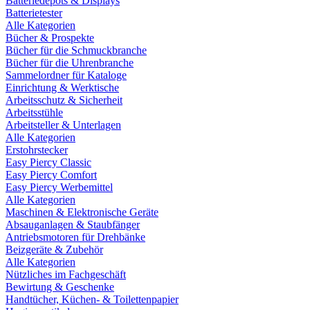
Batteriedepots & Displays
Batterietester
Alle Kategorien
Bücher & Prospekte
Bücher für die Schmuckbranche
Bücher für die Uhrenbranche
Sammelordner für Kataloge
Einrichtung & Werktische
Arbeitsschutz & Sicherheit
Arbeitsstühle
Arbeitsteller & Unterlagen
Alle Kategorien
Erstohrstecker
Easy Piercy Classic
Easy Piercy Comfort
Easy Piercy Werbemittel
Alle Kategorien
Maschinen & Elektronische Geräte
Absauganlagen & Staubfänger
Antriebsmotoren für Drehbänke
Beizgeräte & Zubehör
Alle Kategorien
Nützliches im Fachgeschäft
Bewirtung & Geschenke
Handtücher, Küchen- & Toilettenpapier