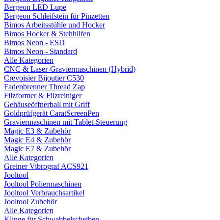
Bergeon LED Lupe
Bergeon Schleifstein für Pinzetten
Bimos Arbeitsstühle und Hocker
Bimos Hocker & Stehhilfen
Bimos Neon - ESD
Bimos Neon - Standard
Alle Kategorien
CNC & Laser-Graviermaschinen (Hybrid)
Crevoisier Bijoutier C530
Fadenbrenner Thread Zap
Filzformer & Filzreiniger
Gehäuseöffnerball mit Griff
Goldprüfgerät CaratScreenPen
Graviermaschinen mit Tablet-Steuerung
Magic E3 & Zubehör
Magic E4 & Zubehör
Magic E7 & Zubehör
Alle Kategorien
Greiner Vibrograf ACS921
Jooltool
Jooltool Poliermaschinen
Jooltool Verbrauchsartikel
Jooltool Zubehör
Alle Kategorien
Klinge für Schwabbelscheiben