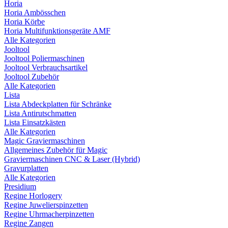
Horia
Horia Ambösschen
Horia Körbe
Horia Multifunktionsgeräte AMF
Alle Kategorien
Jooltool
Jooltool Poliermaschinen
Jooltool Verbrauchsartikel
Jooltool Zubehör
Alle Kategorien
Lista
Lista Abdeckplatten für Schränke
Lista Antirutschmatten
Lista Einsatzkästen
Alle Kategorien
Magic Graviermaschinen
Allgemeines Zubehör für Magic
Graviermaschinen CNC & Laser (Hybrid)
Gravurplatten
Alle Kategorien
Presidium
Regine Horlogery
Regine Juwelierspinzetten
Regine Uhrmacherpinzetten
Regine Zangen