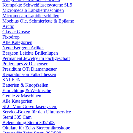
Kompakte Schweißlasersysteme SL5
Micromecalp Lapidiermaschinen
Micromecalp Lapidierschlitten
Moebius Öle, Schmierfette & Epilame
Arctic
Classic Grease
Fixodrop
Alle Kategorien
Neue Bergeon Artikel
Bergeon Leichte Brillenlupen
Permanent Jewelry im Fachgeschäft
Poliertapes & Dispenser
Presidium OTi Diamanttester
Reparatur von Faltschliessen
SALE %
Batterien & Knopfzellen
Einrichtung & Werktische
Geräte & Maschinen
Alle Kategorien
SLC Mini Gravurlasersystem
Service-Boxen für den Uhrenservice
Stemi 305 Cam
Beleuchtung Stemi 305/508
Okulare für Zeiss Stereomikroskope