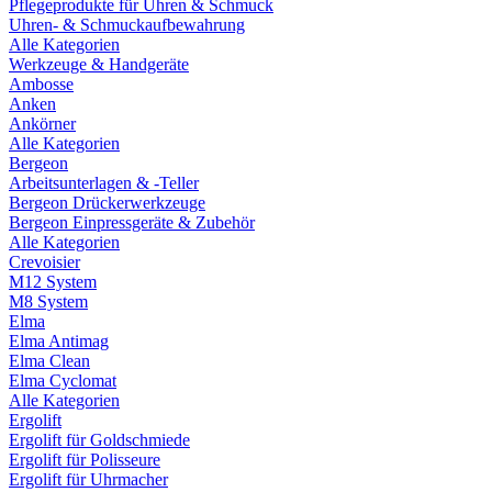
Pflegeprodukte für Uhren & Schmuck
Uhren- & Schmuckaufbewahrung
Alle Kategorien
Werkzeuge & Handgeräte
Ambosse
Anken
Ankörner
Alle Kategorien
Bergeon
Arbeitsunterlagen & -Teller
Bergeon Drückerwerkzeuge
Bergeon Einpressgeräte & Zubehör
Alle Kategorien
Crevoisier
M12 System
M8 System
Elma
Elma Antimag
Elma Clean
Elma Cyclomat
Alle Kategorien
Ergolift
Ergolift für Goldschmiede
Ergolift für Polisseure
Ergolift für Uhrmacher