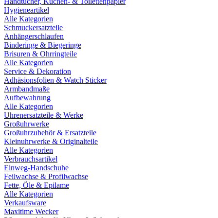
Handtücher, Küchen- & Toilettenpapier
Hygieneartikel
Alle Kategorien
Schmuckersatzteile
Anhängerschlaufen
Binderinge & Biegeringe
Brisuren & Ohrringteile
Alle Kategorien
Service & Dekoration
Adhäsionsfolien & Watch Sticker
Armbandmaße
Aufbewahrung
Alle Kategorien
Uhrenersatzteile & Werke
Großuhrwerke
Großuhrzubehör & Ersatzteile
Kleinuhrwerke & Originalteile
Alle Kategorien
Verbrauchsartikel
Einweg-Handschuhe
Feilwachse & Profilwachse
Fette, Öle & Epilame
Alle Kategorien
Verkaufsware
Maxitime Wecker