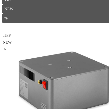
NEW
%
TIPP
NEW
%