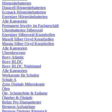
Hörgerätebatterien
Duracell Hörgerätebatterien
Ecopack Hörgerätebatterien
Energizer Hörgerätebatterien
Alle Kategorien
Permanent Jewelry im Fachgeschäft
Uhrenbatterien Silberoxid
Energizer Silberoxid Knopfzellen
Maxell Silber Oxyd Knopfzellen
Murata Silber Oxyd Knopfzellen
Alle Kategorien
Uhrenbeweger
Boxy Atlantic
Boxy BLDC
Boxy BLDC Nightstand
Alle Kategorien
Werkzeuge für Schulen
Schule A
Zeiss Digitale Mikroskopie
Ölen
Öle, Schmierfette & Epilame
Ölgeber & Ölnäpfe
Belize Pro Diamanttester
Bergeon Aufsatzlupe
Bergeon Digitaler Ringstock