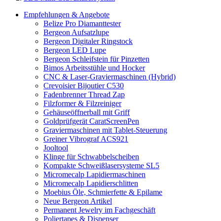
Empfehlungen & Angebote
Belize Pro Diamanttester
Bergeon Aufsatzlupe
Bergeon Digitaler Ringstock
Bergeon LED Lupe
Bergeon Schleifstein für Pinzetten
Bimos Arbeitsstühle und Hocker
CNC & Laser-Graviermaschinen (Hybrid)
Crevoisier Bijoutier C530
Fadenbrenner Thread Zap
Filzformer & Filzreiniger
Gehäuseöffnerball mit Griff
Goldprüfgerät CaratScreenPen
Graviermaschinen mit Tablet-Steuerung
Greiner Vibrograf ACS921
Jooltool
Klinge für Schwabbelscheiben
Kompakte Schweißlasersysteme SL5
Micromecalp Lapidiermaschinen
Micromecalp Lapidierschlitten
Moebius Öle, Schmierfette & Epilame
Neue Bergeon Artikel
Permanent Jewelry im Fachgeschäft
Poliertapes & Dispenser