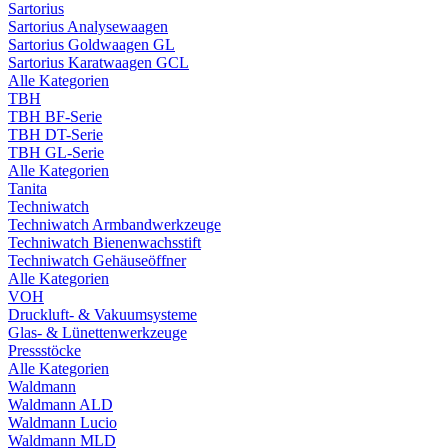
Sartorius
Sartorius Analysewaagen
Sartorius Goldwaagen GL
Sartorius Karatwaagen GCL
Alle Kategorien
TBH
TBH BF-Serie
TBH DT-Serie
TBH GL-Serie
Alle Kategorien
Tanita
Techniwatch
Techniwatch Armbandwerkzeuge
Techniwatch Bienenwachsstift
Techniwatch Gehäuseöffner
Alle Kategorien
VOH
Druckluft- & Vakuumsysteme
Glas- & Lünettenwerkzeuge
Pressstöcke
Alle Kategorien
Waldmann
Waldmann ALD
Waldmann Lucio
Waldmann MLD