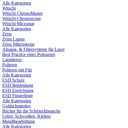
Alle Kategorien
Witschi
Witschi ChronoMaster
Witschi Chronoscope
Witschi Micromat
Alle Kategorien
Zeiss
Zeiss Lupen
Zeiss Mikroskope
Absaug- & Filtersysteme für Laser
Best Practice eines Polisseurs
Lapidieren
Polieren
Polieren mit Filz
Alle Kategorien
ESD Schutz
ESD Bekleidung
ESD Einrichtung
ESD Fingerlinge
Alle Kategorien
Goldschmieden
Bücher für die Schmuckbranche
Löten, Schweißen, Kleben
Metallbearbeitung
Alle Kategorien