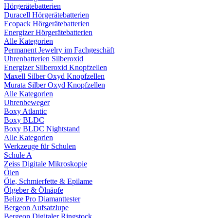
Hörgerätebatterien
Duracell Hörgerätebatterien
Ecopack Hörgerätebatterien
Energizer Hörgerätebatterien
Alle Kategorien
Permanent Jewelry im Fachgeschäft
Uhrenbatterien Silberoxid
Energizer Silberoxid Knopfzellen
Maxell Silber Oxyd Knopfzellen
Murata Silber Oxyd Knopfzellen
Alle Kategorien
Uhrenbeweger
Boxy Atlantic
Boxy BLDC
Boxy BLDC Nightstand
Alle Kategorien
Werkzeuge für Schulen
Schule A
Zeiss Digitale Mikroskopie
Ölen
Öle, Schmierfette & Epilame
Ölgeber & Ölnäpfe
Belize Pro Diamanttester
Bergeon Aufsatzlupe
Bergeon Digitaler Ringstock