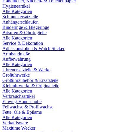
Handtücher, Küchen- & Toilettenpapier
Hygieneartikel
Alle Kategorien
Schmuckersatzteile
Anhängerschlaufen
Binderinge & Biegeringe
Brisuren & Ohrringteile
Alle Kategorien
Service & Dekoration
Adhäsionsfolien & Watch Sticker
Armbandmaße
Aufbewahrung
Alle Kategorien
Uhrenersatzteile & Werke
Großuhrwerke
Großuhrzubehör & Ersatzteile
Kleinuhrwerke & Originalteile
Alle Kategorien
Verbrauchsartikel
Einweg-Handschuhe
Feilwachse & Profilwachse
Fette, Öle & Epilame
Alle Kategorien
Verkaufsware
Maxitime Wecker