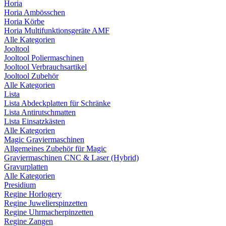
Horia
Horia Ambösschen
Horia Körbe
Horia Multifunktionsgeräte AMF
Alle Kategorien
Jooltool
Jooltool Poliermaschinen
Jooltool Verbrauchsartikel
Jooltool Zubehör
Alle Kategorien
Lista
Lista Abdeckplatten für Schränke
Lista Antirutschmatten
Lista Einsatzkästen
Alle Kategorien
Magic Graviermaschinen
Allgemeines Zubehör für Magic
Graviermaschinen CNC & Laser (Hybrid)
Gravurplatten
Alle Kategorien
Presidium
Regine Horlogery
Regine Juwelierspinzetten
Regine Uhrmacherpinzetten
Regine Zangen