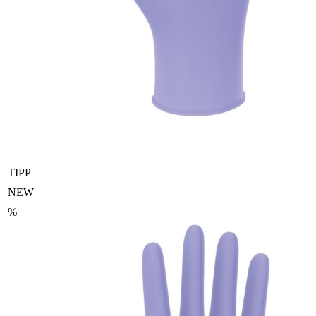
TIPP
NEW
%