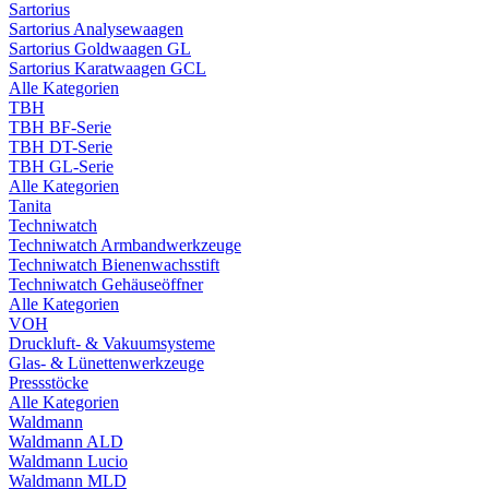
Sartorius
Sartorius Analysewaagen
Sartorius Goldwaagen GL
Sartorius Karatwaagen GCL
Alle Kategorien
TBH
TBH BF-Serie
TBH DT-Serie
TBH GL-Serie
Alle Kategorien
Tanita
Techniwatch
Techniwatch Armbandwerkzeuge
Techniwatch Bienenwachsstift
Techniwatch Gehäuseöffner
Alle Kategorien
VOH
Druckluft- & Vakuumsysteme
Glas- & Lünettenwerkzeuge
Pressstöcke
Alle Kategorien
Waldmann
Waldmann ALD
Waldmann Lucio
Waldmann MLD