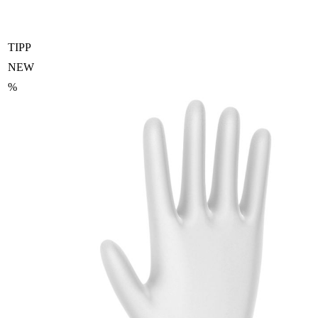
TIPP
NEW
%