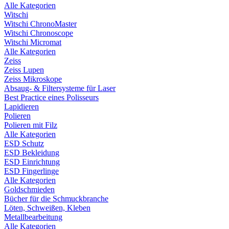
Alle Kategorien
Witschi
Witschi ChronoMaster
Witschi Chronoscope
Witschi Micromat
Alle Kategorien
Zeiss
Zeiss Lupen
Zeiss Mikroskope
Absaug- & Filtersysteme für Laser
Best Practice eines Polisseurs
Lapidieren
Polieren
Polieren mit Filz
Alle Kategorien
ESD Schutz
ESD Bekleidung
ESD Einrichtung
ESD Fingerlinge
Alle Kategorien
Goldschmieden
Bücher für die Schmuckbranche
Löten, Schweißen, Kleben
Metallbearbeitung
Alle Kategorien