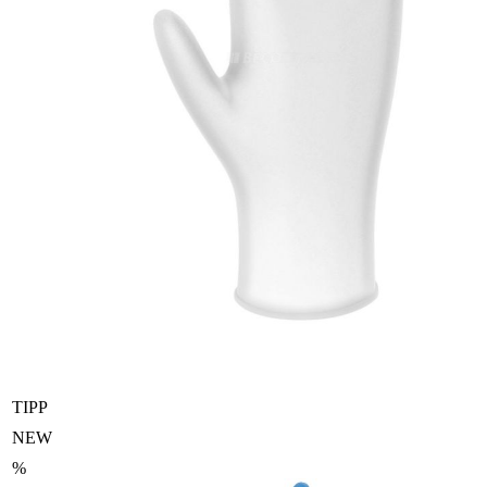
TIPP
NEW
%