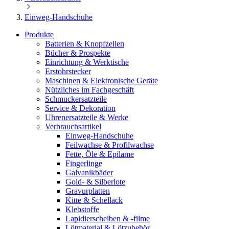
Einweg-Handschuhe
Produkte
Batterien & Knopfzellen
Bücher & Prospekte
Einrichtung & Werktische
Erstohrstecker
Maschinen & Elektronische Geräte
Nützliches im Fachgeschäft
Schmuckersatzteile
Service & Dekoration
Uhrenersatzteile & Werke
Verbrauchsartikel
Einweg-Handschuhe
Feilwachse & Profilwachse
Fette, Öle & Epilame
Fingerlinge
Galvanikbäder
Gold- & Silberlote
Gravurplatten
Kitte & Schellack
Klebstoffe
Lapidierscheiben & -filme
Lötmaterial & Lötzubehör