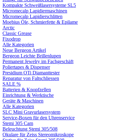
Kompakte Schweißlasersysteme SL5
Micromecalp Lapidiermaschinen
Micromecalp Lapidierschlitten
Moebius Öle, Schmierfette & Epilame
Arctic
Classic Grease
Fixodrop
Alle Kategorien
Neue Bergeon Artikel
Bergeon Leichte Brillenlupen
Permanent Jewelry im Fachgeschäft
Poliertapes & Dispenser
Presidium OTi Diamanttester
Reparatur von Faltschliessen
SALE %
Batterien & Knopfzellen
Einrichtung & Werktische
Geräte & Maschinen
Alle Kategorien
SLC Mini Gravurlasersystem
Service-Boxen für den Uhrenservice
Stemi 305 Cam
Beleuchtung Stemi 305/508
Okulare für Zeiss Stereomikroskope