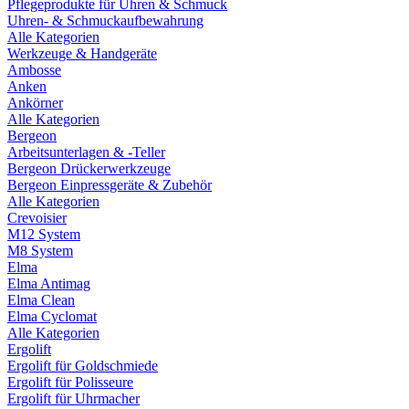
Pflegeprodukte für Uhren & Schmuck
Uhren- & Schmuckaufbewahrung
Alle Kategorien
Werkzeuge & Handgeräte
Ambosse
Anken
Ankörner
Alle Kategorien
Bergeon
Arbeitsunterlagen & -Teller
Bergeon Drückerwerkzeuge
Bergeon Einpressgeräte & Zubehör
Alle Kategorien
Crevoisier
M12 System
M8 System
Elma
Elma Antimag
Elma Clean
Elma Cyclomat
Alle Kategorien
Ergolift
Ergolift für Goldschmiede
Ergolift für Polisseure
Ergolift für Uhrmacher