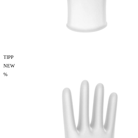
TIPP
NEW
%