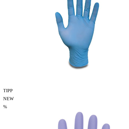
TIPP
NEW
%