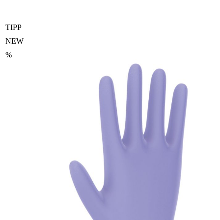
TIPP
NEW
%