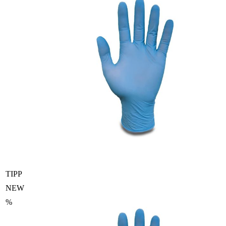
TIPP
NEW
%