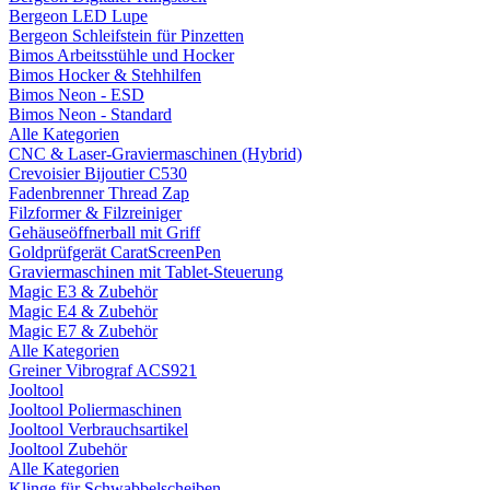
Bergeon LED Lupe
Bergeon Schleifstein für Pinzetten
Bimos Arbeitsstühle und Hocker
Bimos Hocker & Stehhilfen
Bimos Neon - ESD
Bimos Neon - Standard
Alle Kategorien
CNC & Laser-Graviermaschinen (Hybrid)
Crevoisier Bijoutier C530
Fadenbrenner Thread Zap
Filzformer & Filzreiniger
Gehäuseöffnerball mit Griff
Goldprüfgerät CaratScreenPen
Graviermaschinen mit Tablet-Steuerung
Magic E3 & Zubehör
Magic E4 & Zubehör
Magic E7 & Zubehör
Alle Kategorien
Greiner Vibrograf ACS921
Jooltool
Jooltool Poliermaschinen
Jooltool Verbrauchsartikel
Jooltool Zubehör
Alle Kategorien
Klinge für Schwabbelscheiben