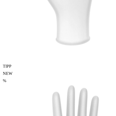
TIPP
NEW
%