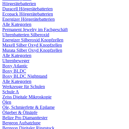
Hörgerätebatterien
Duracell Hörgerätebatterien
Ecopack Hörgerätebatterien
Energizer Hörgerätebatterien
Alle Kategorien
Permanent Jewelry im Fachgeschäft
Uhrenbatterien Silberoxid
Energizer Silberoxid Knopfzellen
Maxell Silber Oxyd Knopfzellen
Murata Silber Oxyd Knopfzellen
Alle Kategorien
Uhrenbeweger
Boxy Atlantic
Boxy BLDC
Boxy BLDC Nightstand
Alle Kategorien
Werkzeuge für Schulen
Schule A
Zeiss Digitale Mikroskopie
Ölen
Öle, Schmierfette & Epilame
Ölgeber & Ölnäpfe
Belize Pro Diamanttester
Bergeon Aufsatzlupe
Bergeon Digitaler Ringstock