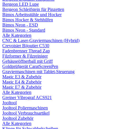
Bergeon LED Lupe
Bergeon Schleifstein für Pinzetten
Bimos Arbeitsstühle und Hocker
Bimos Hocker & Stehhilfen
Bimos Neon - ESD
Bimos Neon - Standard
Alle Kategorien
CNC & Laser-Graviermaschinen (Hybrid)
Crevoisier Bijoutier C530
Fadenbrenner Thread Zap
Filzformer & Filzreiniger
Gehäuseöffnerball mit Griff
Goldprüfgerät CaratScreenPen
Graviermaschinen mit Tablet-Steuerung
Magic E3 & Zubehör
Magic E4 & Zubehör
Magic E7 & Zubehör
Alle Kategorien
Greiner Vibrograf ACS921
Jooltool
Jooltool Poliermaschinen
Jooltool Verbrauchsartikel
Jooltool Zubehör
Alle Kategorien
Klinge für Schwabbelscheiben