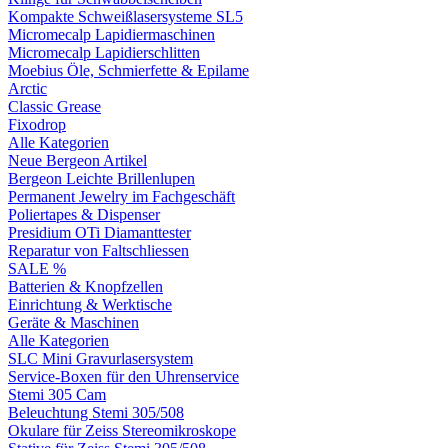
Kompakte Schweißlasersysteme SL5
Micromecalp Lapidiermaschinen
Micromecalp Lapidierschlitten
Moebius Öle, Schmierfette & Epilame
Arctic
Classic Grease
Fixodrop
Alle Kategorien
Neue Bergeon Artikel
Bergeon Leichte Brillenlupen
Permanent Jewelry im Fachgeschäft
Poliertapes & Dispenser
Presidium OTi Diamanttester
Reparatur von Faltschliessen
SALE %
Batterien & Knopfzellen
Einrichtung & Werktische
Geräte & Maschinen
Alle Kategorien
SLC Mini Gravurlasersystem
Service-Boxen für den Uhrenservice
Stemi 305 Cam
Beleuchtung Stemi 305/508
Okulare für Zeiss Stereomikroskope