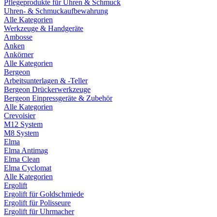
Pflegeprodukte für Uhren & Schmuck
Uhren- & Schmuckaufbewahrung
Alle Kategorien
Werkzeuge & Handgeräte
Ambosse
Anken
Ankörner
Alle Kategorien
Bergeon
Arbeitsunterlagen & -Teller
Bergeon Drückerwerkzeuge
Bergeon Einpressgeräte & Zubehör
Alle Kategorien
Crevoisier
M12 System
M8 System
Elma
Elma Antimag
Elma Clean
Elma Cyclomat
Alle Kategorien
Ergolift
Ergolift für Goldschmiede
Ergolift für Polisseure
Ergolift für Uhrmacher