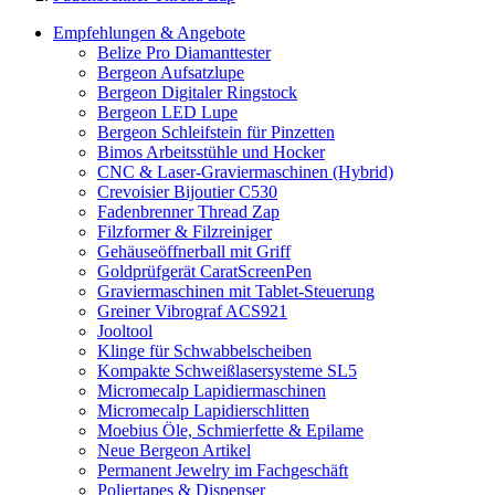
Empfehlungen & Angebote
Belize Pro Diamanttester
Bergeon Aufsatzlupe
Bergeon Digitaler Ringstock
Bergeon LED Lupe
Bergeon Schleifstein für Pinzetten
Bimos Arbeitsstühle und Hocker
CNC & Laser-Graviermaschinen (Hybrid)
Crevoisier Bijoutier C530
Fadenbrenner Thread Zap
Filzformer & Filzreiniger
Gehäuseöffnerball mit Griff
Goldprüfgerät CaratScreenPen
Graviermaschinen mit Tablet-Steuerung
Greiner Vibrograf ACS921
Jooltool
Klinge für Schwabbelscheiben
Kompakte Schweißlasersysteme SL5
Micromecalp Lapidiermaschinen
Micromecalp Lapidierschlitten
Moebius Öle, Schmierfette & Epilame
Neue Bergeon Artikel
Permanent Jewelry im Fachgeschäft
Poliertapes & Dispenser