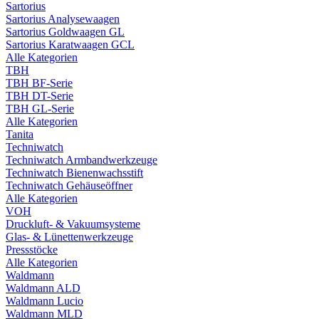
Sartorius
Sartorius Analysewaagen
Sartorius Goldwaagen GL
Sartorius Karatwaagen GCL
Alle Kategorien
TBH
TBH BF-Serie
TBH DT-Serie
TBH GL-Serie
Alle Kategorien
Tanita
Techniwatch
Techniwatch Armbandwerkzeuge
Techniwatch Bienenwachsstift
Techniwatch Gehäuseöffner
Alle Kategorien
VOH
Druckluft- & Vakuumsysteme
Glas- & Lünettenwerkzeuge
Pressstöcke
Alle Kategorien
Waldmann
Waldmann ALD
Waldmann Lucio
Waldmann MLD