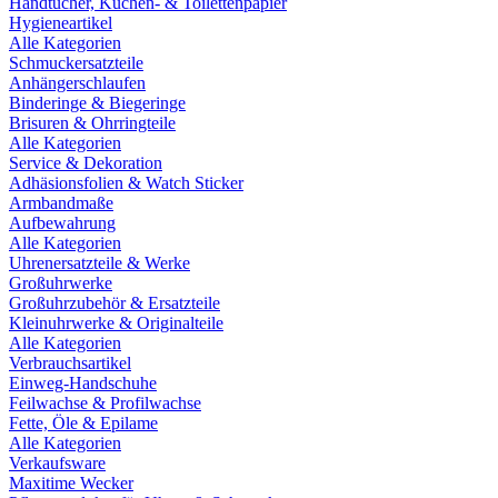
Handtücher, Küchen- & Toilettenpapier
Hygieneartikel
Alle Kategorien
Schmuckersatzteile
Anhängerschlaufen
Binderinge & Biegeringe
Brisuren & Ohrringteile
Alle Kategorien
Service & Dekoration
Adhäsionsfolien & Watch Sticker
Armbandmaße
Aufbewahrung
Alle Kategorien
Uhrenersatzteile & Werke
Großuhrwerke
Großuhrzubehör & Ersatzteile
Kleinuhrwerke & Originalteile
Alle Kategorien
Verbrauchsartikel
Einweg-Handschuhe
Feilwachse & Profilwachse
Fette, Öle & Epilame
Alle Kategorien
Verkaufsware
Maxitime Wecker