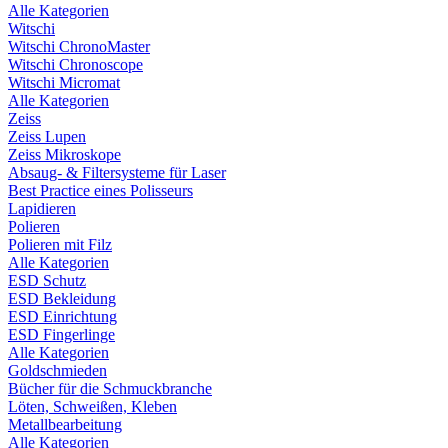
Alle Kategorien
Witschi
Witschi ChronoMaster
Witschi Chronoscope
Witschi Micromat
Alle Kategorien
Zeiss
Zeiss Lupen
Zeiss Mikroskope
Absaug- & Filtersysteme für Laser
Best Practice eines Polisseurs
Lapidieren
Polieren
Polieren mit Filz
Alle Kategorien
ESD Schutz
ESD Bekleidung
ESD Einrichtung
ESD Fingerlinge
Alle Kategorien
Goldschmieden
Bücher für die Schmuckbranche
Löten, Schweißen, Kleben
Metallbearbeitung
Alle Kategorien