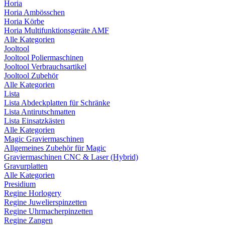
Horia
Horia Ambösschen
Horia Körbe
Horia Multifunktionsgeräte AMF
Alle Kategorien
Jooltool
Jooltool Poliermaschinen
Jooltool Verbrauchsartikel
Jooltool Zubehör
Alle Kategorien
Lista
Lista Abdeckplatten für Schränke
Lista Antirutschmatten
Lista Einsatzkästen
Alle Kategorien
Magic Graviermaschinen
Allgemeines Zubehör für Magic
Graviermaschinen CNC & Laser (Hybrid)
Gravurplatten
Alle Kategorien
Presidium
Regine Horlogery
Regine Juwelierspinzetten
Regine Uhrmacherpinzetten
Regine Zangen