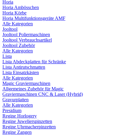
Horia
Horia Ambösschen
Horia Körbe
Horia Multifunktionsgeräte AMF
Alle Kategorien
Jooltool
Jooltool Poliermaschinen
Jooltool Verbrauchsartikel
Jooltool Zubehör
Alle Kategorien
Lista
Lista Abdeckplatten für Schränke
Lista Antirutschmatten
Lista Einsatzkästen
Alle Kategorien
Magic Graviermaschinen
Allgemeines Zubehör für Magic
Graviermaschinen CNC & Laser (Hybrid)
Gravurplatten
Alle Kategorien
Presidium
Regine Horlogery
Regine Juwelierspinzetten
Regine Uhrmacherpinzetten
Regine Zangen