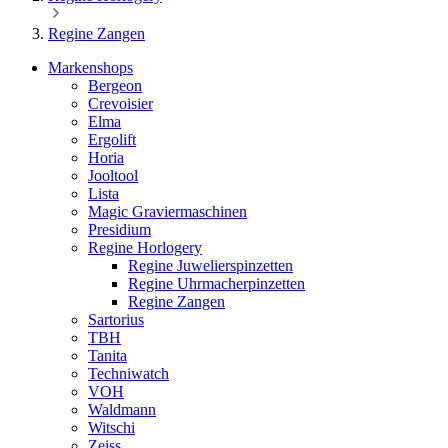
Regine Zangen
Markenshops
Bergeon
Crevoisier
Elma
Ergolift
Horia
Jooltool
Lista
Magic Graviermaschinen
Presidium
Regine Horlogery
Regine Juwelierspinzetten
Regine Uhrmacherpinzetten
Regine Zangen
Sartorius
TBH
Tanita
Techniwatch
VOH
Waldmann
Witschi
Zeiss