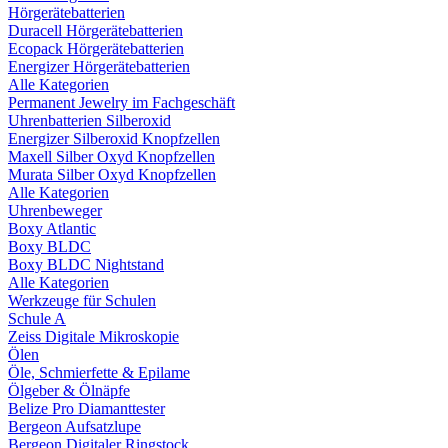
Hörgerätebatterien
Duracell Hörgerätebatterien
Ecopack Hörgerätebatterien
Energizer Hörgerätebatterien
Alle Kategorien
Permanent Jewelry im Fachgeschäft
Uhrenbatterien Silberoxid
Energizer Silberoxid Knopfzellen
Maxell Silber Oxyd Knopfzellen
Murata Silber Oxyd Knopfzellen
Alle Kategorien
Uhrenbeweger
Boxy Atlantic
Boxy BLDC
Boxy BLDC Nightstand
Alle Kategorien
Werkzeuge für Schulen
Schule A
Zeiss Digitale Mikroskopie
Ölen
Öle, Schmierfette & Epilame
Ölgeber & Ölnäpfe
Belize Pro Diamanttester
Bergeon Aufsatzlupe
Bergeon Digitaler Ringstock