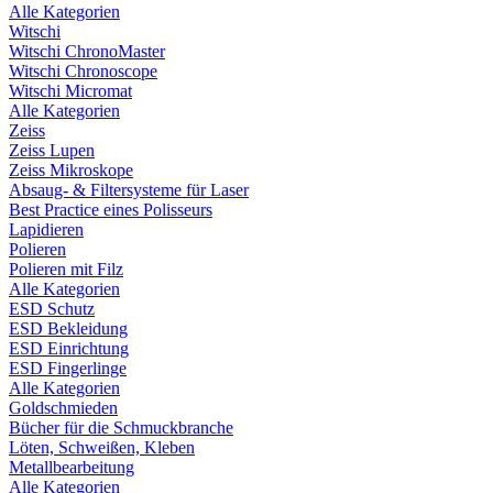
Alle Kategorien
Witschi
Witschi ChronoMaster
Witschi Chronoscope
Witschi Micromat
Alle Kategorien
Zeiss
Zeiss Lupen
Zeiss Mikroskope
Absaug- & Filtersysteme für Laser
Best Practice eines Polisseurs
Lapidieren
Polieren
Polieren mit Filz
Alle Kategorien
ESD Schutz
ESD Bekleidung
ESD Einrichtung
ESD Fingerlinge
Alle Kategorien
Goldschmieden
Bücher für die Schmuckbranche
Löten, Schweißen, Kleben
Metallbearbeitung
Alle Kategorien