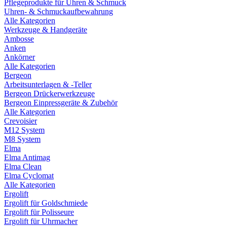
Pflegeprodukte für Uhren & Schmuck
Uhren- & Schmuckaufbewahrung
Alle Kategorien
Werkzeuge & Handgeräte
Ambosse
Anken
Ankörner
Alle Kategorien
Bergeon
Arbeitsunterlagen & -Teller
Bergeon Drückerwerkzeuge
Bergeon Einpressgeräte & Zubehör
Alle Kategorien
Crevoisier
M12 System
M8 System
Elma
Elma Antimag
Elma Clean
Elma Cyclomat
Alle Kategorien
Ergolift
Ergolift für Goldschmiede
Ergolift für Polisseure
Ergolift für Uhrmacher