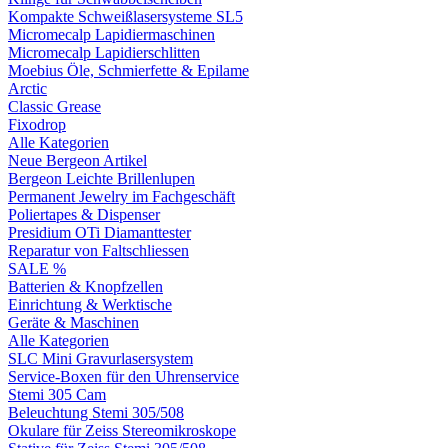
Kompakte Schweißlasersysteme SL5
Micromecalp Lapidiermaschinen
Micromecalp Lapidierschlitten
Moebius Öle, Schmierfette & Epilame
Arctic
Classic Grease
Fixodrop
Alle Kategorien
Neue Bergeon Artikel
Bergeon Leichte Brillenlupen
Permanent Jewelry im Fachgeschäft
Poliertapes & Dispenser
Presidium OTi Diamanttester
Reparatur von Faltschliessen
SALE %
Batterien & Knopfzellen
Einrichtung & Werktische
Geräte & Maschinen
Alle Kategorien
SLC Mini Gravurlasersystem
Service-Boxen für den Uhrenservice
Stemi 305 Cam
Beleuchtung Stemi 305/508
Okulare für Zeiss Stereomikroskope