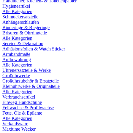
Handtücher, Küchen- & Toilettenpapier
Hygieneartikel
Alle Kategorien
Schmuckersatzteile
Anhängerschlaufen
Binderinge & Biegeringe
Brisuren & Ohrringteile
Alle Kategorien
Service & Dekoration
Adhäsionsfolien & Watch Sticker
Armbandmaße
Aufbewahrung
Alle Kategorien
Uhrenersatzteile & Werke
Großuhrwerke
Großuhrzubehör & Ersatzteile
Kleinuhrwerke & Originalteile
Alle Kategorien
Verbrauchsartikel
Einweg-Handschuhe
Feilwachse & Profilwachse
Fette, Öle & Epilame
Alle Kategorien
Verkaufsware
Maxitime Wecker