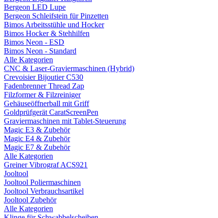
Bergeon LED Lupe
Bergeon Schleifstein für Pinzetten
Bimos Arbeitsstühle und Hocker
Bimos Hocker & Stehhilfen
Bimos Neon - ESD
Bimos Neon - Standard
Alle Kategorien
CNC & Laser-Graviermaschinen (Hybrid)
Crevoisier Bijoutier C530
Fadenbrenner Thread Zap
Filzformer & Filzreiniger
Gehäuseöffnerball mit Griff
Goldprüfgerät CaratScreenPen
Graviermaschinen mit Tablet-Steuerung
Magic E3 & Zubehör
Magic E4 & Zubehör
Magic E7 & Zubehör
Alle Kategorien
Greiner Vibrograf ACS921
Jooltool
Jooltool Poliermaschinen
Jooltool Verbrauchsartikel
Jooltool Zubehör
Alle Kategorien
Klinge für Schwabbelscheiben