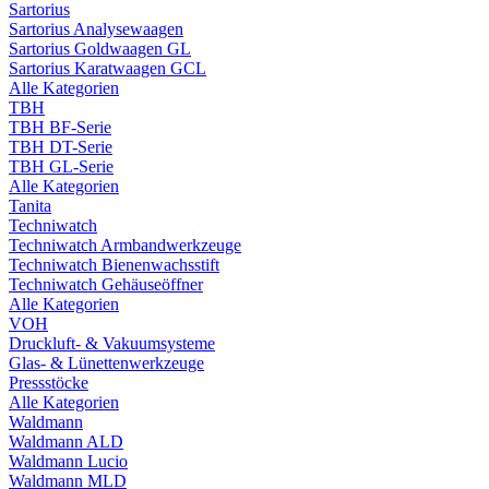
Sartorius
Sartorius Analysewaagen
Sartorius Goldwaagen GL
Sartorius Karatwaagen GCL
Alle Kategorien
TBH
TBH BF-Serie
TBH DT-Serie
TBH GL-Serie
Alle Kategorien
Tanita
Techniwatch
Techniwatch Armbandwerkzeuge
Techniwatch Bienenwachsstift
Techniwatch Gehäuseöffner
Alle Kategorien
VOH
Druckluft- & Vakuumsysteme
Glas- & Lünettenwerkzeuge
Pressstöcke
Alle Kategorien
Waldmann
Waldmann ALD
Waldmann Lucio
Waldmann MLD