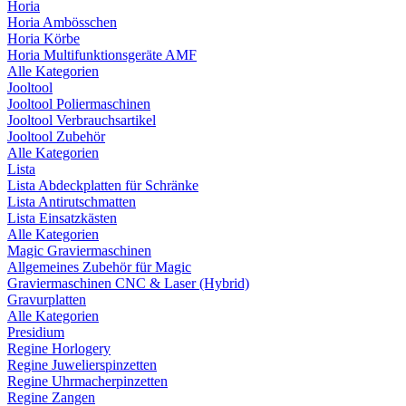
Horia
Horia Ambösschen
Horia Körbe
Horia Multifunktionsgeräte AMF
Alle Kategorien
Jooltool
Jooltool Poliermaschinen
Jooltool Verbrauchsartikel
Jooltool Zubehör
Alle Kategorien
Lista
Lista Abdeckplatten für Schränke
Lista Antirutschmatten
Lista Einsatzkästen
Alle Kategorien
Magic Graviermaschinen
Allgemeines Zubehör für Magic
Graviermaschinen CNC & Laser (Hybrid)
Gravurplatten
Alle Kategorien
Presidium
Regine Horlogery
Regine Juwelierspinzetten
Regine Uhrmacherpinzetten
Regine Zangen