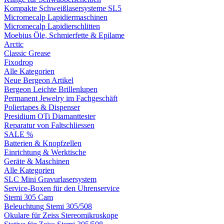
Kompakte Schweißlasersysteme SL5
Micromecalp Lapidiermaschinen
Micromecalp Lapidierschlitten
Moebius Öle, Schmierfette & Epilame
Arctic
Classic Grease
Fixodrop
Alle Kategorien
Neue Bergeon Artikel
Bergeon Leichte Brillenlupen
Permanent Jewelry im Fachgeschäft
Poliertapes & Dispenser
Presidium OTi Diamanttester
Reparatur von Faltschliessen
SALE %
Batterien & Knopfzellen
Einrichtung & Werktische
Geräte & Maschinen
Alle Kategorien
SLC Mini Gravurlasersystem
Service-Boxen für den Uhrenservice
Stemi 305 Cam
Beleuchtung Stemi 305/508
Okulare für Zeiss Stereomikroskope