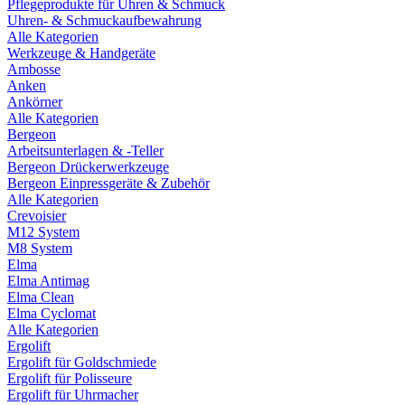
Pflegeprodukte für Uhren & Schmuck
Uhren- & Schmuckaufbewahrung
Alle Kategorien
Werkzeuge & Handgeräte
Ambosse
Anken
Ankörner
Alle Kategorien
Bergeon
Arbeitsunterlagen & -Teller
Bergeon Drückerwerkzeuge
Bergeon Einpressgeräte & Zubehör
Alle Kategorien
Crevoisier
M12 System
M8 System
Elma
Elma Antimag
Elma Clean
Elma Cyclomat
Alle Kategorien
Ergolift
Ergolift für Goldschmiede
Ergolift für Polisseure
Ergolift für Uhrmacher