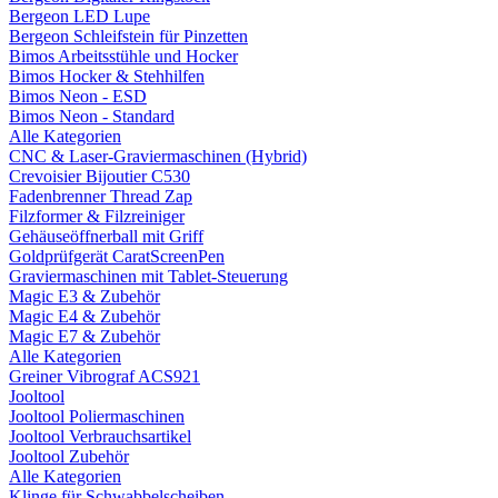
Bergeon LED Lupe
Bergeon Schleifstein für Pinzetten
Bimos Arbeitsstühle und Hocker
Bimos Hocker & Stehhilfen
Bimos Neon - ESD
Bimos Neon - Standard
Alle Kategorien
CNC & Laser-Graviermaschinen (Hybrid)
Crevoisier Bijoutier C530
Fadenbrenner Thread Zap
Filzformer & Filzreiniger
Gehäuseöffnerball mit Griff
Goldprüfgerät CaratScreenPen
Graviermaschinen mit Tablet-Steuerung
Magic E3 & Zubehör
Magic E4 & Zubehör
Magic E7 & Zubehör
Alle Kategorien
Greiner Vibrograf ACS921
Jooltool
Jooltool Poliermaschinen
Jooltool Verbrauchsartikel
Jooltool Zubehör
Alle Kategorien
Klinge für Schwabbelscheiben