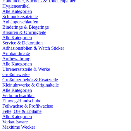
Handtücher, Küchen- & Toilettenpapier
Hygieneartikel
Alle Kategorien
Schmuckersatzteile
Anhängerschlaufen
Binderinge & Biegeringe
Brisuren & Ohrringteile
Alle Kategorien
Service & Dekoration
Adhäsionsfolien & Watch Sticker
Armbandmaße
Aufbewahrung
Alle Kategorien
Uhrenersatzteile & Werke
Großuhrwerke
Großuhrzubehör & Ersatzteile
Kleinuhrwerke & Originalteile
Alle Kategorien
Verbrauchsartikel
Einweg-Handschuhe
Feilwachse & Profilwachse
Fette, Öle & Epilame
Alle Kategorien
Verkaufsware
Maxitime Wecker