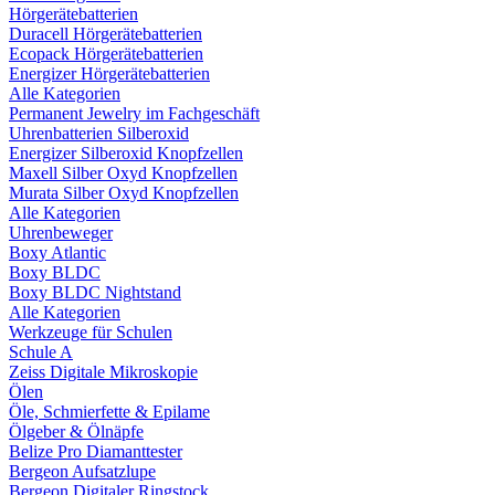
Hörgerätebatterien
Duracell Hörgerätebatterien
Ecopack Hörgerätebatterien
Energizer Hörgerätebatterien
Alle Kategorien
Permanent Jewelry im Fachgeschäft
Uhrenbatterien Silberoxid
Energizer Silberoxid Knopfzellen
Maxell Silber Oxyd Knopfzellen
Murata Silber Oxyd Knopfzellen
Alle Kategorien
Uhrenbeweger
Boxy Atlantic
Boxy BLDC
Boxy BLDC Nightstand
Alle Kategorien
Werkzeuge für Schulen
Schule A
Zeiss Digitale Mikroskopie
Ölen
Öle, Schmierfette & Epilame
Ölgeber & Ölnäpfe
Belize Pro Diamanttester
Bergeon Aufsatzlupe
Bergeon Digitaler Ringstock