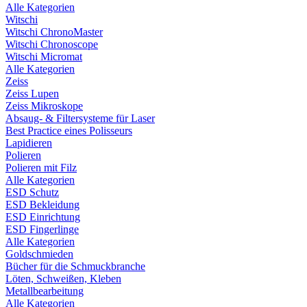
Alle Kategorien
Witschi
Witschi ChronoMaster
Witschi Chronoscope
Witschi Micromat
Alle Kategorien
Zeiss
Zeiss Lupen
Zeiss Mikroskope
Absaug- & Filtersysteme für Laser
Best Practice eines Polisseurs
Lapidieren
Polieren
Polieren mit Filz
Alle Kategorien
ESD Schutz
ESD Bekleidung
ESD Einrichtung
ESD Fingerlinge
Alle Kategorien
Goldschmieden
Bücher für die Schmuckbranche
Löten, Schweißen, Kleben
Metallbearbeitung
Alle Kategorien