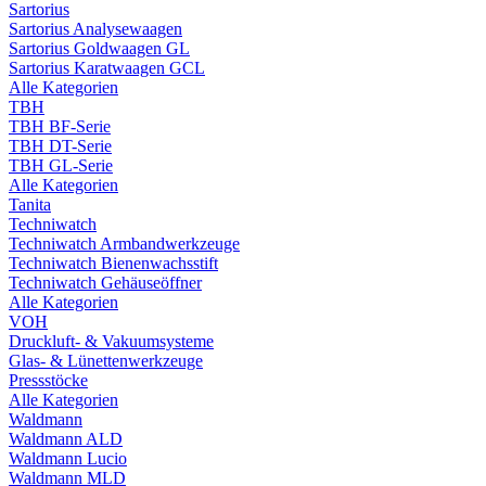
Sartorius
Sartorius Analysewaagen
Sartorius Goldwaagen GL
Sartorius Karatwaagen GCL
Alle Kategorien
TBH
TBH BF-Serie
TBH DT-Serie
TBH GL-Serie
Alle Kategorien
Tanita
Techniwatch
Techniwatch Armbandwerkzeuge
Techniwatch Bienenwachsstift
Techniwatch Gehäuseöffner
Alle Kategorien
VOH
Druckluft- & Vakuumsysteme
Glas- & Lünettenwerkzeuge
Pressstöcke
Alle Kategorien
Waldmann
Waldmann ALD
Waldmann Lucio
Waldmann MLD