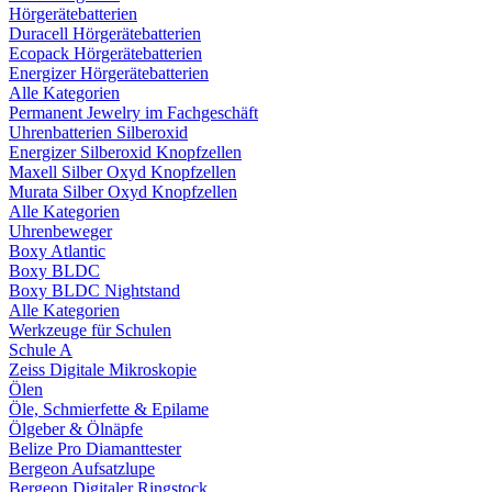
Hörgerätebatterien
Duracell Hörgerätebatterien
Ecopack Hörgerätebatterien
Energizer Hörgerätebatterien
Alle Kategorien
Permanent Jewelry im Fachgeschäft
Uhrenbatterien Silberoxid
Energizer Silberoxid Knopfzellen
Maxell Silber Oxyd Knopfzellen
Murata Silber Oxyd Knopfzellen
Alle Kategorien
Uhrenbeweger
Boxy Atlantic
Boxy BLDC
Boxy BLDC Nightstand
Alle Kategorien
Werkzeuge für Schulen
Schule A
Zeiss Digitale Mikroskopie
Ölen
Öle, Schmierfette & Epilame
Ölgeber & Ölnäpfe
Belize Pro Diamanttester
Bergeon Aufsatzlupe
Bergeon Digitaler Ringstock