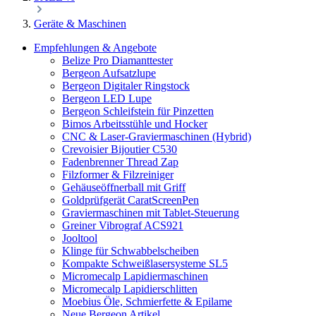
Geräte & Maschinen
Empfehlungen & Angebote
Belize Pro Diamanttester
Bergeon Aufsatzlupe
Bergeon Digitaler Ringstock
Bergeon LED Lupe
Bergeon Schleifstein für Pinzetten
Bimos Arbeitsstühle und Hocker
CNC & Laser-Graviermaschinen (Hybrid)
Crevoisier Bijoutier C530
Fadenbrenner Thread Zap
Filzformer & Filzreiniger
Gehäuseöffnerball mit Griff
Goldprüfgerät CaratScreenPen
Graviermaschinen mit Tablet-Steuerung
Greiner Vibrograf ACS921
Jooltool
Klinge für Schwabbelscheiben
Kompakte Schweißlasersysteme SL5
Micromecalp Lapidiermaschinen
Micromecalp Lapidierschlitten
Moebius Öle, Schmierfette & Epilame
Neue Bergeon Artikel