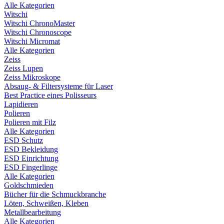
Alle Kategorien
Witschi
Witschi ChronoMaster
Witschi Chronoscope
Witschi Micromat
Alle Kategorien
Zeiss
Zeiss Lupen
Zeiss Mikroskope
Absaug- & Filtersysteme für Laser
Best Practice eines Polisseurs
Lapidieren
Polieren
Polieren mit Filz
Alle Kategorien
ESD Schutz
ESD Bekleidung
ESD Einrichtung
ESD Fingerlinge
Alle Kategorien
Goldschmieden
Bücher für die Schmuckbranche
Löten, Schweißen, Kleben
Metallbearbeitung
Alle Kategorien