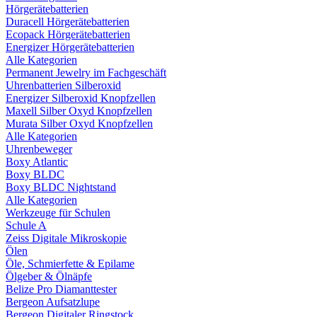
Hörgerätebatterien
Duracell Hörgerätebatterien
Ecopack Hörgerätebatterien
Energizer Hörgerätebatterien
Alle Kategorien
Permanent Jewelry im Fachgeschäft
Uhrenbatterien Silberoxid
Energizer Silberoxid Knopfzellen
Maxell Silber Oxyd Knopfzellen
Murata Silber Oxyd Knopfzellen
Alle Kategorien
Uhrenbeweger
Boxy Atlantic
Boxy BLDC
Boxy BLDC Nightstand
Alle Kategorien
Werkzeuge für Schulen
Schule A
Zeiss Digitale Mikroskopie
Ölen
Öle, Schmierfette & Epilame
Ölgeber & Ölnäpfe
Belize Pro Diamanttester
Bergeon Aufsatzlupe
Bergeon Digitaler Ringstock