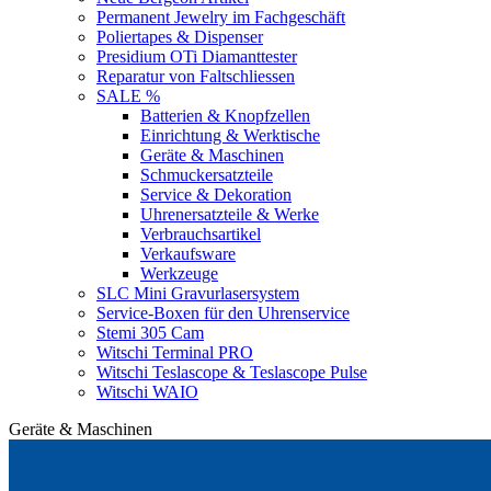
Permanent Jewelry im Fachgeschäft
Poliertapes & Dispenser
Presidium OTi Diamanttester
Reparatur von Faltschliessen
SALE %
Batterien & Knopfzellen
Einrichtung & Werktische
Geräte & Maschinen
Schmuckersatzteile
Service & Dekoration
Uhrenersatzteile & Werke
Verbrauchsartikel
Verkaufsware
Werkzeuge
SLC Mini Gravurlasersystem
Service-Boxen für den Uhrenservice
Stemi 305 Cam
Witschi Terminal PRO
Witschi Teslascope & Teslascope Pulse
Witschi WAIO
Geräte & Maschinen