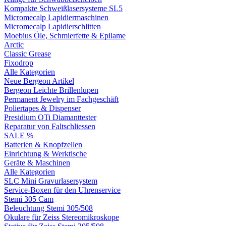
Kompakte Schweißlasersysteme SL5
Micromecalp Lapidiermaschinen
Micromecalp Lapidierschlitten
Moebius Öle, Schmierfette & Epilame
Arctic
Classic Grease
Fixodrop
Alle Kategorien
Neue Bergeon Artikel
Bergeon Leichte Brillenlupen
Permanent Jewelry im Fachgeschäft
Poliertapes & Dispenser
Presidium OTi Diamanttester
Reparatur von Faltschliessen
SALE %
Batterien & Knopfzellen
Einrichtung & Werktische
Geräte & Maschinen
Alle Kategorien
SLC Mini Gravurlasersystem
Service-Boxen für den Uhrenservice
Stemi 305 Cam
Beleuchtung Stemi 305/508
Okulare für Zeiss Stereomikroskope