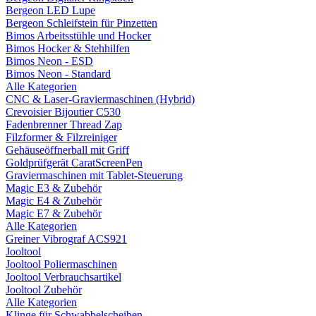
Bergeon LED Lupe
Bergeon Schleifstein für Pinzetten
Bimos Arbeitsstühle und Hocker
Bimos Hocker & Stehhilfen
Bimos Neon - ESD
Bimos Neon - Standard
Alle Kategorien
CNC & Laser-Graviermaschinen (Hybrid)
Crevoisier Bijoutier C530
Fadenbrenner Thread Zap
Filzformer & Filzreiniger
Gehäuseöffnerball mit Griff
Goldprüfgerät CaratScreenPen
Graviermaschinen mit Tablet-Steuerung
Magic E3 & Zubehör
Magic E4 & Zubehör
Magic E7 & Zubehör
Alle Kategorien
Greiner Vibrograf ACS921
Jooltool
Jooltool Poliermaschinen
Jooltool Verbrauchsartikel
Jooltool Zubehör
Alle Kategorien
Klinge für Schwabbelscheiben