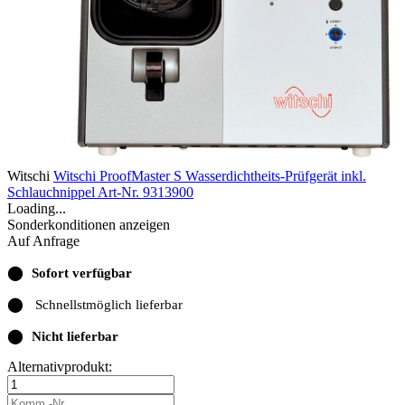
Witschi
Witschi ProofMaster S Wasserdichtheits-Prüfgerät inkl.
Schlauchnippel
Art-Nr. 9313900
Loading...
Sonderkonditionen anzeigen
Auf Anfrage
⬤
Sofort verfügbar
⬤
Schnellstmöglich lieferbar
⬤
Nicht lieferbar
Alternativprodukt: