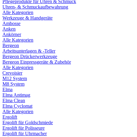
Pflegeprodukte für Uhren & Schmuck
Uhren- & Schmuckaufbewahrung
Alle Kategorien
Werkzeuge & Handgeräte
Ambosse
Anken
Ankörner
Alle Kategorien
Bergeon
Arbeitsunterlagen & -Teller
Bergeon Drückerwerkzeuge
Bergeon Einpressgeräte & Zubehör
Alle Kategorien
Crevoisier
M12 System
M8 System
Elma
Elma Antimag
Elma Clean
Elma Cyclomat
Alle Kategorien
Ergolift
Ergolift für Goldschmiede
Ergolift für Polisseure
Ergolift für Uhrmacher