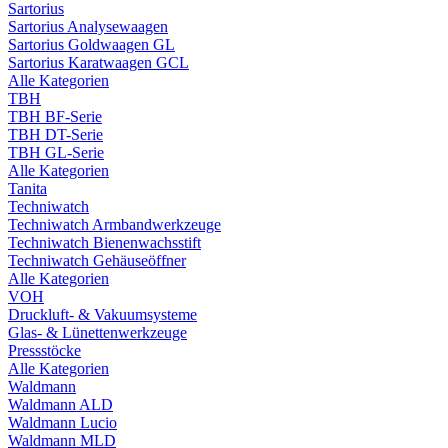
Sartorius
Sartorius Analysewaagen
Sartorius Goldwaagen GL
Sartorius Karatwaagen GCL
Alle Kategorien
TBH
TBH BF-Serie
TBH DT-Serie
TBH GL-Serie
Alle Kategorien
Tanita
Techniwatch
Techniwatch Armbandwerkzeuge
Techniwatch Bienenwachsstift
Techniwatch Gehäuseöffner
Alle Kategorien
VOH
Druckluft- & Vakuumsysteme
Glas- & Lünettenwerkzeuge
Pressstöcke
Alle Kategorien
Waldmann
Waldmann ALD
Waldmann Lucio
Waldmann MLD