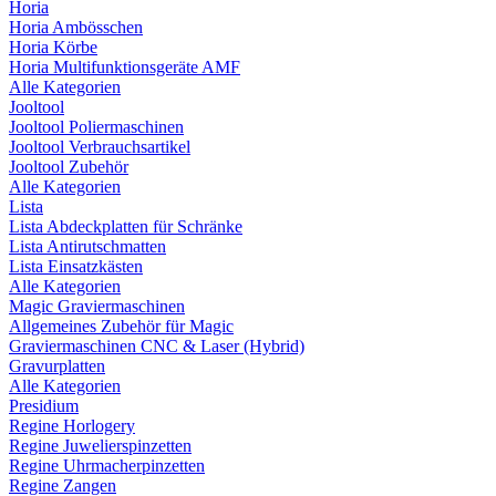
Horia
Horia Ambösschen
Horia Körbe
Horia Multifunktionsgeräte AMF
Alle Kategorien
Jooltool
Jooltool Poliermaschinen
Jooltool Verbrauchsartikel
Jooltool Zubehör
Alle Kategorien
Lista
Lista Abdeckplatten für Schränke
Lista Antirutschmatten
Lista Einsatzkästen
Alle Kategorien
Magic Graviermaschinen
Allgemeines Zubehör für Magic
Graviermaschinen CNC & Laser (Hybrid)
Gravurplatten
Alle Kategorien
Presidium
Regine Horlogery
Regine Juwelierspinzetten
Regine Uhrmacherpinzetten
Regine Zangen