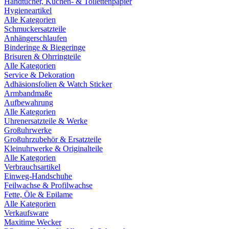
Handtücher, Küchen- & Toilettenpapier
Hygieneartikel
Alle Kategorien
Schmuckersatzteile
Anhängerschlaufen
Binderinge & Biegeringe
Brisuren & Ohrringteile
Alle Kategorien
Service & Dekoration
Adhäsionsfolien & Watch Sticker
Armbandmaße
Aufbewahrung
Alle Kategorien
Uhrenersatzteile & Werke
Großuhrwerke
Großuhrzubehör & Ersatzteile
Kleinuhrwerke & Originalteile
Alle Kategorien
Verbrauchsartikel
Einweg-Handschuhe
Feilwachse & Profilwachse
Fette, Öle & Epilame
Alle Kategorien
Verkaufsware
Maxitime Wecker