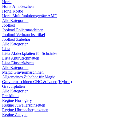
Horia
Horia Ambösschen
Horia Körbe
Horia Multifunktionsgeräte AMF
Alle Kategorien
Jooltool
Jooltool Poliermaschinen
Jooltool Verbrauchsartikel
Jooltool Zubehör
Alle Kategorien
Lista
Lista Abdeckplatten für Schränke
Lista Antirutschmatten
Lista Einsatzkästen
Alle Kategorien
Magic Graviermaschinen
Allgemeines Zubehör für Magic
Graviermaschinen CNC & Laser (Hybrid)
Gravurplatten
Alle Kategorien
Presidium
Regine Horlogery
Regine Juwelierspinzetten
Regine Uhrmacherpinzetten
Regine Zangen