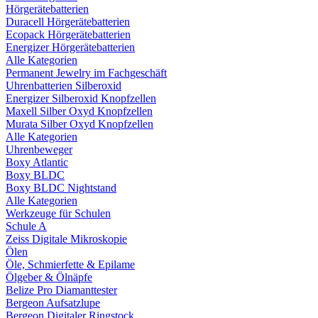
Hörgerätebatterien
Duracell Hörgerätebatterien
Ecopack Hörgerätebatterien
Energizer Hörgerätebatterien
Alle Kategorien
Permanent Jewelry im Fachgeschäft
Uhrenbatterien Silberoxid
Energizer Silberoxid Knopfzellen
Maxell Silber Oxyd Knopfzellen
Murata Silber Oxyd Knopfzellen
Alle Kategorien
Uhrenbeweger
Boxy Atlantic
Boxy BLDC
Boxy BLDC Nightstand
Alle Kategorien
Werkzeuge für Schulen
Schule A
Zeiss Digitale Mikroskopie
Ölen
Öle, Schmierfette & Epilame
Ölgeber & Ölnäpfe
Belize Pro Diamanttester
Bergeon Aufsatzlupe
Bergeon Digitaler Ringstock