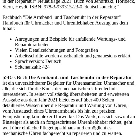
in der Reparatur" Neuauflage 2021, Buch von Jendritzki, Horlbeck,
Stern, Heydt, ISBN: 978-3-939315-23-0, deutschsprachig "
Fachbuch "Die Armband- und Taschenuhr in der Reparatur"
Handbuch für Uhrmacher und Uhrenliebhaber, Auszug aus dem
Inhalt:
Anregungen und Beispiele für anfallende Wartungs- und
Reparaturarbeiten
Vielen Detailzeichnungen und Fotografien
Arbeitsschritte werden anschaulich und genauestens erklärt
Sprachversion: Deutsch
Seitenanzahl: 424
p>Das Buch
Die Armband- und Taschenuhr in der Reparatur
ist ein unverzichtbarer Begleiter für Uhrensammler, Uhrmacher und
alle, die sich für die Kunst der mechanischen Uhrentechnik
interessieren. In seiner vollständig überarbeiteten und erweiterten
Ausgabe aus dem Jahr 2021 bietet es auf über 400 Seiten
detailliertes Wissen über die Reparatur und Wartung von Uhren,
vom Austausch eines Uhrenarmbands bis hin zur präzisen
Feinjustierung komplexer Uhrwerke. Das Werk, das sich sowohl an
Einsteiger als auch an fortgeschrittene Uhrenliebhaber richtet, geht
weit über einfache Pflegetipps hinaus und ermöglicht es,
mechanische Uhren fachgerecht zu reparieren und zu warten.