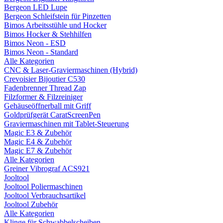
Bergeon LED Lupe
Bergeon Schleifstein für Pinzetten
Bimos Arbeitsstühle und Hocker
Bimos Hocker & Stehhilfen
Bimos Neon - ESD
Bimos Neon - Standard
Alle Kategorien
CNC & Laser-Graviermaschinen (Hybrid)
Crevoisier Bijoutier C530
Fadenbrenner Thread Zap
Filzformer & Filzreiniger
Gehäuseöffnerball mit Griff
Goldprüfgerät CaratScreenPen
Graviermaschinen mit Tablet-Steuerung
Magic E3 & Zubehör
Magic E4 & Zubehör
Magic E7 & Zubehör
Alle Kategorien
Greiner Vibrograf ACS921
Jooltool
Jooltool Poliermaschinen
Jooltool Verbrauchsartikel
Jooltool Zubehör
Alle Kategorien
Klinge für Schwabbelscheiben