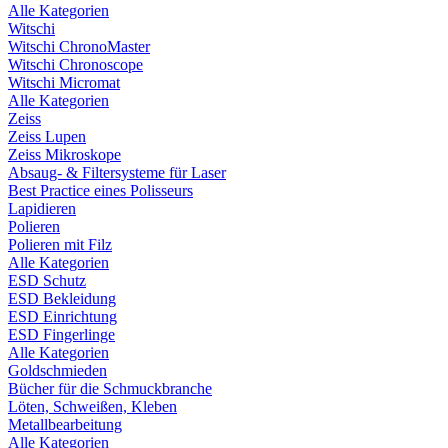
Alle Kategorien
Witschi
Witschi ChronoMaster
Witschi Chronoscope
Witschi Micromat
Alle Kategorien
Zeiss
Zeiss Lupen
Zeiss Mikroskope
Absaug- & Filtersysteme für Laser
Best Practice eines Polisseurs
Lapidieren
Polieren
Polieren mit Filz
Alle Kategorien
ESD Schutz
ESD Bekleidung
ESD Einrichtung
ESD Fingerlinge
Alle Kategorien
Goldschmieden
Bücher für die Schmuckbranche
Löten, Schweißen, Kleben
Metallbearbeitung
Alle Kategorien