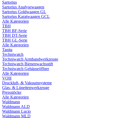
Sartorius
Sartorius Analysewaagen
Sartorius Goldwaagen GL
Sartorius Karatwaagen GCL
Alle Kategorien
TBH
TBH BF-Serie
TBH DT-Serie
TBH GL-Serie
Alle Kategorien
Tanita
Techniwatch
Techniwatch Armbandwerkzeuge
Techniwatch Bienenwachsstift
Techniwatch Gehäuseöffner
Alle Kategorien
VOH
Druckluft- & Vakuumsysteme
Glas- & Lünettenwerkzeuge
Pressstöcke
Alle Kategorien
Waldmann
Waldmann ALD
Waldmann Lucio
Waldmann MLD