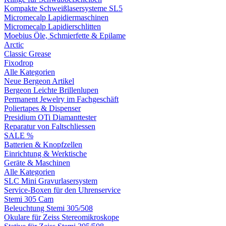
Kompakte Schweißlasersysteme SL5
Micromecalp Lapidiermaschinen
Micromecalp Lapidierschlitten
Moebius Öle, Schmierfette & Epilame
Arctic
Classic Grease
Fixodrop
Alle Kategorien
Neue Bergeon Artikel
Bergeon Leichte Brillenlupen
Permanent Jewelry im Fachgeschäft
Poliertapes & Dispenser
Presidium OTi Diamanttester
Reparatur von Faltschliessen
SALE %
Batterien & Knopfzellen
Einrichtung & Werktische
Geräte & Maschinen
Alle Kategorien
SLC Mini Gravurlasersystem
Service-Boxen für den Uhrenservice
Stemi 305 Cam
Beleuchtung Stemi 305/508
Okulare für Zeiss Stereomikroskope