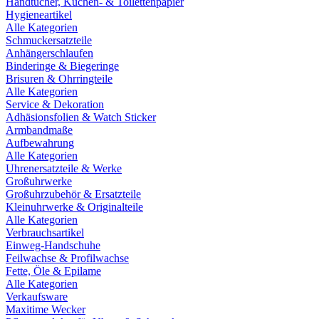
Handtücher, Küchen- & Toilettenpapier
Hygieneartikel
Alle Kategorien
Schmuckersatzteile
Anhängerschlaufen
Binderinge & Biegeringe
Brisuren & Ohrringteile
Alle Kategorien
Service & Dekoration
Adhäsionsfolien & Watch Sticker
Armbandmaße
Aufbewahrung
Alle Kategorien
Uhrenersatzteile & Werke
Großuhrwerke
Großuhrzubehör & Ersatzteile
Kleinuhrwerke & Originalteile
Alle Kategorien
Verbrauchsartikel
Einweg-Handschuhe
Feilwachse & Profilwachse
Fette, Öle & Epilame
Alle Kategorien
Verkaufsware
Maxitime Wecker