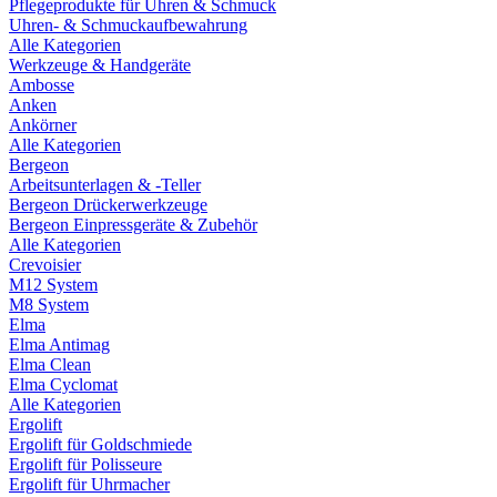
Pflegeprodukte für Uhren & Schmuck
Uhren- & Schmuckaufbewahrung
Alle Kategorien
Werkzeuge & Handgeräte
Ambosse
Anken
Ankörner
Alle Kategorien
Bergeon
Arbeitsunterlagen & -Teller
Bergeon Drückerwerkzeuge
Bergeon Einpressgeräte & Zubehör
Alle Kategorien
Crevoisier
M12 System
M8 System
Elma
Elma Antimag
Elma Clean
Elma Cyclomat
Alle Kategorien
Ergolift
Ergolift für Goldschmiede
Ergolift für Polisseure
Ergolift für Uhrmacher