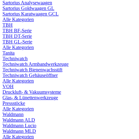
Sartorius Analysewaagen
Sartorius Goldwaagen GL
Sartorius Karatwaagen GCL
Alle Kategorien
TBH
TBH BF-Serie
TBH DT-Serie
TBH GL-Serie
Alle Kategorien
Tanita
Techniwatch
Techniwatch Armbandwerkzeuge
Techniwatch Bienenwachsstift
Techniwatch Gehäuseöffner
Alle Kategorien
VOH
Druckluft- & Vakuumsysteme
Glas- & Lünettenwerkzeuge
Pressstöcke
Alle Kategorien
Waldmann
Waldmann ALD
Waldmann Lucio
Waldmann MLD
Alle Kategorien