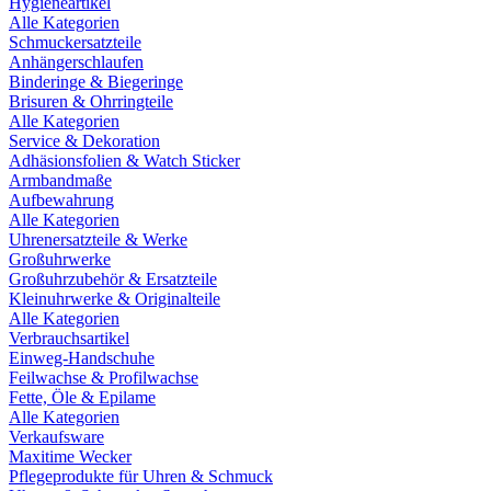
Hygieneartikel
Alle Kategorien
Schmuckersatzteile
Anhängerschlaufen
Binderinge & Biegeringe
Brisuren & Ohrringteile
Alle Kategorien
Service & Dekoration
Adhäsionsfolien & Watch Sticker
Armbandmaße
Aufbewahrung
Alle Kategorien
Uhrenersatzteile & Werke
Großuhrwerke
Großuhrzubehör & Ersatzteile
Kleinuhrwerke & Originalteile
Alle Kategorien
Verbrauchsartikel
Einweg-Handschuhe
Feilwachse & Profilwachse
Fette, Öle & Epilame
Alle Kategorien
Verkaufsware
Maxitime Wecker
Pflegeprodukte für Uhren & Schmuck