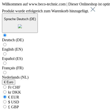
Willkommen auf www.beco-technic.com | Dieser Onlineshop ist optim
Produkt wurde erfolgreich zum Warenkorb hinzugefügt.
Sprache
Deutsch (DE)
Deutsch (DE)
English (EN)
Español (ES)
Français (FR)
Nederlands (NL)
€
Euro
Fr CHF
kr DKK
€ EUR
$ USD
£ GBP