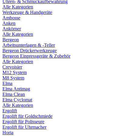
Uhren- & Schmuckaufbewahrung
Alle Kategorien
Werkzeuge & Handgeräte
Ambosse
Anken
Ankörner
Alle Kategorien
Bergeon
Arbeitsunterlagen & -Teller
Bergeon Drückerwerkzeuge
Bergeon Einpressgeräte & Zubehör
Alle Kategorien
Crevoisier
M12 System
M8 System
Elma
Elma Antimag
Elma Clean
Elma Cyclomat
Alle Kategorien
Ergolift
Ergolift für Goldschmiede
Ergolift für Polisseure
Ergolift für Uhrmacher
Horia