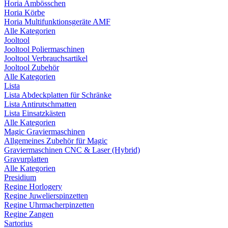
Horia Ambösschen
Horia Körbe
Horia Multifunktionsgeräte AMF
Alle Kategorien
Jooltool
Jooltool Poliermaschinen
Jooltool Verbrauchsartikel
Jooltool Zubehör
Alle Kategorien
Lista
Lista Abdeckplatten für Schränke
Lista Antirutschmatten
Lista Einsatzkästen
Alle Kategorien
Magic Graviermaschinen
Allgemeines Zubehör für Magic
Graviermaschinen CNC & Laser (Hybrid)
Gravurplatten
Alle Kategorien
Presidium
Regine Horlogery
Regine Juwelierspinzetten
Regine Uhrmacherpinzetten
Regine Zangen
Sartorius