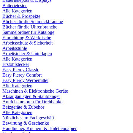
Batteriedepots & Displays
Batterietester
Alle Kategorien
Bücher & Prospekte
Bücher für die Schmuckbranche
Bücher für die Uhrenbranche
Sammelordner für Kataloge
Einrichtung & Werktische
Arbeitsschutz & Sicherheit
Arbeitsstühle
Arbeitsteller & Unterlagen
Alle Kategorien
Erstohrstecker
Easy Piercy Classic
Easy Piercy Comfort
Easy Piercy Werbemittel
Alle Kategorien
Maschinen & Elektronische Geräte
Absauganlagen & Staubfänger
Antriebsmotoren für Drehbänke
Beizgeräte & Zubehör
Alle Kategorien
Nützliches im Fachgeschäft
Bewirtung & Geschenke
Handtücher, Küchen- & Toilettenpapier