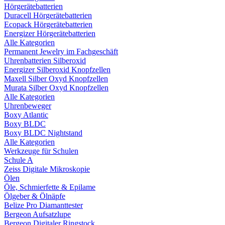
Hörgerätebatterien
Duracell Hörgerätebatterien
Ecopack Hörgerätebatterien
Energizer Hörgerätebatterien
Alle Kategorien
Permanent Jewelry im Fachgeschäft
Uhrenbatterien Silberoxid
Energizer Silberoxid Knopfzellen
Maxell Silber Oxyd Knopfzellen
Murata Silber Oxyd Knopfzellen
Alle Kategorien
Uhrenbeweger
Boxy Atlantic
Boxy BLDC
Boxy BLDC Nightstand
Alle Kategorien
Werkzeuge für Schulen
Schule A
Zeiss Digitale Mikroskopie
Ölen
Öle, Schmierfette & Epilame
Ölgeber & Ölnäpfe
Belize Pro Diamanttester
Bergeon Aufsatzlupe
Bergeon Digitaler Ringstock