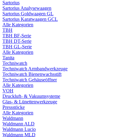
Sartorius
Sartorius Analysewaagen
Sartorius Goldwaagen GL
Sartorius Karatwaagen GCL
Alle Kategorien
TBH
TBH BF-Serie
TBH DT-Serie
TBH GL-Serie
Alle Kategorien
Tanita
Techniwatch
Techniwatch Armbandwerkzeuge
Techniwatch Bienenwachsstift
Techniwatch Gehäuseöffner
Alle Kategorien
VOH
Druckluft- & Vakuumsysteme
Glas- & Lünettenwerkzeuge
Pressstöcke
Alle Kategorien
Waldmann
Waldmann ALD
Waldmann Lucio
Waldmann MLD