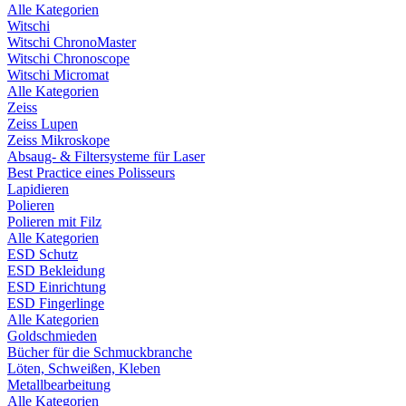
Alle Kategorien
Witschi
Witschi ChronoMaster
Witschi Chronoscope
Witschi Micromat
Alle Kategorien
Zeiss
Zeiss Lupen
Zeiss Mikroskope
Absaug- & Filtersysteme für Laser
Best Practice eines Polisseurs
Lapidieren
Polieren
Polieren mit Filz
Alle Kategorien
ESD Schutz
ESD Bekleidung
ESD Einrichtung
ESD Fingerlinge
Alle Kategorien
Goldschmieden
Bücher für die Schmuckbranche
Löten, Schweißen, Kleben
Metallbearbeitung
Alle Kategorien