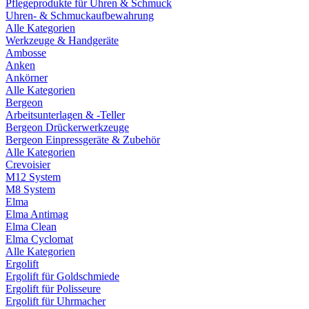
Pflegeprodukte für Uhren & Schmuck
Uhren- & Schmuckaufbewahrung
Alle Kategorien
Werkzeuge & Handgeräte
Ambosse
Anken
Ankörner
Alle Kategorien
Bergeon
Arbeitsunterlagen & -Teller
Bergeon Drückerwerkzeuge
Bergeon Einpressgeräte & Zubehör
Alle Kategorien
Crevoisier
M12 System
M8 System
Elma
Elma Antimag
Elma Clean
Elma Cyclomat
Alle Kategorien
Ergolift
Ergolift für Goldschmiede
Ergolift für Polisseure
Ergolift für Uhrmacher