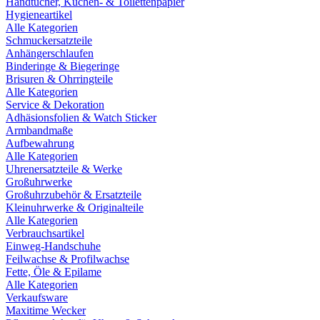
Handtücher, Küchen- & Toilettenpapier
Hygieneartikel
Alle Kategorien
Schmuckersatzteile
Anhängerschlaufen
Binderinge & Biegeringe
Brisuren & Ohrringteile
Alle Kategorien
Service & Dekoration
Adhäsionsfolien & Watch Sticker
Armbandmaße
Aufbewahrung
Alle Kategorien
Uhrenersatzteile & Werke
Großuhrwerke
Großuhrzubehör & Ersatzteile
Kleinuhrwerke & Originalteile
Alle Kategorien
Verbrauchsartikel
Einweg-Handschuhe
Feilwachse & Profilwachse
Fette, Öle & Epilame
Alle Kategorien
Verkaufsware
Maxitime Wecker