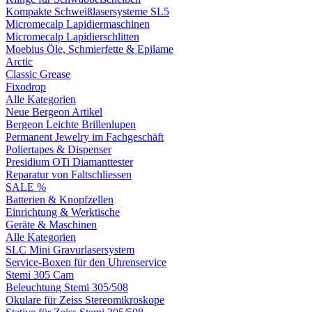
Kompakte Schweißlasersysteme SL5
Micromecalp Lapidiermaschinen
Micromecalp Lapidierschlitten
Moebius Öle, Schmierfette & Epilame
Arctic
Classic Grease
Fixodrop
Alle Kategorien
Neue Bergeon Artikel
Bergeon Leichte Brillenlupen
Permanent Jewelry im Fachgeschäft
Poliertapes & Dispenser
Presidium OTi Diamanttester
Reparatur von Faltschliessen
SALE %
Batterien & Knopfzellen
Einrichtung & Werktische
Geräte & Maschinen
Alle Kategorien
SLC Mini Gravurlasersystem
Service-Boxen für den Uhrenservice
Stemi 305 Cam
Beleuchtung Stemi 305/508
Okulare für Zeiss Stereomikroskope