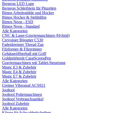
Bergeon LED Lupe
Bergeon Schleifstein für Pinzetten
Bimos Arbeitsstühle und Hocker
Bimos Hocker & Stehhilfen
Bimos Neon - ESD
Bimos Neon - Standard
Alle Kategorien
CNC & Laser-Graviermaschinen (Hybrid)
Crevoisier Bijoutier C530
Fadenbrenner Thread Zap
Filzformer & Filzreiniger
Gehäuseöffnerball mit Griff
Goldprüfgerät CaratScreenPen
Graviermaschinen mit Tablet-Steuerung
Magic E3 & Zubehör
Magic E4 & Zubehör
Magic E7 & Zubehör
Alle Kategorien
Greiner Vibrograf ACS921
Jooltool
Jooltool Poliermaschinen
Jooltool Verbrauchsartikel
Jooltool Zubehör
Alle Kategorien
Klinge für Schwabbelscheiben