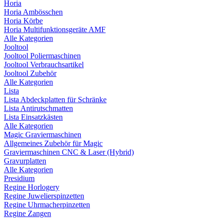
Horia
Horia Ambösschen
Horia Körbe
Horia Multifunktionsgeräte AMF
Alle Kategorien
Jooltool
Jooltool Poliermaschinen
Jooltool Verbrauchsartikel
Jooltool Zubehör
Alle Kategorien
Lista
Lista Abdeckplatten für Schränke
Lista Antirutschmatten
Lista Einsatzkästen
Alle Kategorien
Magic Graviermaschinen
Allgemeines Zubehör für Magic
Graviermaschinen CNC & Laser (Hybrid)
Gravurplatten
Alle Kategorien
Presidium
Regine Horlogery
Regine Juwelierspinzetten
Regine Uhrmacherpinzetten
Regine Zangen