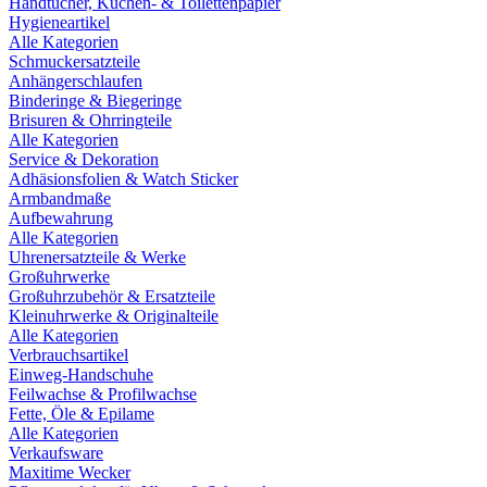
Handtücher, Küchen- & Toilettenpapier
Hygieneartikel
Alle Kategorien
Schmuckersatzteile
Anhängerschlaufen
Binderinge & Biegeringe
Brisuren & Ohrringteile
Alle Kategorien
Service & Dekoration
Adhäsionsfolien & Watch Sticker
Armbandmaße
Aufbewahrung
Alle Kategorien
Uhrenersatzteile & Werke
Großuhrwerke
Großuhrzubehör & Ersatzteile
Kleinuhrwerke & Originalteile
Alle Kategorien
Verbrauchsartikel
Einweg-Handschuhe
Feilwachse & Profilwachse
Fette, Öle & Epilame
Alle Kategorien
Verkaufsware
Maxitime Wecker