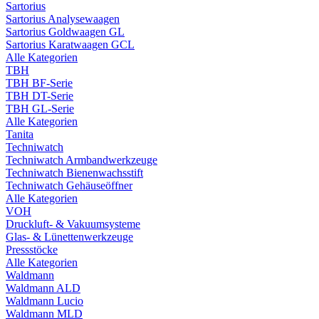
Sartorius
Sartorius Analysewaagen
Sartorius Goldwaagen GL
Sartorius Karatwaagen GCL
Alle Kategorien
TBH
TBH BF-Serie
TBH DT-Serie
TBH GL-Serie
Alle Kategorien
Tanita
Techniwatch
Techniwatch Armbandwerkzeuge
Techniwatch Bienenwachsstift
Techniwatch Gehäuseöffner
Alle Kategorien
VOH
Druckluft- & Vakuumsysteme
Glas- & Lünettenwerkzeuge
Pressstöcke
Alle Kategorien
Waldmann
Waldmann ALD
Waldmann Lucio
Waldmann MLD