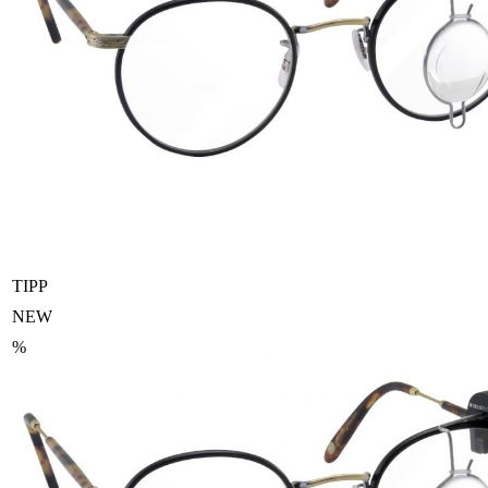
TIPP
NEW
%