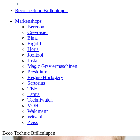
Beco Technic Brillenlupen
Markenshops
Bergeon
Crevoisier
Elma
Ergolift
Horia
Jooltool
Lista
Magic Graviermaschinen
Presidium
Regine Horlogery
Sartorius
TBH
Tanita
Techniwatch
VOH
Waldmann
Witschi
Zeiss
Beco Technic Brillenlupen