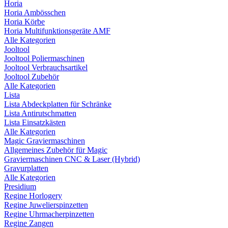
Horia
Horia Ambösschen
Horia Körbe
Horia Multifunktionsgeräte AMF
Alle Kategorien
Jooltool
Jooltool Poliermaschinen
Jooltool Verbrauchsartikel
Jooltool Zubehör
Alle Kategorien
Lista
Lista Abdeckplatten für Schränke
Lista Antirutschmatten
Lista Einsatzkästen
Alle Kategorien
Magic Graviermaschinen
Allgemeines Zubehör für Magic
Graviermaschinen CNC & Laser (Hybrid)
Gravurplatten
Alle Kategorien
Presidium
Regine Horlogery
Regine Juwelierspinzetten
Regine Uhrmacherpinzetten
Regine Zangen