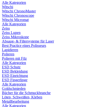
Alle Kategorien
Witschi
Witschi ChronoMaster
Witschi Chronoscope
Witschi Micromat
Alle Kategorien
Zeiss
Zeiss Lupen
Zeiss Mikroskope
Absaug- & Filtersysteme für Laser
Best Practice eines Polisseurs
Lapidieren
Polieren
Polieren mit Filz
Alle Kategorien
ESD Schutz
ESD Bekleidung
ESD Einrichtung
ESD Fingerlinge
Alle Kategorien
Goldschmieden
Bücher für die Schmuckbranche
Löten, Schweißen, Kleben
Metallbearbeitung
Alle Kategorien