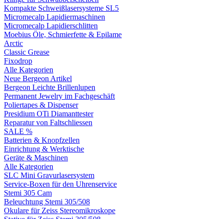
Kompakte Schweißlasersysteme SL5
Micromecalp Lapidiermaschinen
Micromecalp Lapidierschlitten
Moebius Öle, Schmierfette & Epilame
Arctic
Classic Grease
Fixodrop
Alle Kategorien
Neue Bergeon Artikel
Bergeon Leichte Brillenlupen
Permanent Jewelry im Fachgeschäft
Poliertapes & Dispenser
Presidium OTi Diamanttester
Reparatur von Faltschliessen
SALE %
Batterien & Knopfzellen
Einrichtung & Werktische
Geräte & Maschinen
Alle Kategorien
SLC Mini Gravurlasersystem
Service-Boxen für den Uhrenservice
Stemi 305 Cam
Beleuchtung Stemi 305/508
Okulare für Zeiss Stereomikroskope