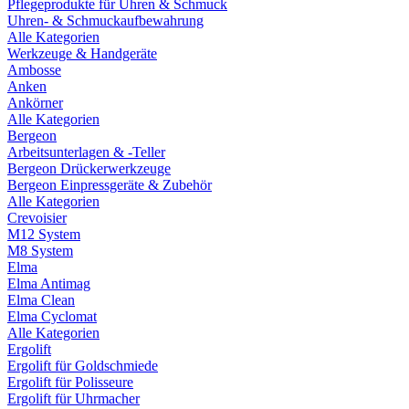
Pflegeprodukte für Uhren & Schmuck
Uhren- & Schmuckaufbewahrung
Alle Kategorien
Werkzeuge & Handgeräte
Ambosse
Anken
Ankörner
Alle Kategorien
Bergeon
Arbeitsunterlagen & -Teller
Bergeon Drückerwerkzeuge
Bergeon Einpressgeräte & Zubehör
Alle Kategorien
Crevoisier
M12 System
M8 System
Elma
Elma Antimag
Elma Clean
Elma Cyclomat
Alle Kategorien
Ergolift
Ergolift für Goldschmiede
Ergolift für Polisseure
Ergolift für Uhrmacher