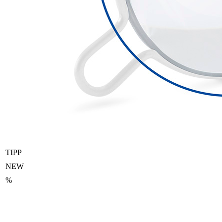
TIPP
NEW
%