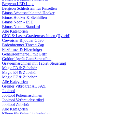
Bergeon LED Lupe
Bergeon Schleifstein für Pinzetten
Bimos Arbeitsstühle und Hocker
Bimos Hocker & Stehhilfen
Bimos Neon - ESD
Bimos Neon - Standard
Alle Kategorien
CNC & Laser-Graviermaschinen (Hybrid)
Crevoisier Bijoutier C530
Fadenbrenner Thread Zap
Filzformer & Filzreiniger
Gehäuseöffnerball mit Griff
Goldprüfgerät CaratScreenPen
Graviermaschinen mit Tablet-Steuerung
Magic E3 & Zubehör
Magic E4 & Zubehör
Magic E7 & Zubehör
Alle Kategorien
Greiner Vibrograf ACS921
Jooltool
Jooltool Poliermaschinen
Jooltool Verbrauchsartikel
Jooltool Zubehör
Alle Kategorien
Klinge für Schwabbelscheiben