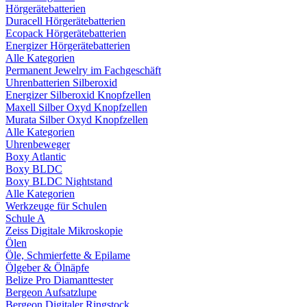
Hörgerätebatterien
Duracell Hörgerätebatterien
Ecopack Hörgerätebatterien
Energizer Hörgerätebatterien
Alle Kategorien
Permanent Jewelry im Fachgeschäft
Uhrenbatterien Silberoxid
Energizer Silberoxid Knopfzellen
Maxell Silber Oxyd Knopfzellen
Murata Silber Oxyd Knopfzellen
Alle Kategorien
Uhrenbeweger
Boxy Atlantic
Boxy BLDC
Boxy BLDC Nightstand
Alle Kategorien
Werkzeuge für Schulen
Schule A
Zeiss Digitale Mikroskopie
Ölen
Öle, Schmierfette & Epilame
Ölgeber & Ölnäpfe
Belize Pro Diamanttester
Bergeon Aufsatzlupe
Bergeon Digitaler Ringstock