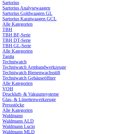
Sartorius
Sartorius Analysewaagen
Sartorius Goldwaagen GL
Sartorius Karatwaagen GCL
Alle Kategorien
TBH
TBH BF-Serie
TBH DT-Serie
TBH GL-Serie
Alle Kategorien
Tanita
Techniwatch
Techniwatch Armbandwerkzeuge
Techniwatch Bienenwachsstift
Techniwatch Gehäuseöffner
Alle Kategorien
VOH
Druckluft- & Vakuumsysteme
Glas- & Lünettenwerkzeuge
Pressstöcke
Alle Kategorien
Waldmann
Waldmann ALD
Waldmann Lucio
Waldmann MLD