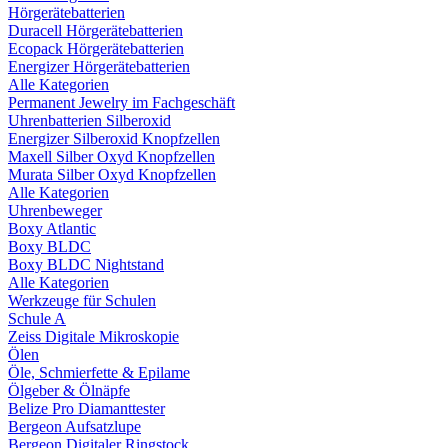
Hörgerätebatterien
Duracell Hörgerätebatterien
Ecopack Hörgerätebatterien
Energizer Hörgerätebatterien
Alle Kategorien
Permanent Jewelry im Fachgeschäft
Uhrenbatterien Silberoxid
Energizer Silberoxid Knopfzellen
Maxell Silber Oxyd Knopfzellen
Murata Silber Oxyd Knopfzellen
Alle Kategorien
Uhrenbeweger
Boxy Atlantic
Boxy BLDC
Boxy BLDC Nightstand
Alle Kategorien
Werkzeuge für Schulen
Schule A
Zeiss Digitale Mikroskopie
Ölen
Öle, Schmierfette & Epilame
Ölgeber & Ölnäpfe
Belize Pro Diamanttester
Bergeon Aufsatzlupe
Bergeon Digitaler Ringstock