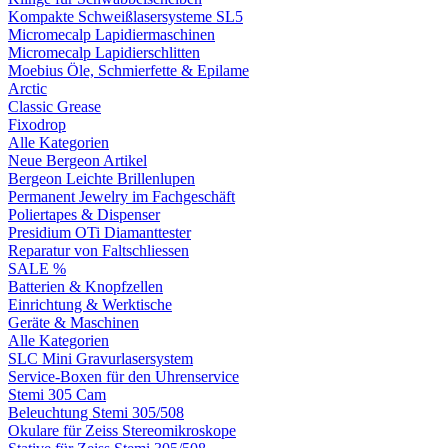
Kompakte Schweißlasersysteme SL5
Micromecalp Lapidiermaschinen
Micromecalp Lapidierschlitten
Moebius Öle, Schmierfette & Epilame
Arctic
Classic Grease
Fixodrop
Alle Kategorien
Neue Bergeon Artikel
Bergeon Leichte Brillenlupen
Permanent Jewelry im Fachgeschäft
Poliertapes & Dispenser
Presidium OTi Diamanttester
Reparatur von Faltschliessen
SALE %
Batterien & Knopfzellen
Einrichtung & Werktische
Geräte & Maschinen
Alle Kategorien
SLC Mini Gravurlasersystem
Service-Boxen für den Uhrenservice
Stemi 305 Cam
Beleuchtung Stemi 305/508
Okulare für Zeiss Stereomikroskope