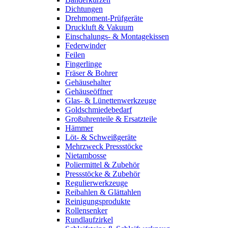
Dichtungen
Drehmoment-Prüfgeräte
Druckluft & Vakuum
Einschalungs- & Montagekissen
Federwinder
Feilen
Fingerlinge
Fräser & Bohrer
Gehäusehalter
Gehäuseöffner
Glas- & Lünettenwerkzeuge
Goldschmiedebedarf
Großuhrenteile & Ersatzteile
Hämmer
Löt- & Schweißgeräte
Mehrzweck Pressstöcke
Nietambosse
Poliermittel & Zubehör
Pressstöcke & Zubehör
Regulierwerkzeuge
Reibahlen & Glättahlen
Reinigungsprodukte
Rollensenker
Rundlaufzirkel