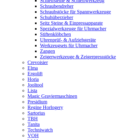
Schleifsteine & Schleifwerkzeug
Schraubendreher
Schraubstöcke für Spannwerkzeuge
Schuhüberzieher
Seitz Steine & Einpressapparate
Spezialwerkzeuge für Uhrmacher
Stiftenklöbchen
Uhrenprüf- & Aufziehgeräte
Werkzeugsets für Uhrmacher
Zangen
Zeigerwerkzeuge & Zeigerpressstöcke
Crevoisier
Elma
Ergolift
Horia
Jooltool
Lista
Magic Graviermaschinen
Presidium
Regine Horlogery
Sartorius
TBH
Tanita
Techniwatch
VOH