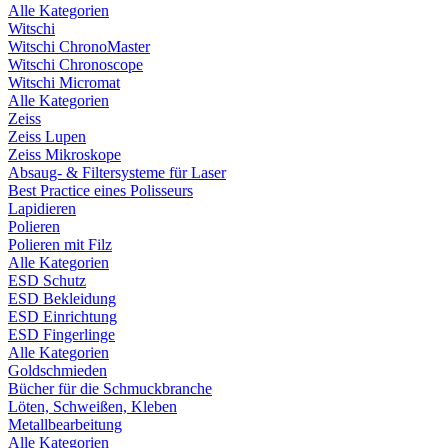
Alle Kategorien
Witschi
Witschi ChronoMaster
Witschi Chronoscope
Witschi Micromat
Alle Kategorien
Zeiss
Zeiss Lupen
Zeiss Mikroskope
Absaug- & Filtersysteme für Laser
Best Practice eines Polisseurs
Lapidieren
Polieren
Polieren mit Filz
Alle Kategorien
ESD Schutz
ESD Bekleidung
ESD Einrichtung
ESD Fingerlinge
Alle Kategorien
Goldschmieden
Bücher für die Schmuckbranche
Löten, Schweißen, Kleben
Metallbearbeitung
Alle Kategorien