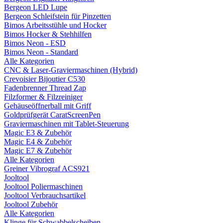
Bergeon LED Lupe
Bergeon Schleifstein für Pinzetten
Bimos Arbeitsstühle und Hocker
Bimos Hocker & Stehhilfen
Bimos Neon - ESD
Bimos Neon - Standard
Alle Kategorien
CNC & Laser-Graviermaschinen (Hybrid)
Crevoisier Bijoutier C530
Fadenbrenner Thread Zap
Filzformer & Filzreiniger
Gehäuseöffnerball mit Griff
Goldprüfgerät CaratScreenPen
Graviermaschinen mit Tablet-Steuerung
Magic E3 & Zubehör
Magic E4 & Zubehör
Magic E7 & Zubehör
Alle Kategorien
Greiner Vibrograf ACS921
Jooltool
Jooltool Poliermaschinen
Jooltool Verbrauchsartikel
Jooltool Zubehör
Alle Kategorien
Klinge für Schwabbelscheiben