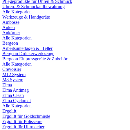
Pflegeprodukte für Uhren & Schmuck
Uhren- & Schmuckaufbewahrung
Alle Kategorien
Werkzeuge & Handgeräte
Ambosse
Anken
Ankörner
Alle Kategorien
Bergeon
Arbeitsunterlagen & -Teller
Bergeon Drückerwerkzeuge
Bergeon Einpressgeräte & Zubehör
Alle Kategorien
Crevoisier
M12 System
M8 System
Elma
Elma Antimag
Elma Clean
Elma Cyclomat
Alle Kategorien
Ergolift
Ergolift für Goldschmiede
Ergolift für Polisseure
Ergolift für Uhrmacher