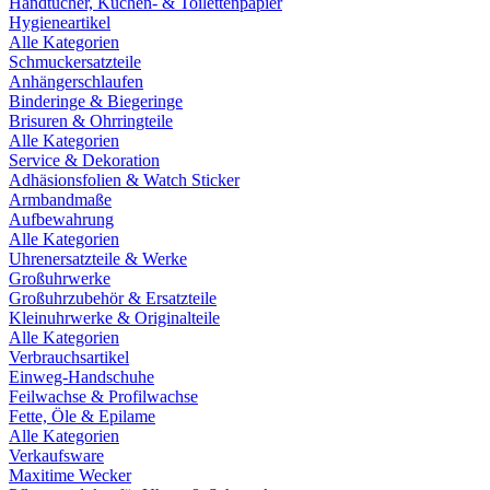
Handtücher, Küchen- & Toilettenpapier
Hygieneartikel
Alle Kategorien
Schmuckersatzteile
Anhängerschlaufen
Binderinge & Biegeringe
Brisuren & Ohrringteile
Alle Kategorien
Service & Dekoration
Adhäsionsfolien & Watch Sticker
Armbandmaße
Aufbewahrung
Alle Kategorien
Uhrenersatzteile & Werke
Großuhrwerke
Großuhrzubehör & Ersatzteile
Kleinuhrwerke & Originalteile
Alle Kategorien
Verbrauchsartikel
Einweg-Handschuhe
Feilwachse & Profilwachse
Fette, Öle & Epilame
Alle Kategorien
Verkaufsware
Maxitime Wecker