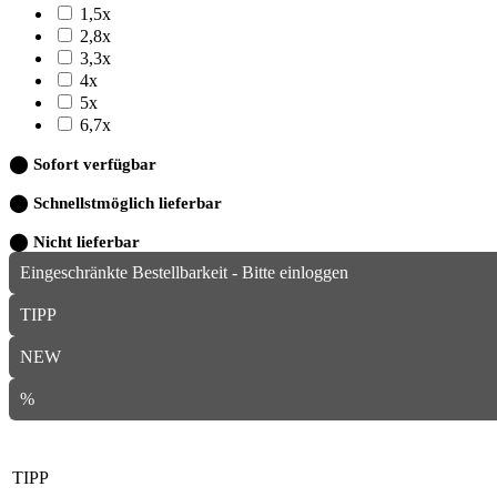
1,5x
2,8x
3,3x
4x
5x
6,7x
⬤
Sofort verfügbar
⬤
Schnellstmöglich lieferbar
⬤
Nicht lieferbar
Eingeschränkte Bestellbarkeit - Bitte einloggen
TIPP
NEW
%
TIPP