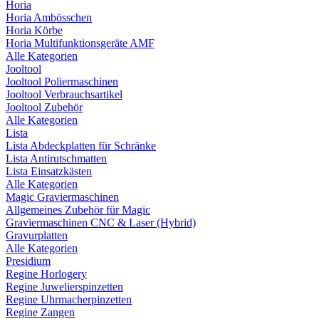
Horia
Horia Ambösschen
Horia Körbe
Horia Multifunktionsgeräte AMF
Alle Kategorien
Jooltool
Jooltool Poliermaschinen
Jooltool Verbrauchsartikel
Jooltool Zubehör
Alle Kategorien
Lista
Lista Abdeckplatten für Schränke
Lista Antirutschmatten
Lista Einsatzkästen
Alle Kategorien
Magic Graviermaschinen
Allgemeines Zubehör für Magic
Graviermaschinen CNC & Laser (Hybrid)
Gravurplatten
Alle Kategorien
Presidium
Regine Horlogery
Regine Juwelierspinzetten
Regine Uhrmacherpinzetten
Regine Zangen