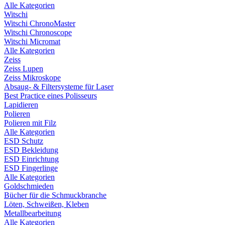
Alle Kategorien
Witschi
Witschi ChronoMaster
Witschi Chronoscope
Witschi Micromat
Alle Kategorien
Zeiss
Zeiss Lupen
Zeiss Mikroskope
Absaug- & Filtersysteme für Laser
Best Practice eines Polisseurs
Lapidieren
Polieren
Polieren mit Filz
Alle Kategorien
ESD Schutz
ESD Bekleidung
ESD Einrichtung
ESD Fingerlinge
Alle Kategorien
Goldschmieden
Bücher für die Schmuckbranche
Löten, Schweißen, Kleben
Metallbearbeitung
Alle Kategorien