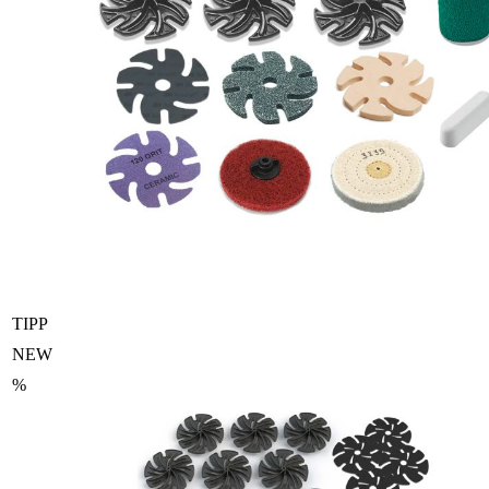
TIPP
NEW
%