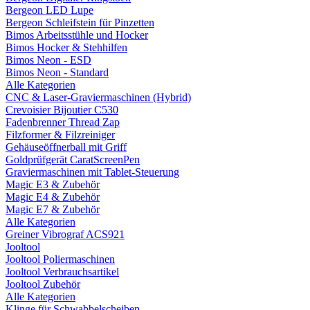
Bergeon LED Lupe
Bergeon Schleifstein für Pinzetten
Bimos Arbeitsstühle und Hocker
Bimos Hocker & Stehhilfen
Bimos Neon - ESD
Bimos Neon - Standard
Alle Kategorien
CNC & Laser-Graviermaschinen (Hybrid)
Crevoisier Bijoutier C530
Fadenbrenner Thread Zap
Filzformer & Filzreiniger
Gehäuseöffnerball mit Griff
Goldprüfgerät CaratScreenPen
Graviermaschinen mit Tablet-Steuerung
Magic E3 & Zubehör
Magic E4 & Zubehör
Magic E7 & Zubehör
Alle Kategorien
Greiner Vibrograf ACS921
Jooltool
Jooltool Poliermaschinen
Jooltool Verbrauchsartikel
Jooltool Zubehör
Alle Kategorien
Klinge für Schwabbelscheiben