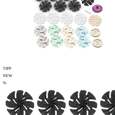
TIPP
NEW
%