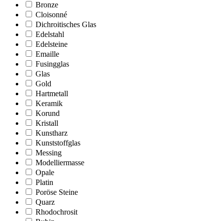
Bronze
Cloisonné
Dichroitisches Glas
Edelstahl
Edelsteine
Emaille
Fusingglas
Glas
Gold
Hartmetall
Keramik
Korund
Kristall
Kunstharz
Kunststoffglas
Messing
Modelliermasse
Opale
Platin
Poröse Steine
Quarz
Rhodochrosit