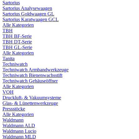
Sartorius
Sartorius Analysewaagen
Sartorius Goldwaagen GL
Sartorius Karatwaagen GCL
Alle Kategorien
TBH
TBH BF-Serie
TBH DT-Serie
TBH GL-Serie
Alle Kategorien
Tanita
Techniwatch
Techniwatch Armbandwerkzeuge
Techniwatch Bienenwachsstift
Techniwatch Gehäuseöffner
Alle Kategorien
VOH
Druckluft- & Vakuumsysteme
Glas- & Lünettenwerkzeuge
Pressstöcke
Alle Kategorien
Waldmann
Waldmann ALD
Waldmann Lucio
Waldmann MLD