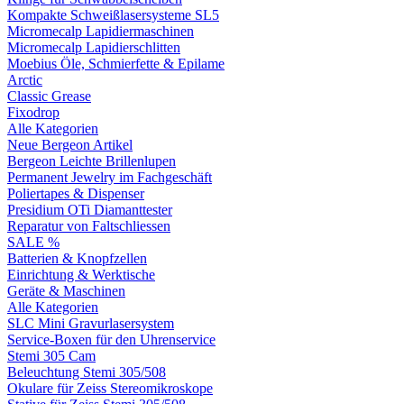
Kompakte Schweißlasersysteme SL5
Micromecalp Lapidiermaschinen
Micromecalp Lapidierschlitten
Moebius Öle, Schmierfette & Epilame
Arctic
Classic Grease
Fixodrop
Alle Kategorien
Neue Bergeon Artikel
Bergeon Leichte Brillenlupen
Permanent Jewelry im Fachgeschäft
Poliertapes & Dispenser
Presidium OTi Diamanttester
Reparatur von Faltschliessen
SALE %
Batterien & Knopfzellen
Einrichtung & Werktische
Geräte & Maschinen
Alle Kategorien
SLC Mini Gravurlasersystem
Service-Boxen für den Uhrenservice
Stemi 305 Cam
Beleuchtung Stemi 305/508
Okulare für Zeiss Stereomikroskope