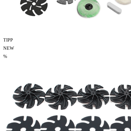
TIPP
NEW
%