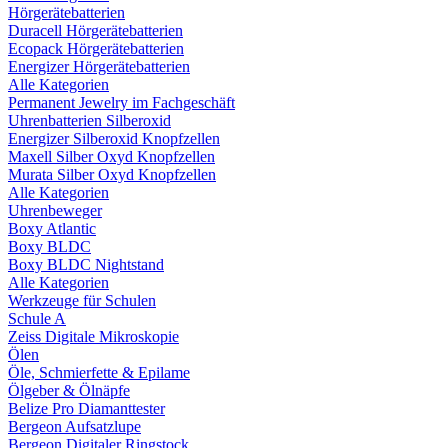
Hörgerätebatterien
Duracell Hörgerätebatterien
Ecopack Hörgerätebatterien
Energizer Hörgerätebatterien
Alle Kategorien
Permanent Jewelry im Fachgeschäft
Uhrenbatterien Silberoxid
Energizer Silberoxid Knopfzellen
Maxell Silber Oxyd Knopfzellen
Murata Silber Oxyd Knopfzellen
Alle Kategorien
Uhrenbeweger
Boxy Atlantic
Boxy BLDC
Boxy BLDC Nightstand
Alle Kategorien
Werkzeuge für Schulen
Schule A
Zeiss Digitale Mikroskopie
Ölen
Öle, Schmierfette & Epilame
Ölgeber & Ölnäpfe
Belize Pro Diamanttester
Bergeon Aufsatzlupe
Bergeon Digitaler Ringstock