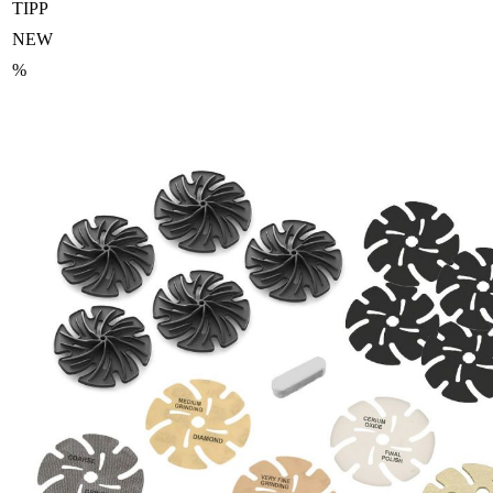
TIPP
NEW
%