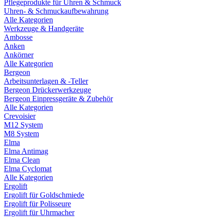
Pflegeprodukte für Uhren & Schmuck
Uhren- & Schmuckaufbewahrung
Alle Kategorien
Werkzeuge & Handgeräte
Ambosse
Anken
Ankörner
Alle Kategorien
Bergeon
Arbeitsunterlagen & -Teller
Bergeon Drückerwerkzeuge
Bergeon Einpressgeräte & Zubehör
Alle Kategorien
Crevoisier
M12 System
M8 System
Elma
Elma Antimag
Elma Clean
Elma Cyclomat
Alle Kategorien
Ergolift
Ergolift für Goldschmiede
Ergolift für Polisseure
Ergolift für Uhrmacher