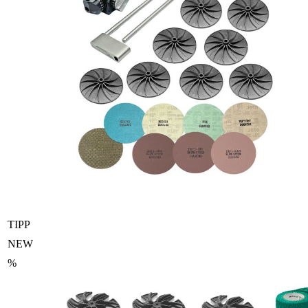
TIPP
NEW
%