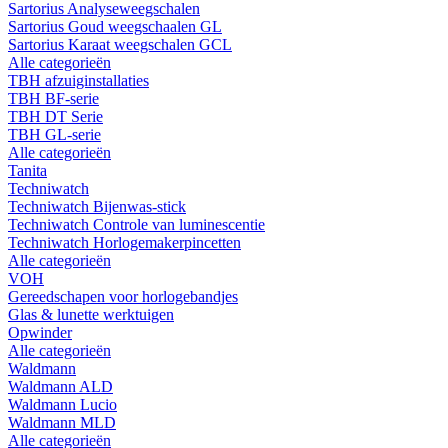
Sartorius Analyseweegschalen
Sartorius Goud weegschaalen GL
Sartorius Karaat weegschalen GCL
Alle categorieën
TBH afzuiginstallaties
TBH BF-serie
TBH DT Serie
TBH GL-serie
Alle categorieën
Tanita
Techniwatch
Techniwatch Bijenwas-stick
Techniwatch Controle van luminescentie
Techniwatch Horlogemakerpincetten
Alle categorieën
VOH
Gereedschapen voor horlogebandjes
Glas & lunette werktuigen
Opwinder
Alle categorieën
Waldmann
Waldmann ALD
Waldmann Lucio
Waldmann MLD
Alle categorieën