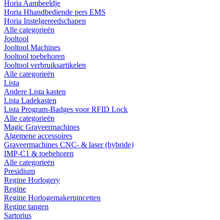
Horia Aambeeldje
Horia Hhandbediende pers EMS
Horia Instelgereedschapen
Alle categorieën
Jooltool
Jooltool Machines
Jooltool toebehoren
Jooltool verbruiksartikelen
Alle categorieën
Lista
Andere Lista kasten
Lista Ladekasten
Lista Program-Badges voor RFID Lock
Alle categorieën
Magic Graveermachines
Algemene accessoires
Graveermachines CNC- & laser (hybride)
IMP-C1 & toebehoren
Alle categorieën
Presidium
Regine Horlogery
Regine
Regine Horlogemakerpincetten
Regine tangen
Sartorius