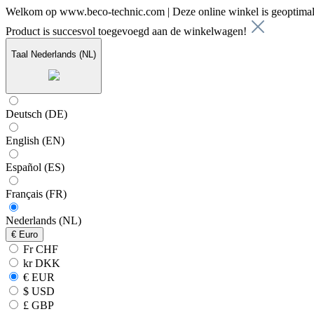
Welkom op www.beco-technic.com | Deze online winkel is geoptimal
Product is succesvol toegevoegd aan de winkelwagen!
Taal
Nederlands (NL)
Deutsch (DE)
English (EN)
Español (ES)
Français (FR)
Nederlands (NL)
€
Euro
Fr CHF
kr DKK
€ EUR
$ USD
£ GBP