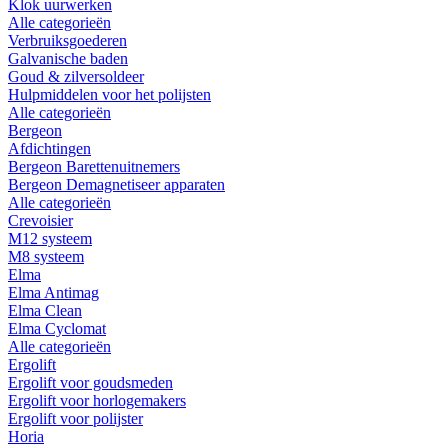
Klok uurwerken
Alle categorieën
Verbruiksgoederen
Galvanische baden
Goud & zilversoldeer
Hulpmiddelen voor het polijsten
Alle categorieën
Bergeon
Afdichtingen
Bergeon Barettenuitnemers
Bergeon Demagnetiseer apparaten
Alle categorieën
Crevoisier
M12 systeem
M8 systeem
Elma
Elma Antimag
Elma Clean
Elma Cyclomat
Alle categorieën
Ergolift
Ergolift voor goudsmeden
Ergolift voor horlogemakers
Ergolift voor polijster
Horia