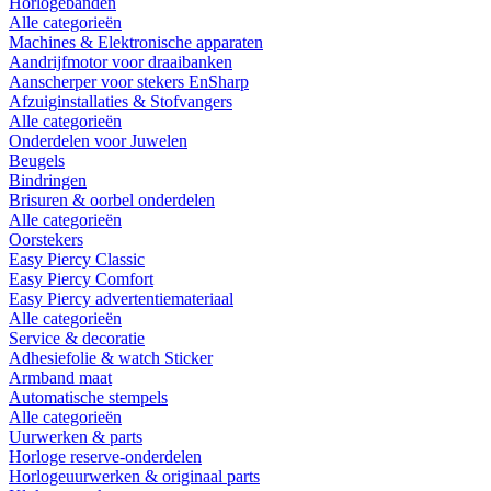
Horlogebanden
Alle categorieën
Machines & Elektronische apparaten
Aandrijfmotor voor draaibanken
Aanscherper voor stekers EnSharp
Afzuiginstallaties & Stofvangers
Alle categorieën
Onderdelen voor Juwelen
Beugels
Bindringen
Brisuren & oorbel onderdelen
Alle categorieën
Oorstekers
Easy Piercy Classic
Easy Piercy Comfort
Easy Piercy advertentiemateriaal
Alle categorieën
Service & decoratie
Adhesiefolie & watch Sticker
Armband maat
Automatische stempels
Alle categorieën
Uurwerken & parts
Horloge reserve-onderdelen
Horlogeuurwerken & originaal parts