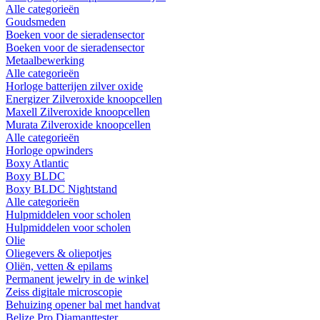
Alle categorieën
Goudsmeden
Boeken voor de sieradensector
Boeken voor de sieradensector
Metaalbewerking
Alle categorieën
Horloge batterijen zilver oxide
Energizer Zilveroxide knoopcellen
Maxell Zilveroxide knoopcellen
Murata Zilveroxide knoopcellen
Alle categorieën
Horloge opwinders
Boxy Atlantic
Boxy BLDC
Boxy BLDC Nightstand
Alle categorieën
Hulpmiddelen voor scholen
Hulpmiddelen voor scholen
Olie
Oliegevers & oliepotjes
Oliën, vetten & epilams
Permanent jewelry in de winkel
Zeiss digitale microscopie
Behuizing opener bal met handvat
Belize Pro Diamanttester