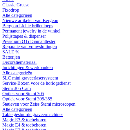
Classic Grease
Fixodrop
Alle categorieën
Nieuwe artikelen van Bergeon
Bergeon Lichte brillenloeps
Permanent jewelry in de winkel
Polijsttapes & dispenser
Presidium OTi Diamanttester
Reparatie van vouwsluitingen
SALE %
Batterijen
Decoratiemateriaal
Inrichtingen & werkbanken
Alle categorieën
SLC mini graveerlasersysteem
Service-Boxen voor de horlogedienst
Stemi 305 Cam
Optiek voor Stemi 305
Optiek voor Stemi 305/355
Statieven voor Zeiss Stemi microscopen
Alle categorieën
Tabletgestuurde graveermachines
Magic E3 & toebehoren
Magic E4 & toebehoren