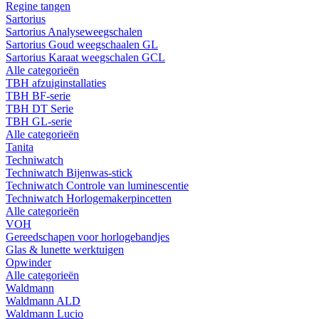
Regine tangen
Sartorius
Sartorius Analyseweegschalen
Sartorius Goud weegschaalen GL
Sartorius Karaat weegschalen GCL
Alle categorieën
TBH afzuiginstallaties
TBH BF-serie
TBH DT Serie
TBH GL-serie
Alle categorieën
Tanita
Techniwatch
Techniwatch Bijenwas-stick
Techniwatch Controle van luminescentie
Techniwatch Horlogemakerpincetten
Alle categorieën
VOH
Gereedschapen voor horlogebandjes
Glas & lunette werktuigen
Opwinder
Alle categorieën
Waldmann
Waldmann ALD
Waldmann Lucio