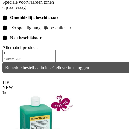
Speciale voorwaarden tonen
Op aanvraag
⬤
Onmiddellijk beschikbaar
⬤
Zo spoedig mogelijk beschikbaar
⬤
Niet beschikbaar
Alternatief product:
Beperkte bestelbaarheid - Gelieve in te loggen
TIP
NEW
%