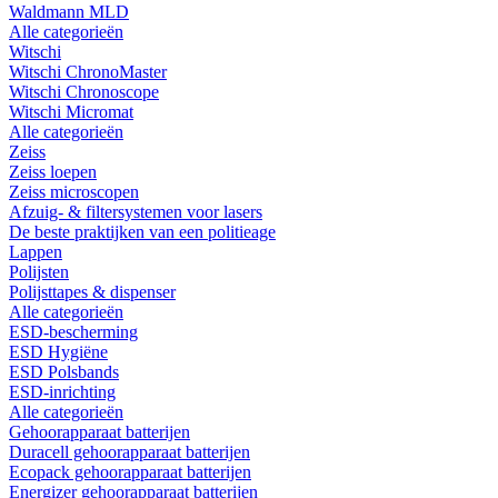
Waldmann MLD
Alle categorieën
Witschi
Witschi ChronoMaster
Witschi Chronoscope
Witschi Micromat
Alle categorieën
Zeiss
Zeiss loepen
Zeiss microscopen
Afzuig- & filtersystemen voor lasers
De beste praktijken van een politieage
Lappen
Polijsten
Polijsttapes & dispenser
Alle categorieën
ESD-bescherming
ESD Hygiëne
ESD Polsbands
ESD-inrichting
Alle categorieën
Gehoorapparaat batterijen
Duracell gehoorapparaat batterijen
Ecopack gehoorapparaat batterijen
Energizer gehoorapparaat batterijen