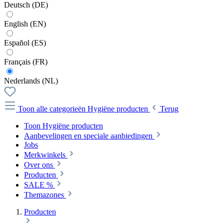
Deutsch (DE)
English (EN)
Español (ES)
Français (FR)
Nederlands (NL)
Toon alle categorieën
Hygiëne producten
Terug
Toon Hygiëne producten
Aanbevelingen en speciale aanbiedingen
Jobs
Merkwinkels
Over ons
Producten
SALE %
Themazones
Producten