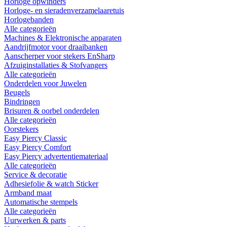
Horloge opwinders
Horloge- en sieradenverzamelaaretuis
Horlogebanden
Alle categorieën
Machines & Elektronische apparaten
Aandrijfmotor voor draaibanken
Aanscherper voor stekers EnSharp
Afzuiginstallaties & Stofvangers
Alle categorieën
Onderdelen voor Juwelen
Beugels
Bindringen
Brisuren & oorbel onderdelen
Alle categorieën
Oorstekers
Easy Piercy Classic
Easy Piercy Comfort
Easy Piercy advertentiemateriaal
Alle categorieën
Service & decoratie
Adhesiefolie & watch Sticker
Armband maat
Automatische stempels
Alle categorieën
Uurwerken & parts