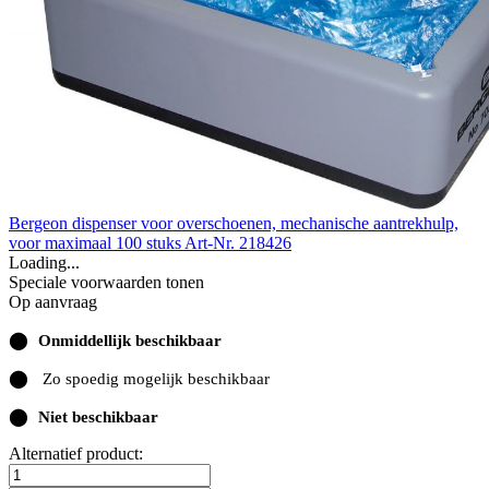
Bergeon dispenser voor overschoenen, mechanische aantrekhulp,
voor maximaal 100 stuks
Art-Nr. 218426
Loading...
Speciale voorwaarden tonen
Op aanvraag
⬤
Onmiddellijk beschikbaar
⬤
Zo spoedig mogelijk beschikbaar
⬤
Niet beschikbaar
Alternatief product: