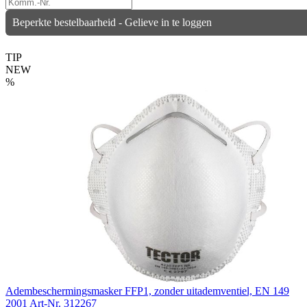
Beperkte bestelbaarheid - Gelieve in te loggen
TIP
NEW
%
Adembeschermingsmasker FFP1, zonder uitademventiel, EN 149
2001
Art-Nr. 312267