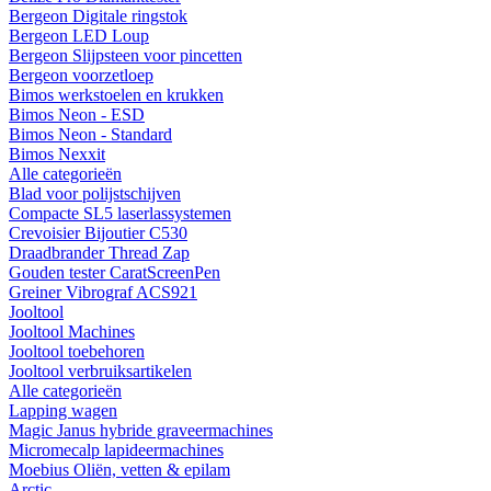
Bergeon Digitale ringstok
Bergeon LED Loup
Bergeon Slijpsteen voor pincetten
Bergeon voorzetloep
Bimos werkstoelen en krukken
Bimos Neon - ESD
Bimos Neon - Standard
Bimos Nexxit
Alle categorieën
Blad voor polijstschijven
Compacte SL5 laserlassystemen
Crevoisier Bijoutier C530
Draadbrander Thread Zap
Gouden tester CaratScreenPen
Greiner Vibrograf ACS921
Jooltool
Jooltool Machines
Jooltool toebehoren
Jooltool verbruiksartikelen
Alle categorieën
Lapping wagen
Magic Janus hybride graveermachines
Micromecalp lapideermachines
Moebius Oliën, vetten & epilam
Arctic