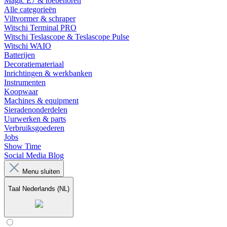
Magic E7 & toebehoren
Alle categorieën
Viltvormer & schraper
Witschi Terminal PRO
Witschi Teslascope & Teslascope Pulse
Witschi WAIO
Batterijen
Decoratiemateriaal
Inrichtingen & werkbanken
Instrumenten
Koopwaar
Machines & equipment
Sieradenonderdelen
Uurwerken & parts
Verbruiksgoederen
Jobs
Show Time
Social Media Blog
Menu sluiten
Taal
Nederlands (NL)