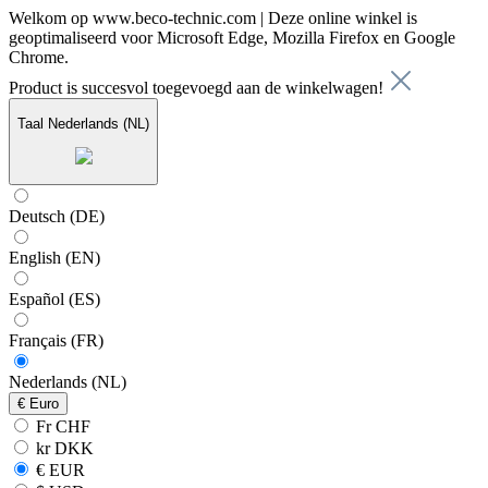
Welkom op www.beco-technic.com | Deze online winkel is
geoptimaliseerd voor Microsoft Edge, Mozilla Firefox en Google
Chrome.
Product is succesvol toegevoegd aan de winkelwagen!
Taal
Nederlands (NL)
Deutsch (DE)
English (EN)
Español (ES)
Français (FR)
Nederlands (NL)
€
Euro
Fr CHF
kr DKK
€ EUR