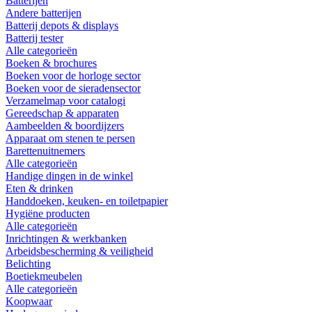
Batterijen
Andere batterijen
Batterij depots & displays
Batterij tester
Alle categorieën
Boeken & brochures
Boeken voor de horloge sector
Boeken voor de sieradensector
Verzamelmap voor catalogi
Gereedschap & apparaten
Aambeelden & boordijzers
Apparaat om stenen te persen
Barettenuitnemers
Alle categorieën
Handige dingen in de winkel
Eten & drinken
Handdoeken, keuken- en toiletpapier
Hygiëne producten
Alle categorieën
Inrichtingen & werkbanken
Arbeidsbescherming & veiligheid
Belichting
Boetiekmeubelen
Alle categorieën
Koopwaar