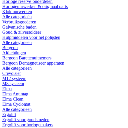
Horloge reserve-onderdelen
Horlogeuurwerken & originaal parts
Klok uurwerken
Alle categorieën
Verbruiksgoederen
Galvanische baden
Goud & zilversoldeer
Hulpmiddelen voor het polijsten
Alle categorieën
Bergeon
Afdichtingen
Bergeon Barettenuitnemers
Bergeon Demagnetiseer apparaten
Alle categorieën
Crevoisier
M12 systeem
M8 systeem
Elma
Elma Antimag
Elma Clean
Elma Cyclomat
Alle categorieën
Ergolift
Ergolift voor goudsmeden
Ergolift voor horlogemakers