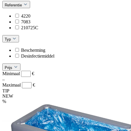
Referentie
4220
7083
210725C
Typ
Bescherming
Desinfectiemiddel
Prijs
Minimaal
€
–
Maximaal
€
TIP
NEW
%