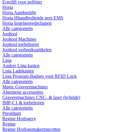
Ergolift voor polijster
Horia
Horia Aambeeldje
Horia Hhandbediende pers EMS
Horia Instelgereedschapen
Alle categorieën
Jooltool
Jooltool Machines
Jooltool toebehoren
Jooltool verbruiksartikelen
Alle categorieën
Lista
Andere Lista kasten
Lista Ladekasten
Lista Program-Badges voor RFID Lock
Alle categorieën
Magic Graveermachines
Algemene accessoires
Graveermachines CNC- & laser (hybride)
IMP-C1 & toebehoren
Alle categorieën
Presidium
Regine Horlogery
Regine
Regine Horlogemakerpincetten