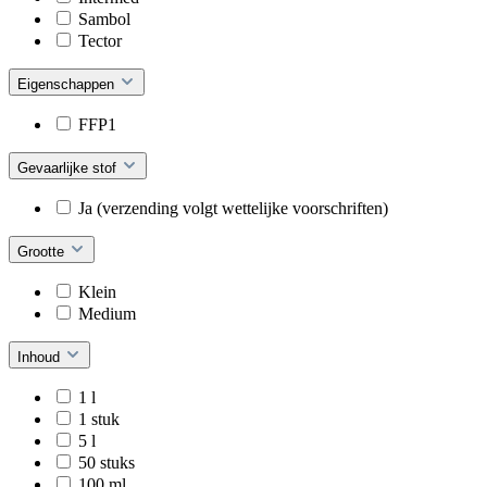
Sambol
Tector
Eigenschappen
FFP1
Gevaarlijke stof
Ja (verzending volgt wettelijke voorschriften)
Grootte
Klein
Medium
Inhoud
1 l
1 stuk
5 l
50 stuks
100 ml