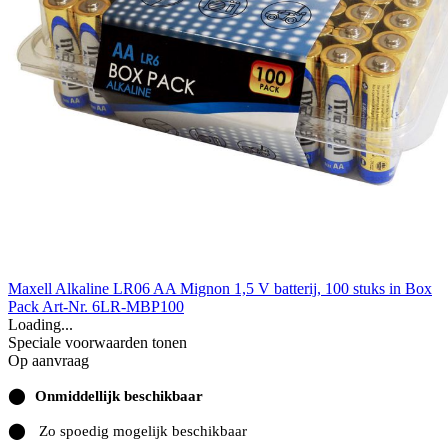
Maxell Alkaline LR06 AA Mignon 1,5 V batterij, 100 stuks in Box
Pack
Art-Nr. 6LR-MBP100
Loading...
Speciale voorwaarden tonen
Op aanvraag
⬤
Onmiddellijk beschikbaar
⬤
Zo spoedig mogelijk beschikbaar