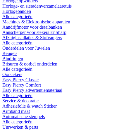
Horloge opwinders
Horloge- en sieradenverzamelaaretuis
Horlogebanden
Alle categorieën
Machines & Elektronische apparaten
Aandrijfmotor voor draaibanken
Aanscherper voor stekers EnSharp
Afzuiginstallaties & Stofvangers
Alle categorieën
Onderdelen voor Juwelen
Beugels
Bindringen
Brisuren & oorbel onderdelen
Alle categorieën
Oorstekers
Easy Piercy Classic
Easy Piercy Comfort
Easy Piercy advertentiemateriaal
Alle categorieën
Service & decoratie
Adhesiefolie & watch Sticker
Armband maat
Automatische stempels
Alle categorieën
Uurwerken & parts