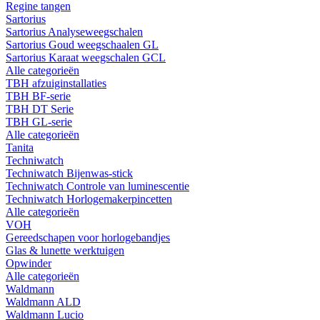
Regine tangen
Sartorius
Sartorius Analyseweegschalen
Sartorius Goud weegschaalen GL
Sartorius Karaat weegschalen GCL
Alle categorieën
TBH afzuiginstallaties
TBH BF-serie
TBH DT Serie
TBH GL-serie
Alle categorieën
Tanita
Techniwatch
Techniwatch Bijenwas-stick
Techniwatch Controle van luminescentie
Techniwatch Horlogemakerpincetten
Alle categorieën
VOH
Gereedschapen voor horlogebandjes
Glas & lunette werktuigen
Opwinder
Alle categorieën
Waldmann
Waldmann ALD
Waldmann Lucio