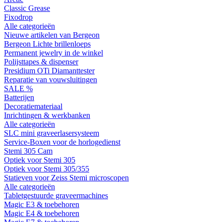
Classic Grease
Fixodrop
Alle categorieën
Nieuwe artikelen van Bergeon
Bergeon Lichte brillenloeps
Permanent jewelry in de winkel
Polijsttapes & dispenser
Presidium OTi Diamanttester
Reparatie van vouwsluitingen
SALE %
Batterijen
Decoratiemateriaal
Inrichtingen & werkbanken
Alle categorieën
SLC mini graveerlasersysteem
Service-Boxen voor de horlogedienst
Stemi 305 Cam
Optiek voor Stemi 305
Optiek voor Stemi 305/355
Statieven voor Zeiss Stemi microscopen
Alle categorieën
Tabletgestuurde graveermachines
Magic E3 & toebehoren
Magic E4 & toebehoren