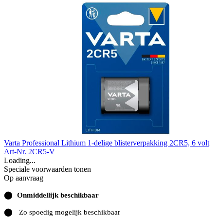
Varta Professional Lithium 1-delige blisterverpakking 2CR5, 6 volt
Art-Nr. 2CR5-V
Loading...
Speciale voorwaarden tonen
Op aanvraag
⬤
Onmiddellijk beschikbaar
⬤
Zo spoedig mogelijk beschikbaar