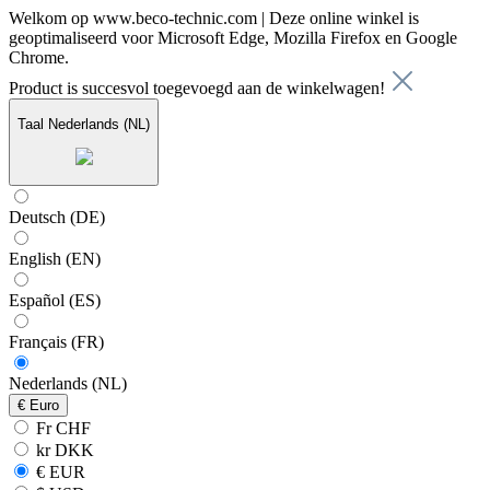
Welkom op www.beco-technic.com | Deze online winkel is
geoptimaliseerd voor Microsoft Edge, Mozilla Firefox en Google
Chrome.
Product is succesvol toegevoegd aan de winkelwagen!
Taal
Nederlands (NL)
Deutsch (DE)
English (EN)
Español (ES)
Français (FR)
Nederlands (NL)
€
Euro
Fr CHF
kr DKK
€ EUR