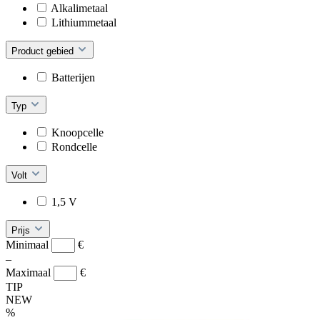
Alkalimetaal
Lithiummetaal
Product gebied
Batterijen
Typ
Knoopcelle
Rondcelle
Volt
1,5 V
Prijs
Minimaal
€
–
Maximaal
€
TIP
NEW
%