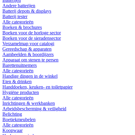
Batterijen
Andere batterijen
Batterij depots & displays
Batterij tester
Alle categorieën
Boeken & brochures
Boeken voor de horloge sector
Boeken voor de sieradensector
Verzamelmap voor catalogi
Gereedschap & apparaten
Aambeelden & boordijzers
Apparaat om stenen te persen
Barettenuitnemers
Alle categorieën
Handige dingen in de winkel
Eten & drinken
Handdoeken, keuken- en toiletpapier
Hygiëne producten
Alle categorieën
Inrichtingen & werkbanken
Arbeidsbescherming & veiligheid
Belichting
Boetiekmeubelen
Alle categorieën
Koopwaar