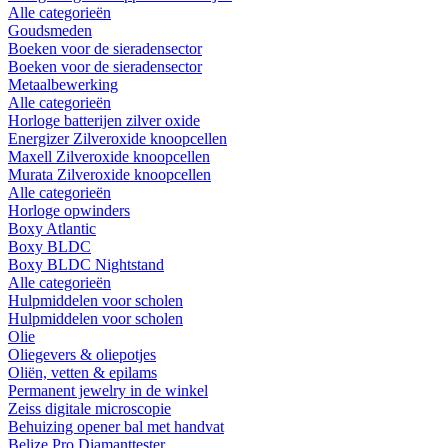
Alle categorieën
Goudsmeden
Boeken voor de sieradensector
Boeken voor de sieradensector
Metaalbewerking
Alle categorieën
Horloge batterijen zilver oxide
Energizer Zilveroxide knoopcellen
Maxell Zilveroxide knoopcellen
Murata Zilveroxide knoopcellen
Alle categorieën
Horloge opwinders
Boxy Atlantic
Boxy BLDC
Boxy BLDC Nightstand
Alle categorieën
Hulpmiddelen voor scholen
Hulpmiddelen voor scholen
Olie
Oliegevers & oliepotjes
Oliën, vetten & epilams
Permanent jewelry in de winkel
Zeiss digitale microscopie
Behuizing opener bal met handvat
Belize Pro Diamanttester