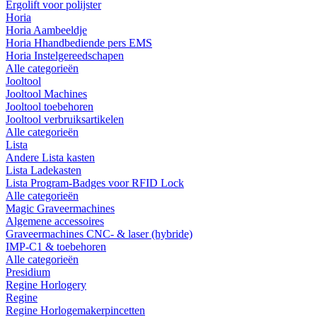
Ergolift voor polijster
Horia
Horia Aambeeldje
Horia Hhandbediende pers EMS
Horia Instelgereedschapen
Alle categorieën
Jooltool
Jooltool Machines
Jooltool toebehoren
Jooltool verbruiksartikelen
Alle categorieën
Lista
Andere Lista kasten
Lista Ladekasten
Lista Program-Badges voor RFID Lock
Alle categorieën
Magic Graveermachines
Algemene accessoires
Graveermachines CNC- & laser (hybride)
IMP-C1 & toebehoren
Alle categorieën
Presidium
Regine Horlogery
Regine
Regine Horlogemakerpincetten