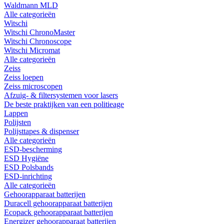
Waldmann MLD
Alle categorieën
Witschi
Witschi ChronoMaster
Witschi Chronoscope
Witschi Micromat
Alle categorieën
Zeiss
Zeiss loepen
Zeiss microscopen
Afzuig- & filtersystemen voor lasers
De beste praktijken van een politieage
Lappen
Polijsten
Polijsttapes & dispenser
Alle categorieën
ESD-bescherming
ESD Hygiëne
ESD Polsbands
ESD-inrichting
Alle categorieën
Gehoorapparaat batterijen
Duracell gehoorapparaat batterijen
Ecopack gehoorapparaat batterijen
Energizer gehoorapparaat batterijen