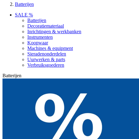
Batterijen
SALE %
Batterijen
Decoratiemateriaal
Inrichtingen & werkbanken
Instrumenten
Koopwaar
Machines & equipment
Sieradenonderdelen
Uurwerken & parts
Verbruiksgoederen
Batterijen