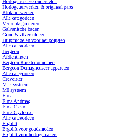
Horloge reserve-onderdelen
Horlogeuurwerken & originaal parts
Klok uurwerken
Alle categorieën
Verbruiksgoederen
Galvanische baden
Goud & zilversoldeer
Hulpmiddelen voor het polijsten
Alle categorieën
Bergeon
Afdichtingen
Bergeon Barettenuitnemers
Bergeon Demagnetiseer apparaten
Alle categorieën
Crevoisier
M12 systeem
M8 systeem
Elma
Elma Antimag
Elma Clean
Elma Cyclomat
Alle categorieën
Ergolift
Ergolift voor goudsmeden
Ergolift voor horlogemakers