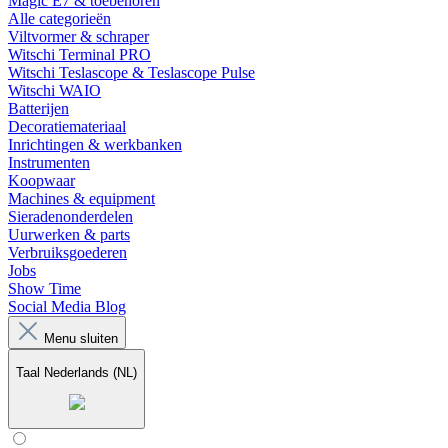
Magic E7 & toebehoren
Alle categorieën
Viltvormer & schraper
Witschi Terminal PRO
Witschi Teslascope & Teslascope Pulse
Witschi WAIO
Batterijen
Decoratiemateriaal
Inrichtingen & werkbanken
Instrumenten
Koopwaar
Machines & equipment
Sieradenonderdelen
Uurwerken & parts
Verbruiksgoederen
Jobs
Show Time
Social Media Blog
Menu sluiten
Taal
Nederlands (NL)