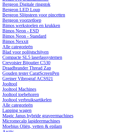
Bergeon Digitale ringstok
Bergeon LED Loup
Bergeon Slijpsteen voor pincetten
Bergeon voorzetloep
Bimos werkstoelen en krukken
Bimos Neon - ESD
Bimos Neon - Standard
Bimos Nexxit
Alle categorieën
Blad voor polijstschijven
Compacte SL5 laserlassystemen
Crevoisier Bijoutier C530
Draadbrander Thread Zap
Gouden tester CaratScreenPen
Greiner Vibrograf ACS921
Jooltool
Jooltool Machines
Jooltool toebehoren
Jooltool verbruiksartikelen
Alle categorieën
Lapping wagen
Magic Janus hybride graveermachines
Micromecalp lapideermachines
Moebius Oliën, vetten & epilam
Arctic