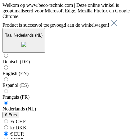
Welkom op www.beco-technic.com | Deze online winkel is
geoptimaliseerd voor Microsoft Edge, Mozilla Firefox en Google
Chrome.
Product is succesvol toegevoegd aan de winkelwagen!
Taal
Nederlands (NL)
Deutsch (DE)
English (EN)
Español (ES)
Français (FR)
Nederlands (NL)
€
Euro
Fr CHF
kr DKK
€ EUR