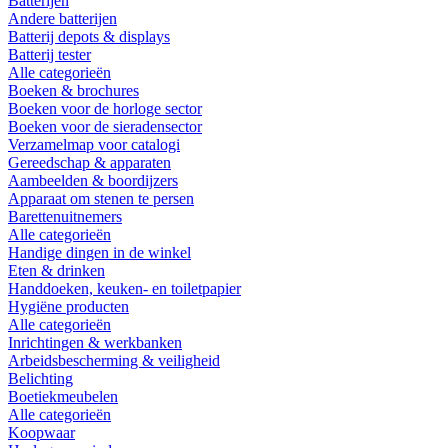
Batterijen
Andere batterijen
Batterij depots & displays
Batterij tester
Alle categorieën
Boeken & brochures
Boeken voor de horloge sector
Boeken voor de sieradensector
Verzamelmap voor catalogi
Gereedschap & apparaten
Aambeelden & boordijzers
Apparaat om stenen te persen
Barettenuitnemers
Alle categorieën
Handige dingen in de winkel
Eten & drinken
Handdoeken, keuken- en toiletpapier
Hygiëne producten
Alle categorieën
Inrichtingen & werkbanken
Arbeidsbescherming & veiligheid
Belichting
Boetiekmeubelen
Alle categorieën
Koopwaar