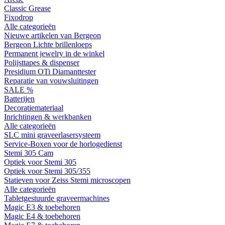
Classic Grease
Fixodrop
Alle categorieën
Nieuwe artikelen van Bergeon
Bergeon Lichte brillenloeps
Permanent jewelry in de winkel
Polijsttapes & dispenser
Presidium OTi Diamanttester
Reparatie van vouwsluitingen
SALE %
Batterijen
Decoratiemateriaal
Inrichtingen & werkbanken
Alle categorieën
SLC mini graveerlasersysteem
Service-Boxen voor de horlogedienst
Stemi 305 Cam
Optiek voor Stemi 305
Optiek voor Stemi 305/355
Statieven voor Zeiss Stemi microscopen
Alle categorieën
Tabletgestuurde graveermachines
Magic E3 & toebehoren
Magic E4 & toebehoren