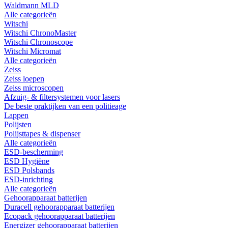
Waldmann MLD
Alle categorieën
Witschi
Witschi ChronoMaster
Witschi Chronoscope
Witschi Micromat
Alle categorieën
Zeiss
Zeiss loepen
Zeiss microscopen
Afzuig- & filtersystemen voor lasers
De beste praktijken van een politieage
Lappen
Polijsten
Polijsttapes & dispenser
Alle categorieën
ESD-bescherming
ESD Hygiëne
ESD Polsbands
ESD-inrichting
Alle categorieën
Gehoorapparaat batterijen
Duracell gehoorapparaat batterijen
Ecopack gehoorapparaat batterijen
Energizer gehoorapparaat batterijen