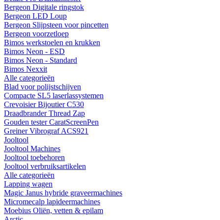
Bergeon Digitale ringstok
Bergeon LED Loup
Bergeon Slijpsteen voor pincetten
Bergeon voorzetloep
Bimos werkstoelen en krukken
Bimos Neon - ESD
Bimos Neon - Standard
Bimos Nexxit
Alle categorieën
Blad voor polijstschijven
Compacte SL5 laserlassystemen
Crevoisier Bijoutier C530
Draadbrander Thread Zap
Gouden tester CaratScreenPen
Greiner Vibrograf ACS921
Jooltool
Jooltool Machines
Jooltool toebehoren
Jooltool verbruiksartikelen
Alle categorieën
Lapping wagen
Magic Janus hybride graveermachines
Micromecalp lapideermachines
Moebius Oliën, vetten & epilam
Arctic