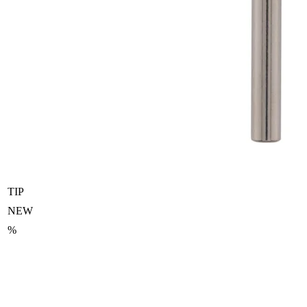
TIP
NEW
%