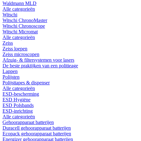
Waldmann MLD
Alle categorieën
Witschi
Witschi ChronoMaster
Witschi Chronoscope
Witschi Micromat
Alle categorieën
Zeiss
Zeiss loepen
Zeiss microscopen
Afzuig- & filtersystemen voor lasers
De beste praktijken van een politieage
Lappen
Polijsten
Polijsttapes & dispenser
Alle categorieën
ESD-bescherming
ESD Hygiëne
ESD Polsbands
ESD-inrichting
Alle categorieën
Gehoorapparaat batterijen
Duracell gehoorapparaat batterijen
Ecopack gehoorapparaat batterijen
Energizer gehoorapparaat batterijen