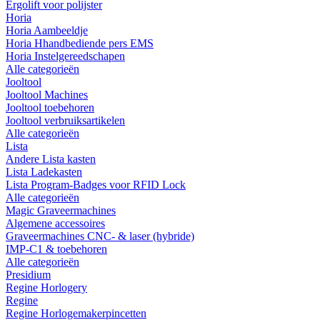
Ergolift voor polijster
Horia
Horia Aambeeldje
Horia Hhandbediende pers EMS
Horia Instelgereedschapen
Alle categorieën
Jooltool
Jooltool Machines
Jooltool toebehoren
Jooltool verbruiksartikelen
Alle categorieën
Lista
Andere Lista kasten
Lista Ladekasten
Lista Program-Badges voor RFID Lock
Alle categorieën
Magic Graveermachines
Algemene accessoires
Graveermachines CNC- & laser (hybride)
IMP-C1 & toebehoren
Alle categorieën
Presidium
Regine Horlogery
Regine
Regine Horlogemakerpincetten