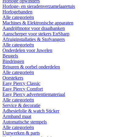
Horloge opwinders
Horloge- en sieradenverzamelaaretuis
Horlogebanden
Alle categorieën
Machines & Elektronische apparaten
Aandrijfmotor voor draaibanken
Aanscherper voor stekers EnSharp
Afzuiginstallaties & Stofvangers
Alle categorieën
Onderdelen voor Juwelen
Beugels
Bindringen
Brisuren & oorbel onderdelen
Alle categorieën
Oorstekers
Easy Piercy Classic
Easy Piercy Comfort
Easy Piercy advertentiemateriaal
Alle categorieën
Service & decoratie
Adhesiefolie & watch Sticker
Armband maat
Automatische stempels
Alle categorieën
Uurwerken & parts