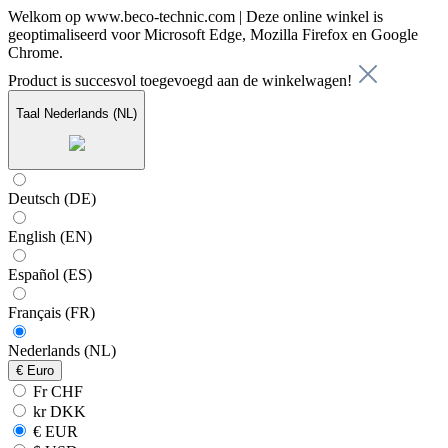
Welkom op www.beco-technic.com | Deze online winkel is
geoptimaliseerd voor Microsoft Edge, Mozilla Firefox en Google
Chrome.
Product is succesvol toegevoegd aan de winkelwagen!
Taal
Nederlands (NL)
Deutsch (DE)
English (EN)
Español (ES)
Français (FR)
Nederlands (NL)
€
Euro
Fr CHF
kr DKK
€ EUR