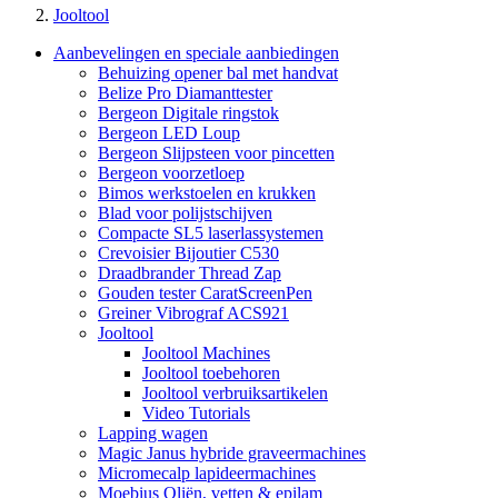
Jooltool
Aanbevelingen en speciale aanbiedingen
Behuizing opener bal met handvat
Belize Pro Diamanttester
Bergeon Digitale ringstok
Bergeon LED Loup
Bergeon Slijpsteen voor pincetten
Bergeon voorzetloep
Bimos werkstoelen en krukken
Blad voor polijstschijven
Compacte SL5 laserlassystemen
Crevoisier Bijoutier C530
Draadbrander Thread Zap
Gouden tester CaratScreenPen
Greiner Vibrograf ACS921
Jooltool
Jooltool Machines
Jooltool toebehoren
Jooltool verbruiksartikelen
Video Tutorials
Lapping wagen
Magic Janus hybride graveermachines
Micromecalp lapideermachines
Moebius Oliën, vetten & epilam