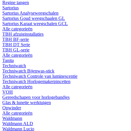
Regine tangen
Sartorius
Sartorius Analyseweegschalen
Sartorius Goud weegschaalen GL
Sartorius Karaat weegschalen GCL
Alle categorieën
TBH afzuiginstallaties
TBH BF-serie
TBH DT Serie
TBH GL-serie
Alle categorieën
Tanita
Techniwatch
Techniwatch Bijenwas-stick
Techniwatch Controle van luminescentie
Techniwatch Horlogemakerpincetten
Alle categorieën
VOH
Gereedschapen voor horlogebandjes
Glas & lunette werktuigen
Opwinder
Alle categorieën
Waldmann
Waldmann ALD
Waldmann Lucio