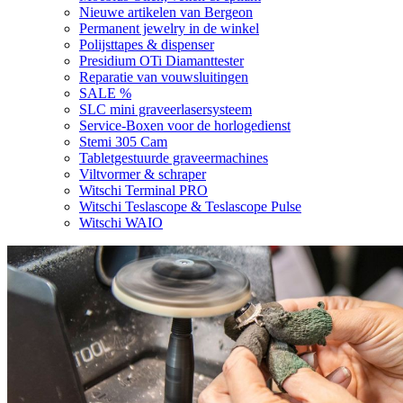
Nieuwe artikelen van Bergeon
Permanent jewelry in de winkel
Polijsttapes & dispenser
Presidium OTi Diamanttester
Reparatie van vouwsluitingen
SALE %
SLC mini graveerlasersysteem
Service-Boxen voor de horlogedienst
Stemi 305 Cam
Tabletgestuurde graveermachines
Viltvormer & schraper
Witschi Terminal PRO
Witschi Teslascope & Teslascope Pulse
Witschi WAIO