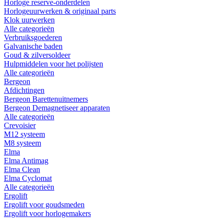
Horloge reserve-onderdelen
Horlogeuurwerken & originaal parts
Klok uurwerken
Alle categorieën
Verbruiksgoederen
Galvanische baden
Goud & zilversoldeer
Hulpmiddelen voor het polijsten
Alle categorieën
Bergeon
Afdichtingen
Bergeon Barettenuitnemers
Bergeon Demagnetiseer apparaten
Alle categorieën
Crevoisier
M12 systeem
M8 systeem
Elma
Elma Antimag
Elma Clean
Elma Cyclomat
Alle categorieën
Ergolift
Ergolift voor goudsmeden
Ergolift voor horlogemakers