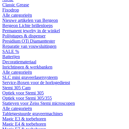
Classic Grease
Fixodrop
Alle categorieën
Nieuwe artikelen van Bergeon
Bergeon Lichte brillenloeps
Permanent jewelry in de winkel
Polijsttapes & dispenser
Presidium OTi Diamanttester
Reparatie van vouwsluitingen
SALE %
Batterijen
Decoratiemateriaal
Inrichtingen & werkbanken
Alle categorieën
SLC mini graveerlasersysteem
Service-Boxen voor de horlogedienst
Stemi 305 Cam
Optiek voor Stemi 305
Optiek voor Stemi 305/355
Statieven voor Zeiss Stemi microscopen
Alle categorieën
Tabletgestuurde graveermachines
Magic E3 & toebehoren
Magic E4 & toebehoren