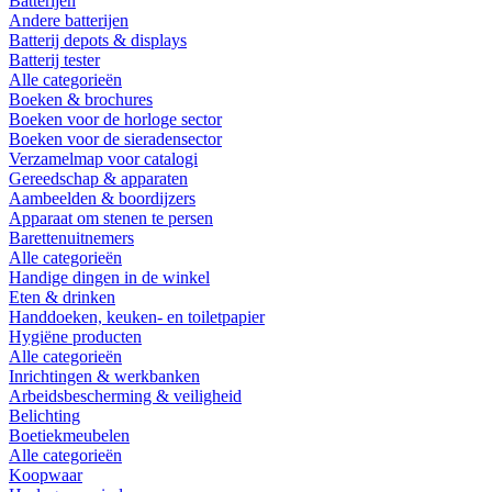
Batterijen
Andere batterijen
Batterij depots & displays
Batterij tester
Alle categorieën
Boeken & brochures
Boeken voor de horloge sector
Boeken voor de sieradensector
Verzamelmap voor catalogi
Gereedschap & apparaten
Aambeelden & boordijzers
Apparaat om stenen te persen
Barettenuitnemers
Alle categorieën
Handige dingen in de winkel
Eten & drinken
Handdoeken, keuken- en toiletpapier
Hygiëne producten
Alle categorieën
Inrichtingen & werkbanken
Arbeidsbescherming & veiligheid
Belichting
Boetiekmeubelen
Alle categorieën
Koopwaar