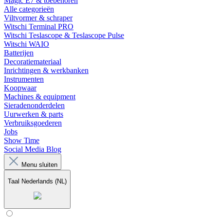
Magic E7 & toebehoren
Alle categorieën
Viltvormer & schraper
Witschi Terminal PRO
Witschi Teslascope & Teslascope Pulse
Witschi WAIO
Batterijen
Decoratiemateriaal
Inrichtingen & werkbanken
Instrumenten
Koopwaar
Machines & equipment
Sieradenonderdelen
Uurwerken & parts
Verbruiksgoederen
Jobs
Show Time
Social Media Blog
Menu sluiten
Taal
Nederlands (NL)