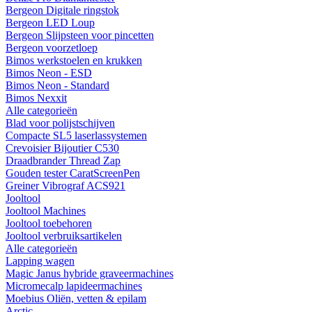
Bergeon Digitale ringstok
Bergeon LED Loup
Bergeon Slijpsteen voor pincetten
Bergeon voorzetloep
Bimos werkstoelen en krukken
Bimos Neon - ESD
Bimos Neon - Standard
Bimos Nexxit
Alle categorieën
Blad voor polijstschijven
Compacte SL5 laserlassystemen
Crevoisier Bijoutier C530
Draadbrander Thread Zap
Gouden tester CaratScreenPen
Greiner Vibrograf ACS921
Jooltool
Jooltool Machines
Jooltool toebehoren
Jooltool verbruiksartikelen
Alle categorieën
Lapping wagen
Magic Janus hybride graveermachines
Micromecalp lapideermachines
Moebius Oliën, vetten & epilam
Arctic