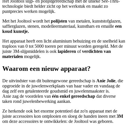
Het Jooltool slijp- en polijstgereedschap met de unieke See-Thru-
technologie biedt helder zicht op het werkstuk en maakt zo
puntprecies werken mogelijk.
Met het Jooltool wordt het
polijsten
van metalen, kunststofglazen,
saffierglazen, stenen, modelleermateriaal, kunsthars en emaille
een
koud kunstje.
Het apparaat heeft een licht aluminium behuizing en de snelheid kan
traploos van 0 tot 5000 toeren per minuut worden geregeld. Met de
juiste 3M-slijpmiddelen is ook
lapideren
of
verdichten van
materialen
mogelijk.
Waarom een nieuw apparaat?
De uitvindster van dit buitengewone gereedschap is
Anie Jolie
, die
opgroeide in de juwelenwerkplaats van haar vader en vandaag de
dag zelf een getalenteerde goudsmid en juwelenmaakster is.
Anie zag de voordelen van
één enkel gereedschap
dat diverse
taken rond juwelenbewerking aankan.
Ze herkende ook het enorme potentieel dat zo'n apparaat met de
juiste accessoires kon ontplooien en sloeg de handen ineen met
3M
om deze accessoires te ontwikkelen: de Jooltool was geboren.