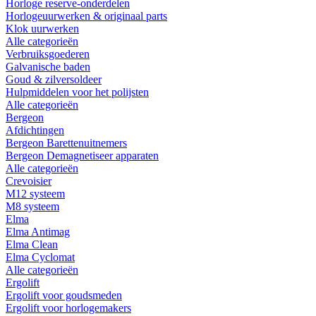
Horloge reserve-onderdelen
Horlogeuurwerken & originaal parts
Klok uurwerken
Alle categorieën
Verbruiksgoederen
Galvanische baden
Goud & zilversoldeer
Hulpmiddelen voor het polijsten
Alle categorieën
Bergeon
Afdichtingen
Bergeon Barettenuitnemers
Bergeon Demagnetiseer apparaten
Alle categorieën
Crevoisier
M12 systeem
M8 systeem
Elma
Elma Antimag
Elma Clean
Elma Cyclomat
Alle categorieën
Ergolift
Ergolift voor goudsmeden
Ergolift voor horlogemakers