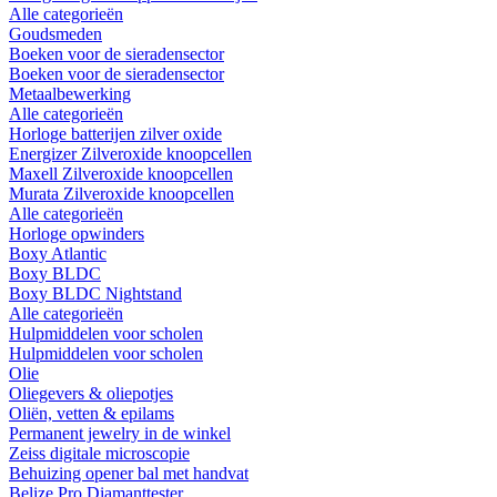
Alle categorieën
Goudsmeden
Boeken voor de sieradensector
Boeken voor de sieradensector
Metaalbewerking
Alle categorieën
Horloge batterijen zilver oxide
Energizer Zilveroxide knoopcellen
Maxell Zilveroxide knoopcellen
Murata Zilveroxide knoopcellen
Alle categorieën
Horloge opwinders
Boxy Atlantic
Boxy BLDC
Boxy BLDC Nightstand
Alle categorieën
Hulpmiddelen voor scholen
Hulpmiddelen voor scholen
Olie
Oliegevers & oliepotjes
Oliën, vetten & epilams
Permanent jewelry in de winkel
Zeiss digitale microscopie
Behuizing opener bal met handvat
Belize Pro Diamanttester