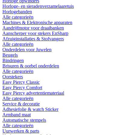
Horloge opwinders
Horloge- en sieradenverzamelaaretuis
Horlogebanden
Alle categorieën
Machines & Elektronische apparaten
Aandrijfmotor voor draaibanken
Aanscherper voor stekers EnSharp
Afzuiginstallaties & Stofvangers
Alle categorieën
Onderdelen voor Juwelen
Beugels
Bindringen
Brisuren & oorbel onderdelen
Alle categorieën
Oorstekers
Easy Piercy Classic
Easy Piercy Comfort
Easy Piercy advertentiemateriaal
Alle categorieën
Service & decoratie
Adhesiefolie & watch Sticker
Armband maat
Automatische stempels
Alle categorieën
Uurwerken & parts