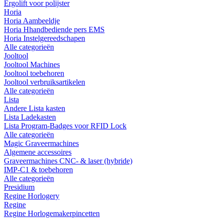
Ergolift voor polijster
Horia
Horia Aambeeldje
Horia Hhandbediende pers EMS
Horia Instelgereedschapen
Alle categorieën
Jooltool
Jooltool Machines
Jooltool toebehoren
Jooltool verbruiksartikelen
Alle categorieën
Lista
Andere Lista kasten
Lista Ladekasten
Lista Program-Badges voor RFID Lock
Alle categorieën
Magic Graveermachines
Algemene accessoires
Graveermachines CNC- & laser (hybride)
IMP-C1 & toebehoren
Alle categorieën
Presidium
Regine Horlogery
Regine
Regine Horlogemakerpincetten