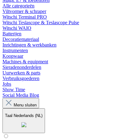
Magic E7 & toebehoren
Alle categorieën
Viltvormer & schraper
Witschi Terminal PRO
Witschi Teslascope & Teslascope Pulse
Witschi WAIO
Batterijen
Decoratiemateriaal
Inrichtingen & werkbanken
Instrumenten
Koopwaar
Machines & equipment
Sieradenonderdelen
Uurwerken & parts
Verbruiksgoederen
Jobs
Show Time
Social Media Blog
Menu sluiten
Taal
Nederlands (NL)