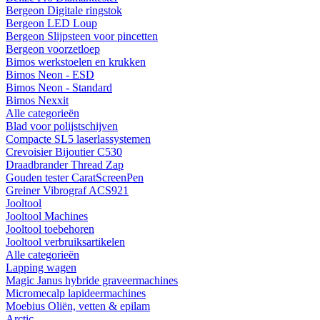
Bergeon Digitale ringstok
Bergeon LED Loup
Bergeon Slijpsteen voor pincetten
Bergeon voorzetloep
Bimos werkstoelen en krukken
Bimos Neon - ESD
Bimos Neon - Standard
Bimos Nexxit
Alle categorieën
Blad voor polijstschijven
Compacte SL5 laserlassystemen
Crevoisier Bijoutier C530
Draadbrander Thread Zap
Gouden tester CaratScreenPen
Greiner Vibrograf ACS921
Jooltool
Jooltool Machines
Jooltool toebehoren
Jooltool verbruiksartikelen
Alle categorieën
Lapping wagen
Magic Janus hybride graveermachines
Micromecalp lapideermachines
Moebius Oliën, vetten & epilam
Arctic