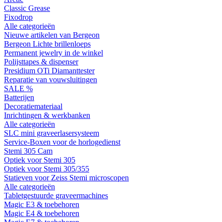
Classic Grease
Fixodrop
Alle categorieën
Nieuwe artikelen van Bergeon
Bergeon Lichte brillenloeps
Permanent jewelry in de winkel
Polijsttapes & dispenser
Presidium OTi Diamanttester
Reparatie van vouwsluitingen
SALE %
Batterijen
Decoratiemateriaal
Inrichtingen & werkbanken
Alle categorieën
SLC mini graveerlasersysteem
Service-Boxen voor de horlogedienst
Stemi 305 Cam
Optiek voor Stemi 305
Optiek voor Stemi 305/355
Statieven voor Zeiss Stemi microscopen
Alle categorieën
Tabletgestuurde graveermachines
Magic E3 & toebehoren
Magic E4 & toebehoren