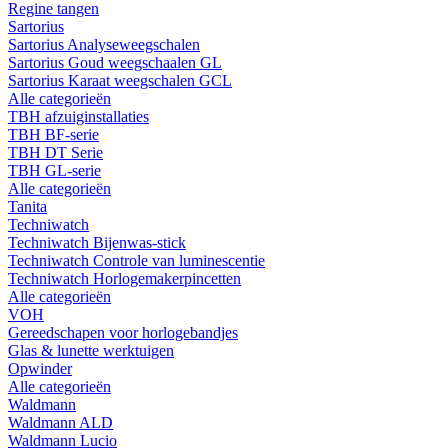
Regine tangen
Sartorius
Sartorius Analyseweegschalen
Sartorius Goud weegschaalen GL
Sartorius Karaat weegschalen GCL
Alle categorieën
TBH afzuiginstallaties
TBH BF-serie
TBH DT Serie
TBH GL-serie
Alle categorieën
Tanita
Techniwatch
Techniwatch Bijenwas-stick
Techniwatch Controle van luminescentie
Techniwatch Horlogemakerpincetten
Alle categorieën
VOH
Gereedschapen voor horlogebandjes
Glas & lunette werktuigen
Opwinder
Alle categorieën
Waldmann
Waldmann ALD
Waldmann Lucio