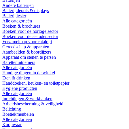
Batterijen
Andere batterijen
Batterij depots & displays
Batterij tester
Alle categorieën
Boeken & brochures
Boeken voor de horloge sector
Boeken voor de sieradensector
Verzamelmap voor catalogi
Gereedschap & apparaten
Aambeelden & boordijzers
Apparaat om stenen te persen
Barettenuitnemers
Alle categorieën
Handige dingen in de winkel
Eten & drinken
Handdoeken, keuken- en toiletpapier
Hygiëne producten
Alle categorieën
Inrichtingen & werkbanken
Arbeidsbescherming & veiligheid
Belichting
Boetiekmeubelen
Alle categorieën
Koopwaar