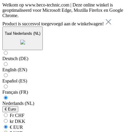
Welkom op www.beco-technic.com | Deze online winkel is
geoptimaliseerd voor Microsoft Edge, Mozilla Firefox en Google
Chrome.
Product is succesvol toegevoegd aan de winkelwagen!
Taal
Nederlands (NL)
Deutsch (DE)
English (EN)
Español (ES)
Français (FR)
Nederlands (NL)
€
Euro
Fr CHF
kr DKK
€ EUR