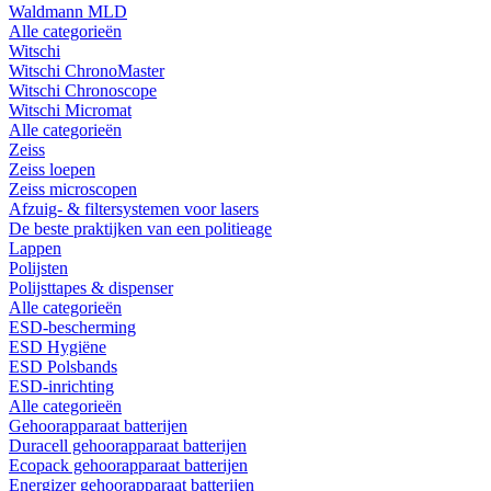
Waldmann MLD
Alle categorieën
Witschi
Witschi ChronoMaster
Witschi Chronoscope
Witschi Micromat
Alle categorieën
Zeiss
Zeiss loepen
Zeiss microscopen
Afzuig- & filtersystemen voor lasers
De beste praktijken van een politieage
Lappen
Polijsten
Polijsttapes & dispenser
Alle categorieën
ESD-bescherming
ESD Hygiëne
ESD Polsbands
ESD-inrichting
Alle categorieën
Gehoorapparaat batterijen
Duracell gehoorapparaat batterijen
Ecopack gehoorapparaat batterijen
Energizer gehoorapparaat batterijen