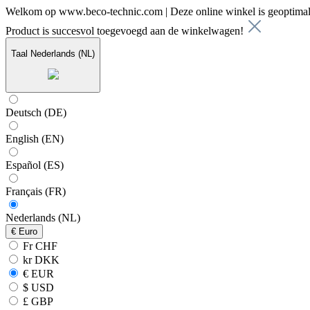
Welkom op www.beco-technic.com | Deze online winkel is geoptimal
Product is succesvol toegevoegd aan de winkelwagen!
Taal
Nederlands (NL)
Deutsch (DE)
English (EN)
Español (ES)
Français (FR)
Nederlands (NL)
€
Euro
Fr CHF
kr DKK
€ EUR
$ USD
£ GBP