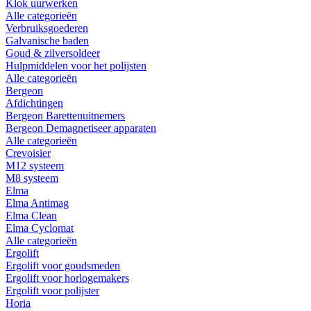
Klok uurwerken
Alle categorieën
Verbruiksgoederen
Galvanische baden
Goud & zilversoldeer
Hulpmiddelen voor het polijsten
Alle categorieën
Bergeon
Afdichtingen
Bergeon Barettenuitnemers
Bergeon Demagnetiseer apparaten
Alle categorieën
Crevoisier
M12 systeem
M8 systeem
Elma
Elma Antimag
Elma Clean
Elma Cyclomat
Alle categorieën
Ergolift
Ergolift voor goudsmeden
Ergolift voor horlogemakers
Ergolift voor polijster
Horia