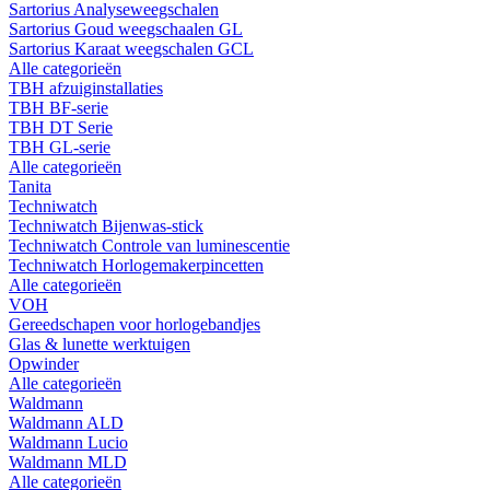
Sartorius Analyseweegschalen
Sartorius Goud weegschaalen GL
Sartorius Karaat weegschalen GCL
Alle categorieën
TBH afzuiginstallaties
TBH BF-serie
TBH DT Serie
TBH GL-serie
Alle categorieën
Tanita
Techniwatch
Techniwatch Bijenwas-stick
Techniwatch Controle van luminescentie
Techniwatch Horlogemakerpincetten
Alle categorieën
VOH
Gereedschapen voor horlogebandjes
Glas & lunette werktuigen
Opwinder
Alle categorieën
Waldmann
Waldmann ALD
Waldmann Lucio
Waldmann MLD
Alle categorieën