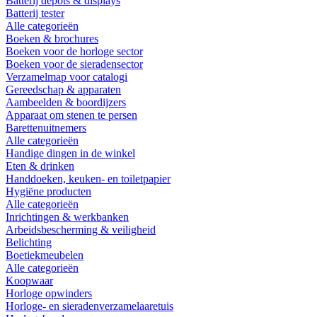
Batterij depots & displays
Batterij tester
Alle categorieën
Boeken & brochures
Boeken voor de horloge sector
Boeken voor de sieradensector
Verzamelmap voor catalogi
Gereedschap & apparaten
Aambeelden & boordijzers
Apparaat om stenen te persen
Barettenuitnemers
Alle categorieën
Handige dingen in de winkel
Eten & drinken
Handdoeken, keuken- en toiletpapier
Hygiëne producten
Alle categorieën
Inrichtingen & werkbanken
Arbeidsbescherming & veiligheid
Belichting
Boetiekmeubelen
Alle categorieën
Koopwaar
Horloge opwinders
Horloge- en sieradenverzamelaaretuis