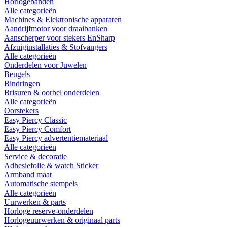
Horlogebanden
Alle categorieën
Machines & Elektronische apparaten
Aandrijfmotor voor draaibanken
Aanscherper voor stekers EnSharp
Afzuiginstallaties & Stofvangers
Alle categorieën
Onderdelen voor Juwelen
Beugels
Bindringen
Brisuren & oorbel onderdelen
Alle categorieën
Oorstekers
Easy Piercy Classic
Easy Piercy Comfort
Easy Piercy advertentiemateriaal
Alle categorieën
Service & decoratie
Adhesiefolie & watch Sticker
Armband maat
Automatische stempels
Alle categorieën
Uurwerken & parts
Horloge reserve-onderdelen
Horlogeuurwerken & originaal parts