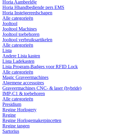
Horia Aambeeldje
Horia Hhandbediende pers EMS
Horia Instelgereedschapen
Alle categorieën
Jooltool
Jooltool Machines
Jooltool toebehoren
Jooltool verbruiksartikelen
Alle categorieën
Lista
Andere Lista kasten
Lista Ladekasten
Lista Program-Badges voor RFID Lock
Alle categorieën
Magic Graveermachines
Algemene accessoires
Graveermachines CNC- & laser (hybride)
IMP-C1 & toebehoren
Alle categorieën
Presidium
Regine Horlogery
Regine
Regine Horlogemakerpincetten
Regine tangen
Sartorius