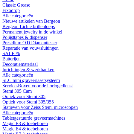
Classic Grease
Fixodrop
Alle categorieën
Nieuwe artikelen van Bergeon
Bergeon Lichte brillenloeps
Permanent jewelry in de winkel
Polijsttapes & dispenser
Presidium OTi Diamanttester
Reparatie van vouwsluitingen
SALE %
Batterijen
Decoratiemateriaal
Inrichtingen & werkbanken
Alle categorieën
SLC mini graveerlasersysteem
Service-Boxen voor de horlogedienst
Stemi 305 Cam
Optiek voor Stemi 305
Optiek voor Stemi 305/355
Statieven voor Zeiss Stemi microscopen
Alle categorieën
Tabletgestuurde graveermachines
Magic E3 & toebehoren
Magic E4 & toebehoren