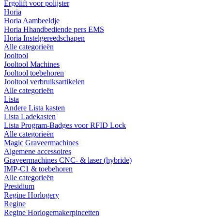
Ergolift voor polijster
Horia
Horia Aambeeldje
Horia Hhandbediende pers EMS
Horia Instelgereedschapen
Alle categorieën
Jooltool
Jooltool Machines
Jooltool toebehoren
Jooltool verbruiksartikelen
Alle categorieën
Lista
Andere Lista kasten
Lista Ladekasten
Lista Program-Badges voor RFID Lock
Alle categorieën
Magic Graveermachines
Algemene accessoires
Graveermachines CNC- & laser (hybride)
IMP-C1 & toebehoren
Alle categorieën
Presidium
Regine Horlogery
Regine
Regine Horlogemakerpincetten