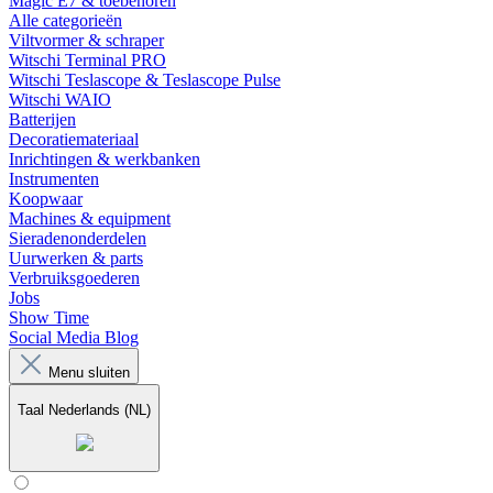
Magic E7 & toebehoren
Alle categorieën
Viltvormer & schraper
Witschi Terminal PRO
Witschi Teslascope & Teslascope Pulse
Witschi WAIO
Batterijen
Decoratiemateriaal
Inrichtingen & werkbanken
Instrumenten
Koopwaar
Machines & equipment
Sieradenonderdelen
Uurwerken & parts
Verbruiksgoederen
Jobs
Show Time
Social Media Blog
Menu sluiten
Taal
Nederlands (NL)