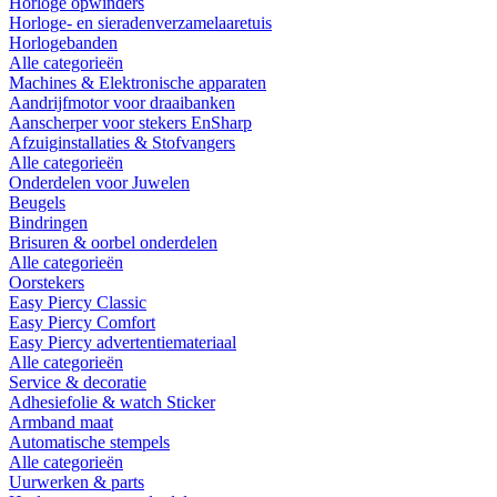
Horloge opwinders
Horloge- en sieradenverzamelaaretuis
Horlogebanden
Alle categorieën
Machines & Elektronische apparaten
Aandrijfmotor voor draaibanken
Aanscherper voor stekers EnSharp
Afzuiginstallaties & Stofvangers
Alle categorieën
Onderdelen voor Juwelen
Beugels
Bindringen
Brisuren & oorbel onderdelen
Alle categorieën
Oorstekers
Easy Piercy Classic
Easy Piercy Comfort
Easy Piercy advertentiemateriaal
Alle categorieën
Service & decoratie
Adhesiefolie & watch Sticker
Armband maat
Automatische stempels
Alle categorieën
Uurwerken & parts