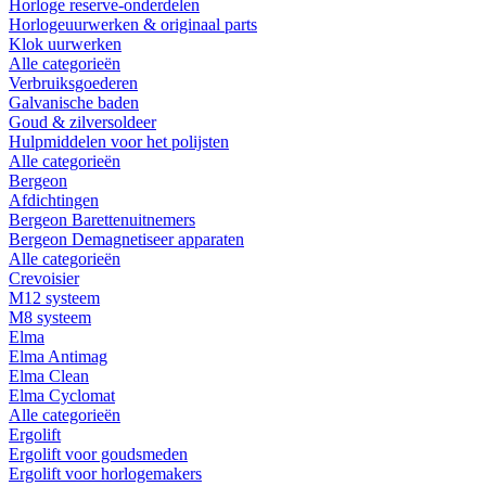
Horloge reserve-onderdelen
Horlogeuurwerken & originaal parts
Klok uurwerken
Alle categorieën
Verbruiksgoederen
Galvanische baden
Goud & zilversoldeer
Hulpmiddelen voor het polijsten
Alle categorieën
Bergeon
Afdichtingen
Bergeon Barettenuitnemers
Bergeon Demagnetiseer apparaten
Alle categorieën
Crevoisier
M12 systeem
M8 systeem
Elma
Elma Antimag
Elma Clean
Elma Cyclomat
Alle categorieën
Ergolift
Ergolift voor goudsmeden
Ergolift voor horlogemakers