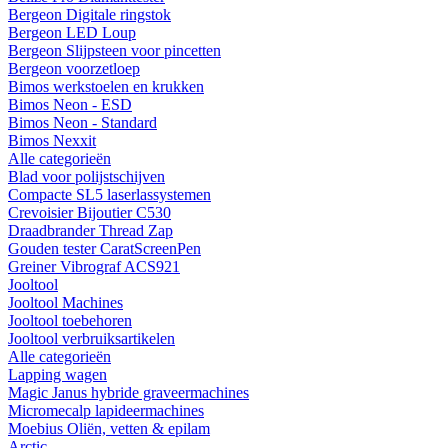
Bergeon Digitale ringstok
Bergeon LED Loup
Bergeon Slijpsteen voor pincetten
Bergeon voorzetloep
Bimos werkstoelen en krukken
Bimos Neon - ESD
Bimos Neon - Standard
Bimos Nexxit
Alle categorieën
Blad voor polijstschijven
Compacte SL5 laserlassystemen
Crevoisier Bijoutier C530
Draadbrander Thread Zap
Gouden tester CaratScreenPen
Greiner Vibrograf ACS921
Jooltool
Jooltool Machines
Jooltool toebehoren
Jooltool verbruiksartikelen
Alle categorieën
Lapping wagen
Magic Janus hybride graveermachines
Micromecalp lapideermachines
Moebius Oliën, vetten & epilam
Arctic