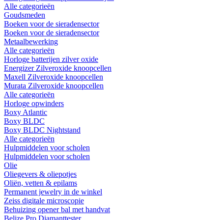
Alle categorieën
Goudsmeden
Boeken voor de sieradensector
Boeken voor de sieradensector
Metaalbewerking
Alle categorieën
Horloge batterijen zilver oxide
Energizer Zilveroxide knoopcellen
Maxell Zilveroxide knoopcellen
Murata Zilveroxide knoopcellen
Alle categorieën
Horloge opwinders
Boxy Atlantic
Boxy BLDC
Boxy BLDC Nightstand
Alle categorieën
Hulpmiddelen voor scholen
Hulpmiddelen voor scholen
Olie
Oliegevers & oliepotjes
Oliën, vetten & epilams
Permanent jewelry in de winkel
Zeiss digitale microscopie
Behuizing opener bal met handvat
Belize Pro Diamanttester