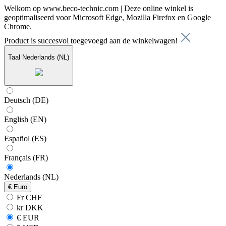
Welkom op www.beco-technic.com | Deze online winkel is
geoptimaliseerd voor Microsoft Edge, Mozilla Firefox en Google
Chrome.
Product is succesvol toegevoegd aan de winkelwagen!
Taal
Nederlands (NL)
Deutsch (DE)
English (EN)
Español (ES)
Français (FR)
Nederlands (NL)
€
Euro
Fr CHF
kr DKK
€ EUR