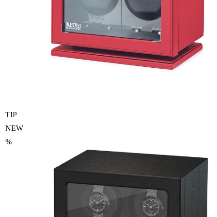
TIP
NEW
%