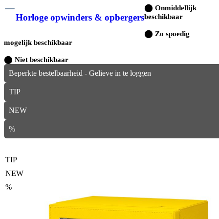
⬤
Onmiddellijk
Horloge opwinders & opbergers
beschikbaar
⬤
Zo spoedig
mogelijk beschikbaar
⬤
Niet beschikbaar
Beperkte bestelbaarheid - Gelieve in te loggen
TIP
NEW
%
TIP
NEW
%