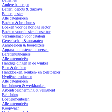
Batterijen
Andere batterijen
Batterij depots & displays
Batterij tester
Alle categorieën
Boeken & brochures
Boeken voor de horloge sector
Boeken voor de sieradensector
Verzamelmap voor catalogi
Gereedschap & apparaten
Aambeelden & boordijzers
Apparaat om stenen te persen
Barettenuitnemers
Alle categorieën
Handige dingen in de winkel
Eten & drinken
Handdoeken, keuken- en toiletpapier
Hygiëne producten
Alle categorieën
Inrichtingen & werkbanken
Arbeidsbescherming & veiligheid
Belichting
Boetiekmeubelen
Alle categorieën
Koopwaar