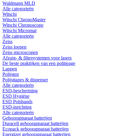
Waldmann MLD
Alle categorieën
Witschi
Witschi ChronoMaster
Witschi Chronoscope
Witschi Micromat
Alle categorieën
Zeiss
Zeiss loepen
Zeiss microscopen
Afzuig- & filtersystemen voor lasers
De beste praktijken van een politieage
Lappen
Polijsten
Polijsttapes & dispenser
Alle categorieën
ESD-bescherming
ESD Hygiëne
ESD Polsbands
ESD-inrichting
Alle categorieën
Gehoorapparaat batterijen
Duracell gehoorapparaat batterijen
Ecopack gehoorapparaat batterijen
Energizer gehoorapparaat batterijen