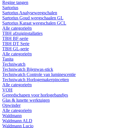
Regine tangen
Sartorius
Sartorius Analyseweegschalen
Sartorius Goud weegschaalen GL
Sartorius Karaat weegschalen GCL
Alle categorieën
TBH afzuiginstallaties
TBH BF-serie
TBH DT Serie
TBH GL-serie
Alle categorieën
Tanita
Techniwatch
Techniwatch Bijenwas-stick
Techniwatch Controle van luminescentie
Techniwatch Horlogemakerpincetten
Alle categorieën
VOH
Gereedschapen voor horlogebandjes
Glas & lunette werktuigen
Opwinder
Alle categorieën
Waldmann
Waldmann ALD
Waldmann Lucio