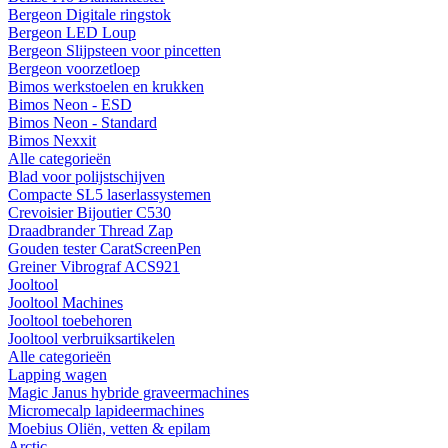
Bergeon Digitale ringstok
Bergeon LED Loup
Bergeon Slijpsteen voor pincetten
Bergeon voorzetloep
Bimos werkstoelen en krukken
Bimos Neon - ESD
Bimos Neon - Standard
Bimos Nexxit
Alle categorieën
Blad voor polijstschijven
Compacte SL5 laserlassystemen
Crevoisier Bijoutier C530
Draadbrander Thread Zap
Gouden tester CaratScreenPen
Greiner Vibrograf ACS921
Jooltool
Jooltool Machines
Jooltool toebehoren
Jooltool verbruiksartikelen
Alle categorieën
Lapping wagen
Magic Janus hybride graveermachines
Micromecalp lapideermachines
Moebius Oliën, vetten & epilam
Arctic