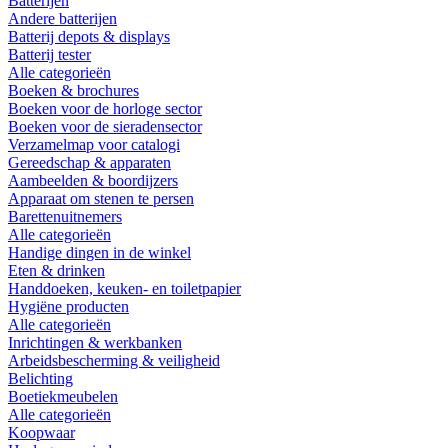
Batterijen
Andere batterijen
Batterij depots & displays
Batterij tester
Alle categorieën
Boeken & brochures
Boeken voor de horloge sector
Boeken voor de sieradensector
Verzamelmap voor catalogi
Gereedschap & apparaten
Aambeelden & boordijzers
Apparaat om stenen te persen
Barettenuitnemers
Alle categorieën
Handige dingen in de winkel
Eten & drinken
Handdoeken, keuken- en toiletpapier
Hygiëne producten
Alle categorieën
Inrichtingen & werkbanken
Arbeidsbescherming & veiligheid
Belichting
Boetiekmeubelen
Alle categorieën
Koopwaar