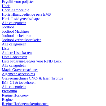
Ergolift voor polijster
Horia
Horia Aambeeldje
Horia Hhandbediende pers EMS
Horia Instelgereedschapen
Alle categorieën
Jooltool
Jooltool Machines
Jooltool toebehoren
Jooltool verbruiksartikelen
Alle categorieën
Lista
Andere Lista kasten
Lista Ladekasten
Lista Program-Badges voor RFID Lock
Alle categorieën
Magic Graveermachines
Algemene accessoires
Graveermachines CNC- & laser (hybride)
IMP-C1 & toebehoren
Alle categorieën
Presidium
Regine Horlogery
Regine
Regine Horlogemakerpincetten