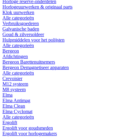
Horloge reserve-onderdelen
Horlogeuurwerken & originaal parts
Klok uurwerken
Alle categorieën
Verbruiksgoederen
Galvanische baden
Goud & zilversoldeer
Hulpmiddelen voor het polijsten
Alle categorieën
Bergeon
Afdichtingen
Bergeon Barettenuitnemers
Bergeon Demagnetiseer apparaten
Alle categorieën
Crevoisier
M12 systeem
M8 systeem
Elma
Elma Antimag
Elma Clean
Elma Cyclomat
Alle categorieën
Ergolift
Ergolift voor goudsmeden
Ergolift voor horlogemakers