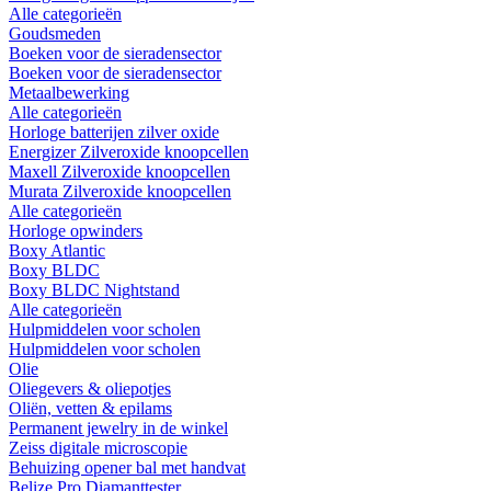
Alle categorieën
Goudsmeden
Boeken voor de sieradensector
Boeken voor de sieradensector
Metaalbewerking
Alle categorieën
Horloge batterijen zilver oxide
Energizer Zilveroxide knoopcellen
Maxell Zilveroxide knoopcellen
Murata Zilveroxide knoopcellen
Alle categorieën
Horloge opwinders
Boxy Atlantic
Boxy BLDC
Boxy BLDC Nightstand
Alle categorieën
Hulpmiddelen voor scholen
Hulpmiddelen voor scholen
Olie
Oliegevers & oliepotjes
Oliën, vetten & epilams
Permanent jewelry in de winkel
Zeiss digitale microscopie
Behuizing opener bal met handvat
Belize Pro Diamanttester