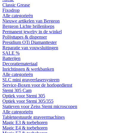
Classic Grease
Fixodrop
Alle categorieën
Nieuwe artikelen van Bergeon
Bergeon Lichte brillenloeps
Permanent jewelry in de winkel
Polijsttapes & dispenser
Presidium OTi Diamanttester
Reparatie van vouwsluitingen
SALE %
Batterijen
Decoratiemateriaal
Inrichtingen & werkbanken
Alle categorieën
SLC mini graveerlasersysteem
Service-Boxen voor de horlogedienst
Stemi 305 Cam
Optiek voor Stemi 305
Optiek voor Stemi 305/355
Statieven voor Zeiss Stemi microscopen
Alle categorieën
Tabletgestuurde graveermachines
Magic E3 & toebehoren
Magic E4 & toebehoren