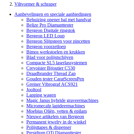
Viltvormer & schraper
Aanbevelingen en speciale aanbiedingen
Behuizing opener bal met handvat
Belize Pro Diamanttester
Bergeon Digitale ringstok
Bergeon LED Loup
Bergeon Slijpsteen voor pincetten
Bergeon voorzetloep
Bimos werkstoelen en krukken
Blad voor polijstschijven
Compacte SL5 laserlassystemen
Crevoisier Bijoutier C530
Draadbrander Thread Zap
Gouden tester CaratScreenPen
Greiner Vibrograf ACS921
Jooltool
Lapping wagen
Magic Janus hybride graveermachines
Micromecalp lapideermachines
Moebius Oliën, vetten & epilam
Nieuwe artikelen van Bergeon
Permanent jewelry in de winkel
Polijsttapes & dispenser
Presidium OTi Diamanttester