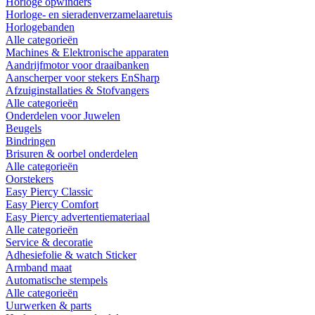
Horloge opwinders
Horloge- en sieradenverzamelaaretuis
Horlogebanden
Alle categorieën
Machines & Elektronische apparaten
Aandrijfmotor voor draaibanken
Aanscherper voor stekers EnSharp
Afzuiginstallaties & Stofvangers
Alle categorieën
Onderdelen voor Juwelen
Beugels
Bindringen
Brisuren & oorbel onderdelen
Alle categorieën
Oorstekers
Easy Piercy Classic
Easy Piercy Comfort
Easy Piercy advertentiemateriaal
Alle categorieën
Service & decoratie
Adhesiefolie & watch Sticker
Armband maat
Automatische stempels
Alle categorieën
Uurwerken & parts