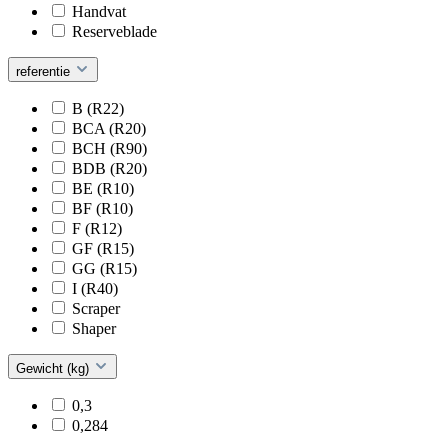
Handvat
Reserveblade
referentie
B (R22)
BCA (R20)
BCH (R90)
BDB (R20)
BE (R10)
BF (R10)
F (R12)
GF (R15)
GG (R15)
I (R40)
Scraper
Shaper
Gewicht (kg)
0,3
0,284