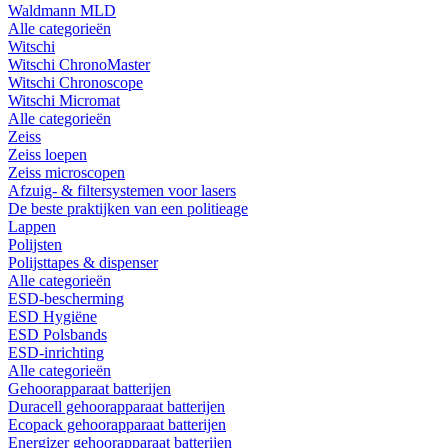
Waldmann MLD
Alle categorieën
Witschi
Witschi ChronoMaster
Witschi Chronoscope
Witschi Micromat
Alle categorieën
Zeiss
Zeiss loepen
Zeiss microscopen
Afzuig- & filtersystemen voor lasers
De beste praktijken van een politieage
Lappen
Polijsten
Polijsttapes & dispenser
Alle categorieën
ESD-bescherming
ESD Hygiëne
ESD Polsbands
ESD-inrichting
Alle categorieën
Gehoorapparaat batterijen
Duracell gehoorapparaat batterijen
Ecopack gehoorapparaat batterijen
Energizer gehoorapparaat batterijen