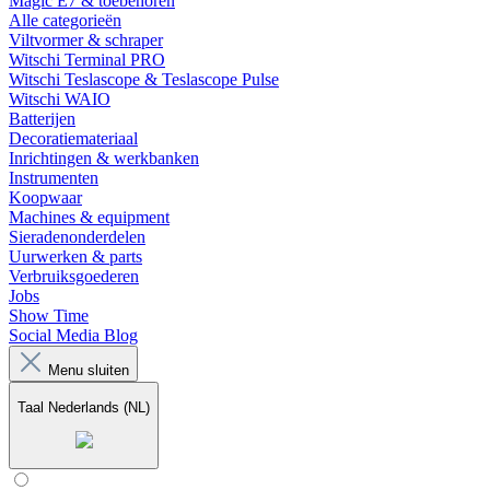
Magic E7 & toebehoren
Alle categorieën
Viltvormer & schraper
Witschi Terminal PRO
Witschi Teslascope & Teslascope Pulse
Witschi WAIO
Batterijen
Decoratiemateriaal
Inrichtingen & werkbanken
Instrumenten
Koopwaar
Machines & equipment
Sieradenonderdelen
Uurwerken & parts
Verbruiksgoederen
Jobs
Show Time
Social Media Blog
Menu sluiten
Taal
Nederlands (NL)