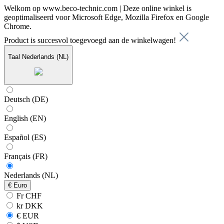
Welkom op www.beco-technic.com | Deze online winkel is
geoptimaliseerd voor Microsoft Edge, Mozilla Firefox en Google
Chrome.
Product is succesvol toegevoegd aan de winkelwagen!
Taal
Nederlands (NL)
Deutsch (DE)
English (EN)
Español (ES)
Français (FR)
Nederlands (NL)
€
Euro
Fr CHF
kr DKK
€ EUR