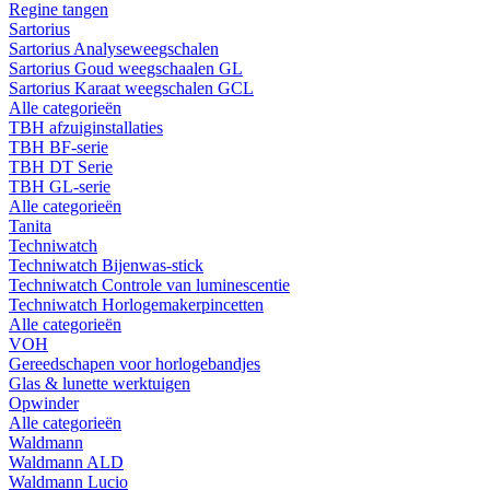
Regine tangen
Sartorius
Sartorius Analyseweegschalen
Sartorius Goud weegschaalen GL
Sartorius Karaat weegschalen GCL
Alle categorieën
TBH afzuiginstallaties
TBH BF-serie
TBH DT Serie
TBH GL-serie
Alle categorieën
Tanita
Techniwatch
Techniwatch Bijenwas-stick
Techniwatch Controle van luminescentie
Techniwatch Horlogemakerpincetten
Alle categorieën
VOH
Gereedschapen voor horlogebandjes
Glas & lunette werktuigen
Opwinder
Alle categorieën
Waldmann
Waldmann ALD
Waldmann Lucio