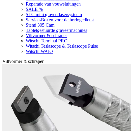
Reparatie van vouwsluitingen
SALE %
SLC mini graveerlasersysteem
Service-Boxen voor de horlogedienst
Stemi 305 Cam
Tabletgestuurde graveermachines
Viltvormer & schraper
Witschi Terminal PRO
Witschi Teslascope & Teslascope Pulse
Witschi WAIO
Viltvormer & schraper