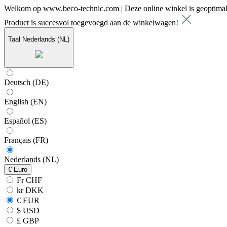
Welkom op www.beco-technic.com | Deze online winkel is geoptimal
Product is succesvol toegevoegd aan de winkelwagen!
Taal
Nederlands (NL)
Deutsch (DE)
English (EN)
Español (ES)
Français (FR)
Nederlands (NL)
€
Euro
Fr CHF
kr DKK
€ EUR
$ USD
£ GBP