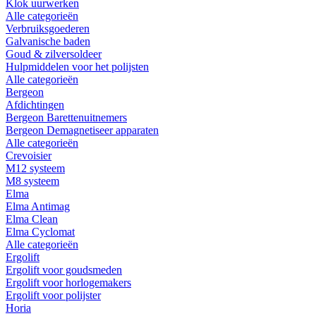
Klok uurwerken
Alle categorieën
Verbruiksgoederen
Galvanische baden
Goud & zilversoldeer
Hulpmiddelen voor het polijsten
Alle categorieën
Bergeon
Afdichtingen
Bergeon Barettenuitnemers
Bergeon Demagnetiseer apparaten
Alle categorieën
Crevoisier
M12 systeem
M8 systeem
Elma
Elma Antimag
Elma Clean
Elma Cyclomat
Alle categorieën
Ergolift
Ergolift voor goudsmeden
Ergolift voor horlogemakers
Ergolift voor polijster
Horia