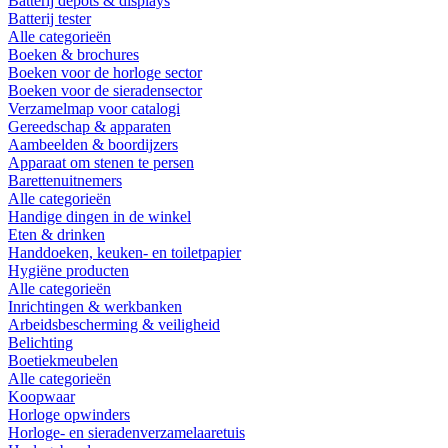
Batterij depots & displays
Batterij tester
Alle categorieën
Boeken & brochures
Boeken voor de horloge sector
Boeken voor de sieradensector
Verzamelmap voor catalogi
Gereedschap & apparaten
Aambeelden & boordijzers
Apparaat om stenen te persen
Barettenuitnemers
Alle categorieën
Handige dingen in de winkel
Eten & drinken
Handdoeken, keuken- en toiletpapier
Hygiëne producten
Alle categorieën
Inrichtingen & werkbanken
Arbeidsbescherming & veiligheid
Belichting
Boetiekmeubelen
Alle categorieën
Koopwaar
Horloge opwinders
Horloge- en sieradenverzamelaaretuis