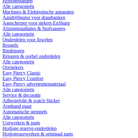
Horlogebanden
Alle categorieën
Machines & Elektronische apparaten
Aandrijfmotor voor draaibanken
Aanscherper voor stekers EnSharp
Afzuiginstallaties & Stofvangers
Alle categorieën
Onderdelen voor Juwelen
Beugels
Bindringen
Brisuren & oorbel onderdelen
Alle categorieën
Oorstekers
Easy Piercy Classic
Easy Piercy Comfort
Easy Piercy advertentiemateriaal
Alle categorieën
Service & decoratie
Adhesiefolie & watch Sticker
Armband maat
Automatische stempels
Alle categorieën
Uurwerken & parts
Horloge reserve-onderdelen
Horlogeuurwerken & originaal parts