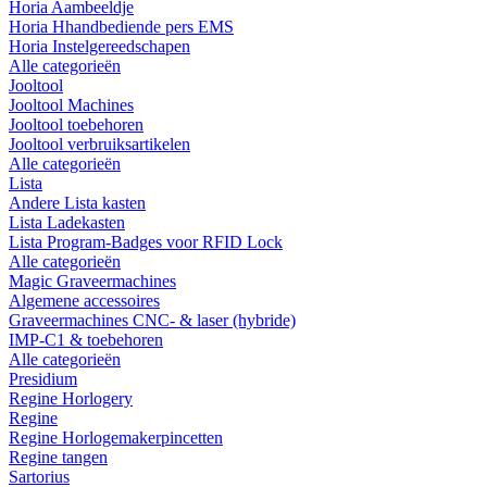
Horia Aambeeldje
Horia Hhandbediende pers EMS
Horia Instelgereedschapen
Alle categorieën
Jooltool
Jooltool Machines
Jooltool toebehoren
Jooltool verbruiksartikelen
Alle categorieën
Lista
Andere Lista kasten
Lista Ladekasten
Lista Program-Badges voor RFID Lock
Alle categorieën
Magic Graveermachines
Algemene accessoires
Graveermachines CNC- & laser (hybride)
IMP-C1 & toebehoren
Alle categorieën
Presidium
Regine Horlogery
Regine
Regine Horlogemakerpincetten
Regine tangen
Sartorius