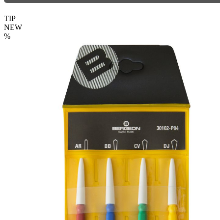
TIP
NEW
%