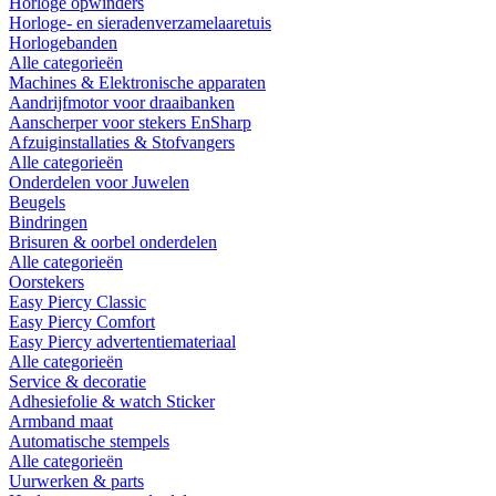
Horloge opwinders
Horloge- en sieradenverzamelaaretuis
Horlogebanden
Alle categorieën
Machines & Elektronische apparaten
Aandrijfmotor voor draaibanken
Aanscherper voor stekers EnSharp
Afzuiginstallaties & Stofvangers
Alle categorieën
Onderdelen voor Juwelen
Beugels
Bindringen
Brisuren & oorbel onderdelen
Alle categorieën
Oorstekers
Easy Piercy Classic
Easy Piercy Comfort
Easy Piercy advertentiemateriaal
Alle categorieën
Service & decoratie
Adhesiefolie & watch Sticker
Armband maat
Automatische stempels
Alle categorieën
Uurwerken & parts