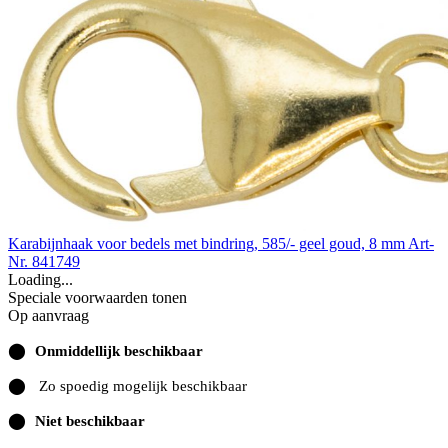
Karabijnhaak voor bedels met bindring, 585/- geel goud, 8 mm
Art-
Nr. 841749
Loading...
Speciale voorwaarden tonen
Op aanvraag
⬤
Onmiddellijk beschikbaar
⬤
Zo spoedig mogelijk beschikbaar
⬤
Niet beschikbaar