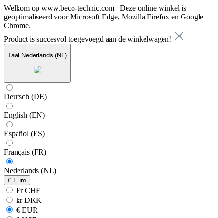
Welkom op www.beco-technic.com | Deze online winkel is
geoptimaliseerd voor Microsoft Edge, Mozilla Firefox en Google
Chrome.
Product is succesvol toegevoegd aan de winkelwagen!
Taal
Nederlands (NL)
Deutsch (DE)
English (EN)
Español (ES)
Français (FR)
Nederlands (NL)
€
Euro
Fr CHF
kr DKK
€ EUR