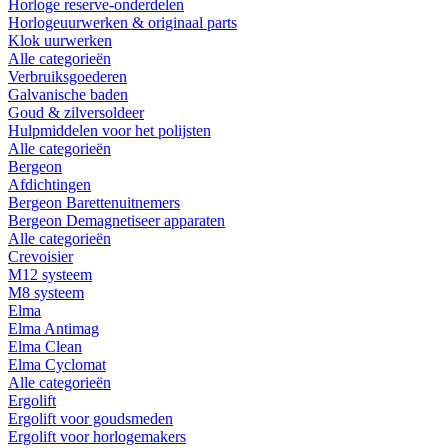
Horloge reserve-onderdelen
Horlogeuurwerken & originaal parts
Klok uurwerken
Alle categorieën
Verbruiksgoederen
Galvanische baden
Goud & zilversoldeer
Hulpmiddelen voor het polijsten
Alle categorieën
Bergeon
Afdichtingen
Bergeon Barettenuitnemers
Bergeon Demagnetiseer apparaten
Alle categorieën
Crevoisier
M12 systeem
M8 systeem
Elma
Elma Antimag
Elma Clean
Elma Cyclomat
Alle categorieën
Ergolift
Ergolift voor goudsmeden
Ergolift voor horlogemakers