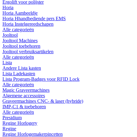
Ergolift voor polijster
Horia
Horia Aambeeldje
Horia Hhandbediende pers EMS
Horia Instelgereedschapen
Alle categorieën
Jooltool
Jooltool Machines
Jooltool toebehoren
Jooltool verbruiksartikelen
Alle categorieën
Lista
Andere Lista kasten
Lista Ladekasten
Lista Program-Badges voor RFID Lock
Alle categorieën
Magic Graveermachines
Algemene accessoires
Graveermachines CNC- & laser (hybride)
IMP-C1 & toebehoren
Alle categorieën
Presidium
Regine Horlogery
Regine
Regine Horlogemakerpincetten