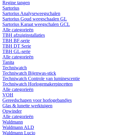
Regine tangen
Sartorius
Sartorius Analyseweegschalen
Sartorius Goud weegschaalen GL
Sartorius Karaat weegschalen GCL
Alle categorieën
TBH afzuiginstallaties
TBH BF-serie
TBH DT Serie
TBH GL-serie
Alle categorieën
Tanita
Techniwatch
Techniwatch Bijenwas-stick
Techniwatch Controle van luminescentie
Techniwatch Horlogemakerpincetten
Alle categorieën
VOH
Gereedschapen voor horlogebandjes
Glas & lunette werktuigen
Opwinder
Alle categorieën
Waldmann
Waldmann ALD
Waldmann Lucio