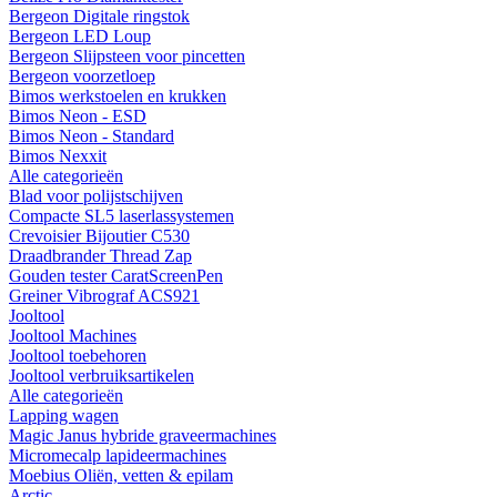
Bergeon Digitale ringstok
Bergeon LED Loup
Bergeon Slijpsteen voor pincetten
Bergeon voorzetloep
Bimos werkstoelen en krukken
Bimos Neon - ESD
Bimos Neon - Standard
Bimos Nexxit
Alle categorieën
Blad voor polijstschijven
Compacte SL5 laserlassystemen
Crevoisier Bijoutier C530
Draadbrander Thread Zap
Gouden tester CaratScreenPen
Greiner Vibrograf ACS921
Jooltool
Jooltool Machines
Jooltool toebehoren
Jooltool verbruiksartikelen
Alle categorieën
Lapping wagen
Magic Janus hybride graveermachines
Micromecalp lapideermachines
Moebius Oliën, vetten & epilam
Arctic