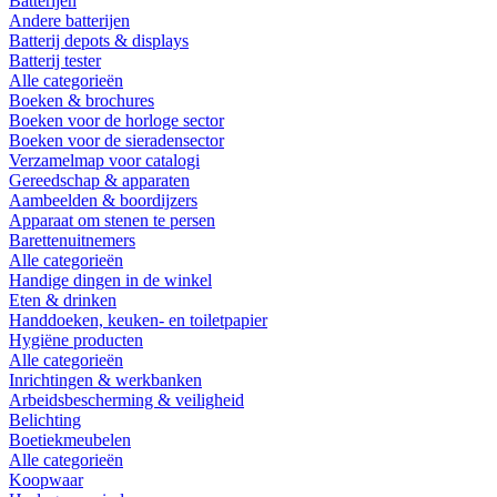
Batterijen
Andere batterijen
Batterij depots & displays
Batterij tester
Alle categorieën
Boeken & brochures
Boeken voor de horloge sector
Boeken voor de sieradensector
Verzamelmap voor catalogi
Gereedschap & apparaten
Aambeelden & boordijzers
Apparaat om stenen te persen
Barettenuitnemers
Alle categorieën
Handige dingen in de winkel
Eten & drinken
Handdoeken, keuken- en toiletpapier
Hygiëne producten
Alle categorieën
Inrichtingen & werkbanken
Arbeidsbescherming & veiligheid
Belichting
Boetiekmeubelen
Alle categorieën
Koopwaar