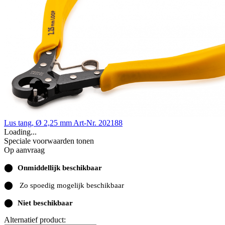
Lus tang, Ø 2,25 mm
Art-Nr. 202188
Loading...
Speciale voorwaarden tonen
Op aanvraag
⬤
Onmiddellijk beschikbaar
⬤
Zo spoedig mogelijk beschikbaar
⬤
Niet beschikbaar
Alternatief product: