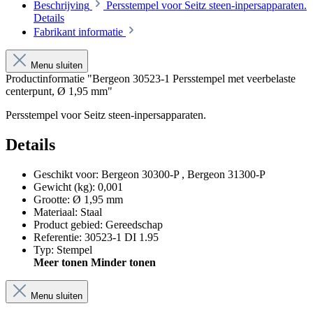
Beschrijving
Persstempel voor Seitz steen-inpersapparaten.
Details
Fabrikant informatie
Menu sluiten
Productinformatie "Bergeon 30523-1 Persstempel met veerbelaste
centerpunt, Ø 1,95 mm"
Persstempel voor Seitz steen-inpersapparaten.
Details
Geschikt voor
:
Bergeon 30300-P
, Bergeon 31300-P
Gewicht (kg)
:
0,001
Grootte
:
Ø 1,95 mm
Materiaal
:
Staal
Product gebied
:
Gereedschap
Referentie
:
30523-1 DI 1.95
Typ
:
Stempel
Meer tonen
Minder tonen
Menu sluiten