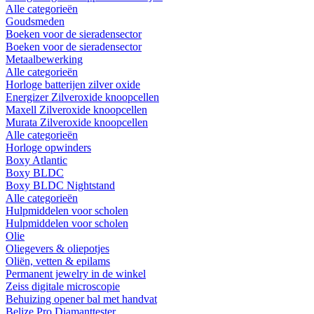
Alle categorieën
Goudsmeden
Boeken voor de sieradensector
Boeken voor de sieradensector
Metaalbewerking
Alle categorieën
Horloge batterijen zilver oxide
Energizer Zilveroxide knoopcellen
Maxell Zilveroxide knoopcellen
Murata Zilveroxide knoopcellen
Alle categorieën
Horloge opwinders
Boxy Atlantic
Boxy BLDC
Boxy BLDC Nightstand
Alle categorieën
Hulpmiddelen voor scholen
Hulpmiddelen voor scholen
Olie
Oliegevers & oliepotjes
Oliën, vetten & epilams
Permanent jewelry in de winkel
Zeiss digitale microscopie
Behuizing opener bal met handvat
Belize Pro Diamanttester