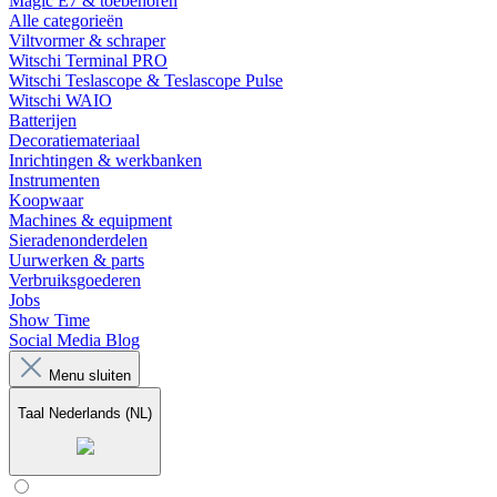
Magic E7 & toebehoren
Alle categorieën
Viltvormer & schraper
Witschi Terminal PRO
Witschi Teslascope & Teslascope Pulse
Witschi WAIO
Batterijen
Decoratiemateriaal
Inrichtingen & werkbanken
Instrumenten
Koopwaar
Machines & equipment
Sieradenonderdelen
Uurwerken & parts
Verbruiksgoederen
Jobs
Show Time
Social Media Blog
Menu sluiten
Taal
Nederlands (NL)