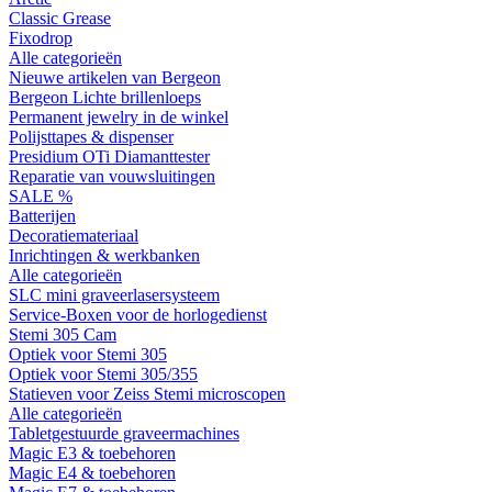
Classic Grease
Fixodrop
Alle categorieën
Nieuwe artikelen van Bergeon
Bergeon Lichte brillenloeps
Permanent jewelry in de winkel
Polijsttapes & dispenser
Presidium OTi Diamanttester
Reparatie van vouwsluitingen
SALE %
Batterijen
Decoratiemateriaal
Inrichtingen & werkbanken
Alle categorieën
SLC mini graveerlasersysteem
Service-Boxen voor de horlogedienst
Stemi 305 Cam
Optiek voor Stemi 305
Optiek voor Stemi 305/355
Statieven voor Zeiss Stemi microscopen
Alle categorieën
Tabletgestuurde graveermachines
Magic E3 & toebehoren
Magic E4 & toebehoren