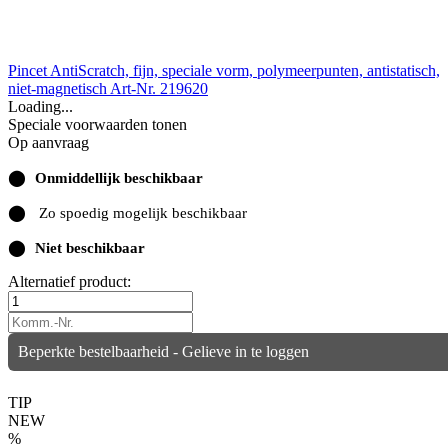
Pincet AntiScratch, fijn, speciale vorm, polymeerpunten, antistatisch,
niet-magnetisch
Art-Nr. 219620
Loading...
Speciale voorwaarden tonen
Op aanvraag
⬤
Onmiddellijk beschikbaar
⬤
Zo spoedig mogelijk beschikbaar
⬤
Niet beschikbaar
Alternatief product:
Beperkte bestelbaarheid - Gelieve in te loggen
TIP
NEW
%