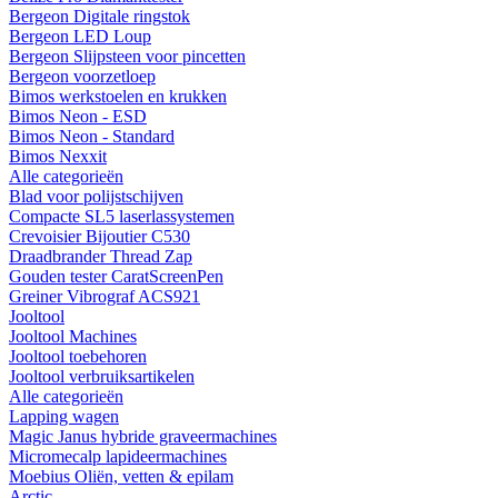
Bergeon Digitale ringstok
Bergeon LED Loup
Bergeon Slijpsteen voor pincetten
Bergeon voorzetloep
Bimos werkstoelen en krukken
Bimos Neon - ESD
Bimos Neon - Standard
Bimos Nexxit
Alle categorieën
Blad voor polijstschijven
Compacte SL5 laserlassystemen
Crevoisier Bijoutier C530
Draadbrander Thread Zap
Gouden tester CaratScreenPen
Greiner Vibrograf ACS921
Jooltool
Jooltool Machines
Jooltool toebehoren
Jooltool verbruiksartikelen
Alle categorieën
Lapping wagen
Magic Janus hybride graveermachines
Micromecalp lapideermachines
Moebius Oliën, vetten & epilam
Arctic