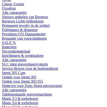
Classic Grease
Fixodrop
Alle categorieën
Nieuwe artikelen van Bergeon
Bergeon Lichte brillenloeps
Permanent jewelry in de winkel
Polijsttapes & dispenser
Presidium OTi Diamanttester
Reparatie van vouwsluitingen
SALE %
Batterijen
Decoratiemateriaal
Inrichtingen & werkbanken
Alle categorieën
SLC mini graveerlasersysteem
Service-Boxen voor de horlogedienst
Stemi 305 Cam
Optiek voor Stemi 305
Optiek voor Stemi 305/355
Statieven voor Zeiss Stemi microscopen
Alle categorieën
Tabletgestuurde graveermachines
Magic E3 & toebehoren
Magic E4 & toebehoren