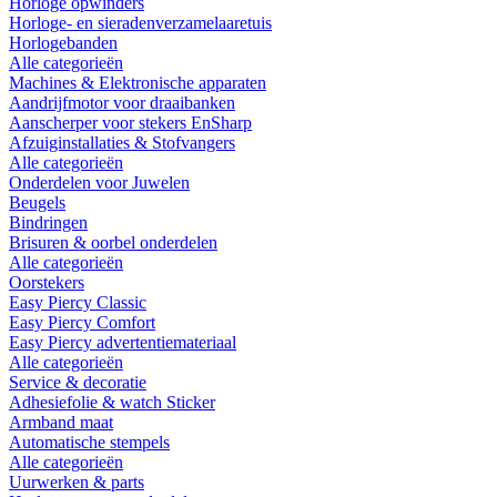
Horloge opwinders
Horloge- en sieradenverzamelaaretuis
Horlogebanden
Alle categorieën
Machines & Elektronische apparaten
Aandrijfmotor voor draaibanken
Aanscherper voor stekers EnSharp
Afzuiginstallaties & Stofvangers
Alle categorieën
Onderdelen voor Juwelen
Beugels
Bindringen
Brisuren & oorbel onderdelen
Alle categorieën
Oorstekers
Easy Piercy Classic
Easy Piercy Comfort
Easy Piercy advertentiemateriaal
Alle categorieën
Service & decoratie
Adhesiefolie & watch Sticker
Armband maat
Automatische stempels
Alle categorieën
Uurwerken & parts