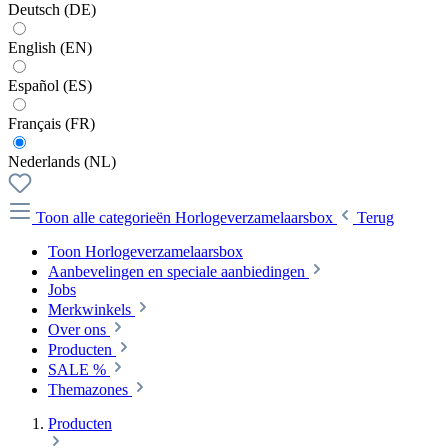
Deutsch (DE)
English (EN)
Español (ES)
Français (FR)
Nederlands (NL)
Toon alle categorieën
Horlogeverzamelaarsbox
Terug
Toon Horlogeverzamelaarsbox
Aanbevelingen en speciale aanbiedingen
Jobs
Merkwinkels
Over ons
Producten
SALE %
Themazones
Producten