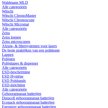
Waldmann MLD
Alle categorieën
Witschi
Witschi ChronoMaster
Witschi Chronoscope
Witschi Micromat
Alle categorieën
Zeiss
Zeiss loepen
Zeiss microscopen
Afzuig- & filtersystemen voor lasers
De beste praktijken van een politieage
Lappen
Polijsten
Polijsttapes & dispenser
Alle categorieën
ESD-bescherming
ESD Hygiëne
ESD Polsbands
ESD-inrichting
Alle categorieën
Gehoorapparaat batterijen
Duracell gehoorapparaat batterijen
Ecopack gehoorapparaat batterijen
Energizer gehoorapparaat batterijen