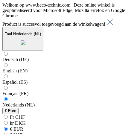
Welkom op www.beco-technic.com | Deze online winkel is
geoptimaliseerd voor Microsoft Edge, Mozilla Firefox en Google
Chrome.
Product is succesvol toegevoegd aan de winkelwagen!
Taal
Nederlands (NL)
Deutsch (DE)
English (EN)
Español (ES)
Français (FR)
Nederlands (NL)
€
Euro
Fr CHF
kr DKK
€ EUR