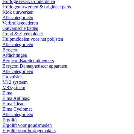
Horloge reserve-onderdelen
Horlogeuurwerken & originaal parts
Klok uurwerken
Alle categorieën
Verbruiksgoederen
Galvanische baden
Goud & zilversoldeer
Hulpmiddelen voor het polijsten
Alle categorieën
Bergeon
Afdichtingen
Bergeon Barettenuitnemers
Bergeon Demagnetiseer apparaten
Alle categorieën
Crevoisier
M12 systeem
M8 systeem
Elma
Elma Antimag
Elma Clean
Elma Cyclomat
Alle categorieën
Ergolift
Ergolift voor goudsmeden
Ergolift voor horlogemakers