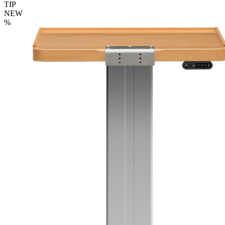
TIP
NEW
%