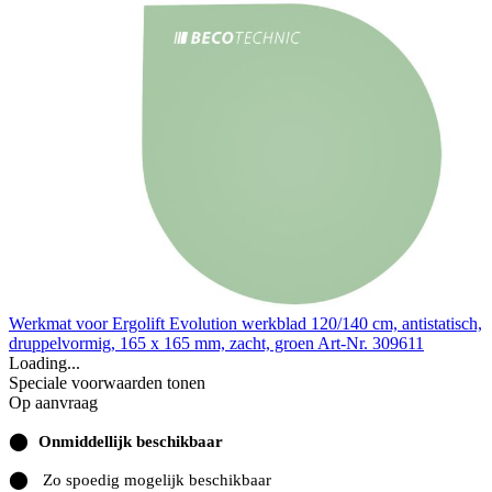
Werkmat voor Ergolift Evolution werkblad 120/140 cm, antistatisch,
druppelvormig, 165 x 165 mm, zacht, groen
Art-Nr. 309611
Loading...
Speciale voorwaarden tonen
Op aanvraag
⬤
Onmiddellijk beschikbaar
⬤
Zo spoedig mogelijk beschikbaar