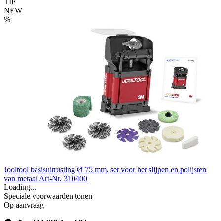
TIP
NEW
%
Jooltool basisuitrusting Ø 75 mm, set voor het slijpen en polijsten
van metaal
Art-Nr. 310400
Loading...
Speciale voorwaarden tonen
Op aanvraag