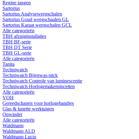
Regine tangen
Sartorius
Sartorius Analyseweegschalen
Sartorius Goud weegschaalen GL
Sartorius Karaat weegschalen GCL
Alle categorieën
TBH afzuiginstallaties
TBH BF-serie
TBH DT Serie
TBH GL-serie
Alle categorieën
Tanita
Techniwatch
Techniwatch Bijenwas-stick
Techniwatch Controle van luminescentie
Techniwatch Horlogemakerpincetten
Alle categorieën
VOH
Gereedschapen voor horlogebandjes
Glas & lunette werktuigen
Opwinder
Alle categorieën
Waldmann
Waldmann ALD
Waldmann Lucio