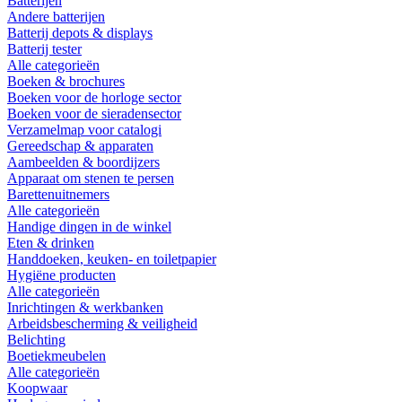
Batterijen
Andere batterijen
Batterij depots & displays
Batterij tester
Alle categorieën
Boeken & brochures
Boeken voor de horloge sector
Boeken voor de sieradensector
Verzamelmap voor catalogi
Gereedschap & apparaten
Aambeelden & boordijzers
Apparaat om stenen te persen
Barettenuitnemers
Alle categorieën
Handige dingen in de winkel
Eten & drinken
Handdoeken, keuken- en toiletpapier
Hygiëne producten
Alle categorieën
Inrichtingen & werkbanken
Arbeidsbescherming & veiligheid
Belichting
Boetiekmeubelen
Alle categorieën
Koopwaar