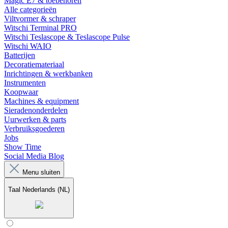
Magic E7 & toebehoren
Alle categorieën
Viltvormer & schraper
Witschi Terminal PRO
Witschi Teslascope & Teslascope Pulse
Witschi WAIO
Batterijen
Decoratiemateriaal
Inrichtingen & werkbanken
Instrumenten
Koopwaar
Machines & equipment
Sieradenonderdelen
Uurwerken & parts
Verbruiksgoederen
Jobs
Show Time
Social Media Blog
Menu sluiten
Taal
Nederlands (NL)