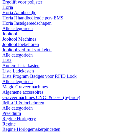
Ergolift voor polijster
Horia
Horia Aambeeldje
Horia Hhandbediende pers EMS
Horia Instelgereedschapen
Alle categorieën
Jooltool
Jooltool Machines
Jooltool toebehoren
Jooltool verbruiksartikelen
Alle categorieën
Lista
Andere Lista kasten
Lista Ladekasten
Lista Program-Badges voor RFID Lock
Alle categorieën
Magic Graveermachines
Algemene accessoires
Graveermachines CNC- & laser (hybride)
IMP-C1 & toebehoren
Alle categorieën
Presidium
Regine Horlogery
Regine
Regine Horlogemakerpincetten