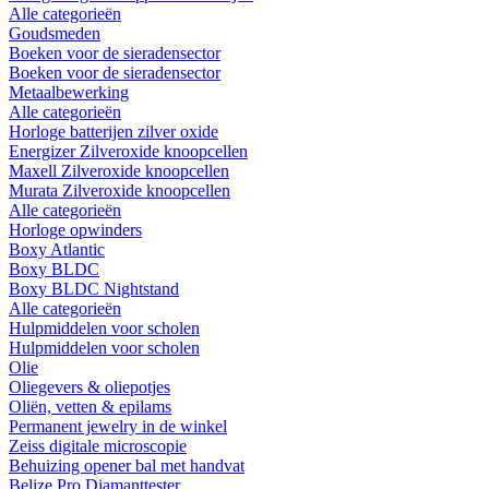
Alle categorieën
Goudsmeden
Boeken voor de sieradensector
Boeken voor de sieradensector
Metaalbewerking
Alle categorieën
Horloge batterijen zilver oxide
Energizer Zilveroxide knoopcellen
Maxell Zilveroxide knoopcellen
Murata Zilveroxide knoopcellen
Alle categorieën
Horloge opwinders
Boxy Atlantic
Boxy BLDC
Boxy BLDC Nightstand
Alle categorieën
Hulpmiddelen voor scholen
Hulpmiddelen voor scholen
Olie
Oliegevers & oliepotjes
Oliën, vetten & epilams
Permanent jewelry in de winkel
Zeiss digitale microscopie
Behuizing opener bal met handvat
Belize Pro Diamanttester