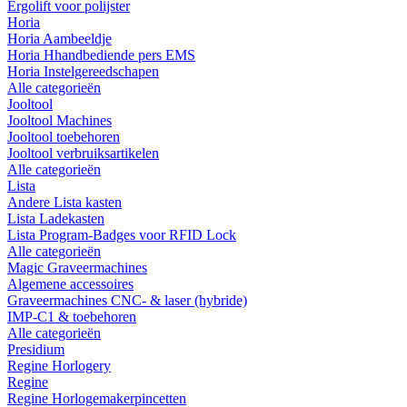
Ergolift voor polijster
Horia
Horia Aambeeldje
Horia Hhandbediende pers EMS
Horia Instelgereedschapen
Alle categorieën
Jooltool
Jooltool Machines
Jooltool toebehoren
Jooltool verbruiksartikelen
Alle categorieën
Lista
Andere Lista kasten
Lista Ladekasten
Lista Program-Badges voor RFID Lock
Alle categorieën
Magic Graveermachines
Algemene accessoires
Graveermachines CNC- & laser (hybride)
IMP-C1 & toebehoren
Alle categorieën
Presidium
Regine Horlogery
Regine
Regine Horlogemakerpincetten