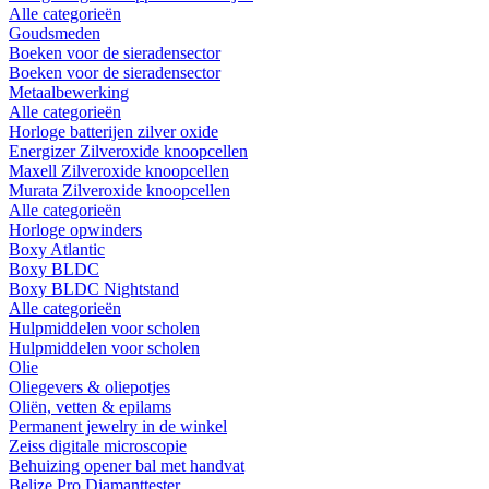
Alle categorieën
Goudsmeden
Boeken voor de sieradensector
Boeken voor de sieradensector
Metaalbewerking
Alle categorieën
Horloge batterijen zilver oxide
Energizer Zilveroxide knoopcellen
Maxell Zilveroxide knoopcellen
Murata Zilveroxide knoopcellen
Alle categorieën
Horloge opwinders
Boxy Atlantic
Boxy BLDC
Boxy BLDC Nightstand
Alle categorieën
Hulpmiddelen voor scholen
Hulpmiddelen voor scholen
Olie
Oliegevers & oliepotjes
Oliën, vetten & epilams
Permanent jewelry in de winkel
Zeiss digitale microscopie
Behuizing opener bal met handvat
Belize Pro Diamanttester