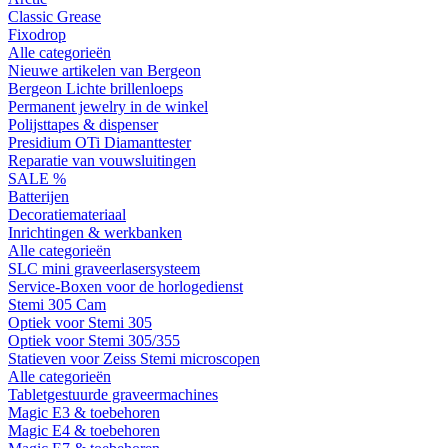
Classic Grease
Fixodrop
Alle categorieën
Nieuwe artikelen van Bergeon
Bergeon Lichte brillenloeps
Permanent jewelry in de winkel
Polijsttapes & dispenser
Presidium OTi Diamanttester
Reparatie van vouwsluitingen
SALE %
Batterijen
Decoratiemateriaal
Inrichtingen & werkbanken
Alle categorieën
SLC mini graveerlasersysteem
Service-Boxen voor de horlogedienst
Stemi 305 Cam
Optiek voor Stemi 305
Optiek voor Stemi 305/355
Statieven voor Zeiss Stemi microscopen
Alle categorieën
Tabletgestuurde graveermachines
Magic E3 & toebehoren
Magic E4 & toebehoren