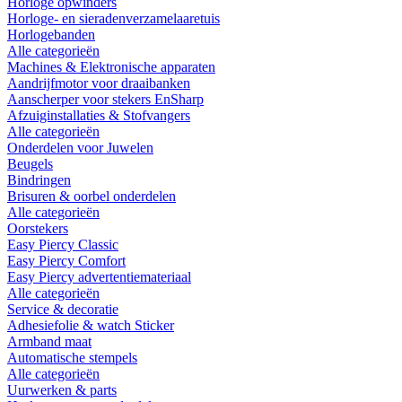
Horloge opwinders
Horloge- en sieradenverzamelaaretuis
Horlogebanden
Alle categorieën
Machines & Elektronische apparaten
Aandrijfmotor voor draaibanken
Aanscherper voor stekers EnSharp
Afzuiginstallaties & Stofvangers
Alle categorieën
Onderdelen voor Juwelen
Beugels
Bindringen
Brisuren & oorbel onderdelen
Alle categorieën
Oorstekers
Easy Piercy Classic
Easy Piercy Comfort
Easy Piercy advertentiemateriaal
Alle categorieën
Service & decoratie
Adhesiefolie & watch Sticker
Armband maat
Automatische stempels
Alle categorieën
Uurwerken & parts