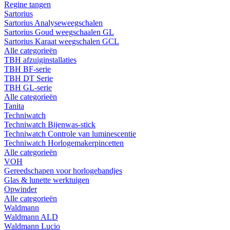
Regine tangen
Sartorius
Sartorius Analyseweegschalen
Sartorius Goud weegschaalen GL
Sartorius Karaat weegschalen GCL
Alle categorieën
TBH afzuiginstallaties
TBH BF-serie
TBH DT Serie
TBH GL-serie
Alle categorieën
Tanita
Techniwatch
Techniwatch Bijenwas-stick
Techniwatch Controle van luminescentie
Techniwatch Horlogemakerpincetten
Alle categorieën
VOH
Gereedschapen voor horlogebandjes
Glas & lunette werktuigen
Opwinder
Alle categorieën
Waldmann
Waldmann ALD
Waldmann Lucio