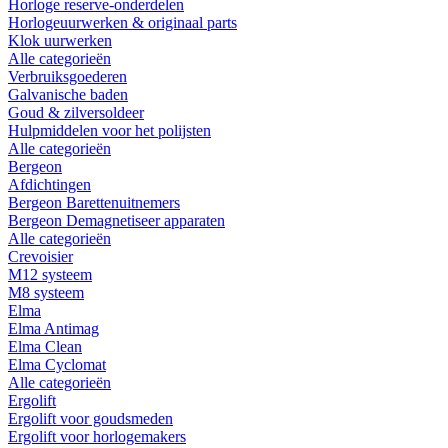
Horloge reserve-onderdelen
Horlogeuurwerken & originaal parts
Klok uurwerken
Alle categorieën
Verbruiksgoederen
Galvanische baden
Goud & zilversoldeer
Hulpmiddelen voor het polijsten
Alle categorieën
Bergeon
Afdichtingen
Bergeon Barettenuitnemers
Bergeon Demagnetiseer apparaten
Alle categorieën
Crevoisier
M12 systeem
M8 systeem
Elma
Elma Antimag
Elma Clean
Elma Cyclomat
Alle categorieën
Ergolift
Ergolift voor goudsmeden
Ergolift voor horlogemakers