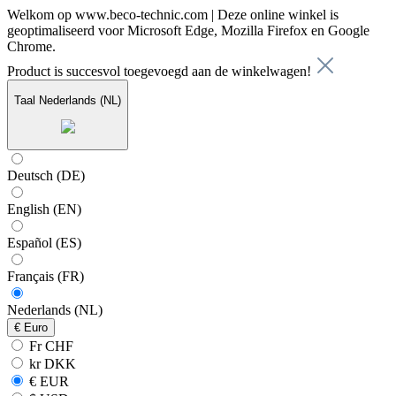
Welkom op www.beco-technic.com | Deze online winkel is
geoptimaliseerd voor Microsoft Edge, Mozilla Firefox en Google
Chrome.
Product is succesvol toegevoegd aan de winkelwagen!
Taal
Nederlands (NL)
Deutsch (DE)
English (EN)
Español (ES)
Français (FR)
Nederlands (NL)
€
Euro
Fr CHF
kr DKK
€ EUR