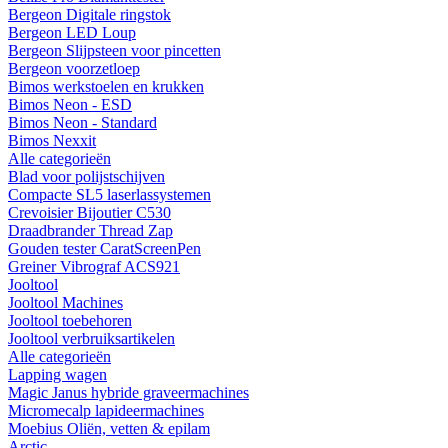
Bergeon Digitale ringstok
Bergeon LED Loup
Bergeon Slijpsteen voor pincetten
Bergeon voorzetloep
Bimos werkstoelen en krukken
Bimos Neon - ESD
Bimos Neon - Standard
Bimos Nexxit
Alle categorieën
Blad voor polijstschijven
Compacte SL5 laserlassystemen
Crevoisier Bijoutier C530
Draadbrander Thread Zap
Gouden tester CaratScreenPen
Greiner Vibrograf ACS921
Jooltool
Jooltool Machines
Jooltool toebehoren
Jooltool verbruiksartikelen
Alle categorieën
Lapping wagen
Magic Janus hybride graveermachines
Micromecalp lapideermachines
Moebius Oliën, vetten & epilam
Arctic