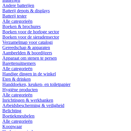
Batterijen
Andere batterijen
Batterij depots & displays
Batterij tester
Alle categorieën
Boeken & brochures
Boeken voor de horloge sector
Boeken voor de sieradensector
Verzamelmap voor catalogi
Gereedschap & apparaten
Aambeelden & boordijzers
Apparaat om stenen te persen
Barettenuitnemers
Alle categorieën
Handige dingen in de winkel
Eten & drinken
Handdoeken, keuken- en toiletpapier
Hygiëne producten
Alle categorieën
Inrichtingen & werkbanken
Arbeidsbescherming & veiligheid
Belichting
Boetiekmeubelen
Alle categorieën
Koopwaar