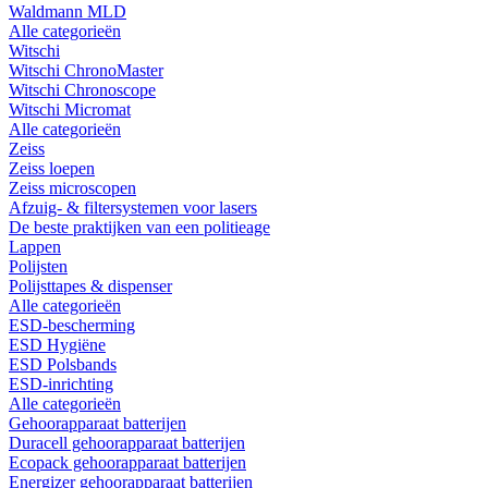
Waldmann MLD
Alle categorieën
Witschi
Witschi ChronoMaster
Witschi Chronoscope
Witschi Micromat
Alle categorieën
Zeiss
Zeiss loepen
Zeiss microscopen
Afzuig- & filtersystemen voor lasers
De beste praktijken van een politieage
Lappen
Polijsten
Polijsttapes & dispenser
Alle categorieën
ESD-bescherming
ESD Hygiëne
ESD Polsbands
ESD-inrichting
Alle categorieën
Gehoorapparaat batterijen
Duracell gehoorapparaat batterijen
Ecopack gehoorapparaat batterijen
Energizer gehoorapparaat batterijen