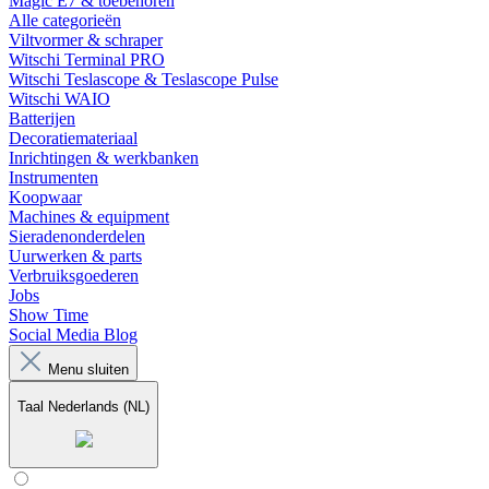
Magic E7 & toebehoren
Alle categorieën
Viltvormer & schraper
Witschi Terminal PRO
Witschi Teslascope & Teslascope Pulse
Witschi WAIO
Batterijen
Decoratiemateriaal
Inrichtingen & werkbanken
Instrumenten
Koopwaar
Machines & equipment
Sieradenonderdelen
Uurwerken & parts
Verbruiksgoederen
Jobs
Show Time
Social Media Blog
Menu sluiten
Taal
Nederlands (NL)