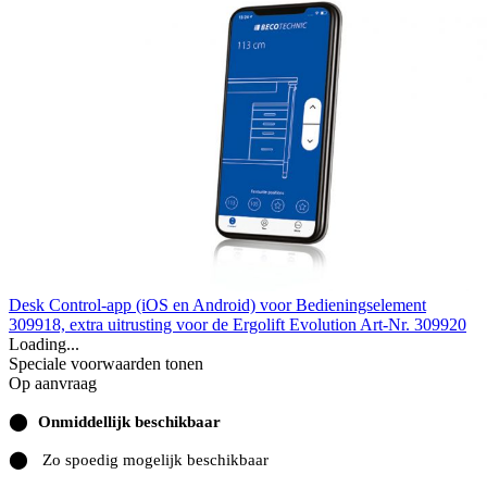
Desk Control-app (iOS en Android) voor Bedieningselement
309918, extra uitrusting voor de Ergolift Evolution
Art-Nr. 309920
Loading...
Speciale voorwaarden tonen
Op aanvraag
⬤
Onmiddellijk beschikbaar
⬤
Zo spoedig mogelijk beschikbaar