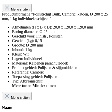
Menu sluiten
Productinformatie "Polijstschijf Bulk, Cambric, katoen, Ø 200 x 25
mm, 1 kg individuele schijven"
Afmetingen (H x B x D)
:
20,0 x 120,0 x 120,0 mm
Boring diameter
:
Ø 25 mm
Geschikt voor
:
Finish
, Polijsten
Gewicht (kg)
:
0,15
Grootte
:
Ø 200 mm
Inhoud
:
1 kg
Kleur
:
Wit
Lagen
:
Individueel
Materiaal
:
Katoenen parachutedoek
Product gebied
:
Polijsten & slijpmiddelen
Referentie
:
Cambric
Toepassingsgebied
:
Polijsten
Typ
:
Afbraamschijf
Meer tonen
Minder tonen
Menu sluiten
Naam