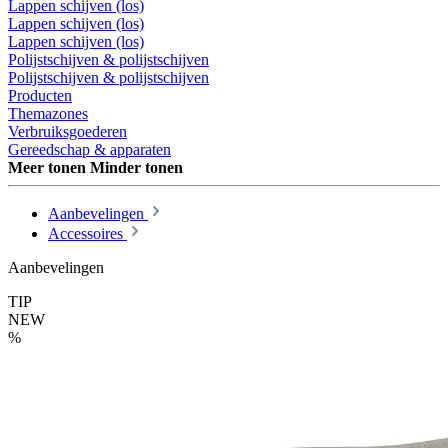
Lappen schijven (los)
Lappen schijven (los)
Lappen schijven (los)
Polijstschijven & polijstschijven
Polijstschijven & polijstschijven
Producten
Themazones
Verbruiksgoederen
Gereedschap & apparaten
Meer tonen
Minder tonen
Aanbevelingen
Accessoires
Aanbevelingen
TIP
NEW
%