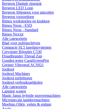
Bergeon Digitale ringstok
Bergeon LED Loup
Bergeon Slijpsteen voor pincetten
Bergeon voorzetloep
Bimos werkstoelen en krukken
Bimos Neon - ESD
Bimos Neon - Standard
Bimos Nexxit
Alle categorieën
Blad voor polijstschijven
Compacte SL5 laserlassystemen
Crevoisier Bijoutier C530
Draadbrander Thread Zap
Gouden tester CaratScreenPen
Greiner Vibrograf ACS921
Jooltool
Jooltool Machines
Jooltool toebehoren
Jooltool verbruiksartikelen
Alle categorieën
Lapping wagen
Magic Janus hybride graveermachines
Micromecalp lapideermachines
Moebius Oliën, vetten & epilam
Arctic