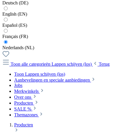
Deutsch (DE)
English (EN)
Español (ES)
Français (FR)
Nederlands (NL)
Toon alle categorieën
Lappen schijven (los)
Terug
Toon Lappen schijven (los)
Aanbevelingen en speciale aanbiedingen
Jobs
Merkwinkels
Over ons
Producten
SALE %
Themazones
Producten