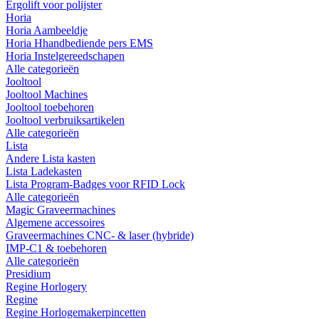
Ergolift voor polijster
Horia
Horia Aambeeldje
Horia Hhandbediende pers EMS
Horia Instelgereedschapen
Alle categorieën
Jooltool
Jooltool Machines
Jooltool toebehoren
Jooltool verbruiksartikelen
Alle categorieën
Lista
Andere Lista kasten
Lista Ladekasten
Lista Program-Badges voor RFID Lock
Alle categorieën
Magic Graveermachines
Algemene accessoires
Graveermachines CNC- & laser (hybride)
IMP-C1 & toebehoren
Alle categorieën
Presidium
Regine Horlogery
Regine
Regine Horlogemakerpincetten