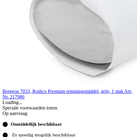
Bergeon 7033, Rodico Premium reinigingsmiddel, grijs, 1 stuk
Art-
Nr. 217986
Loading...
Speciale voorwaarden tonen
Op aanvraag
⬤
Onmiddellijk beschikbaar
⬤
Zo spoedig mogelijk beschikbaar