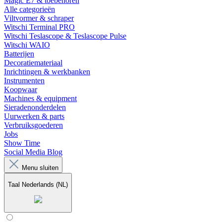
Magic E7 & toebehoren
Alle categorieën
Viltvormer & schraper
Witschi Terminal PRO
Witschi Teslascope & Teslascope Pulse
Witschi WAIO
Batterijen
Decoratiemateriaal
Inrichtingen & werkbanken
Instrumenten
Koopwaar
Machines & equipment
Sieradenonderdelen
Uurwerken & parts
Verbruiksgoederen
Jobs
Show Time
Social Media Blog
Menu sluiten
Taal
Nederlands (NL)