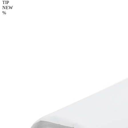
TIP
NEW
%