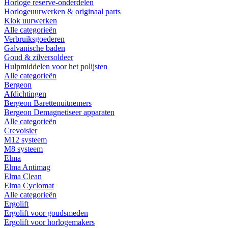
Horloge reserve-onderdelen
Horlogeuurwerken & originaal parts
Klok uurwerken
Alle categorieën
Verbruiksgoederen
Galvanische baden
Goud & zilversoldeer
Hulpmiddelen voor het polijsten
Alle categorieën
Bergeon
Afdichtingen
Bergeon Barettenuitnemers
Bergeon Demagnetiseer apparaten
Alle categorieën
Crevoisier
M12 systeem
M8 systeem
Elma
Elma Antimag
Elma Clean
Elma Cyclomat
Alle categorieën
Ergolift
Ergolift voor goudsmeden
Ergolift voor horlogemakers