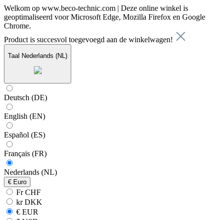
Welkom op www.beco-technic.com | Deze online winkel is
geoptimaliseerd voor Microsoft Edge, Mozilla Firefox en Google
Chrome.
Product is succesvol toegevoegd aan de winkelwagen!
Taal
Nederlands (NL)
Deutsch (DE)
English (EN)
Español (ES)
Français (FR)
Nederlands (NL)
€
Euro
Fr CHF
kr DKK
€ EUR