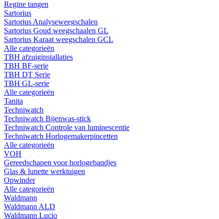
Regine tangen
Sartorius
Sartorius Analyseweegschalen
Sartorius Goud weegschaalen GL
Sartorius Karaat weegschalen GCL
Alle categorieën
TBH afzuiginstallaties
TBH BF-serie
TBH DT Serie
TBH GL-serie
Alle categorieën
Tanita
Techniwatch
Techniwatch Bijenwas-stick
Techniwatch Controle van luminescentie
Techniwatch Horlogemakerpincetten
Alle categorieën
VOH
Gereedschapen voor horlogebandjes
Glas & lunette werktuigen
Opwinder
Alle categorieën
Waldmann
Waldmann ALD
Waldmann Lucio