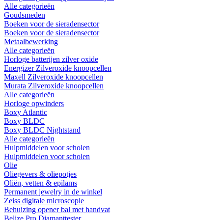
Alle categorieën
Goudsmeden
Boeken voor de sieradensector
Boeken voor de sieradensector
Metaalbewerking
Alle categorieën
Horloge batterijen zilver oxide
Energizer Zilveroxide knoopcellen
Maxell Zilveroxide knoopcellen
Murata Zilveroxide knoopcellen
Alle categorieën
Horloge opwinders
Boxy Atlantic
Boxy BLDC
Boxy BLDC Nightstand
Alle categorieën
Hulpmiddelen voor scholen
Hulpmiddelen voor scholen
Olie
Oliegevers & oliepotjes
Oliën, vetten & epilams
Permanent jewelry in de winkel
Zeiss digitale microscopie
Behuizing opener bal met handvat
Belize Pro Diamanttester