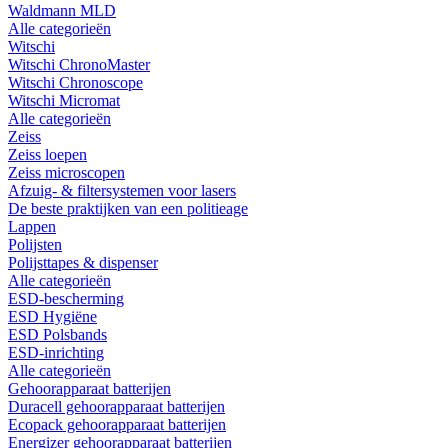
Waldmann MLD
Alle categorieën
Witschi
Witschi ChronoMaster
Witschi Chronoscope
Witschi Micromat
Alle categorieën
Zeiss
Zeiss loepen
Zeiss microscopen
Afzuig- & filtersystemen voor lasers
De beste praktijken van een politieage
Lappen
Polijsten
Polijsttapes & dispenser
Alle categorieën
ESD-bescherming
ESD Hygiëne
ESD Polsbands
ESD-inrichting
Alle categorieën
Gehoorapparaat batterijen
Duracell gehoorapparaat batterijen
Ecopack gehoorapparaat batterijen
Energizer gehoorapparaat batterijen