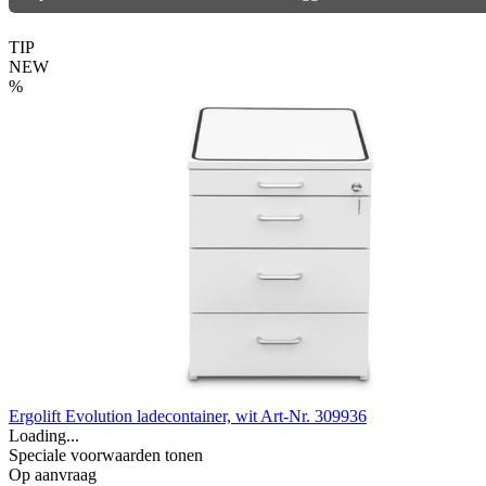
TIP
NEW
%
Ergolift Evolution ladecontainer, wit
Art-Nr. 309936
Loading...
Speciale voorwaarden tonen
Op aanvraag