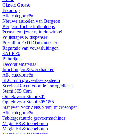
Classic Grease
Fixodrop
Alle categorieën
Nieuwe artikelen van Bergeon
Bergeon Lichte brillenloeps
Permanent jewelry in de winkel
Polijsttapes & dispenser
Presidium OTi Diamanttester
Reparatie van vouwsluitingen
SALE %
Batterijen
Decoratiemateriaal
Inrichtingen & werkbanken
Alle categorieën
SLC mini graveerlasersysteem
Service-Boxen voor de horlogedienst
Stemi 305 Cam
Optiek voor Stemi 305
Optiek voor Stemi 305/355
Statieven voor Zeiss Stemi microscopen
Alle categorieën
Tabletgestuurde graveermachines
Magic E3 & toebehoren
Magic E4 & toebehoren