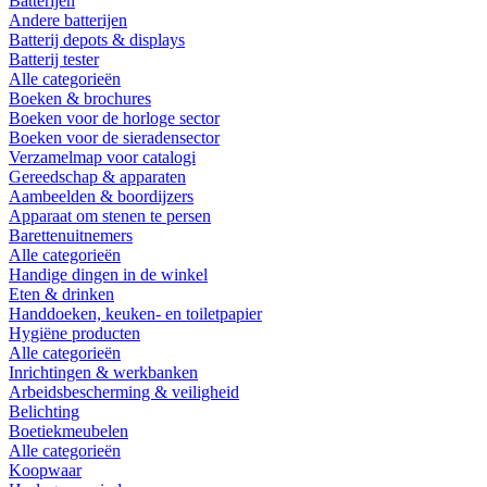
Batterijen
Andere batterijen
Batterij depots & displays
Batterij tester
Alle categorieën
Boeken & brochures
Boeken voor de horloge sector
Boeken voor de sieradensector
Verzamelmap voor catalogi
Gereedschap & apparaten
Aambeelden & boordijzers
Apparaat om stenen te persen
Barettenuitnemers
Alle categorieën
Handige dingen in de winkel
Eten & drinken
Handdoeken, keuken- en toiletpapier
Hygiëne producten
Alle categorieën
Inrichtingen & werkbanken
Arbeidsbescherming & veiligheid
Belichting
Boetiekmeubelen
Alle categorieën
Koopwaar