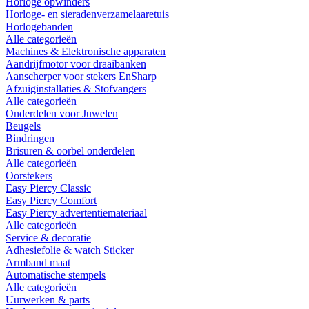
Horloge opwinders
Horloge- en sieradenverzamelaaretuis
Horlogebanden
Alle categorieën
Machines & Elektronische apparaten
Aandrijfmotor voor draaibanken
Aanscherper voor stekers EnSharp
Afzuiginstallaties & Stofvangers
Alle categorieën
Onderdelen voor Juwelen
Beugels
Bindringen
Brisuren & oorbel onderdelen
Alle categorieën
Oorstekers
Easy Piercy Classic
Easy Piercy Comfort
Easy Piercy advertentiemateriaal
Alle categorieën
Service & decoratie
Adhesiefolie & watch Sticker
Armband maat
Automatische stempels
Alle categorieën
Uurwerken & parts