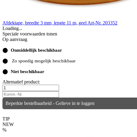
Afdektape, breedte 3 mm, lengte 11 m, geel
Art-Nr. 203352
Loading...
Speciale voorwaarden tonen
Op aanvraag
⬤
Onmiddellijk beschikbaar
⬤
Zo spoedig mogelijk beschikbaar
⬤
Niet beschikbaar
Alternatief product:
Beperkte bestelbaarheid - Gelieve in te loggen
TIP
NEW
%