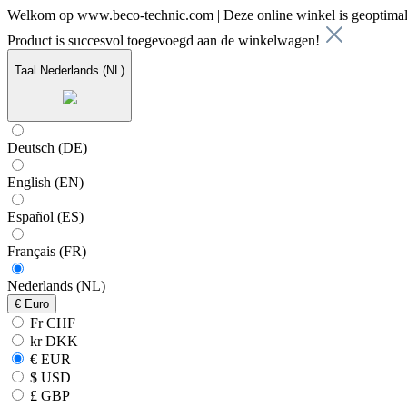
Welkom op www.beco-technic.com | Deze online winkel is geoptimal
Product is succesvol toegevoegd aan de winkelwagen!
Taal
Nederlands (NL)
Deutsch (DE)
English (EN)
Español (ES)
Français (FR)
Nederlands (NL)
€
Euro
Fr CHF
kr DKK
€ EUR
$ USD
£ GBP