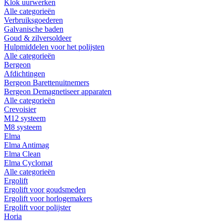
Klok uurwerken
Alle categorieën
Verbruiksgoederen
Galvanische baden
Goud & zilversoldeer
Hulpmiddelen voor het polijsten
Alle categorieën
Bergeon
Afdichtingen
Bergeon Barettenuitnemers
Bergeon Demagnetiseer apparaten
Alle categorieën
Crevoisier
M12 systeem
M8 systeem
Elma
Elma Antimag
Elma Clean
Elma Cyclomat
Alle categorieën
Ergolift
Ergolift voor goudsmeden
Ergolift voor horlogemakers
Ergolift voor polijster
Horia