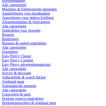
Horlogebanden
Alle categorieën
Machines & Elektronische apparaten
Aandrijfmotor voor draaibanken
Aanscherper voor stekers EnSharp
Afzuiginstallaties & Stofvangers
Alle categorieën
Onderdelen voor Juwelen
Beugels
Bindringen
Brisuren & oorbel onderdelen
Alle categorieën
Oorstekers
Easy Piercy Classic
Easy Piercy Comfort
Easy Piercy advertentiemateriaal
Alle categorieën
Service & decoratie
Adhesiefolie & watch Sticker
Armband maat
Automatische stempels
Alle categorieën
Uurwerken & parts
Horloge reserve-onderdelen
Horlogeuurwerken & originaal parts