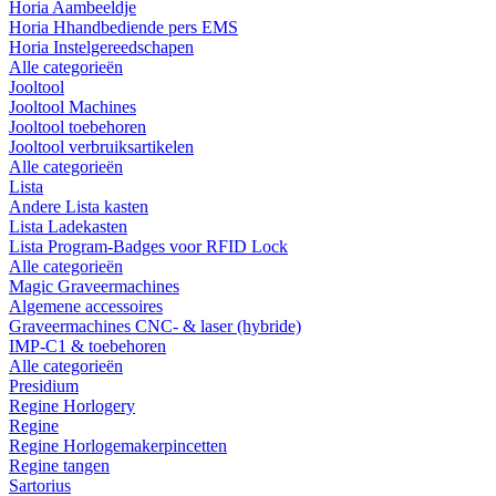
Horia Aambeeldje
Horia Hhandbediende pers EMS
Horia Instelgereedschapen
Alle categorieën
Jooltool
Jooltool Machines
Jooltool toebehoren
Jooltool verbruiksartikelen
Alle categorieën
Lista
Andere Lista kasten
Lista Ladekasten
Lista Program-Badges voor RFID Lock
Alle categorieën
Magic Graveermachines
Algemene accessoires
Graveermachines CNC- & laser (hybride)
IMP-C1 & toebehoren
Alle categorieën
Presidium
Regine Horlogery
Regine
Regine Horlogemakerpincetten
Regine tangen
Sartorius