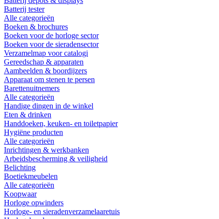
Batterij depots & displays
Batterij tester
Alle categorieën
Boeken & brochures
Boeken voor de horloge sector
Boeken voor de sieradensector
Verzamelmap voor catalogi
Gereedschap & apparaten
Aambeelden & boordijzers
Apparaat om stenen te persen
Barettenuitnemers
Alle categorieën
Handige dingen in de winkel
Eten & drinken
Handdoeken, keuken- en toiletpapier
Hygiëne producten
Alle categorieën
Inrichtingen & werkbanken
Arbeidsbescherming & veiligheid
Belichting
Boetiekmeubelen
Alle categorieën
Koopwaar
Horloge opwinders
Horloge- en sieradenverzamelaaretuis