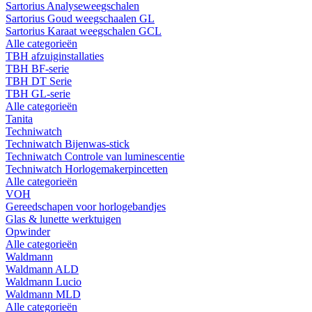
Sartorius Analyseweegschalen
Sartorius Goud weegschaalen GL
Sartorius Karaat weegschalen GCL
Alle categorieën
TBH afzuiginstallaties
TBH BF-serie
TBH DT Serie
TBH GL-serie
Alle categorieën
Tanita
Techniwatch
Techniwatch Bijenwas-stick
Techniwatch Controle van luminescentie
Techniwatch Horlogemakerpincetten
Alle categorieën
VOH
Gereedschapen voor horlogebandjes
Glas & lunette werktuigen
Opwinder
Alle categorieën
Waldmann
Waldmann ALD
Waldmann Lucio
Waldmann MLD
Alle categorieën