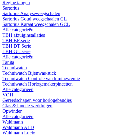
Regine tangen
Sartorius
Sartorius Analyseweegschalen
Sartorius Goud weegschaalen GL
Sartorius Karaat weegschalen GCL
Alle categorieën
TBH afzuiginstallaties
TBH BF-serie
TBH DT Serie
TBH GL-serie
Alle categorieën
Tanita
Techniwatch
Techniwatch Bijenwas-stick
Techniwatch Controle van luminescentie
Techniwatch Horlogemakerpincetten
Alle categorieën
VOH
Gereedschapen voor horlogebandjes
Glas & lunette werktuigen
Opwinder
Alle categorieën
Waldmann
Waldmann ALD
Waldmann Lucio