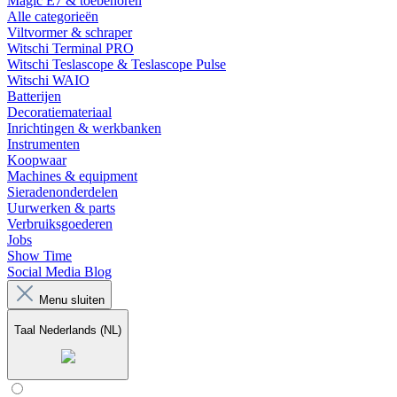
Magic E7 & toebehoren
Alle categorieën
Viltvormer & schraper
Witschi Terminal PRO
Witschi Teslascope & Teslascope Pulse
Witschi WAIO
Batterijen
Decoratiemateriaal
Inrichtingen & werkbanken
Instrumenten
Koopwaar
Machines & equipment
Sieradenonderdelen
Uurwerken & parts
Verbruiksgoederen
Jobs
Show Time
Social Media Blog
Menu sluiten
Taal
Nederlands (NL)