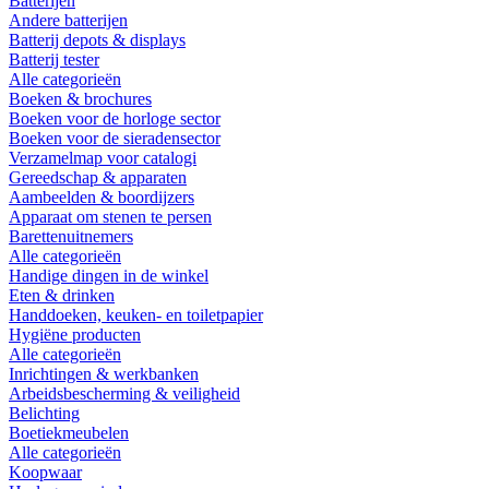
Batterijen
Andere batterijen
Batterij depots & displays
Batterij tester
Alle categorieën
Boeken & brochures
Boeken voor de horloge sector
Boeken voor de sieradensector
Verzamelmap voor catalogi
Gereedschap & apparaten
Aambeelden & boordijzers
Apparaat om stenen te persen
Barettenuitnemers
Alle categorieën
Handige dingen in de winkel
Eten & drinken
Handdoeken, keuken- en toiletpapier
Hygiëne producten
Alle categorieën
Inrichtingen & werkbanken
Arbeidsbescherming & veiligheid
Belichting
Boetiekmeubelen
Alle categorieën
Koopwaar