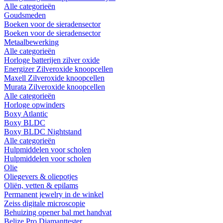
Alle categorieën
Goudsmeden
Boeken voor de sieradensector
Boeken voor de sieradensector
Metaalbewerking
Alle categorieën
Horloge batterijen zilver oxide
Energizer Zilveroxide knoopcellen
Maxell Zilveroxide knoopcellen
Murata Zilveroxide knoopcellen
Alle categorieën
Horloge opwinders
Boxy Atlantic
Boxy BLDC
Boxy BLDC Nightstand
Alle categorieën
Hulpmiddelen voor scholen
Hulpmiddelen voor scholen
Olie
Oliegevers & oliepotjes
Oliën, vetten & epilams
Permanent jewelry in de winkel
Zeiss digitale microscopie
Behuizing opener bal met handvat
Belize Pro Diamanttester