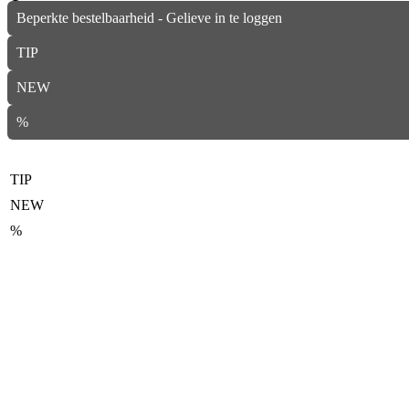
Beperkte bestelbaarheid - Gelieve in te loggen
TIP
NEW
%
TIP
NEW
%