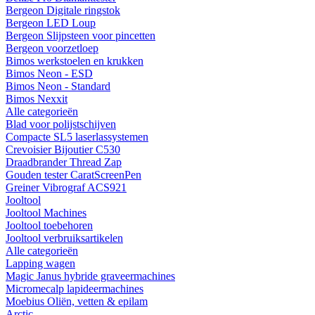
Bergeon Digitale ringstok
Bergeon LED Loup
Bergeon Slijpsteen voor pincetten
Bergeon voorzetloep
Bimos werkstoelen en krukken
Bimos Neon - ESD
Bimos Neon - Standard
Bimos Nexxit
Alle categorieën
Blad voor polijstschijven
Compacte SL5 laserlassystemen
Crevoisier Bijoutier C530
Draadbrander Thread Zap
Gouden tester CaratScreenPen
Greiner Vibrograf ACS921
Jooltool
Jooltool Machines
Jooltool toebehoren
Jooltool verbruiksartikelen
Alle categorieën
Lapping wagen
Magic Janus hybride graveermachines
Micromecalp lapideermachines
Moebius Oliën, vetten & epilam
Arctic