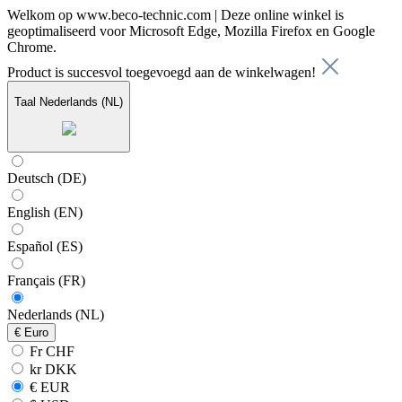
Welkom op www.beco-technic.com | Deze online winkel is
geoptimaliseerd voor Microsoft Edge, Mozilla Firefox en Google
Chrome.
Product is succesvol toegevoegd aan de winkelwagen!
Taal
Nederlands (NL)
Deutsch (DE)
English (EN)
Español (ES)
Français (FR)
Nederlands (NL)
€
Euro
Fr CHF
kr DKK
€ EUR