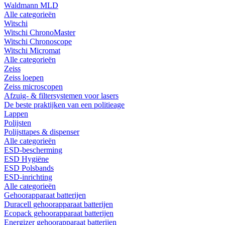
Waldmann MLD
Alle categorieën
Witschi
Witschi ChronoMaster
Witschi Chronoscope
Witschi Micromat
Alle categorieën
Zeiss
Zeiss loepen
Zeiss microscopen
Afzuig- & filtersystemen voor lasers
De beste praktijken van een politieage
Lappen
Polijsten
Polijsttapes & dispenser
Alle categorieën
ESD-bescherming
ESD Hygiëne
ESD Polsbands
ESD-inrichting
Alle categorieën
Gehoorapparaat batterijen
Duracell gehoorapparaat batterijen
Ecopack gehoorapparaat batterijen
Energizer gehoorapparaat batterijen