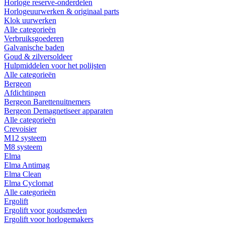
Horloge reserve-onderdelen
Horlogeuurwerken & originaal parts
Klok uurwerken
Alle categorieën
Verbruiksgoederen
Galvanische baden
Goud & zilversoldeer
Hulpmiddelen voor het polijsten
Alle categorieën
Bergeon
Afdichtingen
Bergeon Barettenuitnemers
Bergeon Demagnetiseer apparaten
Alle categorieën
Crevoisier
M12 systeem
M8 systeem
Elma
Elma Antimag
Elma Clean
Elma Cyclomat
Alle categorieën
Ergolift
Ergolift voor goudsmeden
Ergolift voor horlogemakers