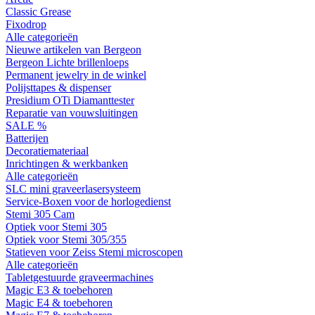
Classic Grease
Fixodrop
Alle categorieën
Nieuwe artikelen van Bergeon
Bergeon Lichte brillenloeps
Permanent jewelry in de winkel
Polijsttapes & dispenser
Presidium OTi Diamanttester
Reparatie van vouwsluitingen
SALE %
Batterijen
Decoratiemateriaal
Inrichtingen & werkbanken
Alle categorieën
SLC mini graveerlasersysteem
Service-Boxen voor de horlogedienst
Stemi 305 Cam
Optiek voor Stemi 305
Optiek voor Stemi 305/355
Statieven voor Zeiss Stemi microscopen
Alle categorieën
Tabletgestuurde graveermachines
Magic E3 & toebehoren
Magic E4 & toebehoren