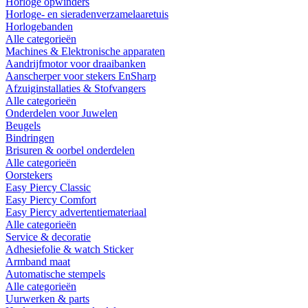
Horloge opwinders
Horloge- en sieradenverzamelaaretuis
Horlogebanden
Alle categorieën
Machines & Elektronische apparaten
Aandrijfmotor voor draaibanken
Aanscherper voor stekers EnSharp
Afzuiginstallaties & Stofvangers
Alle categorieën
Onderdelen voor Juwelen
Beugels
Bindringen
Brisuren & oorbel onderdelen
Alle categorieën
Oorstekers
Easy Piercy Classic
Easy Piercy Comfort
Easy Piercy advertentiemateriaal
Alle categorieën
Service & decoratie
Adhesiefolie & watch Sticker
Armband maat
Automatische stempels
Alle categorieën
Uurwerken & parts