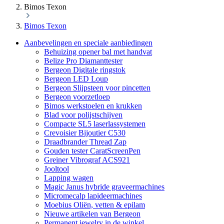
Bimos Texon
Bimos Texon
Aanbevelingen en speciale aanbiedingen
Behuizing opener bal met handvat
Belize Pro Diamanttester
Bergeon Digitale ringstok
Bergeon LED Loup
Bergeon Slijpsteen voor pincetten
Bergeon voorzetloep
Bimos werkstoelen en krukken
Blad voor polijstschijven
Compacte SL5 laserlassystemen
Crevoisier Bijoutier C530
Draadbrander Thread Zap
Gouden tester CaratScreenPen
Greiner Vibrograf ACS921
Jooltool
Lapping wagen
Magic Janus hybride graveermachines
Micromecalp lapideermachines
Moebius Oliën, vetten & epilam
Nieuwe artikelen van Bergeon
Permanent jewelry in de winkel