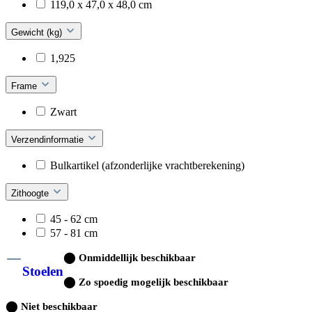
119,0 x 47,0 x 48,0 cm
Gewicht (kg)
1,925
Frame
Zwart
Verzendinformatie
Bulkartikel (afzonderlijke vrachtberekening)
Zithoogte
45 - 62 cm
57 - 81 cm
⬤
Onmiddellijk beschikbaar
Stoelen
⬤
Zo spoedig mogelijk beschikbaar
⬤
Niet beschikbaar