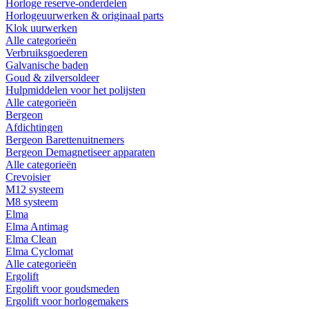
Horloge reserve-onderdelen
Horlogeuurwerken & originaal parts
Klok uurwerken
Alle categorieën
Verbruiksgoederen
Galvanische baden
Goud & zilversoldeer
Hulpmiddelen voor het polijsten
Alle categorieën
Bergeon
Afdichtingen
Bergeon Barettenuitnemers
Bergeon Demagnetiseer apparaten
Alle categorieën
Crevoisier
M12 systeem
M8 systeem
Elma
Elma Antimag
Elma Clean
Elma Cyclomat
Alle categorieën
Ergolift
Ergolift voor goudsmeden
Ergolift voor horlogemakers