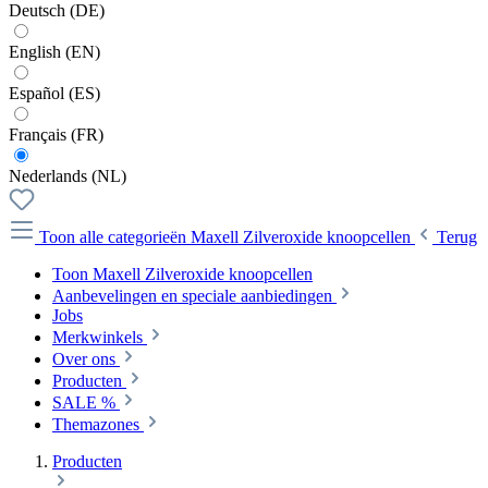
Deutsch (DE)
English (EN)
Español (ES)
Français (FR)
Nederlands (NL)
Toon alle categorieën
Maxell Zilveroxide knoopcellen
Terug
Toon Maxell Zilveroxide knoopcellen
Aanbevelingen en speciale aanbiedingen
Jobs
Merkwinkels
Over ons
Producten
SALE %
Themazones
Producten