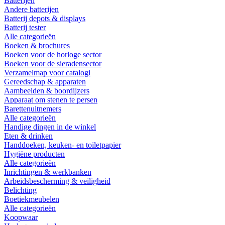
Batterijen
Andere batterijen
Batterij depots & displays
Batterij tester
Alle categorieën
Boeken & brochures
Boeken voor de horloge sector
Boeken voor de sieradensector
Verzamelmap voor catalogi
Gereedschap & apparaten
Aambeelden & boordijzers
Apparaat om stenen te persen
Barettenuitnemers
Alle categorieën
Handige dingen in de winkel
Eten & drinken
Handdoeken, keuken- en toiletpapier
Hygiëne producten
Alle categorieën
Inrichtingen & werkbanken
Arbeidsbescherming & veiligheid
Belichting
Boetiekmeubelen
Alle categorieën
Koopwaar