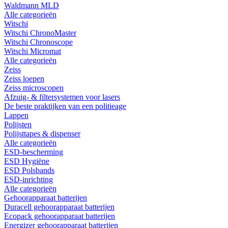
Waldmann MLD
Alle categorieën
Witschi
Witschi ChronoMaster
Witschi Chronoscope
Witschi Micromat
Alle categorieën
Zeiss
Zeiss loepen
Zeiss microscopen
Afzuig- & filtersystemen voor lasers
De beste praktijken van een politieage
Lappen
Polijsten
Polijsttapes & dispenser
Alle categorieën
ESD-bescherming
ESD Hygiëne
ESD Polsbands
ESD-inrichting
Alle categorieën
Gehoorapparaat batterijen
Duracell gehoorapparaat batterijen
Ecopack gehoorapparaat batterijen
Energizer gehoorapparaat batterijen