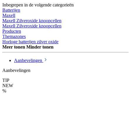
Inbegrepen in de volgende categorieën
Batterijen
Maxell
Maxell Zilveroxide knoopcellen
Maxell Zilveroxide knoopcellen
Producten
Themazones
Horloge batterijen zilver oxide
Meer tonen
Minder tonen
Aanbevelingen
Aanbevelingen
TIP
NEW
%