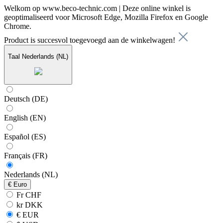
Welkom op www.beco-technic.com | Deze online winkel is
geoptimaliseerd voor Microsoft Edge, Mozilla Firefox en Google
Chrome.
Product is succesvol toegevoegd aan de winkelwagen!
Taal
Nederlands (NL)
Deutsch (DE)
English (EN)
Español (ES)
Français (FR)
Nederlands (NL)
€
Euro
Fr CHF
kr DKK
€ EUR