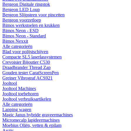
Bergeon Digitale ringstok
Bergeon LED Loup
Bergeon Slijpsteen voor pincetten
Bergeon voorzetloep
Bimos werkstoelen en krukken
Bimos Neon - ESD
Bimos Neon - Standard
Bimos Nexxit
Alle categorieën
Blad voor polijstschijven
Compacte SL5 laserlassystemen
Crevoisier Bijoutier C530
Draadbrander Thread Zap
Gouden tester CaratScreenPen
Greiner Vibrograf ACS921
Jooltool
Jooltool Machines
Jooltool toebehoren
Jooltool verbruiksartikelen
Alle categorieën
Lapping wagen
Magic Janus hybride graveermachines
Micromecalp lapideermachines
Moebius Oliën, vetten & epilam
Arctic