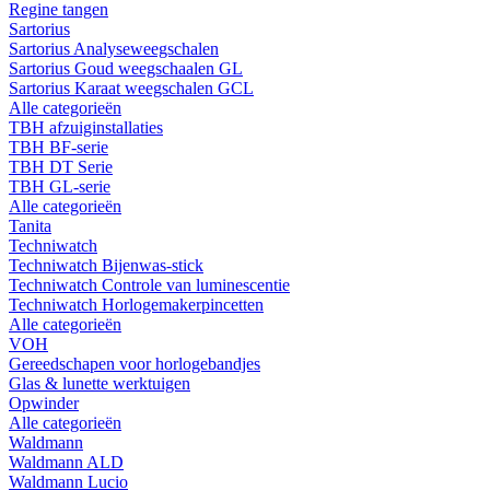
Regine tangen
Sartorius
Sartorius Analyseweegschalen
Sartorius Goud weegschaalen GL
Sartorius Karaat weegschalen GCL
Alle categorieën
TBH afzuiginstallaties
TBH BF-serie
TBH DT Serie
TBH GL-serie
Alle categorieën
Tanita
Techniwatch
Techniwatch Bijenwas-stick
Techniwatch Controle van luminescentie
Techniwatch Horlogemakerpincetten
Alle categorieën
VOH
Gereedschapen voor horlogebandjes
Glas & lunette werktuigen
Opwinder
Alle categorieën
Waldmann
Waldmann ALD
Waldmann Lucio