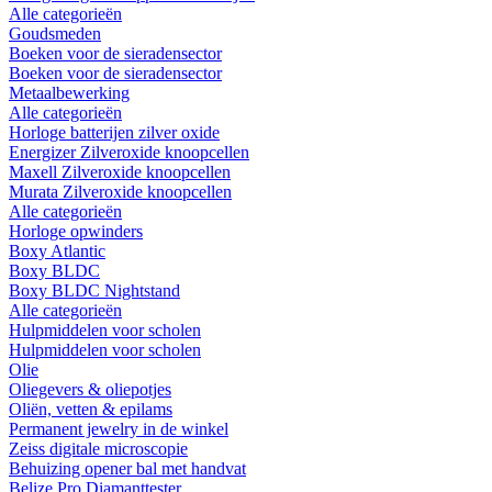
Alle categorieën
Goudsmeden
Boeken voor de sieradensector
Boeken voor de sieradensector
Metaalbewerking
Alle categorieën
Horloge batterijen zilver oxide
Energizer Zilveroxide knoopcellen
Maxell Zilveroxide knoopcellen
Murata Zilveroxide knoopcellen
Alle categorieën
Horloge opwinders
Boxy Atlantic
Boxy BLDC
Boxy BLDC Nightstand
Alle categorieën
Hulpmiddelen voor scholen
Hulpmiddelen voor scholen
Olie
Oliegevers & oliepotjes
Oliën, vetten & epilams
Permanent jewelry in de winkel
Zeiss digitale microscopie
Behuizing opener bal met handvat
Belize Pro Diamanttester