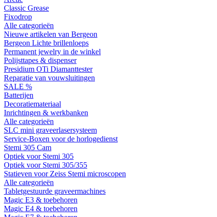
Classic Grease
Fixodrop
Alle categorieën
Nieuwe artikelen van Bergeon
Bergeon Lichte brillenloeps
Permanent jewelry in de winkel
Polijsttapes & dispenser
Presidium OTi Diamanttester
Reparatie van vouwsluitingen
SALE %
Batterijen
Decoratiemateriaal
Inrichtingen & werkbanken
Alle categorieën
SLC mini graveerlasersysteem
Service-Boxen voor de horlogedienst
Stemi 305 Cam
Optiek voor Stemi 305
Optiek voor Stemi 305/355
Statieven voor Zeiss Stemi microscopen
Alle categorieën
Tabletgestuurde graveermachines
Magic E3 & toebehoren
Magic E4 & toebehoren