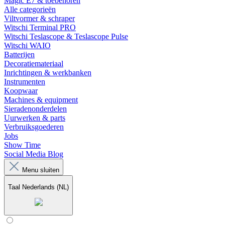
Magic E7 & toebehoren
Alle categorieën
Viltvormer & schraper
Witschi Terminal PRO
Witschi Teslascope & Teslascope Pulse
Witschi WAIO
Batterijen
Decoratiemateriaal
Inrichtingen & werkbanken
Instrumenten
Koopwaar
Machines & equipment
Sieradenonderdelen
Uurwerken & parts
Verbruiksgoederen
Jobs
Show Time
Social Media Blog
Menu sluiten
Taal
Nederlands (NL)