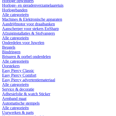
Horloge opwinders
Horloge- en sieradenverzamelaaretuis
Horlogebanden
Alle categorieën
Machines & Elektronische apparaten
Aandrijfmotor voor draaibanken
Aanscherper voor stekers EnSharp
Afzuiginstallaties & Stofvangers
Alle categorieën
Onderdelen voor Juwelen
Beugels
Bindringen
Brisuren & oorbel onderdelen
Alle categorieën
Oorstekers
Easy Piercy Classic
Easy Piercy Comfort
Easy Piercy advertentiemateriaal
Alle categorieën
Service & decoratie
Adhesiefolie & watch Sticker
Armband maat
Automatische stempels
Alle categorieën
Uurwerken & parts