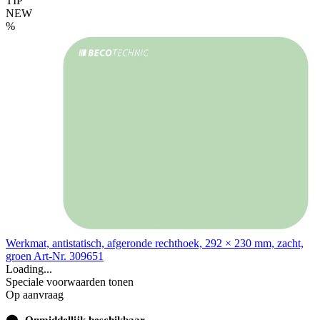
TIP
NEW
%
Werkmat, antistatisch, afgeronde rechthoek, 292 × 230 mm, zacht,
groen
Art-Nr. 309651
Loading...
Speciale voorwaarden tonen
Op aanvraag
⬤