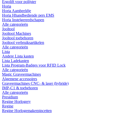
Ergolift voor polijster
Horia
Horia Aambeeldje
Horia Hhandbediende pers EMS
Horia Instelgereedschapen
Alle categorieën
Jooltool
Jooltool Machines
Jooltool toebehoren
Jooltool verbruiksartikelen
Alle categorieën
Lista
Andere Lista kasten
Lista Ladekasten
Lista Program-Badges voor RFID Lock
Alle categorieën
Magic Graveermachines
Algemene accessoires
Graveermachines CNC- & laser (hybride)
IMP-C1 & toebehoren
Alle categorieën
Presidium
Regine Horlogery
Regine
Regine Horlogemakerpincetten