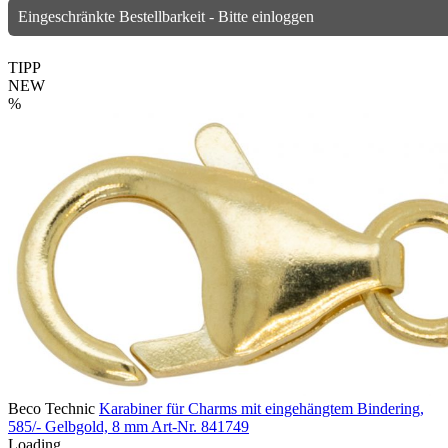
Eingeschränkte Bestellbarkeit - Bitte einloggen
TIPP
NEW
%
Beco Technic
Karabiner für Charms mit eingehängtem Bindering,
585/- Gelbgold, 8 mm
Art-Nr. 841749
Loading...