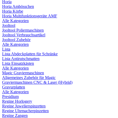
Horia
Horia Ambösschen
Horia Körbe
Horia Multifunktionsgeräte AMF
Alle Kategorien
Jooltool
Jooltool Poliermaschinen
Jooltool Verbrauchsartikel
Jooltool Zubehör
Alle Kategorien
Lista
Lista Abdeckplatten für Schränke
Lista Antirutschmatten
Lista Einsatzkästen
Alle Kategorien
Magic Graviermaschinen
Allgemeines Zubehör für Magic
Graviermaschinen CNC & Laser (Hybrid)
Gravurplatten
Alle Kategorien
Presidium
Regine Horlogery
Regine Juwelierspinzetten
Regine Uhrmacherpinzetten
Regine Zangen