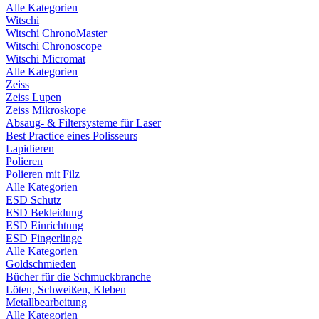
Alle Kategorien
Witschi
Witschi ChronoMaster
Witschi Chronoscope
Witschi Micromat
Alle Kategorien
Zeiss
Zeiss Lupen
Zeiss Mikroskope
Absaug- & Filtersysteme für Laser
Best Practice eines Polisseurs
Lapidieren
Polieren
Polieren mit Filz
Alle Kategorien
ESD Schutz
ESD Bekleidung
ESD Einrichtung
ESD Fingerlinge
Alle Kategorien
Goldschmieden
Bücher für die Schmuckbranche
Löten, Schweißen, Kleben
Metallbearbeitung
Alle Kategorien