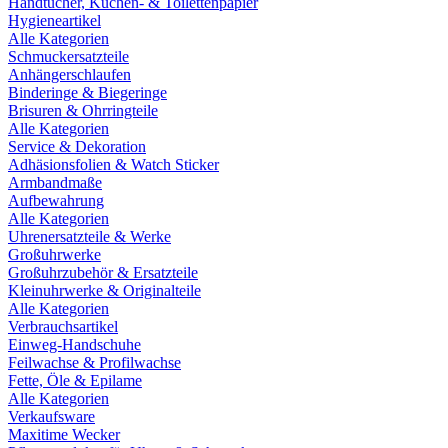
Handtücher, Küchen- & Toilettenpapier
Hygieneartikel
Alle Kategorien
Schmuckersatzteile
Anhängerschlaufen
Binderinge & Biegeringe
Brisuren & Ohrringteile
Alle Kategorien
Service & Dekoration
Adhäsionsfolien & Watch Sticker
Armbandmaße
Aufbewahrung
Alle Kategorien
Uhrenersatzteile & Werke
Großuhrwerke
Großuhrzubehör & Ersatzteile
Kleinuhrwerke & Originalteile
Alle Kategorien
Verbrauchsartikel
Einweg-Handschuhe
Feilwachse & Profilwachse
Fette, Öle & Epilame
Alle Kategorien
Verkaufsware
Maxitime Wecker