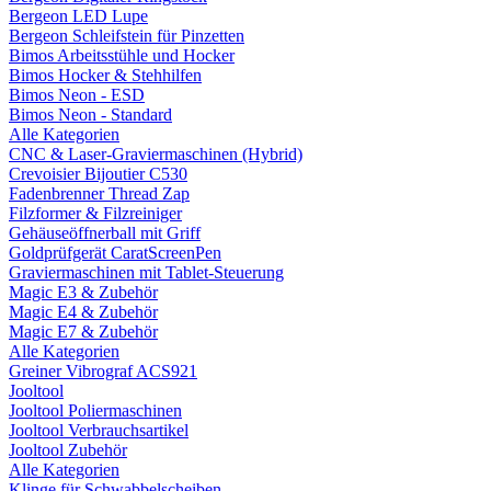
Bergeon LED Lupe
Bergeon Schleifstein für Pinzetten
Bimos Arbeitsstühle und Hocker
Bimos Hocker & Stehhilfen
Bimos Neon - ESD
Bimos Neon - Standard
Alle Kategorien
CNC & Laser-Graviermaschinen (Hybrid)
Crevoisier Bijoutier C530
Fadenbrenner Thread Zap
Filzformer & Filzreiniger
Gehäuseöffnerball mit Griff
Goldprüfgerät CaratScreenPen
Graviermaschinen mit Tablet-Steuerung
Magic E3 & Zubehör
Magic E4 & Zubehör
Magic E7 & Zubehör
Alle Kategorien
Greiner Vibrograf ACS921
Jooltool
Jooltool Poliermaschinen
Jooltool Verbrauchsartikel
Jooltool Zubehör
Alle Kategorien
Klinge für Schwabbelscheiben