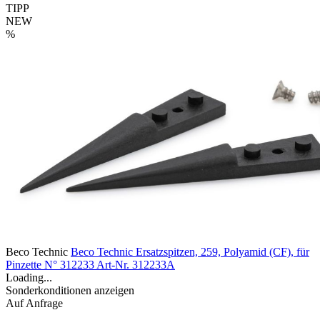
TIPP
NEW
%
Beco Technic
Beco Technic Ersatzspitzen, 259, Polyamid (CF), für
Pinzette N° 312233
Art-Nr. 312233A
Loading...
Sonderkonditionen anzeigen
Auf Anfrage