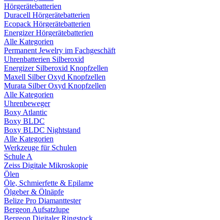
Hörgerätebatterien
Duracell Hörgerätebatterien
Ecopack Hörgerätebatterien
Energizer Hörgerätebatterien
Alle Kategorien
Permanent Jewelry im Fachgeschäft
Uhrenbatterien Silberoxid
Energizer Silberoxid Knopfzellen
Maxell Silber Oxyd Knopfzellen
Murata Silber Oxyd Knopfzellen
Alle Kategorien
Uhrenbeweger
Boxy Atlantic
Boxy BLDC
Boxy BLDC Nightstand
Alle Kategorien
Werkzeuge für Schulen
Schule A
Zeiss Digitale Mikroskopie
Ölen
Öle, Schmierfette & Epilame
Ölgeber & Ölnäpfe
Belize Pro Diamanttester
Bergeon Aufsatzlupe
Bergeon Digitaler Ringstock