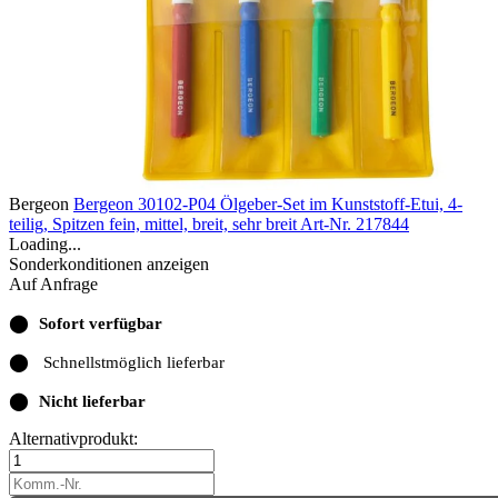
Bergeon
Bergeon 30102-P04 Ölgeber-Set im Kunststoff-Etui, 4-
teilig, Spitzen fein, mittel, breit, sehr breit
Art-Nr. 217844
Loading...
Sonderkonditionen anzeigen
Auf Anfrage
⬤
Sofort verfügbar
⬤
Schnellstmöglich lieferbar
⬤
Nicht lieferbar
Alternativprodukt: