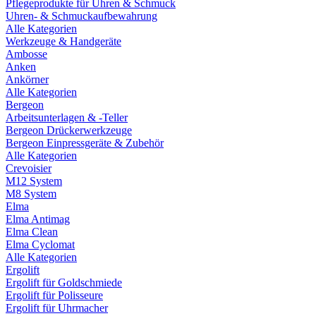
Pflegeprodukte für Uhren & Schmuck
Uhren- & Schmuckaufbewahrung
Alle Kategorien
Werkzeuge & Handgeräte
Ambosse
Anken
Ankörner
Alle Kategorien
Bergeon
Arbeitsunterlagen & -Teller
Bergeon Drückerwerkzeuge
Bergeon Einpressgeräte & Zubehör
Alle Kategorien
Crevoisier
M12 System
M8 System
Elma
Elma Antimag
Elma Clean
Elma Cyclomat
Alle Kategorien
Ergolift
Ergolift für Goldschmiede
Ergolift für Polisseure
Ergolift für Uhrmacher