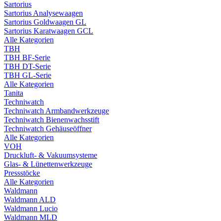
Sartorius
Sartorius Analysewaagen
Sartorius Goldwaagen GL
Sartorius Karatwaagen GCL
Alle Kategorien
TBH
TBH BF-Serie
TBH DT-Serie
TBH GL-Serie
Alle Kategorien
Tanita
Techniwatch
Techniwatch Armbandwerkzeuge
Techniwatch Bienenwachsstift
Techniwatch Gehäuseöffner
Alle Kategorien
VOH
Druckluft- & Vakuumsysteme
Glas- & Lünettenwerkzeuge
Pressstöcke
Alle Kategorien
Waldmann
Waldmann ALD
Waldmann Lucio
Waldmann MLD