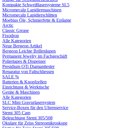
Kompakte Schweißlasersysteme SL5
Micromecalp Lapidiermaschinen
Micromecalp Lapidierschlitten
Moebius Öle, Schmierfette & Epilame
Arctic
Classic Grease
Fixodrop
Alle Kategorien
Neue Bergeon Artikel
Bergeon Leichte Brillenlupen
Permanent Jewelry im Fachgeschäft
Poliertapes & Dispenser
Presidium OTi Diamanttester
Reparatur von Faltschliessen
SALE %
Batterien & Knopfzellen
Einrichtung & Werktische
Geräte & Maschinen
Alle Kategorien
SLC Mini Gravurlasersystem
Service-Boxen für den Uhrenservice
Stemi 305 Cam
Beleuchtung Stemi 305/508
Okulare für Zeiss Stereomikroskope