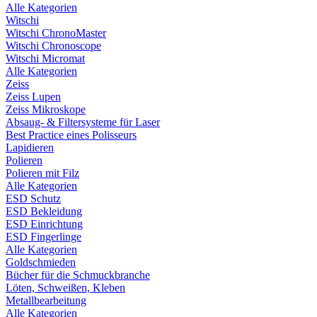
Alle Kategorien
Witschi
Witschi ChronoMaster
Witschi Chronoscope
Witschi Micromat
Alle Kategorien
Zeiss
Zeiss Lupen
Zeiss Mikroskope
Absaug- & Filtersysteme für Laser
Best Practice eines Polisseurs
Lapidieren
Polieren
Polieren mit Filz
Alle Kategorien
ESD Schutz
ESD Bekleidung
ESD Einrichtung
ESD Fingerlinge
Alle Kategorien
Goldschmieden
Bücher für die Schmuckbranche
Löten, Schweißen, Kleben
Metallbearbeitung
Alle Kategorien