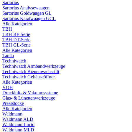
Sartorius
Sartorius Analysewaagen
Sartorius Goldwaagen GL
Sartorius Karatwaagen GCL
Alle Kategorien
TBH
TBH BF-Serie
TBH DT-Serie
TBH GL-Serie
Alle Kategorien
Tanita
Techniwatch
Techniwatch Armbandwerkzeuge
Techniwatch Bienenwachsstift
Techniwatch Gehäuseöffner
Alle Kategorien
VOH
Druckluft- & Vakuumsysteme
Glas- & Lünettenwerkzeuge
Pressstöcke
Alle Kategorien
Waldmann
Waldmann ALD
Waldmann Lucio
Waldmann MLD