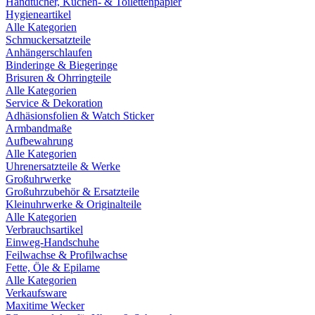
Handtücher, Küchen- & Toilettenpapier
Hygieneartikel
Alle Kategorien
Schmuckersatzteile
Anhängerschlaufen
Binderinge & Biegeringe
Brisuren & Ohrringteile
Alle Kategorien
Service & Dekoration
Adhäsionsfolien & Watch Sticker
Armbandmaße
Aufbewahrung
Alle Kategorien
Uhrenersatzteile & Werke
Großuhrwerke
Großuhrzubehör & Ersatzteile
Kleinuhrwerke & Originalteile
Alle Kategorien
Verbrauchsartikel
Einweg-Handschuhe
Feilwachse & Profilwachse
Fette, Öle & Epilame
Alle Kategorien
Verkaufsware
Maxitime Wecker