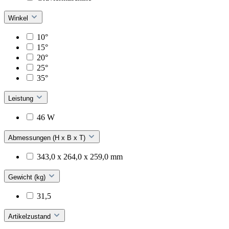
Winkel
10°
15°
20°
25°
35°
Leistung
46 W
Abmessungen (H x B x T)
343,0 x 264,0 x 259,0 mm
Gewicht (kg)
31,5
Artikelzustand