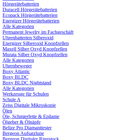
Hörgerätebatterien
Duracell Hörgerätebatterien
Ecopack Hörgerätebatterien
Energizer Hörgerätebatterien
Alle Kategorien
Permanent Jewelry im Fachgeschäft
Uhrenbatterien Silberoxid
Energizer Silberoxid Knopfzellen
Maxell Silber Oxyd Knopfzellen
Murata Silber Oxyd Knopfzellen
Alle Kategorien
Uhrenbeweger
Boxy Atlantic
Boxy BLDC
Boxy BLDC Nightstand
Alle Kategorien
Werkzeuge für Schulen
Schule A
Zeiss Digitale Mikroskopie
Ölen
Öle, Schmierfette & Epilame
Ölgeber & Ölnäpfe
Belize Pro Diamanttester
Bergeon Aufsatzlupe
Bergeon Digitaler Ringstock