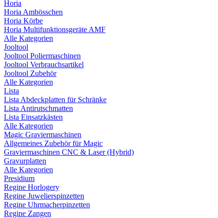
Horia
Horia Ambösschen
Horia Körbe
Horia Multifunktionsgeräte AMF
Alle Kategorien
Jooltool
Jooltool Poliermaschinen
Jooltool Verbrauchsartikel
Jooltool Zubehör
Alle Kategorien
Lista
Lista Abdeckplatten für Schränke
Lista Antirutschmatten
Lista Einsatzkästen
Alle Kategorien
Magic Graviermaschinen
Allgemeines Zubehör für Magic
Graviermaschinen CNC & Laser (Hybrid)
Gravurplatten
Alle Kategorien
Presidium
Regine Horlogery
Regine Juwelierspinzetten
Regine Uhrmacherpinzetten
Regine Zangen