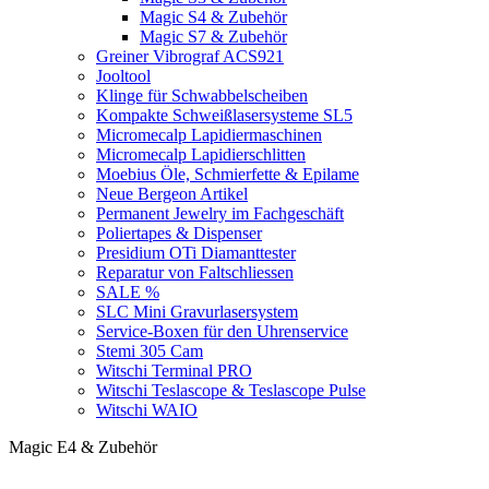
Magic S4 & Zubehör
Magic S7 & Zubehör
Greiner Vibrograf ACS921
Jooltool
Klinge für Schwabbelscheiben
Kompakte Schweißlasersysteme SL5
Micromecalp Lapidiermaschinen
Micromecalp Lapidierschlitten
Moebius Öle, Schmierfette & Epilame
Neue Bergeon Artikel
Permanent Jewelry im Fachgeschäft
Poliertapes & Dispenser
Presidium OTi Diamanttester
Reparatur von Faltschliessen
SALE %
SLC Mini Gravurlasersystem
Service-Boxen für den Uhrenservice
Stemi 305 Cam
Witschi Terminal PRO
Witschi Teslascope & Teslascope Pulse
Witschi WAIO
Magic E4 & Zubehör