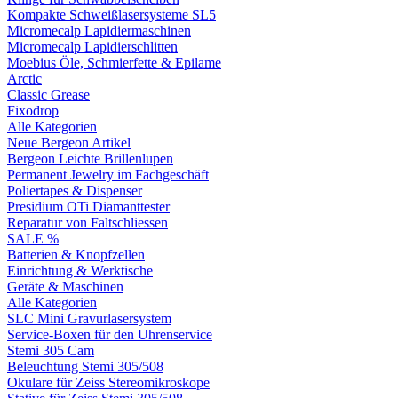
Kompakte Schweißlasersysteme SL5
Micromecalp Lapidiermaschinen
Micromecalp Lapidierschlitten
Moebius Öle, Schmierfette & Epilame
Arctic
Classic Grease
Fixodrop
Alle Kategorien
Neue Bergeon Artikel
Bergeon Leichte Brillenlupen
Permanent Jewelry im Fachgeschäft
Poliertapes & Dispenser
Presidium OTi Diamanttester
Reparatur von Faltschliessen
SALE %
Batterien & Knopfzellen
Einrichtung & Werktische
Geräte & Maschinen
Alle Kategorien
SLC Mini Gravurlasersystem
Service-Boxen für den Uhrenservice
Stemi 305 Cam
Beleuchtung Stemi 305/508
Okulare für Zeiss Stereomikroskope