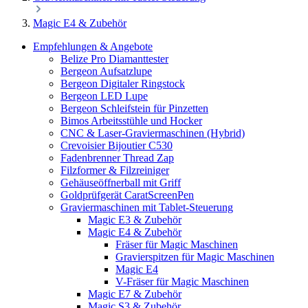
Magic E4 & Zubehör
Empfehlungen & Angebote
Belize Pro Diamanttester
Bergeon Aufsatzlupe
Bergeon Digitaler Ringstock
Bergeon LED Lupe
Bergeon Schleifstein für Pinzetten
Bimos Arbeitsstühle und Hocker
CNC & Laser-Graviermaschinen (Hybrid)
Crevoisier Bijoutier C530
Fadenbrenner Thread Zap
Filzformer & Filzreiniger
Gehäuseöffnerball mit Griff
Goldprüfgerät CaratScreenPen
Graviermaschinen mit Tablet-Steuerung
Magic E3 & Zubehör
Magic E4 & Zubehör
Fräser für Magic Maschinen
Gravierspitzen für Magic Maschinen
Magic E4
V-Fräser für Magic Maschinen
Magic E7 & Zubehör
Magic S3 & Zubehör