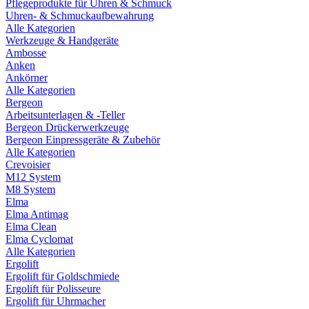
Pflegeprodukte für Uhren & Schmuck
Uhren- & Schmuckaufbewahrung
Alle Kategorien
Werkzeuge & Handgeräte
Ambosse
Anken
Ankörner
Alle Kategorien
Bergeon
Arbeitsunterlagen & -Teller
Bergeon Drückerwerkzeuge
Bergeon Einpressgeräte & Zubehör
Alle Kategorien
Crevoisier
M12 System
M8 System
Elma
Elma Antimag
Elma Clean
Elma Cyclomat
Alle Kategorien
Ergolift
Ergolift für Goldschmiede
Ergolift für Polisseure
Ergolift für Uhrmacher