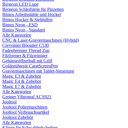
Bergeon LED Lupe
Bergeon Schleifstein für Pinzetten
Bimos Arbeitsstühle und Hocker
Bimos Hocker & Stehhilfen
Bimos Neon - ESD
Bimos Neon - Standard
Alle Kategorien
CNC & Laser-Graviermaschinen (Hybrid)
Crevoisier Bijoutier C530
Fadenbrenner Thread Zap
Filzformer & Filzreiniger
Gehäuseöffnerball mit Griff
Goldprüfgerät CaratScreenPen
Graviermaschinen mit Tablet-Steuerung
Magic E3 & Zubehör
Magic E4 & Zubehör
Magic E7 & Zubehör
Alle Kategorien
Greiner Vibrograf ACS921
Jooltool
Jooltool Poliermaschinen
Jooltool Verbrauchsartikel
Jooltool Zubehör
Alle Kategorien
Klinge für Schwabbelscheiben