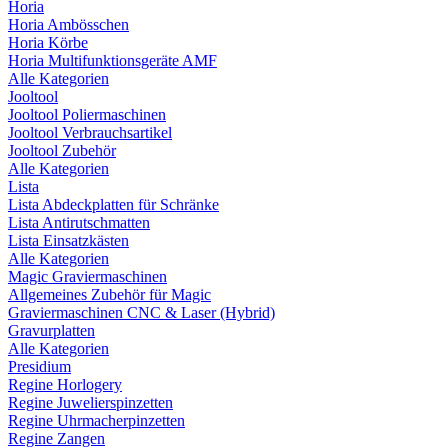
Horia
Horia Ambösschen
Horia Körbe
Horia Multifunktionsgeräte AMF
Alle Kategorien
Jooltool
Jooltool Poliermaschinen
Jooltool Verbrauchsartikel
Jooltool Zubehör
Alle Kategorien
Lista
Lista Abdeckplatten für Schränke
Lista Antirutschmatten
Lista Einsatzkästen
Alle Kategorien
Magic Graviermaschinen
Allgemeines Zubehör für Magic
Graviermaschinen CNC & Laser (Hybrid)
Gravurplatten
Alle Kategorien
Presidium
Regine Horlogery
Regine Juwelierspinzetten
Regine Uhrmacherpinzetten
Regine Zangen