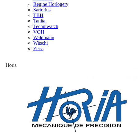
Regine Horlogery
Sartorius
TBH
Tanita
Techniwatch
VOH
Waldmann
Witschi
Zeiss
Horia