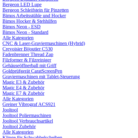
Bergeon LED Lupe
Bergeon Schleifstein für Pinzetten
Bimos Arbeitsstühle und Hocker
Bimos Hocker & Stehhilfen
Bimos Neon - ESD
Bimos Neon - Standard
Alle Kategorien
CNC & Laser-Graviermaschinen (Hybrid)
Crevoisier Bijoutier C530
Fadenbrenner Thread Zap
Filzformer & Filzreiniger
Gehäuseöffnerball mit Griff
Goldprüfgerät CaratScreenPen
Graviermaschinen mit Tablet-Steuerung
Magic E3 & Zubehör
Magic E4 & Zubehör
Magic E7 & Zubehör
Alle Kategorien
Greiner Vibrograf ACS921
Jooltool
Jooltool Poliermaschinen
Jooltool Verbrauchsartikel
Jooltool Zubehör
Alle Kategorien
Klinge für Schwabbelscheiben