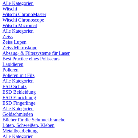
Alle Kategorien
Witschi
Witschi ChronoMaster
Witschi Chronoscope
Witschi Micromat
Alle Kategorien
Zeiss
Zeiss Lupen
Zeiss Mikroskope
Absaug- & Filtersysteme für Laser
Best Practice eines Polisseurs
Lapidieren
Polieren
Polieren mit Filz
Alle Kategorien
ESD Schutz
ESD Bekleidung
ESD Einrichtung
ESD Fingerlinge
Alle Kategorien
Goldschmieden
Bücher für die Schmuckbranche
Löten, Schweißen, Kleben
Metallbearbeitung
Alle Kategorien