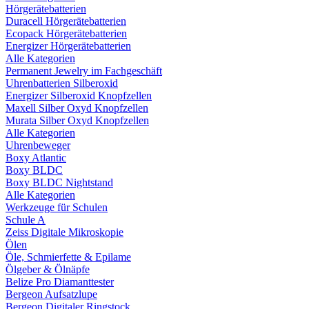
Hörgerätebatterien
Duracell Hörgerätebatterien
Ecopack Hörgerätebatterien
Energizer Hörgerätebatterien
Alle Kategorien
Permanent Jewelry im Fachgeschäft
Uhrenbatterien Silberoxid
Energizer Silberoxid Knopfzellen
Maxell Silber Oxyd Knopfzellen
Murata Silber Oxyd Knopfzellen
Alle Kategorien
Uhrenbeweger
Boxy Atlantic
Boxy BLDC
Boxy BLDC Nightstand
Alle Kategorien
Werkzeuge für Schulen
Schule A
Zeiss Digitale Mikroskopie
Ölen
Öle, Schmierfette & Epilame
Ölgeber & Ölnäpfe
Belize Pro Diamanttester
Bergeon Aufsatzlupe
Bergeon Digitaler Ringstock