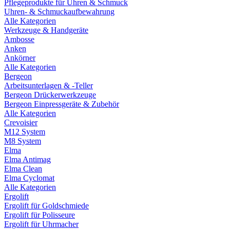
Pflegeprodukte für Uhren & Schmuck
Uhren- & Schmuckaufbewahrung
Alle Kategorien
Werkzeuge & Handgeräte
Ambosse
Anken
Ankörner
Alle Kategorien
Bergeon
Arbeitsunterlagen & -Teller
Bergeon Drückerwerkzeuge
Bergeon Einpressgeräte & Zubehör
Alle Kategorien
Crevoisier
M12 System
M8 System
Elma
Elma Antimag
Elma Clean
Elma Cyclomat
Alle Kategorien
Ergolift
Ergolift für Goldschmiede
Ergolift für Polisseure
Ergolift für Uhrmacher