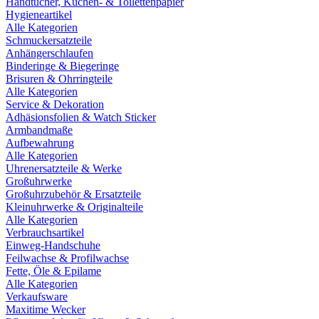
Handtücher, Küchen- & Toilettenpapier
Hygieneartikel
Alle Kategorien
Schmuckersatzteile
Anhängerschlaufen
Binderinge & Biegeringe
Brisuren & Ohrringteile
Alle Kategorien
Service & Dekoration
Adhäsionsfolien & Watch Sticker
Armbandmaße
Aufbewahrung
Alle Kategorien
Uhrenersatzteile & Werke
Großuhrwerke
Großuhrzubehör & Ersatzteile
Kleinuhrwerke & Originalteile
Alle Kategorien
Verbrauchsartikel
Einweg-Handschuhe
Feilwachse & Profilwachse
Fette, Öle & Epilame
Alle Kategorien
Verkaufsware
Maxitime Wecker