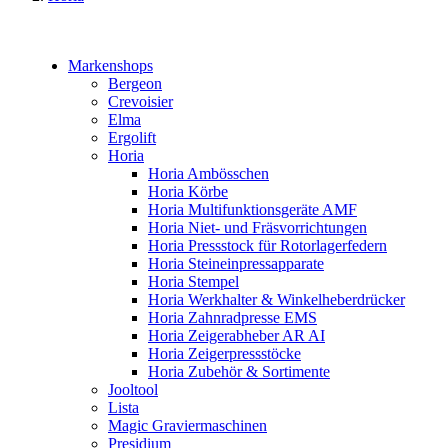
Markenshops
Bergeon
Crevoisier
Elma
Ergolift
Horia
Horia Ambösschen
Horia Körbe
Horia Multifunktionsgeräte AMF
Horia Niet- und Fräsvorrichtungen
Horia Pressstock für Rotorlagerfedern
Horia Steineinpressapparate
Horia Stempel
Horia Werkhalter & Winkelheberdrücker
Horia Zahnradpresse EMS
Horia Zeigerabheber AR AI
Horia Zeigerpressstöcke
Horia Zubehör & Sortimente
Jooltool
Lista
Magic Graviermaschinen
Presidium