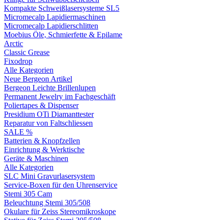
Kompakte Schweißlasersysteme SL5
Micromecalp Lapidiermaschinen
Micromecalp Lapidierschlitten
Moebius Öle, Schmierfette & Epilame
Arctic
Classic Grease
Fixodrop
Alle Kategorien
Neue Bergeon Artikel
Bergeon Leichte Brillenlupen
Permanent Jewelry im Fachgeschäft
Poliertapes & Dispenser
Presidium OTi Diamanttester
Reparatur von Faltschliessen
SALE %
Batterien & Knopfzellen
Einrichtung & Werktische
Geräte & Maschinen
Alle Kategorien
SLC Mini Gravurlasersystem
Service-Boxen für den Uhrenservice
Stemi 305 Cam
Beleuchtung Stemi 305/508
Okulare für Zeiss Stereomikroskope