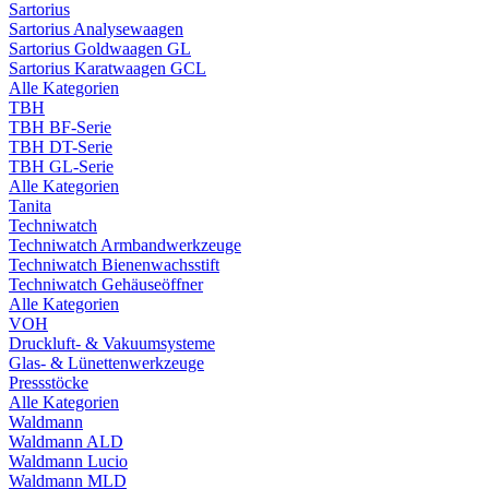
Sartorius
Sartorius Analysewaagen
Sartorius Goldwaagen GL
Sartorius Karatwaagen GCL
Alle Kategorien
TBH
TBH BF-Serie
TBH DT-Serie
TBH GL-Serie
Alle Kategorien
Tanita
Techniwatch
Techniwatch Armbandwerkzeuge
Techniwatch Bienenwachsstift
Techniwatch Gehäuseöffner
Alle Kategorien
VOH
Druckluft- & Vakuumsysteme
Glas- & Lünettenwerkzeuge
Pressstöcke
Alle Kategorien
Waldmann
Waldmann ALD
Waldmann Lucio
Waldmann MLD