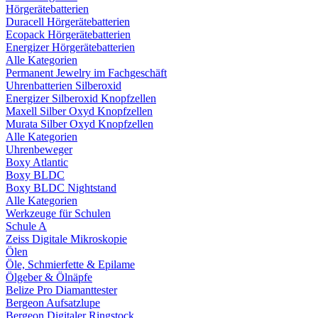
Hörgerätebatterien
Duracell Hörgerätebatterien
Ecopack Hörgerätebatterien
Energizer Hörgerätebatterien
Alle Kategorien
Permanent Jewelry im Fachgeschäft
Uhrenbatterien Silberoxid
Energizer Silberoxid Knopfzellen
Maxell Silber Oxyd Knopfzellen
Murata Silber Oxyd Knopfzellen
Alle Kategorien
Uhrenbeweger
Boxy Atlantic
Boxy BLDC
Boxy BLDC Nightstand
Alle Kategorien
Werkzeuge für Schulen
Schule A
Zeiss Digitale Mikroskopie
Ölen
Öle, Schmierfette & Epilame
Ölgeber & Ölnäpfe
Belize Pro Diamanttester
Bergeon Aufsatzlupe
Bergeon Digitaler Ringstock