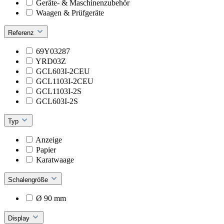
Geräte- & Maschinenzubehör
Waagen & Prüfgeräte
Referenz
69Y03287
YRD03Z
GCL603I-2CEU
GCL1103I-2CEU
GCL1103I-2S
GCL603I-2S
Typ
Anzeige
Papier
Karatwaage
Schalengröße
Ø 90 mm
Display