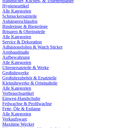
Handtücher, Küchen- & Toilettenpapier
Hygieneartikel
Alle Kategorien
Schmuckersatzteile
Anhängerschlaufen
Binderinge & Biegeringe
Brisuren & Ohrringteile
Alle Kategorien
Service & Dekoration
Adhäsionsfolien & Watch Sticker
Armbandmaße
Aufbewahrung
Alle Kategorien
Uhrenersatzteile & Werke
Großuhrwerke
Großuhrzubehör & Ersatzteile
Kleinuhrwerke & Originalteile
Alle Kategorien
Verbrauchsartikel
Einweg-Handschuhe
Feilwachse & Profilwachse
Fette, Öle & Epilame
Alle Kategorien
Verkaufsware
Maxitime Wecker