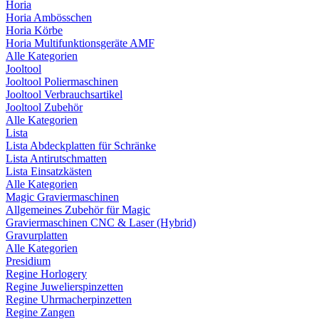
Horia
Horia Ambösschen
Horia Körbe
Horia Multifunktionsgeräte AMF
Alle Kategorien
Jooltool
Jooltool Poliermaschinen
Jooltool Verbrauchsartikel
Jooltool Zubehör
Alle Kategorien
Lista
Lista Abdeckplatten für Schränke
Lista Antirutschmatten
Lista Einsatzkästen
Alle Kategorien
Magic Graviermaschinen
Allgemeines Zubehör für Magic
Graviermaschinen CNC & Laser (Hybrid)
Gravurplatten
Alle Kategorien
Presidium
Regine Horlogery
Regine Juwelierspinzetten
Regine Uhrmacherpinzetten
Regine Zangen