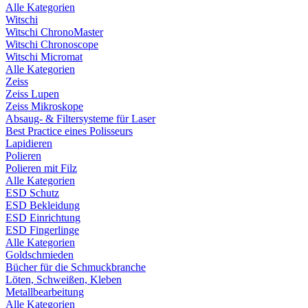
Alle Kategorien
Witschi
Witschi ChronoMaster
Witschi Chronoscope
Witschi Micromat
Alle Kategorien
Zeiss
Zeiss Lupen
Zeiss Mikroskope
Absaug- & Filtersysteme für Laser
Best Practice eines Polisseurs
Lapidieren
Polieren
Polieren mit Filz
Alle Kategorien
ESD Schutz
ESD Bekleidung
ESD Einrichtung
ESD Fingerlinge
Alle Kategorien
Goldschmieden
Bücher für die Schmuckbranche
Löten, Schweißen, Kleben
Metallbearbeitung
Alle Kategorien