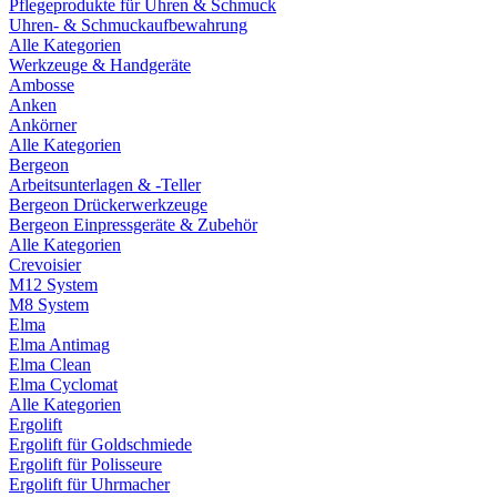
Pflegeprodukte für Uhren & Schmuck
Uhren- & Schmuckaufbewahrung
Alle Kategorien
Werkzeuge & Handgeräte
Ambosse
Anken
Ankörner
Alle Kategorien
Bergeon
Arbeitsunterlagen & -Teller
Bergeon Drückerwerkzeuge
Bergeon Einpressgeräte & Zubehör
Alle Kategorien
Crevoisier
M12 System
M8 System
Elma
Elma Antimag
Elma Clean
Elma Cyclomat
Alle Kategorien
Ergolift
Ergolift für Goldschmiede
Ergolift für Polisseure
Ergolift für Uhrmacher