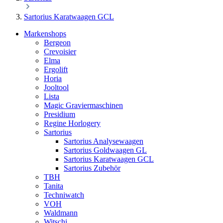
Sartorius Karatwaagen GCL
Markenshops
Bergeon
Crevoisier
Elma
Ergolift
Horia
Jooltool
Lista
Magic Graviermaschinen
Presidium
Regine Horlogery
Sartorius
Sartorius Analysewaagen
Sartorius Goldwaagen GL
Sartorius Karatwaagen GCL
Sartorius Zubehör
TBH
Tanita
Techniwatch
VOH
Waldmann
Witschi