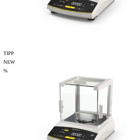
TIPP
NEW
%