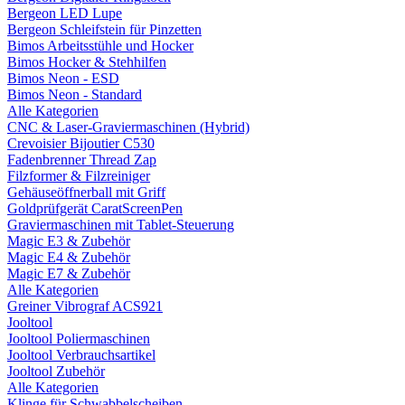
Bergeon LED Lupe
Bergeon Schleifstein für Pinzetten
Bimos Arbeitsstühle und Hocker
Bimos Hocker & Stehhilfen
Bimos Neon - ESD
Bimos Neon - Standard
Alle Kategorien
CNC & Laser-Graviermaschinen (Hybrid)
Crevoisier Bijoutier C530
Fadenbrenner Thread Zap
Filzformer & Filzreiniger
Gehäuseöffnerball mit Griff
Goldprüfgerät CaratScreenPen
Graviermaschinen mit Tablet-Steuerung
Magic E3 & Zubehör
Magic E4 & Zubehör
Magic E7 & Zubehör
Alle Kategorien
Greiner Vibrograf ACS921
Jooltool
Jooltool Poliermaschinen
Jooltool Verbrauchsartikel
Jooltool Zubehör
Alle Kategorien
Klinge für Schwabbelscheiben