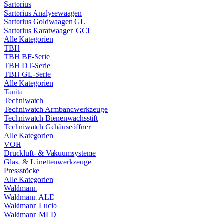
Sartorius
Sartorius Analysewaagen
Sartorius Goldwaagen GL
Sartorius Karatwaagen GCL
Alle Kategorien
TBH
TBH BF-Serie
TBH DT-Serie
TBH GL-Serie
Alle Kategorien
Tanita
Techniwatch
Techniwatch Armbandwerkzeuge
Techniwatch Bienenwachsstift
Techniwatch Gehäuseöffner
Alle Kategorien
VOH
Druckluft- & Vakuumsysteme
Glas- & Lünettenwerkzeuge
Pressstöcke
Alle Kategorien
Waldmann
Waldmann ALD
Waldmann Lucio
Waldmann MLD