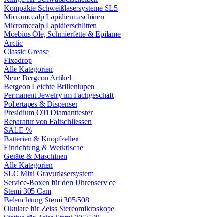
Kompakte Schweißlasersysteme SL5
Micromecalp Lapidiermaschinen
Micromecalp Lapidierschlitten
Moebius Öle, Schmierfette & Epilame
Arctic
Classic Grease
Fixodrop
Alle Kategorien
Neue Bergeon Artikel
Bergeon Leichte Brillenlupen
Permanent Jewelry im Fachgeschäft
Poliertapes & Dispenser
Presidium OTi Diamanttester
Reparatur von Faltschliessen
SALE %
Batterien & Knopfzellen
Einrichtung & Werktische
Geräte & Maschinen
Alle Kategorien
SLC Mini Gravurlasersystem
Service-Boxen für den Uhrenservice
Stemi 305 Cam
Beleuchtung Stemi 305/508
Okulare für Zeiss Stereomikroskope