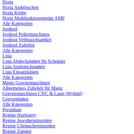
Horia
Horia Ambösschen
Horia Körbe
Horia Multifunktionsgeräte AMF
Alle Kategorien
Jooltool
Jooltool Poliermaschinen
Jooltool Verbrauchsartikel
Jooltool Zubehör
Alle Kategorien
Lista
Lista Abdeckplatten für Schränke
Lista Antirutschmatten
Lista Einsatzkästen
Alle Kategorien
Magic Graviermaschinen
Allgemeines Zubehör für Magic
Graviermaschinen CNC & Laser (Hybrid)
Gravurplatten
Alle Kategorien
Presidium
Regine Horlogery
Regine Juwelierspinzetten
Regine Uhrmacherpinzetten
Regine Zangen