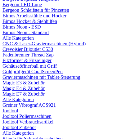
Bergeon LED Lupe
Bergeon Schleifstein für Pinzetten
Bimos Arbeitsstühle und Hocker
Bimos Hocker & Stehhilfen
Bimos Neon - ESD
Bimos Neon - Standard
Alle Kategorien
CNC & Laser-Graviermaschinen (Hybrid)
Crevoisier Bijoutier C530
Fadenbrenner Thread Zap
Filzformer & Filzreiniger
Gehäuseöffnerball mit Griff
Goldprüfgerät CaratScreenPen
Graviermaschinen mit Tablet-Steuerung
Magic E3 & Zubehör
Magic E4 & Zubehör
Magic E7 & Zubehör
Alle Kategorien
Greiner Vibrograf ACS921
Jooltool
Jooltool Poliermaschinen
Jooltool Verbrauchsartikel
Jooltool Zubehör
Alle Kategorien
Klinge für Schwabbelscheiben