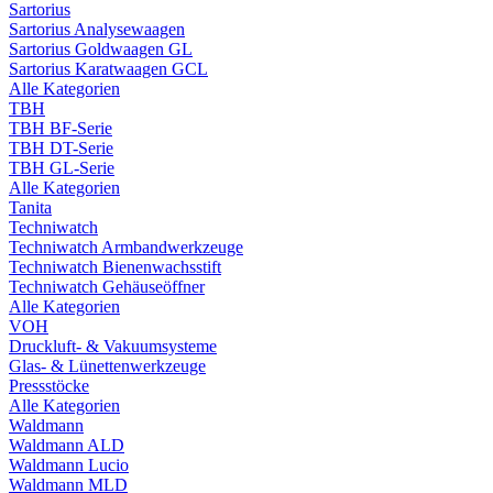
Sartorius
Sartorius Analysewaagen
Sartorius Goldwaagen GL
Sartorius Karatwaagen GCL
Alle Kategorien
TBH
TBH BF-Serie
TBH DT-Serie
TBH GL-Serie
Alle Kategorien
Tanita
Techniwatch
Techniwatch Armbandwerkzeuge
Techniwatch Bienenwachsstift
Techniwatch Gehäuseöffner
Alle Kategorien
VOH
Druckluft- & Vakuumsysteme
Glas- & Lünettenwerkzeuge
Pressstöcke
Alle Kategorien
Waldmann
Waldmann ALD
Waldmann Lucio
Waldmann MLD