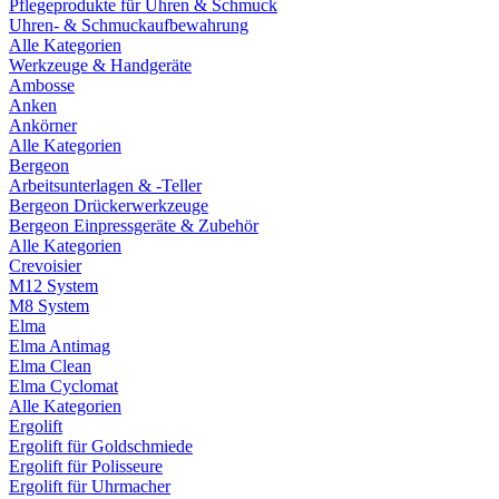
Pflegeprodukte für Uhren & Schmuck
Uhren- & Schmuckaufbewahrung
Alle Kategorien
Werkzeuge & Handgeräte
Ambosse
Anken
Ankörner
Alle Kategorien
Bergeon
Arbeitsunterlagen & -Teller
Bergeon Drückerwerkzeuge
Bergeon Einpressgeräte & Zubehör
Alle Kategorien
Crevoisier
M12 System
M8 System
Elma
Elma Antimag
Elma Clean
Elma Cyclomat
Alle Kategorien
Ergolift
Ergolift für Goldschmiede
Ergolift für Polisseure
Ergolift für Uhrmacher