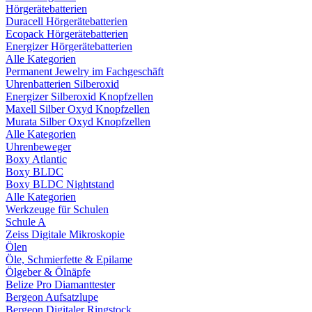
Hörgerätebatterien
Duracell Hörgerätebatterien
Ecopack Hörgerätebatterien
Energizer Hörgerätebatterien
Alle Kategorien
Permanent Jewelry im Fachgeschäft
Uhrenbatterien Silberoxid
Energizer Silberoxid Knopfzellen
Maxell Silber Oxyd Knopfzellen
Murata Silber Oxyd Knopfzellen
Alle Kategorien
Uhrenbeweger
Boxy Atlantic
Boxy BLDC
Boxy BLDC Nightstand
Alle Kategorien
Werkzeuge für Schulen
Schule A
Zeiss Digitale Mikroskopie
Ölen
Öle, Schmierfette & Epilame
Ölgeber & Ölnäpfe
Belize Pro Diamanttester
Bergeon Aufsatzlupe
Bergeon Digitaler Ringstock