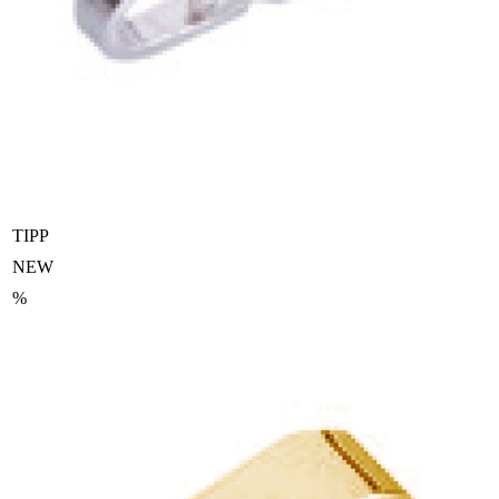
TIPP
NEW
%