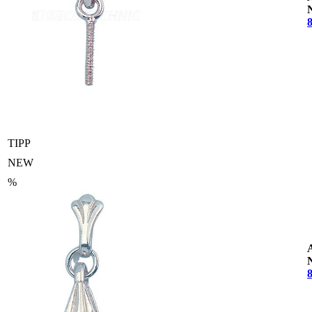
TIPP
NEW
%