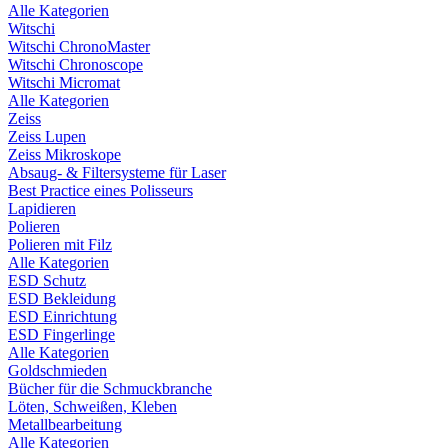
Alle Kategorien
Witschi
Witschi ChronoMaster
Witschi Chronoscope
Witschi Micromat
Alle Kategorien
Zeiss
Zeiss Lupen
Zeiss Mikroskope
Absaug- & Filtersysteme für Laser
Best Practice eines Polisseurs
Lapidieren
Polieren
Polieren mit Filz
Alle Kategorien
ESD Schutz
ESD Bekleidung
ESD Einrichtung
ESD Fingerlinge
Alle Kategorien
Goldschmieden
Bücher für die Schmuckbranche
Löten, Schweißen, Kleben
Metallbearbeitung
Alle Kategorien