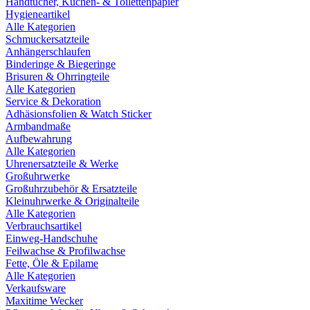
Handtücher, Küchen- & Toilettenpapier
Hygieneartikel
Alle Kategorien
Schmuckersatzteile
Anhängerschlaufen
Binderinge & Biegeringe
Brisuren & Ohrringteile
Alle Kategorien
Service & Dekoration
Adhäsionsfolien & Watch Sticker
Armbandmaße
Aufbewahrung
Alle Kategorien
Uhrenersatzteile & Werke
Großuhrwerke
Großuhrzubehör & Ersatzteile
Kleinuhrwerke & Originalteile
Alle Kategorien
Verbrauchsartikel
Einweg-Handschuhe
Feilwachse & Profilwachse
Fette, Öle & Epilame
Alle Kategorien
Verkaufsware
Maxitime Wecker