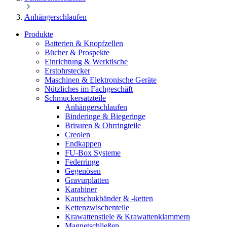
Anhängerschlaufen
Produkte
Batterien & Knopfzellen
Bücher & Prospekte
Einrichtung & Werktische
Erstohrstecker
Maschinen & Elektronische Geräte
Nützliches im Fachgeschäft
Schmuckersatzteile
Anhängerschlaufen
Binderinge & Biegeringe
Brisuren & Ohrringteile
Creolen
Endkappen
FU-Box Systeme
Federringe
Gegenösen
Gravurplatten
Karabiner
Kautschukbänder & -ketten
Kettenzwischenteile
Krawattenstiele & Krawattenklammern
Magnetschließen