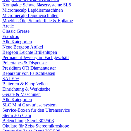
Kompakte Schweißlasersysteme SL5
Micromecalp Lapidiermaschinen
Micromecalp Lapidierschlitten
Moebius Öle, Schmierfette & Epilame
Arctic
Classic Grease
Fixodrop
Alle Kategorien
Neue Bergeon Artikel
Bergeon Leichte Brillenlupen
Permanent Jewelry im Fachgeschäft
Poliertapes & Dispenser
Presidium OTi Diamanttester
Reparatur von Faltschliessen
SALE %
Batterien & Knopfzellen
Einrichtung & Werktische
Geräte & Maschinen
Alle Kategorien
SLC Mini Gravurlasersystem
Service-Boxen für den Uhrenservice
Stemi 305 Cam
Beleuchtung Stemi 305/508
Okulare für Zeiss Stereomikroskope