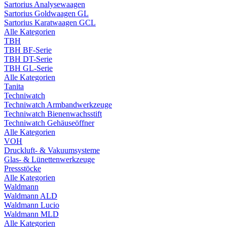
Sartorius Analysewaagen
Sartorius Goldwaagen GL
Sartorius Karatwaagen GCL
Alle Kategorien
TBH
TBH BF-Serie
TBH DT-Serie
TBH GL-Serie
Alle Kategorien
Tanita
Techniwatch
Techniwatch Armbandwerkzeuge
Techniwatch Bienenwachsstift
Techniwatch Gehäuseöffner
Alle Kategorien
VOH
Druckluft- & Vakuumsysteme
Glas- & Lünettenwerkzeuge
Pressstöcke
Alle Kategorien
Waldmann
Waldmann ALD
Waldmann Lucio
Waldmann MLD
Alle Kategorien