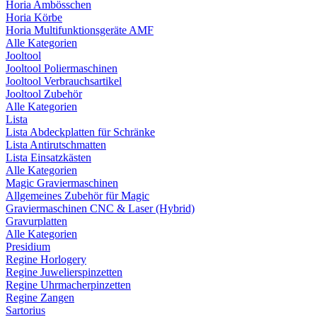
Horia Ambösschen
Horia Körbe
Horia Multifunktionsgeräte AMF
Alle Kategorien
Jooltool
Jooltool Poliermaschinen
Jooltool Verbrauchsartikel
Jooltool Zubehör
Alle Kategorien
Lista
Lista Abdeckplatten für Schränke
Lista Antirutschmatten
Lista Einsatzkästen
Alle Kategorien
Magic Graviermaschinen
Allgemeines Zubehör für Magic
Graviermaschinen CNC & Laser (Hybrid)
Gravurplatten
Alle Kategorien
Presidium
Regine Horlogery
Regine Juwelierspinzetten
Regine Uhrmacherpinzetten
Regine Zangen
Sartorius