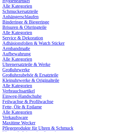
Hygieneartikel
Alle Kategorien
Schmuckersatzteile
Anhängerschlaufen
Binderinge & Biegeringe
Brisuren & Ohrringteile
Alle Kategorien
Service & Dekoration
Adhäsionsfolien & Watch Sticker
Armbandmaße
Aufbewahrung
Alle Kategorien
Uhrenersatzteile & Werke
Großuhrwerke
Großuhrzubehör & Ersatzteile
Kleinuhrwerke & Originalteile
Alle Kategorien
Verbrauchsartikel
Einweg-Handschuhe
Feilwachse & Profilwachse
Fette, Öle & Epilame
Alle Kategorien
Verkaufsware
Maxitime Wecker
Pflegeprodukte für Uhren & Schmuck