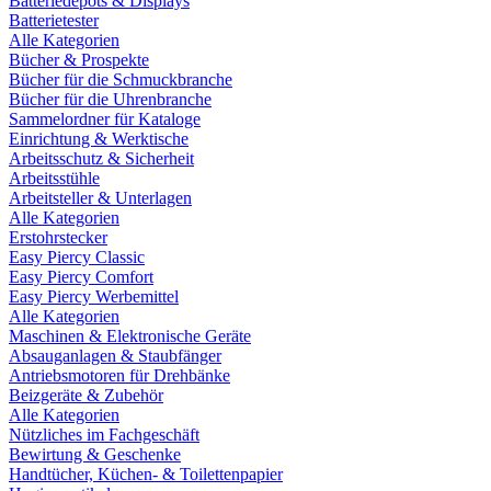
Batteriedepots & Displays
Batterietester
Alle Kategorien
Bücher & Prospekte
Bücher für die Schmuckbranche
Bücher für die Uhrenbranche
Sammelordner für Kataloge
Einrichtung & Werktische
Arbeitsschutz & Sicherheit
Arbeitsstühle
Arbeitsteller & Unterlagen
Alle Kategorien
Erstohrstecker
Easy Piercy Classic
Easy Piercy Comfort
Easy Piercy Werbemittel
Alle Kategorien
Maschinen & Elektronische Geräte
Absauganlagen & Staubfänger
Antriebsmotoren für Drehbänke
Beizgeräte & Zubehör
Alle Kategorien
Nützliches im Fachgeschäft
Bewirtung & Geschenke
Handtücher, Küchen- & Toilettenpapier