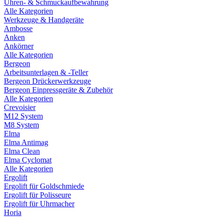
Uhren- & Schmuckaufbewahrung
Alle Kategorien
Werkzeuge & Handgeräte
Ambosse
Anken
Ankörner
Alle Kategorien
Bergeon
Arbeitsunterlagen & -Teller
Bergeon Drückerwerkzeuge
Bergeon Einpressgeräte & Zubehör
Alle Kategorien
Crevoisier
M12 System
M8 System
Elma
Elma Antimag
Elma Clean
Elma Cyclomat
Alle Kategorien
Ergolift
Ergolift für Goldschmiede
Ergolift für Polisseure
Ergolift für Uhrmacher
Horia