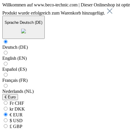
Willkommen auf www.beco-technic.com | Dieser Onlineshop ist optim
Produkt wurde erfolgreich zum Warenkorb hinzugefügt.
Sprache
Deutsch (DE)
Deutsch (DE)
English (EN)
Español (ES)
Français (FR)
Nederlands (NL)
€
Euro
Fr CHF
kr DKK
€ EUR
$ USD
£ GBP