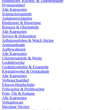
Handtücher, Küchen- & Toilettenpapier
Hygieneartikel
Alle Kategorien
Schmuckersatzteile
Anhängerschlaufen
Binderinge & Biegeringe
Brisuren & Ohrringteile
Alle Kategorien
Service & Dekoration
Adhäsionsfolien & Watch Sticker
Armbandmaße
Aufbewahrung
Alle Kategorien
Uhrenersatzteile & Werke
Großuhrwerke
Großuhrzubehör & Ersatzteile
Kleinuhrwerke & Originalteile
Alle Kategorien
Verbrauchsartikel
Einweg-Handschuhe
Feilwachse & Profilwachse
Fette, Öle & Epilame
Alle Kategorien
Verkaufsware
Maxitime Wecker