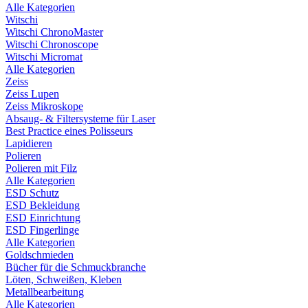
Alle Kategorien
Witschi
Witschi ChronoMaster
Witschi Chronoscope
Witschi Micromat
Alle Kategorien
Zeiss
Zeiss Lupen
Zeiss Mikroskope
Absaug- & Filtersysteme für Laser
Best Practice eines Polisseurs
Lapidieren
Polieren
Polieren mit Filz
Alle Kategorien
ESD Schutz
ESD Bekleidung
ESD Einrichtung
ESD Fingerlinge
Alle Kategorien
Goldschmieden
Bücher für die Schmuckbranche
Löten, Schweißen, Kleben
Metallbearbeitung
Alle Kategorien