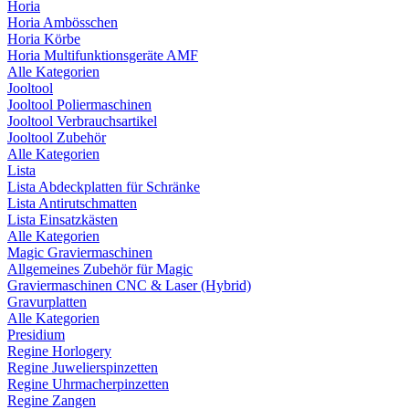
Horia
Horia Ambösschen
Horia Körbe
Horia Multifunktionsgeräte AMF
Alle Kategorien
Jooltool
Jooltool Poliermaschinen
Jooltool Verbrauchsartikel
Jooltool Zubehör
Alle Kategorien
Lista
Lista Abdeckplatten für Schränke
Lista Antirutschmatten
Lista Einsatzkästen
Alle Kategorien
Magic Graviermaschinen
Allgemeines Zubehör für Magic
Graviermaschinen CNC & Laser (Hybrid)
Gravurplatten
Alle Kategorien
Presidium
Regine Horlogery
Regine Juwelierspinzetten
Regine Uhrmacherpinzetten
Regine Zangen