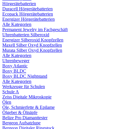
Hörgerätebatterien
Duracell Hörgerätebatterien
Ecopack Hörgerätebatterien
Energizer Hörgerätebatterien
Alle Kategorien
Permanent Jewelry im Fachgeschäft
Uhrenbatterien Silberoxid
Energizer Silberoxid Knopfzellen
Maxell Silber Oxyd Knopfzellen
Murata Silber Oxyd Knopfzellen
Alle Kategorien
Uhrenbeweger
Boxy Atlantic
Boxy BLDC
Boxy BLDC Nightstand
Alle Kategorien
Werkzeuge für Schulen
Schule A
Zeiss Digitale Mikroskopie
Ölen
Öle, Schmierfette & Epilame
Ölgeber & Ölnäpfe
Belize Pro Diamanttester
Bergeon Aufsatzlupe
Bergeon Digitaler Ringstock