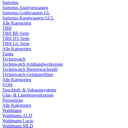
Sartorius
Sartorius Analysewaagen
Sartorius Goldwaagen GL
Sartorius Karatwaagen GCL
Alle Kategorien
TBH
TBH BF-Serie
TBH DT-Serie
TBH GL-Serie
Alle Kategorien
Tanita
Techniwatch
Techniwatch Armbandwerkzeuge
Techniwatch Bienenwachsstift
Techniwatch Gehäuseöffner
Alle Kategorien
VOH
Druckluft- & Vakuumsysteme
Glas- & Lünettenwerkzeuge
Pressstöcke
Alle Kategorien
Waldmann
Waldmann ALD
Waldmann Lucio
Waldmann MLD