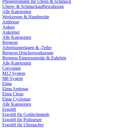
Pflegeprodukte für Uhren & Schmuck
Uhren- & Schmuckaufbewahrung
Alle Kategorien
Werkzeuge & Handgeräte
Ambosse
Anken
Ankörner
Alle Kategorien
Bergeon
Arbeitsunterlagen & -Teller
Bergeon Drückerwerkzeuge
Bergeon Einpressgeräte & Zubehör
Alle Kategorien
Crevoisier
M12 System
M8 System
Elma
Elma Antimag
Elma Clean
Elma Cyclomat
Alle Kategorien
Ergolift
Ergolift für Goldschmiede
Ergolift für Polisseure
Ergolift für Uhrmacher