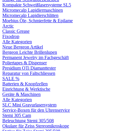
Kompakte Schweißlasersysteme SL5
Micromecalp Lapidiermaschinen
Micromecalp Lapidierschlitten
Moebius Öle, Schmierfette & Epilame
Arctic
Classic Grease
Fixodrop
Alle Kategorien
Neue Bergeon Artikel
Bergeon Leichte Brillenlupen
Permanent Jewelry im Fachgeschäft
Poliertapes & Dispenser
Presidium OTi Diamanttester
Reparatur von Faltschliessen
SALE %
Batterien & Knopfzellen
Einrichtung & Werktische
Geräte & Maschinen
Alle Kategorien
SLC Mini Gravurlasersystem
Service-Boxen für den Uhrenservice
Stemi 305 Cam
Beleuchtung Stemi 305/508
Okulare für Zeiss Stereomikroskope