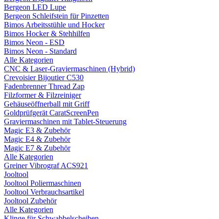
Bergeon LED Lupe
Bergeon Schleifstein für Pinzetten
Bimos Arbeitsstühle und Hocker
Bimos Hocker & Stehhilfen
Bimos Neon - ESD
Bimos Neon - Standard
Alle Kategorien
CNC & Laser-Graviermaschinen (Hybrid)
Crevoisier Bijoutier C530
Fadenbrenner Thread Zap
Filzformer & Filzreiniger
Gehäuseöffnerball mit Griff
Goldprüfgerät CaratScreenPen
Graviermaschinen mit Tablet-Steuerung
Magic E3 & Zubehör
Magic E4 & Zubehör
Magic E7 & Zubehör
Alle Kategorien
Greiner Vibrograf ACS921
Jooltool
Jooltool Poliermaschinen
Jooltool Verbrauchsartikel
Jooltool Zubehör
Alle Kategorien
Klinge für Schwabbelscheiben