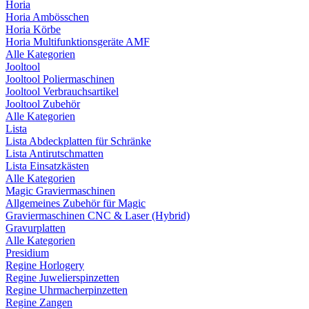
Horia
Horia Ambösschen
Horia Körbe
Horia Multifunktionsgeräte AMF
Alle Kategorien
Jooltool
Jooltool Poliermaschinen
Jooltool Verbrauchsartikel
Jooltool Zubehör
Alle Kategorien
Lista
Lista Abdeckplatten für Schränke
Lista Antirutschmatten
Lista Einsatzkästen
Alle Kategorien
Magic Graviermaschinen
Allgemeines Zubehör für Magic
Graviermaschinen CNC & Laser (Hybrid)
Gravurplatten
Alle Kategorien
Presidium
Regine Horlogery
Regine Juwelierspinzetten
Regine Uhrmacherpinzetten
Regine Zangen