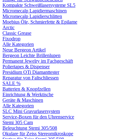
Kompakte Schweißlasersysteme SL5
Micromecalp Lapidiermaschinen
Micromecalp Lapidierschlitten
Moebius Öle, Schmierfette & Epilame
Arctic
Classic Grease
Fixodrop
Alle Kategorien
Neue Bergeon Artikel
Bergeon Leichte Brillenlupen
Permanent Jewelry im Fachgeschäft
Poliertapes & Dispenser
Presidium OTi Diamanttester
Reparatur von Faltschliessen
SALE %
Batterien & Knopfzellen
Einrichtung & Werktische
Geräte & Maschinen
Alle Kategorien
SLC Mini Gravurlasersystem
Service-Boxen für den Uhrenservice
Stemi 305 Cam
Beleuchtung Stemi 305/508
Okulare für Zeiss Stereomikroskope