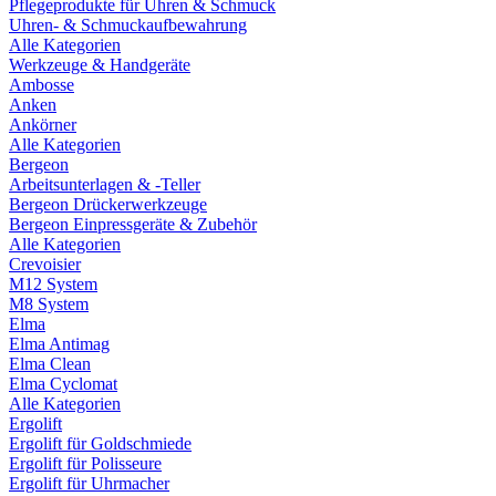
Pflegeprodukte für Uhren & Schmuck
Uhren- & Schmuckaufbewahrung
Alle Kategorien
Werkzeuge & Handgeräte
Ambosse
Anken
Ankörner
Alle Kategorien
Bergeon
Arbeitsunterlagen & -Teller
Bergeon Drückerwerkzeuge
Bergeon Einpressgeräte & Zubehör
Alle Kategorien
Crevoisier
M12 System
M8 System
Elma
Elma Antimag
Elma Clean
Elma Cyclomat
Alle Kategorien
Ergolift
Ergolift für Goldschmiede
Ergolift für Polisseure
Ergolift für Uhrmacher