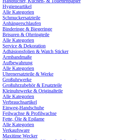
Handtücher, Küchen- & Toilettenpapier
Hygieneartikel
Alle Kategorien
Schmuckersatzteile
Anhängerschlaufen
Binderinge & Biegeringe
Brisuren & Ohrringteile
Alle Kategorien
Service & Dekoration
Adhäsionsfolien & Watch Sticker
Armbandmaße
Aufbewahrung
Alle Kategorien
Uhrenersatzteile & Werke
Großuhrwerke
Großuhrzubehör & Ersatzteile
Kleinuhrwerke & Originalteile
Alle Kategorien
Verbrauchsartikel
Einweg-Handschuhe
Feilwachse & Profilwachse
Fette, Öle & Epilame
Alle Kategorien
Verkaufsware
Maxitime Wecker