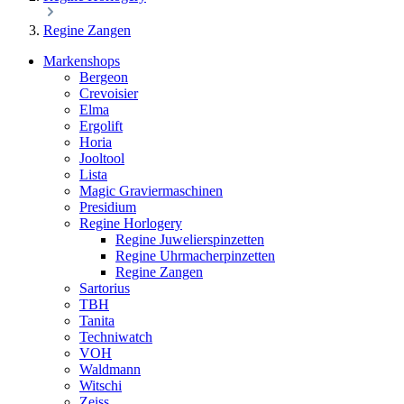
Regine Zangen
Markenshops
Bergeon
Crevoisier
Elma
Ergolift
Horia
Jooltool
Lista
Magic Graviermaschinen
Presidium
Regine Horlogery
Regine Juwelierspinzetten
Regine Uhrmacherpinzetten
Regine Zangen
Sartorius
TBH
Tanita
Techniwatch
VOH
Waldmann
Witschi
Zeiss