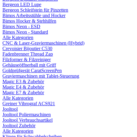
Bergeon LED Lupe
Bergeon Schleifstein für Pinzetten
Bimos Arbeitsstühle und Hocker
Bimos Hocker & Stehhilfen
Bimos Neon - ESD
Bimos Neon - Standard
Alle Kategorien
CNC & Laser-Graviermaschinen (Hybrid)
Crevoisier Bijoutier C530
Fadenbrenner Thread Zap
Filzformer & Filzreiniger
Gehäuseöffnerball mit Griff
Goldprüfgerät CaratScreenPen
Graviermaschinen mit Tablet-Steuerung
Magic E3 & Zubehör
Magic E4 & Zubehör
Magic E7 & Zubehör
Alle Kategorien
Greiner Vibrograf ACS921
Jooltool
Jooltool Poliermaschinen
Jooltool Verbrauchsartikel
Jooltool Zubehör
Alle Kategorien
Klinge für Schwabbelscheiben