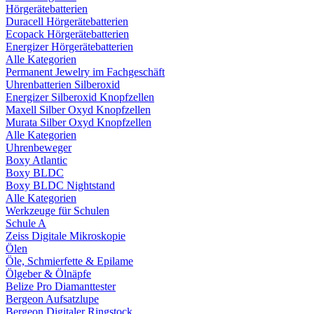
Hörgerätebatterien
Duracell Hörgerätebatterien
Ecopack Hörgerätebatterien
Energizer Hörgerätebatterien
Alle Kategorien
Permanent Jewelry im Fachgeschäft
Uhrenbatterien Silberoxid
Energizer Silberoxid Knopfzellen
Maxell Silber Oxyd Knopfzellen
Murata Silber Oxyd Knopfzellen
Alle Kategorien
Uhrenbeweger
Boxy Atlantic
Boxy BLDC
Boxy BLDC Nightstand
Alle Kategorien
Werkzeuge für Schulen
Schule A
Zeiss Digitale Mikroskopie
Ölen
Öle, Schmierfette & Epilame
Ölgeber & Ölnäpfe
Belize Pro Diamanttester
Bergeon Aufsatzlupe
Bergeon Digitaler Ringstock