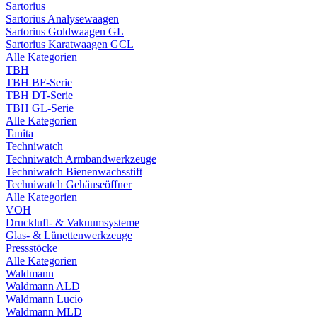
Sartorius
Sartorius Analysewaagen
Sartorius Goldwaagen GL
Sartorius Karatwaagen GCL
Alle Kategorien
TBH
TBH BF-Serie
TBH DT-Serie
TBH GL-Serie
Alle Kategorien
Tanita
Techniwatch
Techniwatch Armbandwerkzeuge
Techniwatch Bienenwachsstift
Techniwatch Gehäuseöffner
Alle Kategorien
VOH
Druckluft- & Vakuumsysteme
Glas- & Lünettenwerkzeuge
Pressstöcke
Alle Kategorien
Waldmann
Waldmann ALD
Waldmann Lucio
Waldmann MLD