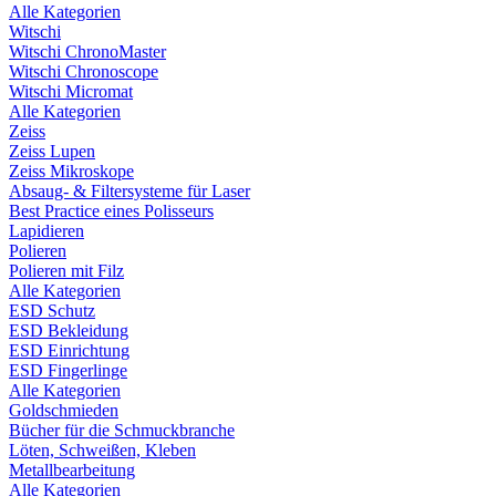
Alle Kategorien
Witschi
Witschi ChronoMaster
Witschi Chronoscope
Witschi Micromat
Alle Kategorien
Zeiss
Zeiss Lupen
Zeiss Mikroskope
Absaug- & Filtersysteme für Laser
Best Practice eines Polisseurs
Lapidieren
Polieren
Polieren mit Filz
Alle Kategorien
ESD Schutz
ESD Bekleidung
ESD Einrichtung
ESD Fingerlinge
Alle Kategorien
Goldschmieden
Bücher für die Schmuckbranche
Löten, Schweißen, Kleben
Metallbearbeitung
Alle Kategorien