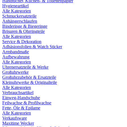
Handtücher, Küchen- & Toilettenpapier
Hygieneartikel
Alle Kategorien
Schmuckersatzteile
Anhängerschlaufen
Binderinge & Biegeringe
Brisuren & Ohrringteile
Alle Kategorien
Service & Dekoration
Adhäsionsfolien & Watch Sticker
Armbandmaße
Aufbewahrung
Alle Kategorien
Uhrenersatzteile & Werke
Großuhrwerke
Großuhrzubehör & Ersatzteile
Kleinuhrwerke & Originalteile
Alle Kategorien
Verbrauchsartikel
Einweg-Handschuhe
Feilwachse & Profilwachse
Fette, Öle & Epilame
Alle Kategorien
Verkaufsware
Maxitime Wecker