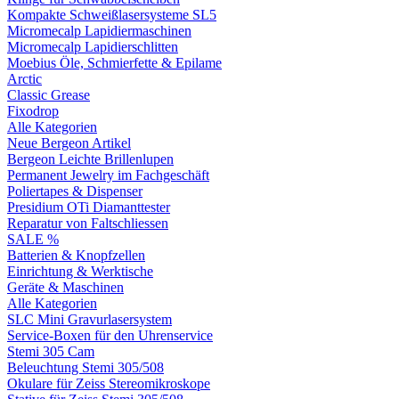
Kompakte Schweißlasersysteme SL5
Micromecalp Lapidiermaschinen
Micromecalp Lapidierschlitten
Moebius Öle, Schmierfette & Epilame
Arctic
Classic Grease
Fixodrop
Alle Kategorien
Neue Bergeon Artikel
Bergeon Leichte Brillenlupen
Permanent Jewelry im Fachgeschäft
Poliertapes & Dispenser
Presidium OTi Diamanttester
Reparatur von Faltschliessen
SALE %
Batterien & Knopfzellen
Einrichtung & Werktische
Geräte & Maschinen
Alle Kategorien
SLC Mini Gravurlasersystem
Service-Boxen für den Uhrenservice
Stemi 305 Cam
Beleuchtung Stemi 305/508
Okulare für Zeiss Stereomikroskope