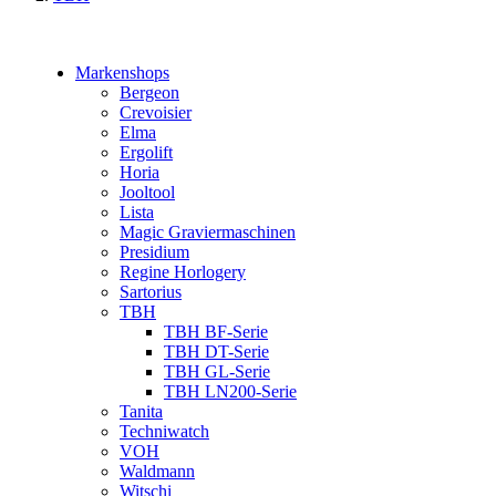
Markenshops
Bergeon
Crevoisier
Elma
Ergolift
Horia
Jooltool
Lista
Magic Graviermaschinen
Presidium
Regine Horlogery
Sartorius
TBH
TBH BF-Serie
TBH DT-Serie
TBH GL-Serie
TBH LN200-Serie
Tanita
Techniwatch
VOH
Waldmann
Witschi