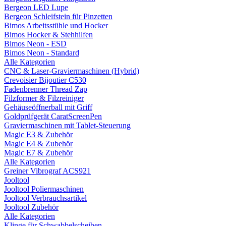
Bergeon LED Lupe
Bergeon Schleifstein für Pinzetten
Bimos Arbeitsstühle und Hocker
Bimos Hocker & Stehhilfen
Bimos Neon - ESD
Bimos Neon - Standard
Alle Kategorien
CNC & Laser-Graviermaschinen (Hybrid)
Crevoisier Bijoutier C530
Fadenbrenner Thread Zap
Filzformer & Filzreiniger
Gehäuseöffnerball mit Griff
Goldprüfgerät CaratScreenPen
Graviermaschinen mit Tablet-Steuerung
Magic E3 & Zubehör
Magic E4 & Zubehör
Magic E7 & Zubehör
Alle Kategorien
Greiner Vibrograf ACS921
Jooltool
Jooltool Poliermaschinen
Jooltool Verbrauchsartikel
Jooltool Zubehör
Alle Kategorien
Klinge für Schwabbelscheiben