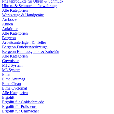
Pflegeprodukte für Uhren & Schmuck
Uhren- & Schmuckaufbewahrung
Alle Kategorien
Werkzeuge & Handgeräte
Ambosse
Anken
Ankörner
Alle Kategorien
Bergeon
Arbeitsunterlagen & -Teller
Bergeon Drückerwerkzeuge
Bergeon Einpressgeräte & Zubehör
Alle Kategorien
Crevoisier
M12 System
M8 System
Elma
Elma Antimag
Elma Clean
Elma Cyclomat
Alle Kategorien
Ergolift
Ergolift für Goldschmiede
Ergolift für Polisseure
Ergolift für Uhrmacher