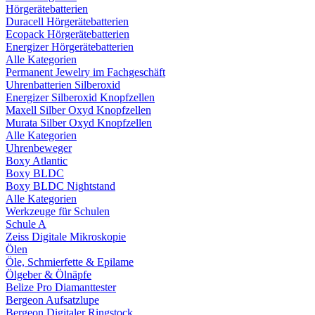
Hörgerätebatterien
Duracell Hörgerätebatterien
Ecopack Hörgerätebatterien
Energizer Hörgerätebatterien
Alle Kategorien
Permanent Jewelry im Fachgeschäft
Uhrenbatterien Silberoxid
Energizer Silberoxid Knopfzellen
Maxell Silber Oxyd Knopfzellen
Murata Silber Oxyd Knopfzellen
Alle Kategorien
Uhrenbeweger
Boxy Atlantic
Boxy BLDC
Boxy BLDC Nightstand
Alle Kategorien
Werkzeuge für Schulen
Schule A
Zeiss Digitale Mikroskopie
Ölen
Öle, Schmierfette & Epilame
Ölgeber & Ölnäpfe
Belize Pro Diamanttester
Bergeon Aufsatzlupe
Bergeon Digitaler Ringstock