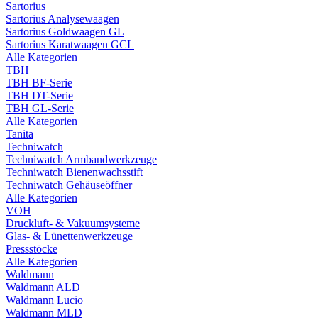
Sartorius
Sartorius Analysewaagen
Sartorius Goldwaagen GL
Sartorius Karatwaagen GCL
Alle Kategorien
TBH
TBH BF-Serie
TBH DT-Serie
TBH GL-Serie
Alle Kategorien
Tanita
Techniwatch
Techniwatch Armbandwerkzeuge
Techniwatch Bienenwachsstift
Techniwatch Gehäuseöffner
Alle Kategorien
VOH
Druckluft- & Vakuumsysteme
Glas- & Lünettenwerkzeuge
Pressstöcke
Alle Kategorien
Waldmann
Waldmann ALD
Waldmann Lucio
Waldmann MLD