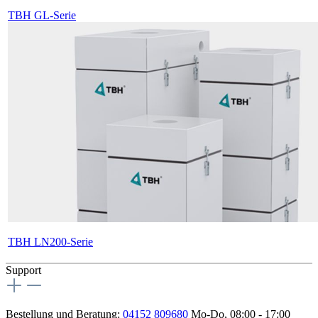
TBH GL-Serie
TBH LN200-Serie
Support
Bestellung und Beratung:
04152 809680
Mo-Do, 08:00 - 17:00