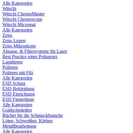
Alle Kategorien
Witschi
Witschi ChronoMaster
Witschi Chronoscope
Witschi Micromat
Alle Kategorien
Zeiss
Zeiss Lupen
Zeiss Mikroskope
Absaug- & Filtersysteme für Laser
Best Practice eines Polisseurs
Lapidieren
Polieren
Polieren mit Filz
Alle Kategorien
ESD Schutz
ESD Bekleidung
ESD Einrichtung
ESD Fingerlinge
Alle Kategorien
Goldschmieden
Bücher für die Schmuckbranche
Löten, Schweißen, Kleben
Metallbearbeitung
Alle Kategorien