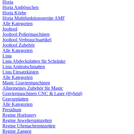
Horia
Horia Ambösschen
Horia Körbe
Horia Multifunktionsgeräte AMF
Alle Kategorien
Jooltool
Jooltool Poliermaschinen
Jooltool Verbrauchsartikel
Jooltool Zubehör
Alle Kategorien
Lista
Lista Abdeckplatten für Schränke
Lista Antirutschmatten
Lista Einsatzkästen
Alle Kategorien
Magic Graviermaschinen
Allgemeines Zubehör für Magic
Graviermaschinen CNC & Laser (Hybrid)
Gravurplatten
Alle Kategorien
Presidium
Regine Horlogery
Regine Juwelierspinzetten
Regine Uhrmacherpinzetten
Regine Zangen