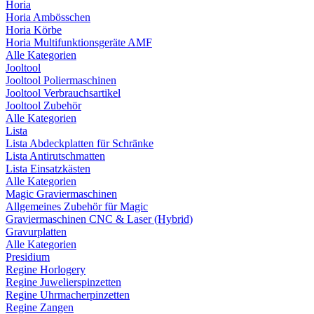
Horia
Horia Ambösschen
Horia Körbe
Horia Multifunktionsgeräte AMF
Alle Kategorien
Jooltool
Jooltool Poliermaschinen
Jooltool Verbrauchsartikel
Jooltool Zubehör
Alle Kategorien
Lista
Lista Abdeckplatten für Schränke
Lista Antirutschmatten
Lista Einsatzkästen
Alle Kategorien
Magic Graviermaschinen
Allgemeines Zubehör für Magic
Graviermaschinen CNC & Laser (Hybrid)
Gravurplatten
Alle Kategorien
Presidium
Regine Horlogery
Regine Juwelierspinzetten
Regine Uhrmacherpinzetten
Regine Zangen