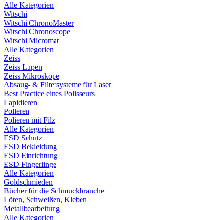
Alle Kategorien
Witschi
Witschi ChronoMaster
Witschi Chronoscope
Witschi Micromat
Alle Kategorien
Zeiss
Zeiss Lupen
Zeiss Mikroskope
Absaug- & Filtersysteme für Laser
Best Practice eines Polisseurs
Lapidieren
Polieren
Polieren mit Filz
Alle Kategorien
ESD Schutz
ESD Bekleidung
ESD Einrichtung
ESD Fingerlinge
Alle Kategorien
Goldschmieden
Bücher für die Schmuckbranche
Löten, Schweißen, Kleben
Metallbearbeitung
Alle Kategorien