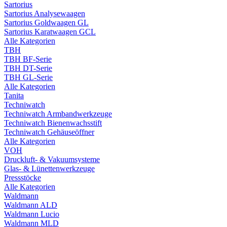
Sartorius
Sartorius Analysewaagen
Sartorius Goldwaagen GL
Sartorius Karatwaagen GCL
Alle Kategorien
TBH
TBH BF-Serie
TBH DT-Serie
TBH GL-Serie
Alle Kategorien
Tanita
Techniwatch
Techniwatch Armbandwerkzeuge
Techniwatch Bienenwachsstift
Techniwatch Gehäuseöffner
Alle Kategorien
VOH
Druckluft- & Vakuumsysteme
Glas- & Lünettenwerkzeuge
Pressstöcke
Alle Kategorien
Waldmann
Waldmann ALD
Waldmann Lucio
Waldmann MLD