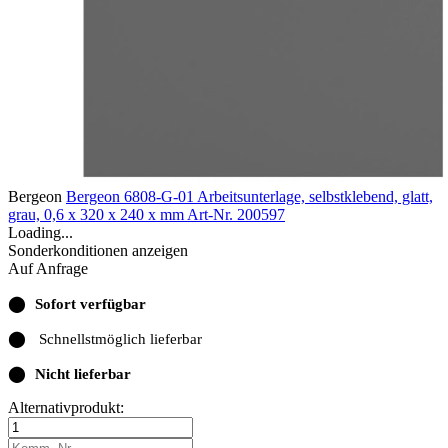
Bergeon
Bergeon 6808-G-01 Arbeitsunterlage, selbstklebend, glatt,
grau, 0,6 x 320 x 240 x mm
Art-Nr. 200597
Loading...
Sonderkonditionen anzeigen
Auf Anfrage
⬤
Sofort verfügbar
⬤
Schnellstmöglich lieferbar
⬤
Nicht lieferbar
Alternativprodukt: