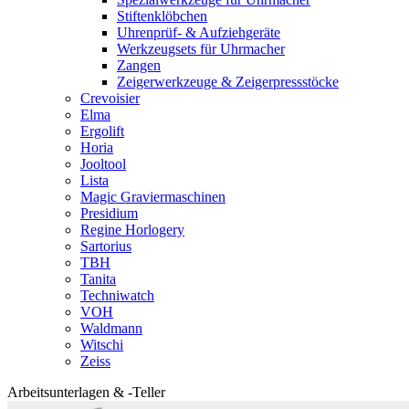
Stiftenklöbchen
Uhrenprüf- & Aufziehgeräte
Werkzeugsets für Uhrmacher
Zangen
Zeigerwerkzeuge & Zeigerpressstöcke
Crevoisier
Elma
Ergolift
Horia
Jooltool
Lista
Magic Graviermaschinen
Presidium
Regine Horlogery
Sartorius
TBH
Tanita
Techniwatch
VOH
Waldmann
Witschi
Zeiss
Arbeitsunterlagen & -Teller