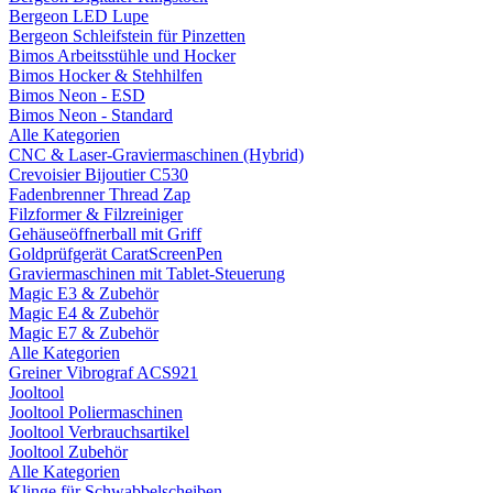
Bergeon LED Lupe
Bergeon Schleifstein für Pinzetten
Bimos Arbeitsstühle und Hocker
Bimos Hocker & Stehhilfen
Bimos Neon - ESD
Bimos Neon - Standard
Alle Kategorien
CNC & Laser-Graviermaschinen (Hybrid)
Crevoisier Bijoutier C530
Fadenbrenner Thread Zap
Filzformer & Filzreiniger
Gehäuseöffnerball mit Griff
Goldprüfgerät CaratScreenPen
Graviermaschinen mit Tablet-Steuerung
Magic E3 & Zubehör
Magic E4 & Zubehör
Magic E7 & Zubehör
Alle Kategorien
Greiner Vibrograf ACS921
Jooltool
Jooltool Poliermaschinen
Jooltool Verbrauchsartikel
Jooltool Zubehör
Alle Kategorien
Klinge für Schwabbelscheiben