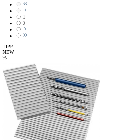
1
2
TIPP
NEW
%