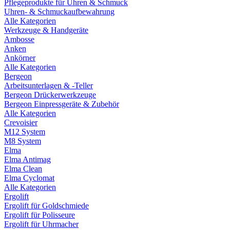
Pflegeprodukte für Uhren & Schmuck
Uhren- & Schmuckaufbewahrung
Alle Kategorien
Werkzeuge & Handgeräte
Ambosse
Anken
Ankörner
Alle Kategorien
Bergeon
Arbeitsunterlagen & -Teller
Bergeon Drückerwerkzeuge
Bergeon Einpressgeräte & Zubehör
Alle Kategorien
Crevoisier
M12 System
M8 System
Elma
Elma Antimag
Elma Clean
Elma Cyclomat
Alle Kategorien
Ergolift
Ergolift für Goldschmiede
Ergolift für Polisseure
Ergolift für Uhrmacher