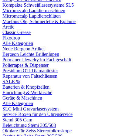
Kompakte Schweißlasersysteme SL5
Micromecalp Lapidiermaschinen
Micromecalp Lapidierschlitten
Moebius Öle, Schmierfette & Epilame
Arctic
Classic Grease
Fixodrop
Alle Kategorien
Neue Bergeon Artikel
Bergeon Leichte Brillenlupen
Permanent Jewelry im Fachgeschäft
Poliertapes & Dispenser
Presidium OTi Diamanttester
Reparatur von Faltschliessen
SALE %
Batterien & Knopfzellen
Einrichtung & Werktische
Geräte & Maschinen
Alle Kategorien
SLC Mini Gravurlasersystem
Service-Boxen für den Uhrenservice
Stemi 305 Cam
Beleuchtung Stemi 305/508
Okulare für Zeiss Stereomikroskope