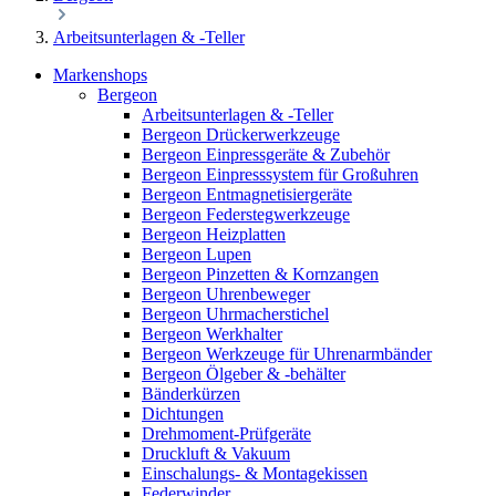
Arbeitsunterlagen & -Teller
Markenshops
Bergeon
Arbeitsunterlagen & -Teller
Bergeon Drückerwerkzeuge
Bergeon Einpressgeräte & Zubehör
Bergeon Einpresssystem für Großuhren
Bergeon Entmagnetisiergeräte
Bergeon Federstegwerkzeuge
Bergeon Heizplatten
Bergeon Lupen
Bergeon Pinzetten & Kornzangen
Bergeon Uhrenbeweger
Bergeon Uhrmacherstichel
Bergeon Werkhalter
Bergeon Werkzeuge für Uhrenarmbänder
Bergeon Ölgeber & -behälter
Bänderkürzen
Dichtungen
Drehmoment-Prüfgeräte
Druckluft & Vakuum
Einschalungs- & Montagekissen
Federwinder