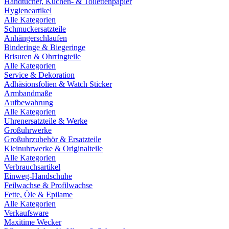
Handtücher, Küchen- & Toilettenpapier
Hygieneartikel
Alle Kategorien
Schmuckersatzteile
Anhängerschlaufen
Binderinge & Biegeringe
Brisuren & Ohrringteile
Alle Kategorien
Service & Dekoration
Adhäsionsfolien & Watch Sticker
Armbandmaße
Aufbewahrung
Alle Kategorien
Uhrenersatzteile & Werke
Großuhrwerke
Großuhrzubehör & Ersatzteile
Kleinuhrwerke & Originalteile
Alle Kategorien
Verbrauchsartikel
Einweg-Handschuhe
Feilwachse & Profilwachse
Fette, Öle & Epilame
Alle Kategorien
Verkaufsware
Maxitime Wecker