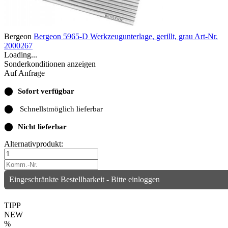
Bergeon
Bergeon 5965-D Werkzeugunterlage, gerillt, grau
Art-Nr.
2000267
Loading...
Sonderkonditionen anzeigen
Auf Anfrage
⬤
Sofort verfügbar
⬤
Schnellstmöglich lieferbar
⬤
Nicht lieferbar
Alternativprodukt:
Eingeschränkte Bestellbarkeit - Bitte einloggen
TIPP
NEW
%