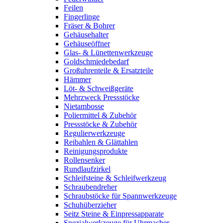
Feilen
Fingerlinge
Fräser & Bohrer
Gehäusehalter
Gehäuseöffner
Glas- & Lünettenwerkzeuge
Goldschmiedebedarf
Großuhrenteile & Ersatzteile
Hämmer
Löt- & Schweißgeräte
Mehrzweck Pressstöcke
Nietambosse
Poliermittel & Zubehör
Pressstöcke & Zubehör
Regulierwerkzeuge
Reibahlen & Glättahlen
Reinigungsprodukte
Rollensenker
Rundlaufzirkel
Schleifsteine & Schleifwerkzeug
Schraubendreher
Schraubstöcke für Spannwerkzeuge
Schuhüberzieher
Seitz Steine & Einpressapparate
Spezialwerkzeuge für Uhrmacher