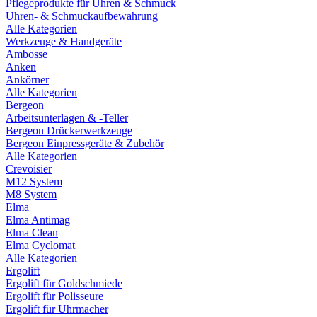
Pflegeprodukte für Uhren & Schmuck
Uhren- & Schmuckaufbewahrung
Alle Kategorien
Werkzeuge & Handgeräte
Ambosse
Anken
Ankörner
Alle Kategorien
Bergeon
Arbeitsunterlagen & -Teller
Bergeon Drückerwerkzeuge
Bergeon Einpressgeräte & Zubehör
Alle Kategorien
Crevoisier
M12 System
M8 System
Elma
Elma Antimag
Elma Clean
Elma Cyclomat
Alle Kategorien
Ergolift
Ergolift für Goldschmiede
Ergolift für Polisseure
Ergolift für Uhrmacher