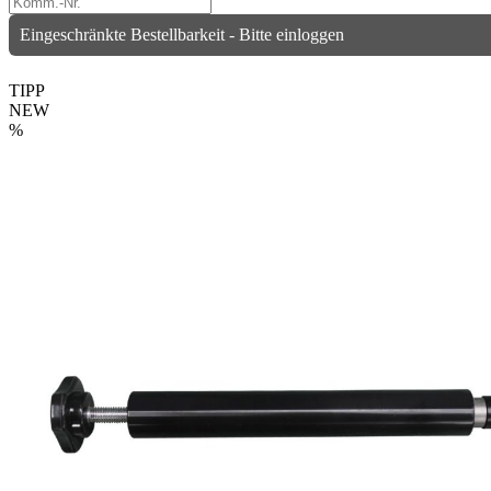
Eingeschränkte Bestellbarkeit - Bitte einloggen
TIPP
NEW
%