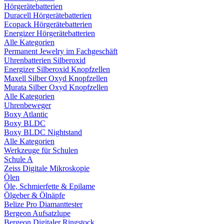
Hörgerätebatterien
Duracell Hörgerätebatterien
Ecopack Hörgerätebatterien
Energizer Hörgerätebatterien
Alle Kategorien
Permanent Jewelry im Fachgeschäft
Uhrenbatterien Silberoxid
Energizer Silberoxid Knopfzellen
Maxell Silber Oxyd Knopfzellen
Murata Silber Oxyd Knopfzellen
Alle Kategorien
Uhrenbeweger
Boxy Atlantic
Boxy BLDC
Boxy BLDC Nightstand
Alle Kategorien
Werkzeuge für Schulen
Schule A
Zeiss Digitale Mikroskopie
Ölen
Öle, Schmierfette & Epilame
Ölgeber & Ölnäpfe
Belize Pro Diamanttester
Bergeon Aufsatzlupe
Bergeon Digitaler Ringstock