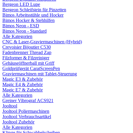
Bergeon LED Lupe
Bergeon Schleifstein für Pinzetten
Bimos Arbeitsstühle und Hocker
Bimos Hocker & Stehhilfen
Bimos Neon - ESD
Bimos Neon - Standard
Alle Kategorien
CNC & Laser-Graviermaschinen (Hybrid)
Crevoisier Bijoutier C530
Fadenbrenner Thread Zap
Filzformer & Filzreiniger
Gehäuseöffnerball mit Griff
Goldprüfgerät CaratScreenPen
Graviermaschinen mit Tablet-Steuerung
Magic E3 & Zubehör
Magic E4 & Zubehör
Magic E7 & Zubehör
Alle Kategorien
Greiner Vibrograf ACS921
Jooltool
Jooltool Poliermaschinen
Jooltool Verbrauchsartikel
Jooltool Zubehör
Alle Kategorien
Klinge für Schwabbelscheiben