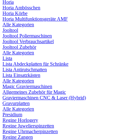
Horia
Horia Ambösschen
Horia Körbe
Horia Multifunktionsgeräte AMF
Alle Kategorien
Jooltool
Jooltool Poliermaschinen
Jooltool Verbrauchsartikel
Jooltool Zubehör
Alle Kategorien
Lista
Lista Abdeckplatten für Schränke
Lista Antirutschmatten
Lista Einsatzkästen
Alle Kategorien
Magic Graviermaschinen
Allgemeines Zubehör für Magic
Graviermaschinen CNC & Laser (Hybrid)
Gravurplatten
Alle Kategorien
Presidium
Regine Horlogery
Regine Juwelierspinzetten
Regine Uhrmacherpinzetten
Regine Zangen