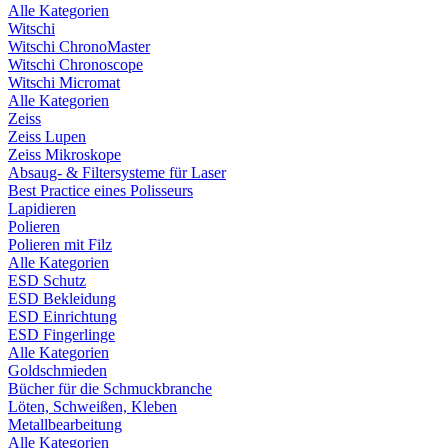
Alle Kategorien
Witschi
Witschi ChronoMaster
Witschi Chronoscope
Witschi Micromat
Alle Kategorien
Zeiss
Zeiss Lupen
Zeiss Mikroskope
Absaug- & Filtersysteme für Laser
Best Practice eines Polisseurs
Lapidieren
Polieren
Polieren mit Filz
Alle Kategorien
ESD Schutz
ESD Bekleidung
ESD Einrichtung
ESD Fingerlinge
Alle Kategorien
Goldschmieden
Bücher für die Schmuckbranche
Löten, Schweißen, Kleben
Metallbearbeitung
Alle Kategorien