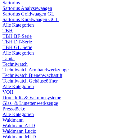
Sartorius
Sartorius Analysewaagen
Sartorius Goldwaagen GL
Sartorius Karatwaagen GCL
Alle Kategorien
TBH
TBH BF-Serie
TBH DT-Serie
TBH GL-Serie
Alle Kategorien
Tanita
Techniwatch
Techniwatch Armbandwerkzeuge
Techniwatch Bienenwachsstift
Techniwatch Gehäuseöffner
Alle Kategorien
VOH
Druckluft- & Vakuumsysteme
Glas- & Lünettenwerkzeuge
Pressstöcke
Alle Kategorien
Waldmann
Waldmann ALD
Waldmann Lucio
Waldmann MLD