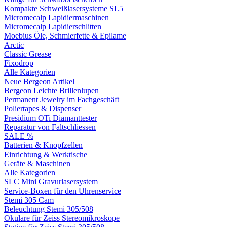
Kompakte Schweißlasersysteme SL5
Micromecalp Lapidiermaschinen
Micromecalp Lapidierschlitten
Moebius Öle, Schmierfette & Epilame
Arctic
Classic Grease
Fixodrop
Alle Kategorien
Neue Bergeon Artikel
Bergeon Leichte Brillenlupen
Permanent Jewelry im Fachgeschäft
Poliertapes & Dispenser
Presidium OTi Diamanttester
Reparatur von Faltschliessen
SALE %
Batterien & Knopfzellen
Einrichtung & Werktische
Geräte & Maschinen
Alle Kategorien
SLC Mini Gravurlasersystem
Service-Boxen für den Uhrenservice
Stemi 305 Cam
Beleuchtung Stemi 305/508
Okulare für Zeiss Stereomikroskope