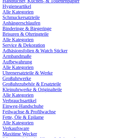
Handtücher, Küchen- & Toilettenpapier
Hygieneartikel
Alle Kategorien
Schmuckersatzteile
Anhängerschlaufen
Binderinge & Biegeringe
Brisuren & Ohrringteile
Alle Kategorien
Service & Dekoration
Adhäsionsfolien & Watch Sticker
Armbandmaße
Aufbewahrung
Alle Kategorien
Uhrenersatzteile & Werke
Großuhrwerke
Großuhrzubehör & Ersatzteile
Kleinuhrwerke & Originalteile
Alle Kategorien
Verbrauchsartikel
Einweg-Handschuhe
Feilwachse & Profilwachse
Fette, Öle & Epilame
Alle Kategorien
Verkaufsware
Maxitime Wecker