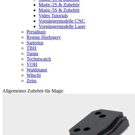
Magic-2S & Zubehör
Magic-5S & Zubehör
Video Tutorials
Vorgängermodelle CNC
Vorgängermodelle Laser
Presidium
Regine Horlogery
Sartorius
TBH
Tanita
Techniwatch
VOH
Waldmann
Witschi
Zeiss
Allgemeines Zubehör für Magic