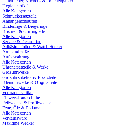
Handtücher, Küchen- & Toilettenpapier
Hygieneartikel
Alle Kategorien
Schmuckersatzteile
Anhängerschlaufen
Binderinge & Biegeringe
Brisuren & Ohrringteile
Alle Kategorien
Service & Dekoration
Adhäsionsfolien & Watch Sticker
Armbandmaße
Aufbewahrung
Alle Kategorien
Uhrenersatzteile & Werke
Großuhrwerke
Großuhrzubehör & Ersatzteile
Kleinuhrwerke & Originalteile
Alle Kategorien
Verbrauchsartikel
Einweg-Handschuhe
Feilwachse & Profilwachse
Fette, Öle & Epilame
Alle Kategorien
Verkaufsware
Maxitime Wecker