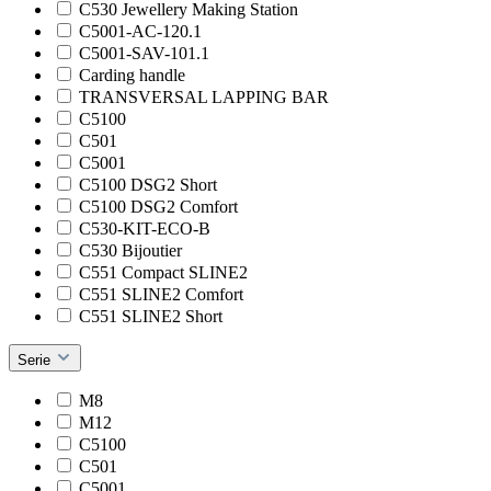
C530 Jewellery Making Station
C5001-AC-120.1
C5001-SAV-101.1
Carding handle
TRANSVERSAL LAPPING BAR
C5100
C501
C5001
C5100 DSG2 Short
C5100 DSG2 Comfort
C530-KIT-ECO-B
C530 Bijoutier
C551 Compact SLINE2
C551 SLINE2 Comfort
C551 SLINE2 Short
Serie
M8
M12
C5100
C501
C5001