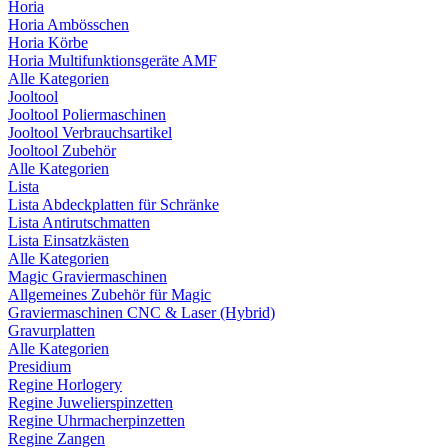
Horia
Horia Ambösschen
Horia Körbe
Horia Multifunktionsgeräte AMF
Alle Kategorien
Jooltool
Jooltool Poliermaschinen
Jooltool Verbrauchsartikel
Jooltool Zubehör
Alle Kategorien
Lista
Lista Abdeckplatten für Schränke
Lista Antirutschmatten
Lista Einsatzkästen
Alle Kategorien
Magic Graviermaschinen
Allgemeines Zubehör für Magic
Graviermaschinen CNC & Laser (Hybrid)
Gravurplatten
Alle Kategorien
Presidium
Regine Horlogery
Regine Juwelierspinzetten
Regine Uhrmacherpinzetten
Regine Zangen