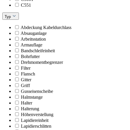
C551
Typ
Abdeckung Kabeldurchlass
Absauganlage
Arbeitsstation
Armauflage
Bandschleifeinheit
Bohrfutter
Drehmomentbegrenzer
Filter
Flansch
Gitter
Griff
Gusseisenscheibe
Halmstange
Halter
Halterung
Höhenverstellung
Lapidiereinheit
Lapidierschlitten