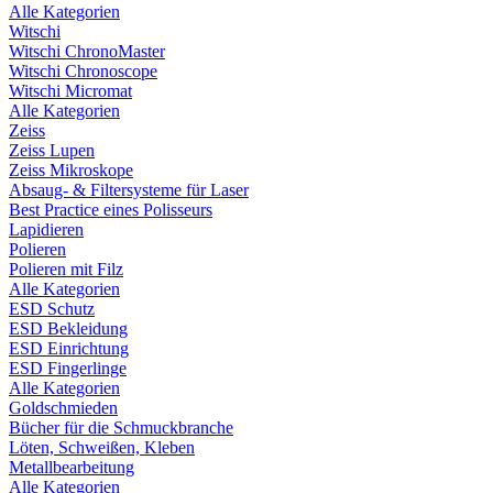
Alle Kategorien
Witschi
Witschi ChronoMaster
Witschi Chronoscope
Witschi Micromat
Alle Kategorien
Zeiss
Zeiss Lupen
Zeiss Mikroskope
Absaug- & Filtersysteme für Laser
Best Practice eines Polisseurs
Lapidieren
Polieren
Polieren mit Filz
Alle Kategorien
ESD Schutz
ESD Bekleidung
ESD Einrichtung
ESD Fingerlinge
Alle Kategorien
Goldschmieden
Bücher für die Schmuckbranche
Löten, Schweißen, Kleben
Metallbearbeitung
Alle Kategorien