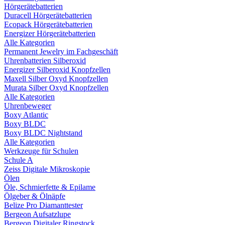
Hörgerätebatterien
Duracell Hörgerätebatterien
Ecopack Hörgerätebatterien
Energizer Hörgerätebatterien
Alle Kategorien
Permanent Jewelry im Fachgeschäft
Uhrenbatterien Silberoxid
Energizer Silberoxid Knopfzellen
Maxell Silber Oxyd Knopfzellen
Murata Silber Oxyd Knopfzellen
Alle Kategorien
Uhrenbeweger
Boxy Atlantic
Boxy BLDC
Boxy BLDC Nightstand
Alle Kategorien
Werkzeuge für Schulen
Schule A
Zeiss Digitale Mikroskopie
Ölen
Öle, Schmierfette & Epilame
Ölgeber & Ölnäpfe
Belize Pro Diamanttester
Bergeon Aufsatzlupe
Bergeon Digitaler Ringstock