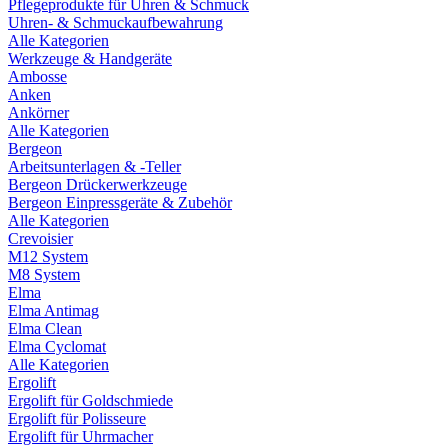
Pflegeprodukte für Uhren & Schmuck
Uhren- & Schmuckaufbewahrung
Alle Kategorien
Werkzeuge & Handgeräte
Ambosse
Anken
Ankörner
Alle Kategorien
Bergeon
Arbeitsunterlagen & -Teller
Bergeon Drückerwerkzeuge
Bergeon Einpressgeräte & Zubehör
Alle Kategorien
Crevoisier
M12 System
M8 System
Elma
Elma Antimag
Elma Clean
Elma Cyclomat
Alle Kategorien
Ergolift
Ergolift für Goldschmiede
Ergolift für Polisseure
Ergolift für Uhrmacher