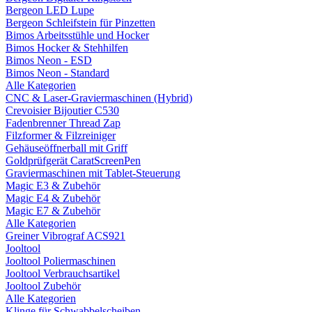
Bergeon LED Lupe
Bergeon Schleifstein für Pinzetten
Bimos Arbeitsstühle und Hocker
Bimos Hocker & Stehhilfen
Bimos Neon - ESD
Bimos Neon - Standard
Alle Kategorien
CNC & Laser-Graviermaschinen (Hybrid)
Crevoisier Bijoutier C530
Fadenbrenner Thread Zap
Filzformer & Filzreiniger
Gehäuseöffnerball mit Griff
Goldprüfgerät CaratScreenPen
Graviermaschinen mit Tablet-Steuerung
Magic E3 & Zubehör
Magic E4 & Zubehör
Magic E7 & Zubehör
Alle Kategorien
Greiner Vibrograf ACS921
Jooltool
Jooltool Poliermaschinen
Jooltool Verbrauchsartikel
Jooltool Zubehör
Alle Kategorien
Klinge für Schwabbelscheiben