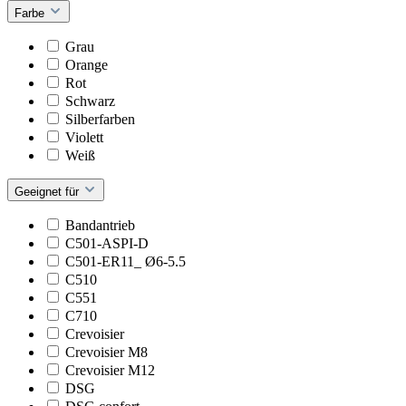
Farbe
Grau
Orange
Rot
Schwarz
Silberfarben
Violett
Weiß
Geeignet für
Bandantrieb
C501-ASPI-D
C501-ER11_ Ø6-5.5
C510
C551
C710
Crevoisier
Crevoisier M8
Crevoisier M12
DSG