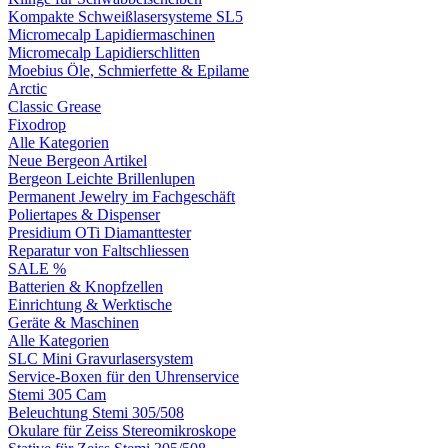
Kompakte Schweißlasersysteme SL5
Micromecalp Lapidiermaschinen
Micromecalp Lapidierschlitten
Moebius Öle, Schmierfette & Epilame
Arctic
Classic Grease
Fixodrop
Alle Kategorien
Neue Bergeon Artikel
Bergeon Leichte Brillenlupen
Permanent Jewelry im Fachgeschäft
Poliertapes & Dispenser
Presidium OTi Diamanttester
Reparatur von Faltschliessen
SALE %
Batterien & Knopfzellen
Einrichtung & Werktische
Geräte & Maschinen
Alle Kategorien
SLC Mini Gravurlasersystem
Service-Boxen für den Uhrenservice
Stemi 305 Cam
Beleuchtung Stemi 305/508
Okulare für Zeiss Stereomikroskope