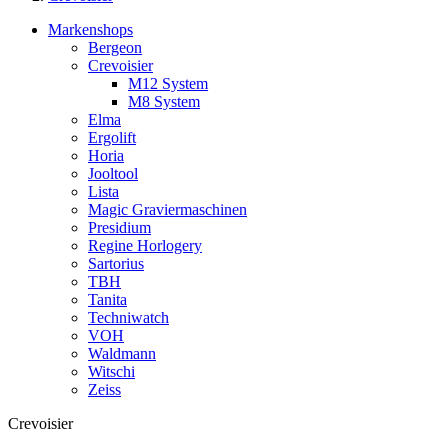
Markenshops
Bergeon
Crevoisier
M12 System
M8 System
Elma
Ergolift
Horia
Jooltool
Lista
Magic Graviermaschinen
Presidium
Regine Horlogery
Sartorius
TBH
Tanita
Techniwatch
VOH
Waldmann
Witschi
Zeiss
Crevoisier