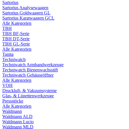
Sartorius
Sartorius Analysewaagen
Sartorius Goldwaagen GL
Sartorius Karatwaagen GCL
Alle Kategorien
TBH
TBH BF-Serie
TBH DT-Serie
TBH GL-Serie
Alle Kategorien
Tanita
Techniwatch
Techniwatch Armbandwerkzeuge
Techniwatch Bienenwachsstift
Techniwatch Gehäuseöffner
Alle Kategorien
VOH
Druckluft- & Vakuumsysteme
Glas- & Lünettenwerkzeuge
Pressstöcke
Alle Kategorien
Waldmann
Waldmann ALD
Waldmann Lucio
Waldmann MLD