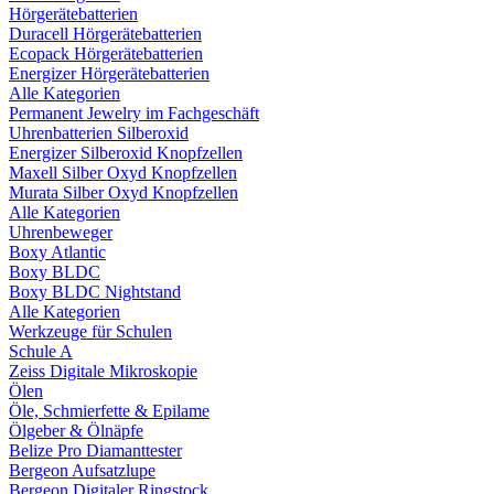
Hörgerätebatterien
Duracell Hörgerätebatterien
Ecopack Hörgerätebatterien
Energizer Hörgerätebatterien
Alle Kategorien
Permanent Jewelry im Fachgeschäft
Uhrenbatterien Silberoxid
Energizer Silberoxid Knopfzellen
Maxell Silber Oxyd Knopfzellen
Murata Silber Oxyd Knopfzellen
Alle Kategorien
Uhrenbeweger
Boxy Atlantic
Boxy BLDC
Boxy BLDC Nightstand
Alle Kategorien
Werkzeuge für Schulen
Schule A
Zeiss Digitale Mikroskopie
Ölen
Öle, Schmierfette & Epilame
Ölgeber & Ölnäpfe
Belize Pro Diamanttester
Bergeon Aufsatzlupe
Bergeon Digitaler Ringstock