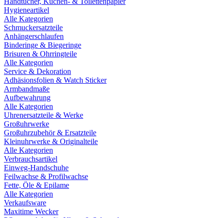
Handtücher, Küchen- & Toilettenpapier
Hygieneartikel
Alle Kategorien
Schmuckersatzteile
Anhängerschlaufen
Binderinge & Biegeringe
Brisuren & Ohrringteile
Alle Kategorien
Service & Dekoration
Adhäsionsfolien & Watch Sticker
Armbandmaße
Aufbewahrung
Alle Kategorien
Uhrenersatzteile & Werke
Großuhrwerke
Großuhrzubehör & Ersatzteile
Kleinuhrwerke & Originalteile
Alle Kategorien
Verbrauchsartikel
Einweg-Handschuhe
Feilwachse & Profilwachse
Fette, Öle & Epilame
Alle Kategorien
Verkaufsware
Maxitime Wecker