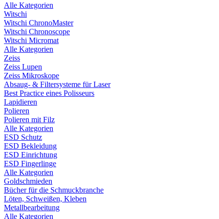
Alle Kategorien
Witschi
Witschi ChronoMaster
Witschi Chronoscope
Witschi Micromat
Alle Kategorien
Zeiss
Zeiss Lupen
Zeiss Mikroskope
Absaug- & Filtersysteme für Laser
Best Practice eines Polisseurs
Lapidieren
Polieren
Polieren mit Filz
Alle Kategorien
ESD Schutz
ESD Bekleidung
ESD Einrichtung
ESD Fingerlinge
Alle Kategorien
Goldschmieden
Bücher für die Schmuckbranche
Löten, Schweißen, Kleben
Metallbearbeitung
Alle Kategorien