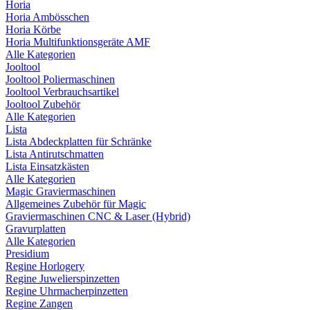
Horia
Horia Ambösschen
Horia Körbe
Horia Multifunktionsgeräte AMF
Alle Kategorien
Jooltool
Jooltool Poliermaschinen
Jooltool Verbrauchsartikel
Jooltool Zubehör
Alle Kategorien
Lista
Lista Abdeckplatten für Schränke
Lista Antirutschmatten
Lista Einsatzkästen
Alle Kategorien
Magic Graviermaschinen
Allgemeines Zubehör für Magic
Graviermaschinen CNC & Laser (Hybrid)
Gravurplatten
Alle Kategorien
Presidium
Regine Horlogery
Regine Juwelierspinzetten
Regine Uhrmacherpinzetten
Regine Zangen