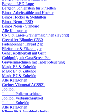
Bergeon LED Lupe
Bergeon Schleifstein für Pinzetten
Bimos Arbeitsstühle und Hocker
Bimos Hocker & Stehhilfen
Bimos Neon - ESD
Bimos Neon - Standard
Alle Kategorien
CNC & Laser-Graviermaschinen (Hybrid)
Crevoisier Bijoutier C530
Fadenbrenner Thread Zap
Filzformer & Filzreiniger
Gehäuseöffnerball mit Griff
Goldprüfgerät CaratScreenPen
Graviermaschinen mit Tablet-Steuerung
Magic E3 & Zubehör
Magic E4 & Zubehör
Magic E7 & Zubehör
Alle Kategorien
Greiner Vibrograf ACS921
Jooltool
Jooltool Poliermaschinen
Jooltool Verbrauchsartikel
Jooltool Zubehör
Alle Kategorien
Klinge für Schwabbelscheiben