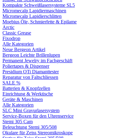
Kompakte Schweißlasersysteme SL5
Micromecalp Lapidiermaschinen
Micromecalp Lapidierschlitten
Moebius Öle, Schmierfette & Epilame
Arctic
Classic Grease
Fixodrop
Alle Kategorien
Neue Bergeon Artikel
Bergeon Leichte Brillenlupen
Permanent Jewelry im Fachgeschäft
Poliertapes & Dispenser
Presidium OTi Diamanttester
Reparatur von Faltschliessen
SALE %
Batterien & Knopfzellen
Einrichtung & Werktische
Geräte & Maschinen
Alle Kategorien
SLC Mini Gravurlasersystem
Service-Boxen für den Uhrenservice
Stemi 305 Cam
Beleuchtung Stemi 305/508
Okulare für Zeiss Stereomikroskope