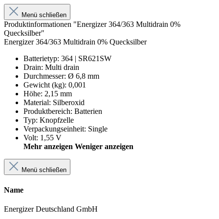
Menü schließen
Produktinformationen "Energizer 364/363 Multidrain 0%
Quecksilber"
Energizer 364/363 Multidrain 0% Quecksilber
Batterietyp
:
364 | SR621SW
Drain
:
Multi drain
Durchmesser
:
Ø 6,8 mm
Gewicht (kg)
:
0,001
Höhe
:
2,15 mm
Material
:
Silberoxid
Produktbereich
:
Batterien
Typ
:
Knopfzelle
Verpackungseinheit
:
Single
Volt
:
1,55 V
Mehr anzeigen
Weniger anzeigen
Menü schließen
Name
Energizer Deutschland GmbH