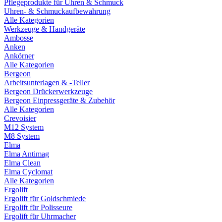
Pflegeprodukte für Uhren & Schmuck
Uhren- & Schmuckaufbewahrung
Alle Kategorien
Werkzeuge & Handgeräte
Ambosse
Anken
Ankörner
Alle Kategorien
Bergeon
Arbeitsunterlagen & -Teller
Bergeon Drückerwerkzeuge
Bergeon Einpressgeräte & Zubehör
Alle Kategorien
Crevoisier
M12 System
M8 System
Elma
Elma Antimag
Elma Clean
Elma Cyclomat
Alle Kategorien
Ergolift
Ergolift für Goldschmiede
Ergolift für Polisseure
Ergolift für Uhrmacher