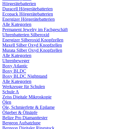
Hörgerätebatterien
Duracell Hörgerätebatterien
Ecopack Hörgerätebatterien
Energizer Hörgerätebatterien
Alle Kategorien
Permanent Jewelry im Fachgeschäft
Uhrenbatterien Silberoxid
Energizer Silberoxid Knopfzellen
Maxell Silber Oxyd Knopfzellen
Murata Silber Oxyd Knopfzellen
Alle Kategorien
Uhrenbeweger
Boxy Atlantic
Boxy BLDC
Boxy BLDC Nightstand
Alle Kategorien
Werkzeuge für Schulen
Schule A
Zeiss Digitale Mikroskopie
Ölen
Öle, Schmierfette & Epilame
Ölgeber & Ölnäpfe
Belize Pro Diamanttester
Bergeon Aufsatzlupe
Bergeon Digitaler Ringstock