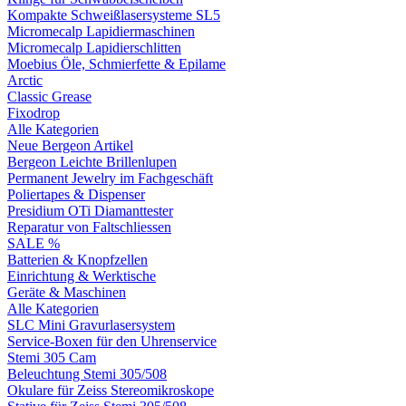
Kompakte Schweißlasersysteme SL5
Micromecalp Lapidiermaschinen
Micromecalp Lapidierschlitten
Moebius Öle, Schmierfette & Epilame
Arctic
Classic Grease
Fixodrop
Alle Kategorien
Neue Bergeon Artikel
Bergeon Leichte Brillenlupen
Permanent Jewelry im Fachgeschäft
Poliertapes & Dispenser
Presidium OTi Diamanttester
Reparatur von Faltschliessen
SALE %
Batterien & Knopfzellen
Einrichtung & Werktische
Geräte & Maschinen
Alle Kategorien
SLC Mini Gravurlasersystem
Service-Boxen für den Uhrenservice
Stemi 305 Cam
Beleuchtung Stemi 305/508
Okulare für Zeiss Stereomikroskope