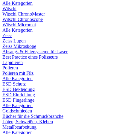
Alle Kategorien
Witschi
Witschi ChronoMaster
Witschi Chronoscope
Witschi Micromat
Alle Kategorien
Zeiss
Zeiss Lupen
Zeiss Mikroskope
Absaug- & Filtersysteme für Laser
Best Practice eines Polisseurs
Lapidieren
Polieren
Polieren mit Filz
Alle Kategorien
ESD Schutz
ESD Bekleidung
ESD Einrichtung
ESD Fingerlinge
Alle Kategorien
Goldschmieden
Bücher für die Schmuckbranche
Löten, Schweißen, Kleben
Metallbearbeitung
Alle Kategorien