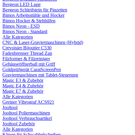
Bergeon LED Lupe
Bergeon Schleifstein für Pinzetten
Bimos Arbeitsstühle und Hocker
Bimos Hocker & Stehhilfen
Bimos Neon - ESD
Bimos Neon - Standard
Alle Kategorien
CNC & Laser-Graviermaschinen (Hybrid)
Crevoisier Bijoutier C530
Fadenbrenner Thread Zap
Filzformer & Filzreiniger
Gehäuseöffnerball mit Griff
Goldprüfgerät CaratScreenPen
Graviermaschinen mit Tablet-Steuerung
Magic E3 & Zubehör
Magic E4 & Zubehör
Magic E7 & Zubehör
Alle Kategorien
Greiner Vibrograf ACS921
Jooltool
Jooltool Poliermaschinen
Jooltool Verbrauchsartikel
Jooltool Zubehör
Alle Kategorien
Klinge für Schwabbelscheiben