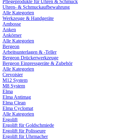
Pflegeprodukte für Uhren & Schmuck
Uhren- & Schmuckaufbewahrung
Alle Kategorien
Werkzeuge & Handgeräte
Ambosse
Anken
Ankörner
Alle Kategorien
Bergeon
Arbeitsunterlagen & -Teller
Bergeon Drückerwerkzeuge
Bergeon Einpressgeräte & Zubehör
Alle Kategorien
Crevoisier
M12 System
M8 System
Elma
Elma Antimag
Elma Clean
Elma Cyclomat
Alle Kategorien
Ergolift
Ergolift für Goldschmiede
Ergolift für Polisseure
Ergolift für Uhrmacher