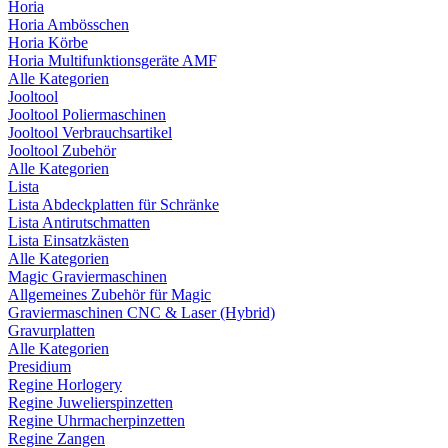
Horia
Horia Ambösschen
Horia Körbe
Horia Multifunktionsgeräte AMF
Alle Kategorien
Jooltool
Jooltool Poliermaschinen
Jooltool Verbrauchsartikel
Jooltool Zubehör
Alle Kategorien
Lista
Lista Abdeckplatten für Schränke
Lista Antirutschmatten
Lista Einsatzkästen
Alle Kategorien
Magic Graviermaschinen
Allgemeines Zubehör für Magic
Graviermaschinen CNC & Laser (Hybrid)
Gravurplatten
Alle Kategorien
Presidium
Regine Horlogery
Regine Juwelierspinzetten
Regine Uhrmacherpinzetten
Regine Zangen