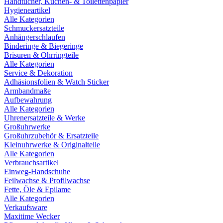
Handtücher, Küchen- & Toilettenpapier
Hygieneartikel
Alle Kategorien
Schmuckersatzteile
Anhängerschlaufen
Binderinge & Biegeringe
Brisuren & Ohrringteile
Alle Kategorien
Service & Dekoration
Adhäsionsfolien & Watch Sticker
Armbandmaße
Aufbewahrung
Alle Kategorien
Uhrenersatzteile & Werke
Großuhrwerke
Großuhrzubehör & Ersatzteile
Kleinuhrwerke & Originalteile
Alle Kategorien
Verbrauchsartikel
Einweg-Handschuhe
Feilwachse & Profilwachse
Fette, Öle & Epilame
Alle Kategorien
Verkaufsware
Maxitime Wecker