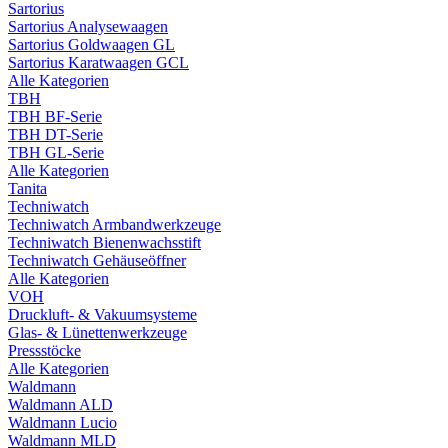
Sartorius
Sartorius Analysewaagen
Sartorius Goldwaagen GL
Sartorius Karatwaagen GCL
Alle Kategorien
TBH
TBH BF-Serie
TBH DT-Serie
TBH GL-Serie
Alle Kategorien
Tanita
Techniwatch
Techniwatch Armbandwerkzeuge
Techniwatch Bienenwachsstift
Techniwatch Gehäuseöffner
Alle Kategorien
VOH
Druckluft- & Vakuumsysteme
Glas- & Lünettenwerkzeuge
Pressstöcke
Alle Kategorien
Waldmann
Waldmann ALD
Waldmann Lucio
Waldmann MLD