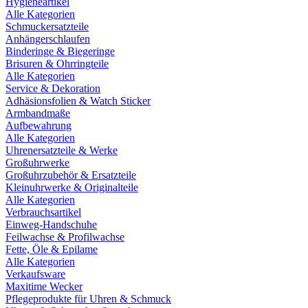
Hygieneartikel
Alle Kategorien
Schmuckersatzteile
Anhängerschlaufen
Binderinge & Biegeringe
Brisuren & Ohrringteile
Alle Kategorien
Service & Dekoration
Adhäsionsfolien & Watch Sticker
Armbandmaße
Aufbewahrung
Alle Kategorien
Uhrenersatzteile & Werke
Großuhrwerke
Großuhrzubehör & Ersatzteile
Kleinuhrwerke & Originalteile
Alle Kategorien
Verbrauchsartikel
Einweg-Handschuhe
Feilwachse & Profilwachse
Fette, Öle & Epilame
Alle Kategorien
Verkaufsware
Maxitime Wecker
Pflegeprodukte für Uhren & Schmuck