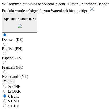
Willkommen auf www.beco-technic.com | Dieser Onlineshop ist optim
Produkt wurde erfolgreich zum Warenkorb hinzugefügt.
Sprache
Deutsch (DE)
Deutsch (DE)
English (EN)
Español (ES)
Français (FR)
Nederlands (NL)
€
Euro
Fr CHF
kr DKK
€ EUR
$ USD
£ GBP