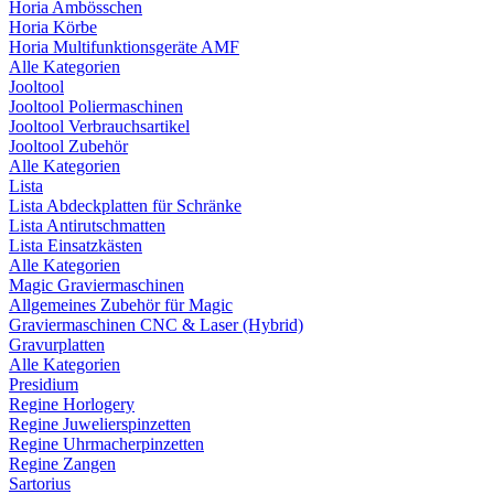
Horia Ambösschen
Horia Körbe
Horia Multifunktionsgeräte AMF
Alle Kategorien
Jooltool
Jooltool Poliermaschinen
Jooltool Verbrauchsartikel
Jooltool Zubehör
Alle Kategorien
Lista
Lista Abdeckplatten für Schränke
Lista Antirutschmatten
Lista Einsatzkästen
Alle Kategorien
Magic Graviermaschinen
Allgemeines Zubehör für Magic
Graviermaschinen CNC & Laser (Hybrid)
Gravurplatten
Alle Kategorien
Presidium
Regine Horlogery
Regine Juwelierspinzetten
Regine Uhrmacherpinzetten
Regine Zangen
Sartorius