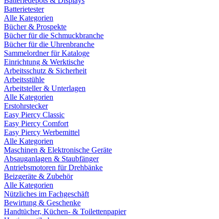
Batteriedepots & Displays
Batterietester
Alle Kategorien
Bücher & Prospekte
Bücher für die Schmuckbranche
Bücher für die Uhrenbranche
Sammelordner für Kataloge
Einrichtung & Werktische
Arbeitsschutz & Sicherheit
Arbeitsstühle
Arbeitsteller & Unterlagen
Alle Kategorien
Erstohrstecker
Easy Piercy Classic
Easy Piercy Comfort
Easy Piercy Werbemittel
Alle Kategorien
Maschinen & Elektronische Geräte
Absauganlagen & Staubfänger
Antriebsmotoren für Drehbänke
Beizgeräte & Zubehör
Alle Kategorien
Nützliches im Fachgeschäft
Bewirtung & Geschenke
Handtücher, Küchen- & Toilettenpapier