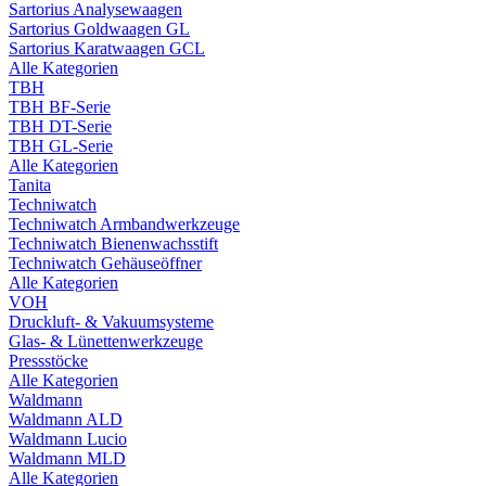
Sartorius Analysewaagen
Sartorius Goldwaagen GL
Sartorius Karatwaagen GCL
Alle Kategorien
TBH
TBH BF-Serie
TBH DT-Serie
TBH GL-Serie
Alle Kategorien
Tanita
Techniwatch
Techniwatch Armbandwerkzeuge
Techniwatch Bienenwachsstift
Techniwatch Gehäuseöffner
Alle Kategorien
VOH
Druckluft- & Vakuumsysteme
Glas- & Lünettenwerkzeuge
Pressstöcke
Alle Kategorien
Waldmann
Waldmann ALD
Waldmann Lucio
Waldmann MLD
Alle Kategorien