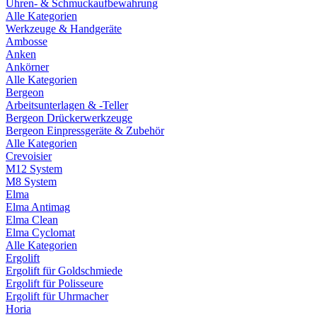
Uhren- & Schmuckaufbewahrung
Alle Kategorien
Werkzeuge & Handgeräte
Ambosse
Anken
Ankörner
Alle Kategorien
Bergeon
Arbeitsunterlagen & -Teller
Bergeon Drückerwerkzeuge
Bergeon Einpressgeräte & Zubehör
Alle Kategorien
Crevoisier
M12 System
M8 System
Elma
Elma Antimag
Elma Clean
Elma Cyclomat
Alle Kategorien
Ergolift
Ergolift für Goldschmiede
Ergolift für Polisseure
Ergolift für Uhrmacher
Horia