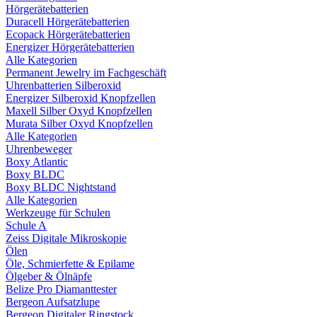
Hörgerätebatterien
Duracell Hörgerätebatterien
Ecopack Hörgerätebatterien
Energizer Hörgerätebatterien
Alle Kategorien
Permanent Jewelry im Fachgeschäft
Uhrenbatterien Silberoxid
Energizer Silberoxid Knopfzellen
Maxell Silber Oxyd Knopfzellen
Murata Silber Oxyd Knopfzellen
Alle Kategorien
Uhrenbeweger
Boxy Atlantic
Boxy BLDC
Boxy BLDC Nightstand
Alle Kategorien
Werkzeuge für Schulen
Schule A
Zeiss Digitale Mikroskopie
Ölen
Öle, Schmierfette & Epilame
Ölgeber & Ölnäpfe
Belize Pro Diamanttester
Bergeon Aufsatzlupe
Bergeon Digitaler Ringstock