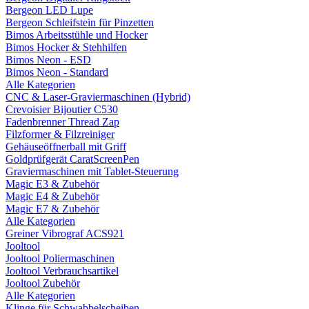
Bergeon LED Lupe
Bergeon Schleifstein für Pinzetten
Bimos Arbeitsstühle und Hocker
Bimos Hocker & Stehhilfen
Bimos Neon - ESD
Bimos Neon - Standard
Alle Kategorien
CNC & Laser-Graviermaschinen (Hybrid)
Crevoisier Bijoutier C530
Fadenbrenner Thread Zap
Filzformer & Filzreiniger
Gehäuseöffnerball mit Griff
Goldprüfgerät CaratScreenPen
Graviermaschinen mit Tablet-Steuerung
Magic E3 & Zubehör
Magic E4 & Zubehör
Magic E7 & Zubehör
Alle Kategorien
Greiner Vibrograf ACS921
Jooltool
Jooltool Poliermaschinen
Jooltool Verbrauchsartikel
Jooltool Zubehör
Alle Kategorien
Klinge für Schwabbelscheiben