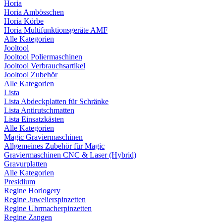
Horia
Horia Ambösschen
Horia Körbe
Horia Multifunktionsgeräte AMF
Alle Kategorien
Jooltool
Jooltool Poliermaschinen
Jooltool Verbrauchsartikel
Jooltool Zubehör
Alle Kategorien
Lista
Lista Abdeckplatten für Schränke
Lista Antirutschmatten
Lista Einsatzkästen
Alle Kategorien
Magic Graviermaschinen
Allgemeines Zubehör für Magic
Graviermaschinen CNC & Laser (Hybrid)
Gravurplatten
Alle Kategorien
Presidium
Regine Horlogery
Regine Juwelierspinzetten
Regine Uhrmacherpinzetten
Regine Zangen