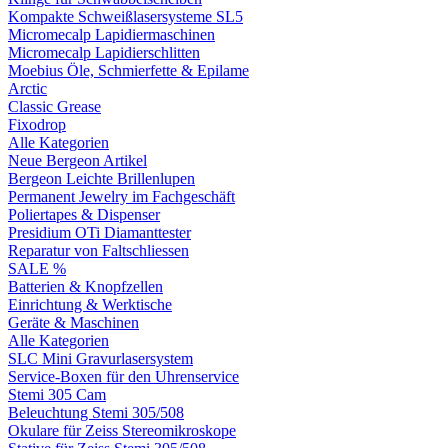
Kompakte Schweißlasersysteme SL5
Micromecalp Lapidiermaschinen
Micromecalp Lapidierschlitten
Moebius Öle, Schmierfette & Epilame
Arctic
Classic Grease
Fixodrop
Alle Kategorien
Neue Bergeon Artikel
Bergeon Leichte Brillenlupen
Permanent Jewelry im Fachgeschäft
Poliertapes & Dispenser
Presidium OTi Diamanttester
Reparatur von Faltschliessen
SALE %
Batterien & Knopfzellen
Einrichtung & Werktische
Geräte & Maschinen
Alle Kategorien
SLC Mini Gravurlasersystem
Service-Boxen für den Uhrenservice
Stemi 305 Cam
Beleuchtung Stemi 305/508
Okulare für Zeiss Stereomikroskope