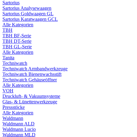
Sartorius
Sartorius Analysewaagen
Sartorius Goldwaagen GL
Sartorius Karatwaagen GCL
Alle Kategorien
TBH
TBH BF-Serie
TBH DT-Serie
TBH GL-Serie
Alle Kategorien
Tanita
Techniwatch
Techniwatch Armbandwerkzeuge
Techniwatch Bienenwachsstift
Techniwatch Gehäuseöffner
Alle Kategorien
VOH
Druckluft- & Vakuumsysteme
Glas- & Lünettenwerkzeuge
Pressstöcke
Alle Kategorien
Waldmann
Waldmann ALD
Waldmann Lucio
Waldmann MLD