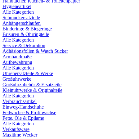
Handtücher, Küchen- & Toilettenpapier
Hygieneartikel
Alle Kategorien
Schmuckersatzteile
Anhängerschlaufen
Binderinge & Biegeringe
Brisuren & Ohrringteile
Alle Kategorien
Service & Dekoration
Adhäsionsfolien & Watch Sticker
Armbandmaße
Aufbewahrung
Alle Kategorien
Uhrenersatzteile & Werke
Großuhrwerke
Großuhrzubehör & Ersatzteile
Kleinuhrwerke & Originalteile
Alle Kategorien
Verbrauchsartikel
Einweg-Handschuhe
Feilwachse & Profilwachse
Fette, Öle & Epilame
Alle Kategorien
Verkaufsware
Maxitime Wecker