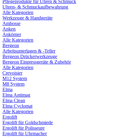
Pflegeprodukte für Uhren & Schmuck
Uhren- & Schmuckaufbewahrung
Alle Kategorien
Werkzeuge & Handgeräte
Ambosse
Anken
Ankörner
Alle Kategorien
Bergeon
Arbeitsunterlagen & -Teller
Bergeon Drückerwerkzeuge
Bergeon Einpressgeräte & Zubehör
Alle Kategorien
Crevoisier
M12 System
M8 System
Elma
Elma Antimag
Elma Clean
Elma Cyclomat
Alle Kategorien
Ergolift
Ergolift für Goldschmiede
Ergolift für Polisseure
Ergolift für Uhrmacher