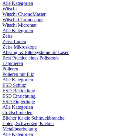
Alle Kategorien
Witschi
Witschi ChronoMaster
Witschi Chronoscope
Witschi Micromat
Alle Kategorien
Zeiss
Zeiss Lupen
Zeiss Mikroskope
Absaug- & Filtersysteme für Laser
Best Practice eines Polisseurs
Lapidieren
Polieren
Polieren mit Filz
Alle Kategorien
ESD Schutz
ESD Bekleidung
ESD Einrichtung
ESD Fingerlinge
Alle Kategorien
Goldschmieden
Bücher für die Schmuckbranche
Löten, Schweißen, Kleben
Metallbearbeitung
Alle Kategorien