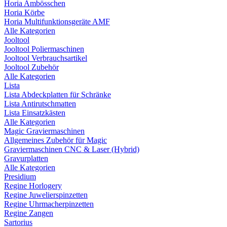
Horia Ambösschen
Horia Körbe
Horia Multifunktionsgeräte AMF
Alle Kategorien
Jooltool
Jooltool Poliermaschinen
Jooltool Verbrauchsartikel
Jooltool Zubehör
Alle Kategorien
Lista
Lista Abdeckplatten für Schränke
Lista Antirutschmatten
Lista Einsatzkästen
Alle Kategorien
Magic Graviermaschinen
Allgemeines Zubehör für Magic
Graviermaschinen CNC & Laser (Hybrid)
Gravurplatten
Alle Kategorien
Presidium
Regine Horlogery
Regine Juwelierspinzetten
Regine Uhrmacherpinzetten
Regine Zangen
Sartorius