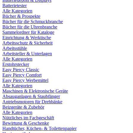
Batteriedepots & Displays
Batterietester
Alle Kategorien
Bücher & Prospekte
Bücher für die Schmuckbranche
Bücher für die Uhrenbranche
Sammelordner für Kataloge
Einrichtung & Werktische
Arbeitsschutz & Sicherheit
Arbeitsstühle
Arbeitsteller & Unterlagen
Alle Kategorien
Erstohrstecker
Easy Piercy Classic
Easy Piercy Comfort
Easy Piercy Werbemittel
Alle Kategorien
Maschinen & Elektronische Geräte
Absauganlagen & Staubfänger
Antriebsmotoren für Drehbänke
Beizgeräte & Zubehör
Alle Kategorien
Nützliches im Fachgeschäft
Bewirtung & Geschenke
Handtücher, Küchen- & Toilettenpapier