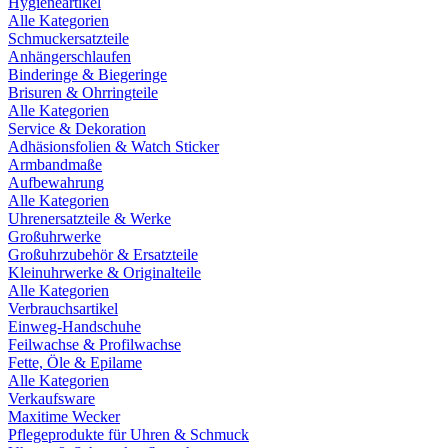
Hygieneartikel
Alle Kategorien
Schmuckersatzteile
Anhängerschlaufen
Binderinge & Biegeringe
Brisuren & Ohrringteile
Alle Kategorien
Service & Dekoration
Adhäsionsfolien & Watch Sticker
Armbandmaße
Aufbewahrung
Alle Kategorien
Uhrenersatzteile & Werke
Großuhrwerke
Großuhrzubehör & Ersatzteile
Kleinuhrwerke & Originalteile
Alle Kategorien
Verbrauchsartikel
Einweg-Handschuhe
Feilwachse & Profilwachse
Fette, Öle & Epilame
Alle Kategorien
Verkaufsware
Maxitime Wecker
Pflegeprodukte für Uhren & Schmuck