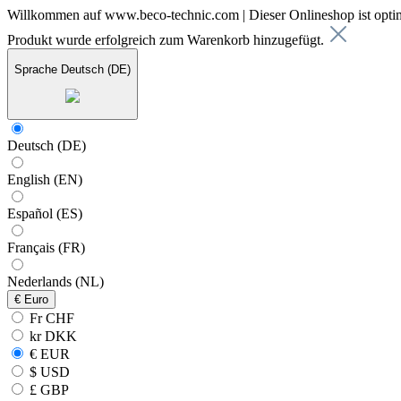
Willkommen auf www.beco-technic.com | Dieser Onlineshop ist optim
Produkt wurde erfolgreich zum Warenkorb hinzugefügt.
Sprache
Deutsch (DE)
Deutsch (DE)
English (EN)
Español (ES)
Français (FR)
Nederlands (NL)
€
Euro
Fr CHF
kr DKK
€ EUR
$ USD
£ GBP