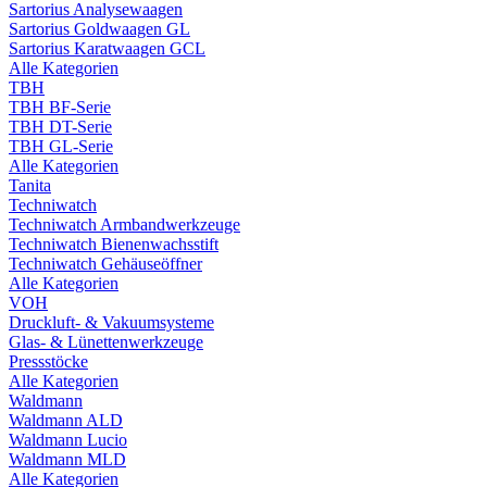
Sartorius Analysewaagen
Sartorius Goldwaagen GL
Sartorius Karatwaagen GCL
Alle Kategorien
TBH
TBH BF-Serie
TBH DT-Serie
TBH GL-Serie
Alle Kategorien
Tanita
Techniwatch
Techniwatch Armbandwerkzeuge
Techniwatch Bienenwachsstift
Techniwatch Gehäuseöffner
Alle Kategorien
VOH
Druckluft- & Vakuumsysteme
Glas- & Lünettenwerkzeuge
Pressstöcke
Alle Kategorien
Waldmann
Waldmann ALD
Waldmann Lucio
Waldmann MLD
Alle Kategorien