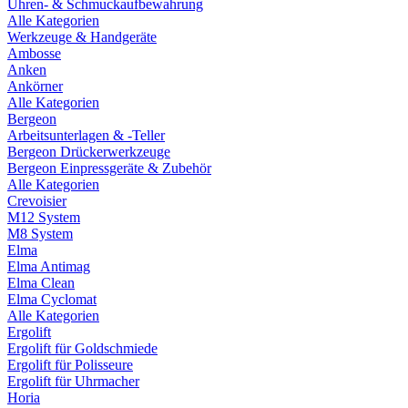
Uhren- & Schmuckaufbewahrung
Alle Kategorien
Werkzeuge & Handgeräte
Ambosse
Anken
Ankörner
Alle Kategorien
Bergeon
Arbeitsunterlagen & -Teller
Bergeon Drückerwerkzeuge
Bergeon Einpressgeräte & Zubehör
Alle Kategorien
Crevoisier
M12 System
M8 System
Elma
Elma Antimag
Elma Clean
Elma Cyclomat
Alle Kategorien
Ergolift
Ergolift für Goldschmiede
Ergolift für Polisseure
Ergolift für Uhrmacher
Horia