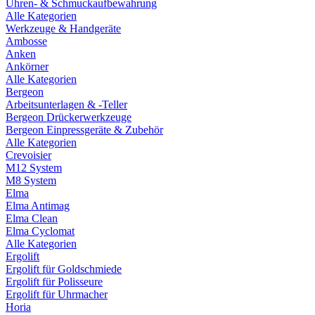
Uhren- & Schmuckaufbewahrung
Alle Kategorien
Werkzeuge & Handgeräte
Ambosse
Anken
Ankörner
Alle Kategorien
Bergeon
Arbeitsunterlagen & -Teller
Bergeon Drückerwerkzeuge
Bergeon Einpressgeräte & Zubehör
Alle Kategorien
Crevoisier
M12 System
M8 System
Elma
Elma Antimag
Elma Clean
Elma Cyclomat
Alle Kategorien
Ergolift
Ergolift für Goldschmiede
Ergolift für Polisseure
Ergolift für Uhrmacher
Horia