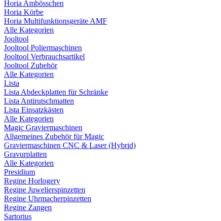
Horia Ambösschen
Horia Körbe
Horia Multifunktionsgeräte AMF
Alle Kategorien
Jooltool
Jooltool Poliermaschinen
Jooltool Verbrauchsartikel
Jooltool Zubehör
Alle Kategorien
Lista
Lista Abdeckplatten für Schränke
Lista Antirutschmatten
Lista Einsatzkästen
Alle Kategorien
Magic Graviermaschinen
Allgemeines Zubehör für Magic
Graviermaschinen CNC & Laser (Hybrid)
Gravurplatten
Alle Kategorien
Presidium
Regine Horlogery
Regine Juwelierspinzetten
Regine Uhrmacherpinzetten
Regine Zangen
Sartorius