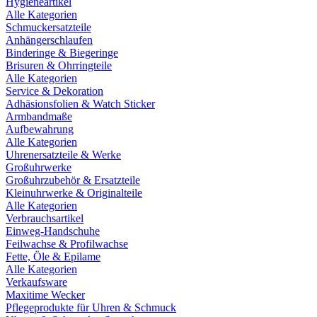
Hygieneartikel
Alle Kategorien
Schmuckersatzteile
Anhängerschlaufen
Binderinge & Biegeringe
Brisuren & Ohrringteile
Alle Kategorien
Service & Dekoration
Adhäsionsfolien & Watch Sticker
Armbandmaße
Aufbewahrung
Alle Kategorien
Uhrenersatzteile & Werke
Großuhrwerke
Großuhrzubehör & Ersatzteile
Kleinuhrwerke & Originalteile
Alle Kategorien
Verbrauchsartikel
Einweg-Handschuhe
Feilwachse & Profilwachse
Fette, Öle & Epilame
Alle Kategorien
Verkaufsware
Maxitime Wecker
Pflegeprodukte für Uhren & Schmuck