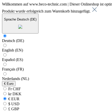
Willkommen auf www.beco-technic.com | Dieser Onlineshop ist optim
Produkt wurde erfolgreich zum Warenkorb hinzugefügt.
Sprache
Deutsch (DE)
Deutsch (DE)
English (EN)
Español (ES)
Français (FR)
Nederlands (NL)
€
Euro
Fr CHF
kr DKK
€ EUR
$ USD
£ GBP