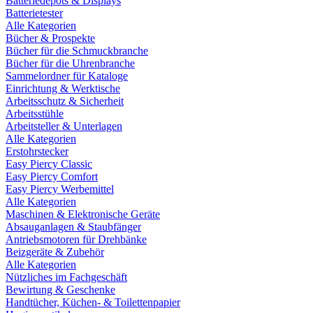
Batteriedepots & Displays
Batterietester
Alle Kategorien
Bücher & Prospekte
Bücher für die Schmuckbranche
Bücher für die Uhrenbranche
Sammelordner für Kataloge
Einrichtung & Werktische
Arbeitsschutz & Sicherheit
Arbeitsstühle
Arbeitsteller & Unterlagen
Alle Kategorien
Erstohrstecker
Easy Piercy Classic
Easy Piercy Comfort
Easy Piercy Werbemittel
Alle Kategorien
Maschinen & Elektronische Geräte
Absauganlagen & Staubfänger
Antriebsmotoren für Drehbänke
Beizgeräte & Zubehör
Alle Kategorien
Nützliches im Fachgeschäft
Bewirtung & Geschenke
Handtücher, Küchen- & Toilettenpapier