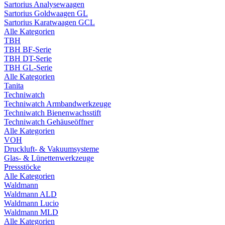
Sartorius Analysewaagen
Sartorius Goldwaagen GL
Sartorius Karatwaagen GCL
Alle Kategorien
TBH
TBH BF-Serie
TBH DT-Serie
TBH GL-Serie
Alle Kategorien
Tanita
Techniwatch
Techniwatch Armbandwerkzeuge
Techniwatch Bienenwachsstift
Techniwatch Gehäuseöffner
Alle Kategorien
VOH
Druckluft- & Vakuumsysteme
Glas- & Lünettenwerkzeuge
Pressstöcke
Alle Kategorien
Waldmann
Waldmann ALD
Waldmann Lucio
Waldmann MLD
Alle Kategorien